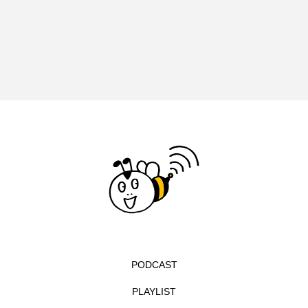
イエス・キリスト
イギリス
イギリス映画
イギリス製作
イタリア
イタリア映画
イベント
イラク
インタビュー
インド映画
イ・レ
ウィキッド
ウィキッド 永遠の約束
ウィリアム・シェイクスピア
ウインド・アンサンブル・コスモス
ウインド･アンサンブル･コスモス
PODCAST
エディントンへようこそ
エミリア・ペレス
PLAYLIST
エミリー・ワトソン
エリーザ・シュロット