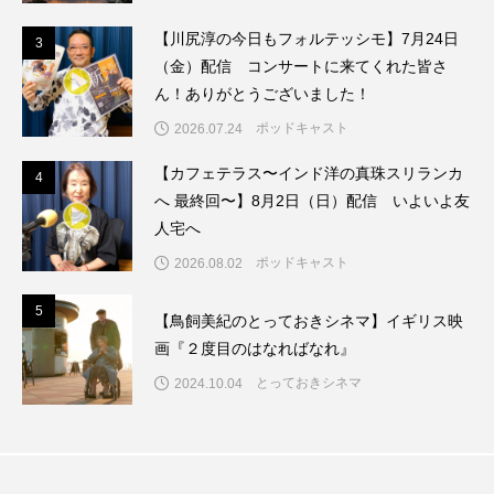
ちめいど雄介のお砂糖ミルクはどうされますか
【川尻淳の今日もフォルテッシモ】7月24日
3
3
つつじが丘小学校
つながりCafe‐Nanana no Moe
（金）配信 コンサートに来てくれた皆さ
ん！ありがとうございました！
つなごーごー
てっぺんの向こうにあなたがいる
ポッドキャスト
2026.07.24
とくとくトーク
とっておきシネマ
【カフェテラス〜インド洋の真珠スリランカ
4
4
へ 最終回〜】8月2日（日）配信 いよいよ友
なきごえバス
にげてさがして
のん
人宅へ
ポッドキャスト
2026.08.02
はたらくおやさい バナナもいるよ！
ばらぐみ
5
5
【鳥飼美紀のとっておきシネマ】イギリス映
ぱかっ
ひとつの机、ふたつの制服
画『２度目のはなればなれ』
ひろかわさえこ
ぴぽん
ふくし情報
とっておきシネマ
2024.10.04
ふじ幼稚園
ふたりの魔女
ふつうの子ども
ぶらりまち歩き
まこみちの爆笑肉トーク！