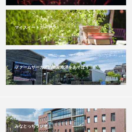
おいしいぱんぱんでんしゃ
おいしい絵本
おしえて絵本
おでかけ情報
マイスイートガーデン
おばあちゃんと僕の約束
おもいおいも
おーい、応為
お知らせ
かしこいエルゼ
ファームサーカスの地産地消をあそぼう！
かしこいグレーテル
かもめ食堂
がんを知り、がんを考える
きてみで東北
きもちはなにいろ？
くまぐみ
くるまのなかには？
けやき台中学校
けやき台小学校
みなとっちラジオ！