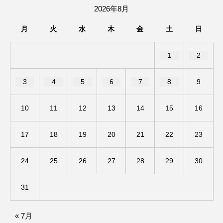
2026年8月
ままとこひろば
みなとっちラジオ！
月
火
水
木
金
土
日
みるくっくキッズクラブ逆瀬川
みるくっ子通信
1
2
みるくのえほん
みるく・ひまわり園
3
4
5
6
7
8
9
もたいまさこ
もっと知りたい認知症のこと
10
11
12
13
14
15
16
もんがきとしこの知りたい、聞きたい、伝えたい
17
18
19
20
21
22
23
やよい幼稚園
ゆたかな第三の人生のススメ
24
25
26
27
28
29
30
ゆりのき台中学校
ゆりのき台小学校
31
わたしらしく心豊かに過ごすためのふくし情報！
わたなべあや
わらべうたベビーマッサージ
« 7月