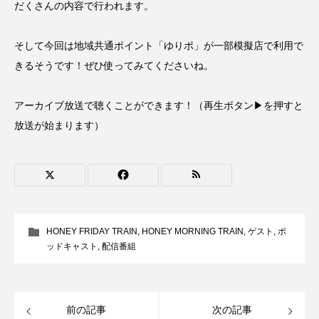
だくさんの内容で行われます。
CONCLAVE
CROSSING 心の交差点
そして今回は地域共通ポイント「ゆりポ」が一部模擬店で利用で
DEPARTURES
FACES PLACES
globe
きるそうです！ぜひ使ってみてくださいね。
HAMNET
HERE 時を越えて
HONEY
アーカイブ放送で聴くことができます！（再生ボタン▶を押すと
HONEY FM
IT’S OKAY！
J-POP
放送が始まります）
JAZZ
KADOKAWA
KDDI
LATE SHIFT
Let's 追求 The 牛肉
lets追求the牛肉
LOST LAND
HONEY FRIDAY TRAIN
,
HONEY MORNING TRAIN
,
ゲスト
,
ポ
ッドキャスト
,
配信番組
MOCOコレクション オムニバス
Playground/校庭
ROKKO 森の音ミュージアム
前の記事
次の記事