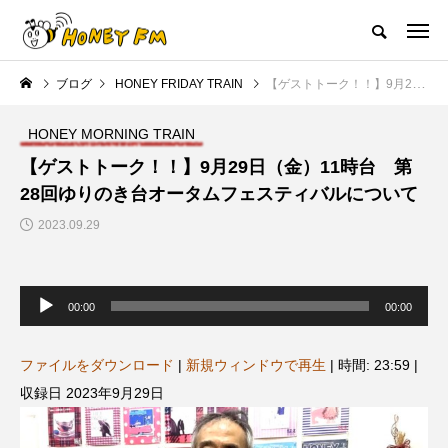
ハニーエフエム｜地域・人にフォーカスし発信するウェブラジオ局
ブログ
HONEY FRIDAY TRAIN
【ゲストトーク！！】9月29日（金）11時台 第28回ゆりのき台オータムフェスティバルについて
HOME
ハニーFMの紹介
後援申請
フリーペーパー
プレイ
HONEY MORNING TRAIN
NEW POST
【ゲストトーク！！】9月29日（金）11時台 第
28回ゆりのき台オータムフェスティバルについて
JAZZ BAR COZY
MY SWEET GARDEN
2023.09.29
音
声
00:00
00:00
プ
レ
ー
ヤ
ファイルをダウンロード
|
新規ウィンドウで再生
|
時間: 23:59
|
ー
収録日 2023年9月29日
美
最終回【JAZZ Bar cozy】3月7
【マイスイートガーデン】7月1
日（木）今回はビル・エヴァン
日（火）配信 庭づくりは曲線