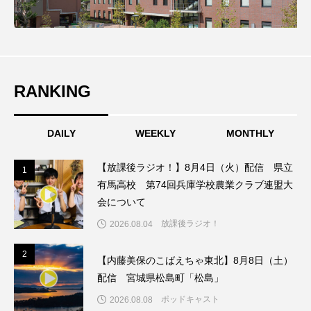
こうべさんだ伝統文化体験フェスタ
こうべさんだ伝統文化体験フェスタ2026
こうべさんだ能・狂言・講談子ども教室
RANKING
こぐまのいばしょ
こだわり城紀行
DAILY
WEEKLY
MONTHLY
こども学芸員とつくる『夏のこども美術館』
【放課後ラジオ！】8月4日（火）配信 県立
1
1
有馬高校 第74回兵庫学校農業クラブ連盟大
こばえちゃ東北
こーろ・るみえーる
会について
さっちゃん社協だより
すずかけ台
放課後ラジオ！
2026.08.04
すずかけ台小学校
すずきまみ
2
2
【内藤美保のこばえちゃ東北】8月8日（土）
配信 宮城県松島町「松島」
そんなにみないでくださいな
ちめいど
ポッドキャスト
2026.08.08