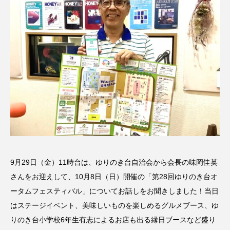
名
ス リバーサイド4部作を特集し
意識しています 三田グリーン
ました！
ットの山本さん
2024.03.07
2026.07.14
TAG LIST
10周年記念
12月号
1975年のケルン・コンサート
1学期
1年生
2024年度
2025年
2025年度
2026
9月29日（金）11時台は、ゆりのき台自治会から会長の味岡佳英
2026年
2026年度
20周年
2学期
さんをお迎えして、10月8日（日）開催の「第28回ゆりのき台オ
ータムフェスティバル」についてお話しをお聞きしました！当日
3年生
4年生
6年生
6月号
77
はステージイベント、美味しいものを楽しめるグルメブース、ゆ
7月
accototo
BAD GENIUS
BL出版
りのき台小学校6年生有志によるお店も出る縁日ブースなど盛り