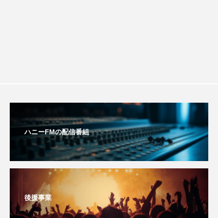
youtube
Yukoの子連れハワイ旅珍道中
ション講座開催！
⻑尾謙杜
「THE オリバーな犬、（Gosh!!）このヤロウMOVIE」
『今日の空が一番好き、とまだ言えない僕は』
あいはらひろゆき
あかしあジュニア合唱団「さくらんぼ」
ハニーFMの配信番組
あかしあ台小学校
あじさいコンサート
あっぷっぷのぷ～
あなたが眠る間
あの歌を憶えている
あめぽったん
後援事業
いばら姫
おいしいおのまとぺ