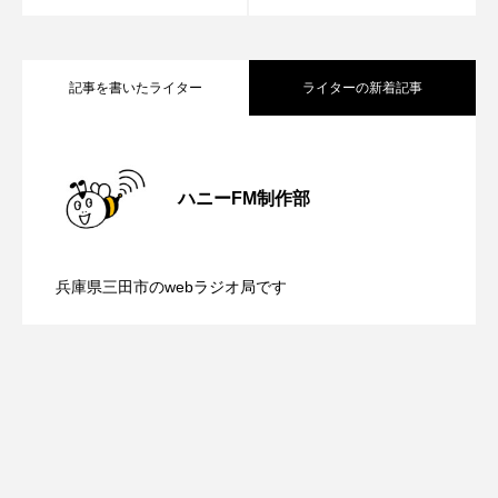
ROKKO森の音ミュージアム
Rooting Aroma
SAKDAC HARMO
記事を書いたライター
ライターの新着記事
SANDA ORGANIC VILLAGE MEETINGのつながるラジオ
【内藤美保のこばえちゃ東北】8月8日
2026.08.08
SDGs・タイプスマート農業推進プロジェクト関西学院
AgriNOVA
ハニーFM制作部
【鳥飼美紀のとっておきシネマ】日本映
2026.08.07
（土）配信 宮城県松島町「松島」
SIKIガーデン Autumn Season
兵庫県三田市のwebラジオ局です
Singing with a smile
snowwhite
【ミラクルウィッシュの夢を形にミラク
2026.08.07
画『平行と垂直』
SPOTTED PRODUCTIONS/TWIN
ルタイムズ】8月7日（金）配信 麹ラン
SUNSUNキッズ
The Room Next Door
This is SUEKI
We Live In Time
WICKED
チを楽しみながら学ぶ親子コミュニケー