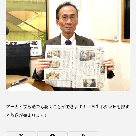
CONCLAVE
CROSSING 心の交差点
DEPARTURES
FACES PLACES
globe
HAMNET
HERE 時を越えて
HONEY
HONEY FM
IT’S OKAY！
J-POP
JAZZ
KADOKAWA
KDDI
LATE SHIFT
Let's 追求 The 牛肉
lets追求the牛肉
LOST LAND
アーカイブ放送でも聴くことができます！（再生ボタン▶を押す
MOCOコレクション オムニバス
と放送が始まります）
Playground/校庭
ROKKO 森の音ミュージアム