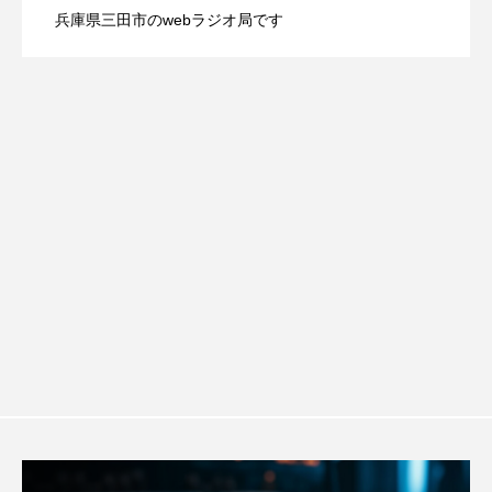
youtube
Yukoの子連れハワイ旅珍道中
兵庫県三田市のwebラジオ局です
【幼稚園だより】8月5日（水）やよい幼
2026.08.05
信 一週間の事件事故と防犯ポイント、
します
⻑尾謙杜
「THE オリバーな犬、（Gosh!!）このヤロウMOVIE」
稚園：先生に1学期や夏の過ごし方をお聞
防災に関する基礎知識について
『今日の空が一番好き、とまだ言えない僕は』
きしました♪
あいはらひろゆき
あかしあジュニア合唱団「さくらんぼ」
あかしあ台小学校
あじさいコンサート
あっぷっぷのぷ～
あなたが眠る間
あの歌を憶えている
あめぽったん
いばら姫
おいしいおのまとぺ