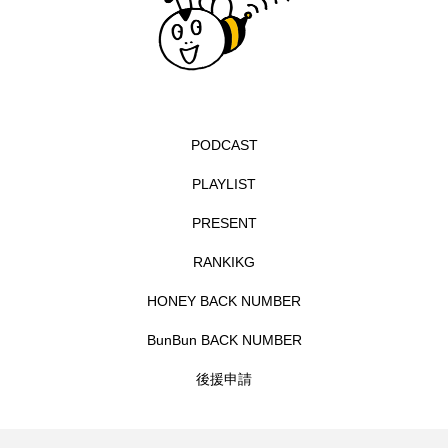
エル・ファニング
エレノアってグレイト。
エンターテインメント
オダギリジョー
オダギリ・ジョー
オム・ハヌル
PODCAST
PLAYLIST
オーケストラ
カタール
カナダ映画
PRESENT
カフェテラス
カラーモンスター
RANKIKG
カンヌ国際映画祭
カーテンコールの灯
HONEY BACK NUMBER
ガーデニングラジオ
キム・へヨン
BunBun BACK NUMBER
後援申請
キング・オブ・キングス
クラファン
クリスマス
クロエ・ジャオ
グリム兄弟