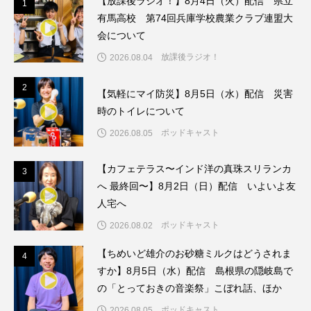
【放課後ラジオ！】8月4日（火）配信 県立
1
1
ちめいど雄介のお砂糖ミルクはどうされますか
有馬高校 第74回兵庫学校農業クラブ連盟大
会について
つつじが丘小学校
つながりCafe‐Nanana no Moe
放課後ラジオ！
2026.08.04
つなごーごー
てっぺんの向こうにあなたがいる
2
2
【気軽にマイ防災】8月5日（水）配信 災害
とくとくトーク
とっておきシネマ
時のトイレについて
ポッドキャスト
2026.08.05
なきごえバス
にげてさがして
【カフェテラス〜インド洋の真珠スリランカ
3
3
はたらくおやさい バナナもいるよ！
ばらぐみ
へ 最終回〜】8月2日（日）配信 いよいよ友
人宅へ
ぱかっ
ひとつの机、ふたつの制服
ポッドキャスト
2026.08.02
ひろかわさえこ
ぴぽん
ふくし情報
【ちめいど雄介のお砂糖ミルクはどうされま
4
4
すか】8月5日（水）配信 島根県の隠岐島で
ふじ幼稚園
ふたりの魔女
ふつうの子ども
の「とっておきの音楽祭」こぼれ話、ほか
ぶらりまち歩き
まこみちの爆笑肉トーク！
ポッドキャスト
2026.08.05