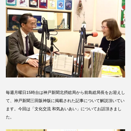
名
ス リバーサイド4部作を特集し
意識しています 三田グリーン
ました！
ットの山本さん
2024.03.07
2026.07.14
TAG LIST
10周年記念
12月号
1975年のケルン・コンサート
1学期
1年生
2024年度
2025年
2025年度
2026
毎週月曜日15時台は神戸新聞北摂総局から前島総局長をお迎えし
2026年
2026年度
20周年
2学期
て、神戸新聞三田阪神版に掲載された記事について解説頂いてい
ます。今回は「文化交流 和気あいあい」についてお話頂きまし
3年生
4年生
6年生
6月号
77
た。
7月
accototo
BAD GENIUS
BL出版