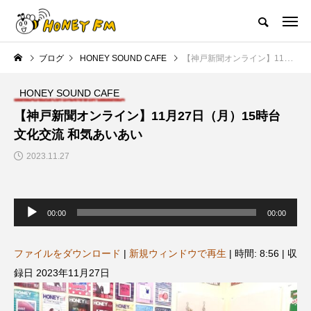
ハニーエフエム｜地域・人にフォーカスし発信するウェブラジオ局
ブログ
HONEY SOUND CAFE
【神戸新聞オンライン】11月27日（月）15時台 文化交流 和気あいあい
HOME
ハニーFMの紹介
後援申請
フリーペーパー
プレイ
HONEY SOUND CAFE
NEW POST
【神戸新聞オンライン】11月27日（月）15時台
文化交流 和気あいあい
JAZZ BAR COZY
MY SWEET GARDEN
2023.11.27
音
声
00:00
00:00
プ
レ
ー
ヤ
ファイルをダウンロード
|
新規ウィンドウで再生
|
時間: 8:56
|
収
ー
録日 2023年11月27日
美
最終回【JAZZ Bar cozy】3月7
【マイスイートガーデン】7月1
日（木）今回はビル・エヴァン
日（火）配信 庭づくりは曲線