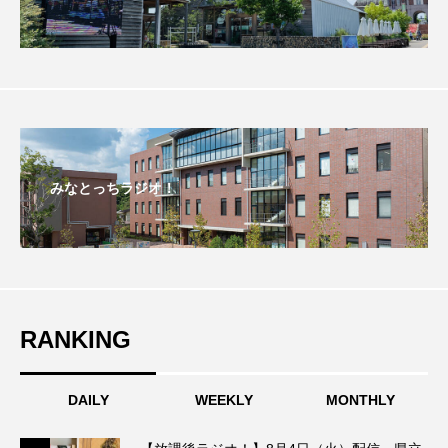
こうべさんだ伝統文化体験フェスタ
こうべさんだ伝統文化体験フェスタ2026
こうべさんだ能・狂言・講談子ども教室
こぐまのいばしょ
こだわり城紀行
みなとっちラジオ！
こども学芸員とつくる『夏のこども美術館』
こばえちゃ東北
こーろ・るみえーる
さっちゃん社協だより
すずかけ台
RANKING
すずかけ台小学校
すずきまみ
DAILY
WEEKLY
MONTHLY
そんなにみないでくださいな
ちめいど