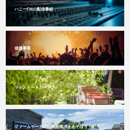
ハニーFMの配信番組
おいしいぱんぱんでんしゃ
おいしい絵本
おしえて絵本
おでかけ情報
おばあちゃんと僕の約束
おもいおいも
後援事業
おーい、応為
お知らせ
かしこいエルゼ
かしこいグレーテル
かもめ食堂
がんを知り、がんを考える
きてみで東北
マイスイートガーデン
きもちはなにいろ？
くまぐみ
くるまのなかには？
けやき台中学校
けやき台小学校
ファームサーカスの地産地消をあそぼう！