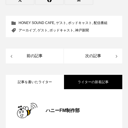
ROKKO森の音ミュージアム
Rooting Aroma
SAKDAC HARMO
HONEY SOUND CAFE
,
ゲスト
,
ポッドキャスト
,
配信番組
SANDA ORGANIC VILLAGE MEETINGのつながるラジオ
アーカイブ
,
ゲスト
,
ポッドキャスト
,
神戸新聞
SDGs・タイプスマート農業推進プロジェクト関西学院
AgriNOVA
前の記事
次の記事
SIKIガーデン Autumn Season
Singing with a smile
snowwhite
記事を書いたライター
ライターの新着記事
SPOTTED PRODUCTIONS/TWIN
【さっちゃん社協だより】8月6日（木）
2026.08.06
SUNSUNキッズ
The Room Next Door
ハニーFM制作部
This is SUEKI
We Live In Time
WICKED
【三田警察オンライン】8月5日（水）配
2026.08.05
配信 ボランティア活動センターを紹介