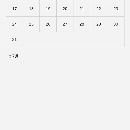
アカデミックコモンズ
アクトスクエア
17
18
19
20
21
22
23
アナ・レナス
24
25
26
27
28
29
30
アニバーサリースクラップブッキング
31
アニメーション映画
アプレンティス
« 7月
アメリカ
アメリカ・イギリス製作
アメリカ映画
アメリカ製作
アリのおでかけ
アリアナ・グランデ
アリス館
アル・パチーノ
アンプラグド
アン・ハサウェイ
アーカイブ
アート