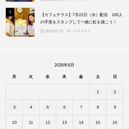
ままとこひろば
みなとっちラジオ！
5
5
【カフェテラス】7月22日（水）配信 100人
の手形をスタンプして一緒に虹を描こう！
みるくっくキッズクラブ逆瀬川
みるくっ子通信
ポッドキャスト
2026.07.22
みるくのえほん
みるく・ひまわり園
もたいまさこ
もっと知りたい認知症のこと
2026年8月
もんがきとしこの知りたい、聞きたい、伝えたい
月
火
水
木
金
土
日
やよい幼稚園
ゆたかな第三の人生のススメ
1
2
ゆりのき台中学校
ゆりのき台小学校
3
4
5
6
7
8
9
わたしらしく心豊かに過ごすためのふくし情報！
10
11
12
13
14
15
16
わたなべあや
わらべうたベビーマッサージ