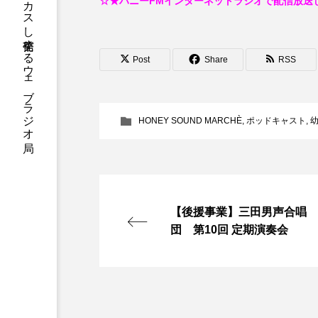
ハニーエフエム｜地域・人にフォーカスし発信するウェブラジオ局
☆★ハニーFMインターネットラジオで配信放送
アニメーション映画
アプ
Post
Share
RSS
アリのおでかけ
アリアナ
アーカイブ
アート
HONEY SOUND MARCHÈ
,
ポッドキャスト
,
イタリア映画
イベント
ウィキッド 永遠の約束
ウインド･アンサンブル･コスモ
【後援事業】三田男声合唱
団 第10回 定期演奏会
エリーザ・シュロット
エ
オダギリ・ジョー
オム・
カラーモンスター
カンヌ