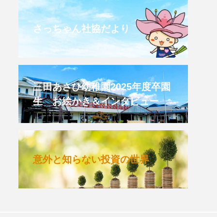
CROSSING 心の交差点
さっちゃん社協だより
HONEY
HONEY FM
et's 追求 The 牛肉
三田あさひ幼稚園2025年度卒園
生 お絵かき＆インタビュー
 HARMO
クト関西学院AgriNOVA
意外と知らない投資の世界
TIONS/TWIN
KED
youtube
IE」