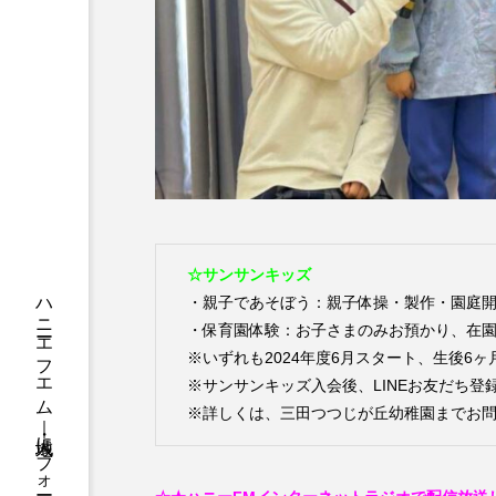
ちめいど
ちめいど雄介の
つなごーごー
てっぺんの
にげてさがして
のん
ひとつの机、ふたつの制服
ふつうの子ども
ぶらりま
☆サンサンキッズ
みるくっくキッズクラブ逆瀬川
・親子であそぼう：親子体操・製作・園庭
・保育園体験：お子さまのみお預かり、在
もっと知りたい認知症のこと
※いずれも2024年度6月スタート、生後6
※サンサンキッズ入会後、LINEお友だち
ゆたかな第三の人生のススメ
※詳しくは、三田つつじが丘幼稚園までお問合せくだ
わたしらしく心豊かに過ごすた
アカデミックコモンズ
ア