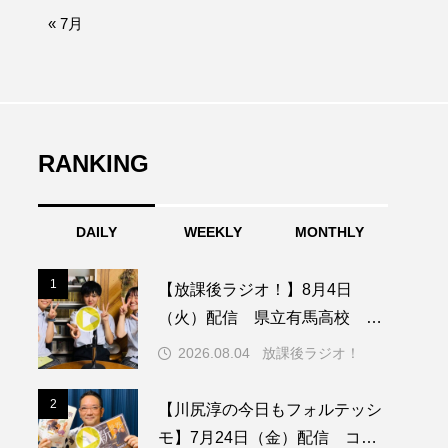
afe‐Nanana no Moe
« 7月
なきごえバス
ふたりの魔女
RANKING
みなとっちラジオ！
DAILY
WEEKLY
MONTHLY
園
もたいまさこ
1
1
【放課後ラジオ！】8月4日
稚園
（火）配信 県立有馬高校 第
74回兵庫学校農業クラブ連盟大
2026.08.04
放課後ラジオ！
会について
ージ
2
2
【川尻淳の今日もフォルテッシ
モ】7月24日（金）配信 コン
ッキング