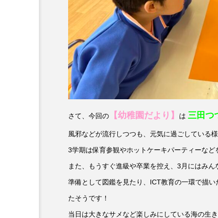
6月号
77
7月
DEPARTURES
FACES P
IT’S OKAY！
J-POP
lets追求the牛肉
LOST L
【幼稚園だより】
三田つ
ROKKO 森の音ミュージアム
さて、今回の
は
風邪などが流行しつつも、元気に過ごしている様
SANDA ORGANIC VILLAGE
3学期は保育参観やホットケーキパーティーなど
SIKIガーデン Autumn Season
また、もうすぐ進級や卒業を控え、3月にはみん
準備として図鑑を見たり、ICT教育の一環で描
SUNSUNキッズ
The Roo
たそうです！
Yukoの子連れハワイ旅珍道中
当日は大きなサメなど楽しみにしている海の生き