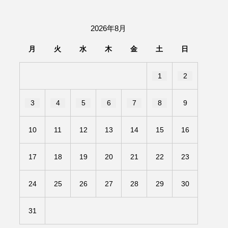
団「さくらんぼ」
2026年8月
あの歌を憶えている
月
火
水
木
金
土
日
いしい絵本
おしえて絵本
1
2
せ
かしこいエルゼ
3
4
5
6
7
8
9
きもちはなにいろ？
10
11
12
13
14
15
16
だ伝統文化体験フェスタ
17
18
19
20
21
22
23
のいばしょ
24
25
26
27
28
29
30
ろ・るみえーる
みないでくださいな
31