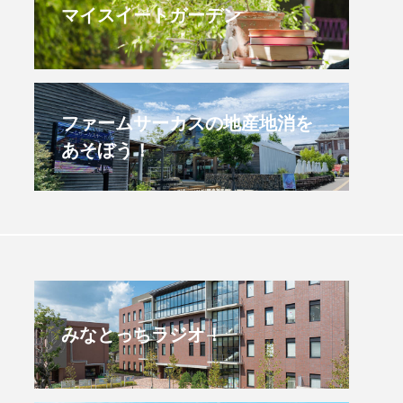
マイスイートガーデン
すみからすみまで】3月16
【放課後ラジオ！】8月
）三田市立 高平小学校
配信 県立有馬高校 第
学校農業クラブ連盟大
.03.16
2026.08.04
ファームサーカスの地産地消を
あそぼう！
みなとっちラジオ！
4年度
2025年
4年生
6年生