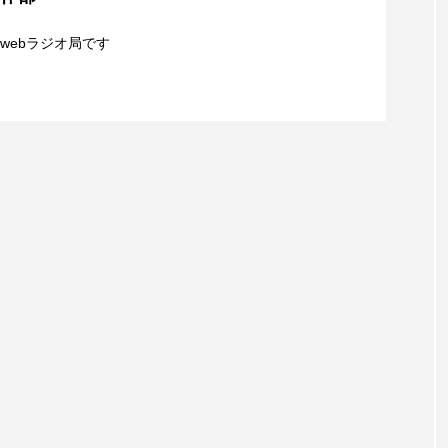
チャイルド・フィルム
チャップリン
チャールズ・ディ
シネマ】日本映画『平行と垂直』
webラジオ局です
ストファミリー
デュオ 1/2のピアニスト
デンマーク
夢を形にミラクルタイムズ】8月7日（金）配信 麹ラ
ドイツ
ドキュメンタリー
ドナルド・トランプ
エ
ノルウェー映画
ハサン・ハーディ
ハムネット
親子コミュニケーション講座開催！
バンドー神戸青少年科学館
パルコ
ヒトラーの毒見
ムサーカスの地産地消をあそぼう！
フィンランド
フェル
タウン市民センター
フラワータウン市民センターホール
ル館
ブノワ・ドゥローム
ブライアン・エプスタイン
ブリッタ・テッケントラップ
ブレーメンの町楽隊
レイリスト
プレゼント
ベルギー
ベルギー映画