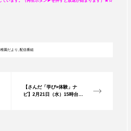
しています。（再生ボタン▶を押すと放送が始まります）★☆
レンティス
アメリカ
アメリカ・イギリス製作
ア
・グランデ
アリス館
アル・パチーノ
アンプラグ
イエス・キリスト
イギリス
イギリス映画
イギリ
幼稚園だより
,
配信番組
イラク
インタビュー
インド映画
イ・レ
ウィリアム・シェイクスピア
ウインド・アンサンブル・コスモス
ス
エディントンへようこそ
エミリア・ペレス
エミ
【さんだ「学び×体験」ナ
ビ】2月21日（水）15時台
ル・ファニング
エレノアってグレイト。
エンターテイン
ひな祭り三館めぐり開催！
ハヌル
オーケストラ
カタール
カナダ映画
国際映画祭
カーテンコールの灯
ガーデニングラジオ