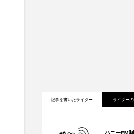
キング・オブ・キングス
グリム童話の部屋
ケネス
サニーサイドブックス
サ
シム・ウンギョン
シム・
ジェシカ・チャステイン
ジューン・スキップ
ジョ
スカーレット・ヨハンソン
記事を書いたライター
ライターの
スティーブン・キング
ス
2026.08.08
【内藤美保のこばえちゃ
ソミーラ・リア・フッディン
ハニーFM