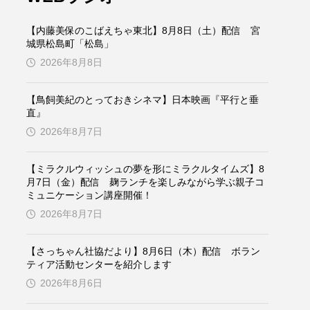
ケンズ
チン・ソヨン
【内藤美保のこばえちゃ東北】8月8日（土）配信 宮
トム・ヒドルストン
城県松島町「松島」
2026年8月8日
ドマーニ！ 愛のことづて
【鳥飼美紀のとっておきシネマ】日本映画『平行と垂
バッド・ジーニアス
直』
2026年8月7日
役
ヒョン・ウソク
【ミラクルウィッシュの夢を形にミラクルタイムズ】8
ザン・オズペテク
月7日（金）配信 麹ランチを楽しみながら学ぶ親子コ
ミュニケーション講座開催！
フランス
フランス映画
2026年8月7日
【さっちゃん社協だより】8月6日（木）配信 ボラン
ティア活動センターを紹介します
ブレーメンの音楽隊
2026年8月6日
ペット写真大募集！