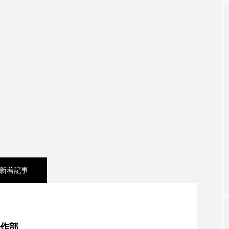
クラファン
クリスマス
クロエ・ジャオ
グリム兄
・ブラナー
ゲスト
コクヨ
コルベスどの
コ
リー
サンキュー、チャック
ザジフィルムズ
シネ
ヒョンソ
シルヴィオ・ソルディーニ
シンシア・エリヴォ
ジェシー・バックリー
ジオジオのかんむり
ジャネル・ツ
ディ・フォスター
ジョージア
スイス
スイス映画
スケルトン！のりもの編
スターキャットアルバトロス・フィ
新着記事
ペイン映画
スペシャルナビゲーター
セイハ英語学院
東北】8月8日（土）配信 宮城県松島町「松島」
タイ映画
ダイヤモンド 私たちの衣装工房
ダニエル
制作部