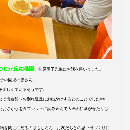
accototo
BAD GENIUS
BL出版
CONCLAVE
LACES
globe
HAMNET
HERE 時を越えて
JAZZ
KADOKAWA
KDDI
LATE SHIFT
L
AND
MOCOコレクション オムニバス
Playground/校庭
つじが丘幼稚園
ROKKO森の音ミュージアム
Rooting Aroma
SAKDAC
、柿原明子先生にお話を伺いました。
子の園児の皆さん。
 MEETINGのつながるラジオ
SDGs・タイプスマート農業推進プロジェ
を楽しんでいるそうです。
Singing with a smile
snowwhite
SPOTTED PRODUC
なで海遊館へお別れ遠足にお出かけするとのことでした🐟
いたおさかなをタブレットに読み込んで大画面に泳がせたりし
m Next Door
This is SUEKI
We Live In Time
WIC
⻑尾謙杜
「THE オリバーな犬、（Gosh!!）このヤロウMOV
物を間近に見るのはもちろん、お友だちとの思い出づくりに