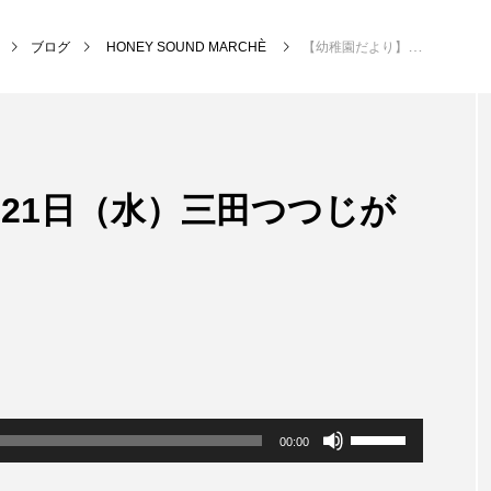
ブログ
HONEY SOUND MARCHÈ
【幼稚園だより】2月21日（水）三田つつじが丘幼稚園
NEW POST
21日（水）三田つつじが
MY SWEET GARDEN
校区
ボ
00:00
リ
ュ
ー