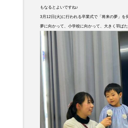
もなるとよいですね♪
『今日の空が一番好き、とまだ
3月12日(火)に行われる卒業式で「将来の夢」
あかしあ台小学校
あじさ
夢に向かって、小学校に向かって、大きく羽ばた
あめぽったん
いばら姫
おでかけ情報
おばあちゃ
かしこいグレーテル
かも
くまぐみ
くるまのなかに
こうべさんだ伝統文化体験フェスタ
こだわり城紀行
こども学
さっちゃん社協だより
す