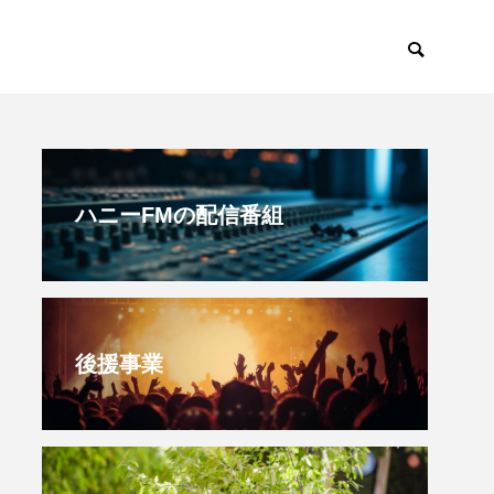
すみからすみまで
放課後ラジオ！
ハニーFMの配信番組
後援事業
