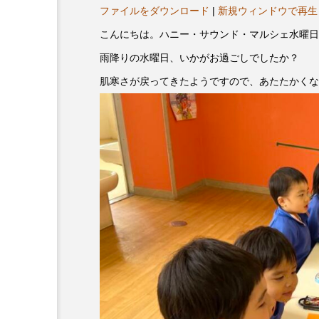
ヤ
プレゼント】兵庫陶芸美
最終回【JAZZ Bar cozy】
ファイルをダウンロード
|
新規ウィンドウで再生
ー
展「こども学芸員とつく
（木）今回はビル・エヴ
こんにちは。ハニー・サウンド・マルシェ水曜日
ども美術館』」 5名様
リバーサイド4部作を特集
雨降りの水曜日、いかがお過ごしでしたか？
プレゼント！
た！
9
2024.03.07
肌寒さが戻ってきたようですので、あたたかくな
10周年記念
12月号
2025年度
2026
2