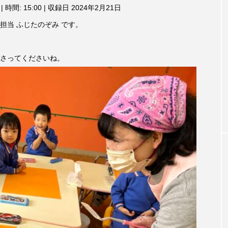
3月7日
【マイスイートガーデン】7月14
【校区
|
時間: 15:00
|
収録日 2024年2月21日
ム
調
ァンス
日（火）配信 庭づくりは曲線を
日（土
担当 ふじたのぞみ です。
節
しまし
意識しています 三田グリーンネ
2024
に
ットの山本さん
は
2026.07.14
上
さってくださいね。
下
矢
印
キ
ー
を
使
っ
て
TAG LIST
く
だ
さ
い。
1975年のケルン・コンサート
1学期
1年生
202
026年
2026年度
20周年
2学期
3年生