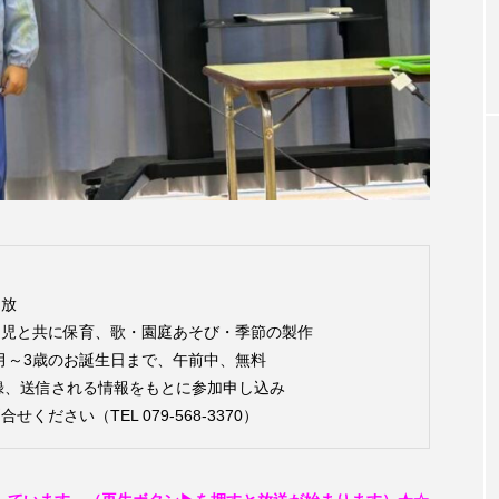
お砂糖ミルクはどうされますか
つつじが丘小学校
つながりC
向こうにあなたがいる
とくとくトーク
とっておきシネマ
はたらくおやさい バナナもいるよ！
ばらぐみ
ぱかっ
ひろかわさえこ
ぴぽん
ふくし情報
ふじ幼稚園
ち歩き
まこみちの爆笑肉トーク！
ままとこひろば
みるくっ子通信
みるくのえほん
みるく・ひまわり
開放
園児と共に保育、歌・園庭あそび・季節の製作
もんがきとしこの知りたい、聞きたい、伝えたい
やよい幼
ヶ月～3歳のお誕生日まで、午前中、無料
登録、送信される情報をもとに参加申し込み
ゆりのき台中学校
ゆりのき台小学校
さい（TEL 079-568-3370）
めのふくし情報！
わたなべあや
わらべうたベビーマッサ
クトスクエア
アナ・レナス
アニバーサリースクラップブ