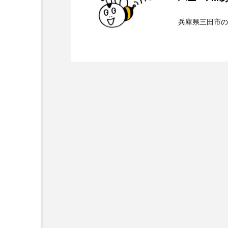
ダミアーノ・ミキエレット
2026.08.07
【鳥飼美紀のとっておき
兵庫県三田市の
ツォウ・シーチン
ツーリ
2026.08.07
【ミラクルウィッシュの
トリデミー賞
トルコ
ナースコール
ニーナ・イ
ンチを楽しみながら学ぶ
バニーン・アハマド・ナーイフ
ピチカート・ママ
ファー
フラワータウン
フラワー
フリーペーパー
フレーベ
ブリジット・ジョーンズの日記
プライベート・ケース
プ