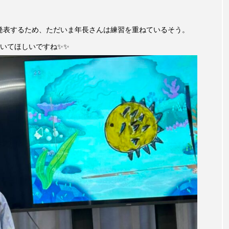
言えない僕は』
あいはらひろゆき
あかしあジュニア合唱
を発表するため、ただいま年長さんは練習を重ねているそう。
いコンサート
あっぷっぷのぷ～
あなたが眠る間
いてほしいですね✨✨
おいしいおのまとぺ
おいしいぱんぱんでんしゃ
お
んと僕の約束
おもいおいも
おーい、応為
お知ら
め食堂
がんを知り、がんを考える
きてみで東北
は？
けやき台中学校
けやき台小学校
こうべさん
2026
こうべさんだ能・狂言・講談子ども教室
こぐま
芸員とつくる『夏のこども美術館』
こばえちゃ東北
こー
ずかけ台
すずかけ台小学校
すずきまみ
そんなに