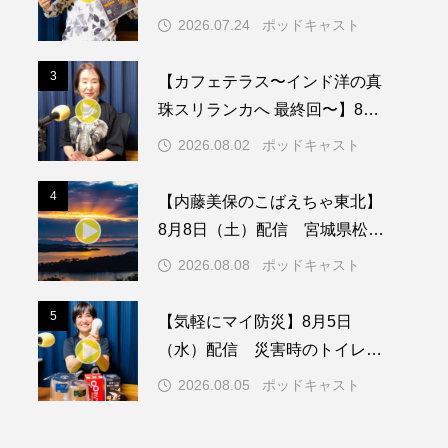
サートに来てくれた皆さん！あ
2026.07.24
ポッドキャスト
りがとうございました！
メリカ映画
アメリカ製作
3
3
【カフェテラス〜インド洋の真
ド
アン・ハサウェイ
珠スリランカへ 最終回〜】8月2
日（日）配信 いよいよ友人宅
ス製作
イタリア
2026.08.02
ポッドキャスト
へ
ウィキッド
4
4
【内藤美保のこばえちゃ東北】
8月8日（土）配信 宮城県松島
町「松島」
2026.08.08
ポッドキャスト
リー・ワトソン
5
5
【気軽にマイ防災】8月5日
メント
オダギリジョー
（水）配信 災害時のトイレに
ついて
カフェテラス
2026.08.05
ポッドキャスト
キム・へヨン