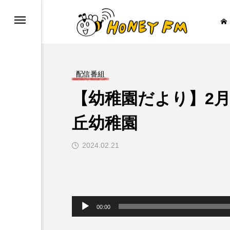
配信番組
【幼稚園だより】2月
ープレゼント
JAZZ BAR COZY
丘幼稚園
2024.02.21

音
声
00:00
プ
レ
ー