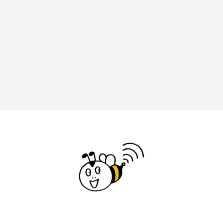
京都市京セラ美術館
人と防災未来センター
今日の空が一番好き、とまだ言えない僕は
今田町
令和7年度
令和8年度
伝統文化
伝統芸
住友財団文化財維持・修復事業
佐々木蔵之介
佐藤二朗
体育
体育大会
保健体育委員長
保育ネットワーク・ミルク
保育士
修学旅行
兄を持ち運べるサイズに
先生からのメッセージ
入国審査
入園