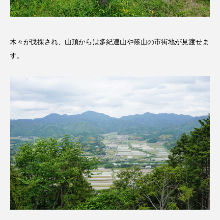
アカデミックコモンズ
アクトスクエア
アナ・レナス
木々が伐採され、山頂からは多紀連山や篠山の市街地が見渡せま
す。
アニバーサリースクラップブッキング
アニメーション映画
アプレンティス
アメリカ
アメリカ・イギリス製作
アメリカ映画
アメリカ製作
アリのおでかけ
アリアナ・グランデ
アリス館
アル・パチーノ
アンプラグド
アン・ハサウェイ
アーカイブ
アート