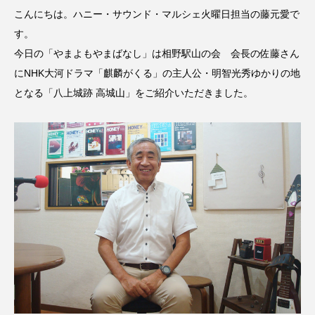
名
ス リバーサイド4部作を特集し
意識しています 三田グリーン
こんにちは。ハニー・サウンド・マルシェ火曜日担当の藤元愛で
ました！
ットの山本さん
2024.03.07
2026.07.14
す。
今日の「やまよもやまばなし」は相野駅山の会 会長の佐藤さん
にNHK大河ドラマ「麒麟がくる」の主人公・明智光秀ゆかりの地
TAG LIST
となる「八上城跡 高城山」をご紹介いただきました。
10周年記念
12月号
1975年のケルン・コンサート
1学期
1年生
2024年度
2025年
2025年度
2026
2026年
2026年度
20周年
2学期
3年生
4年生
6年生
6月号
77
7月
accototo
BAD GENIUS
BL出版