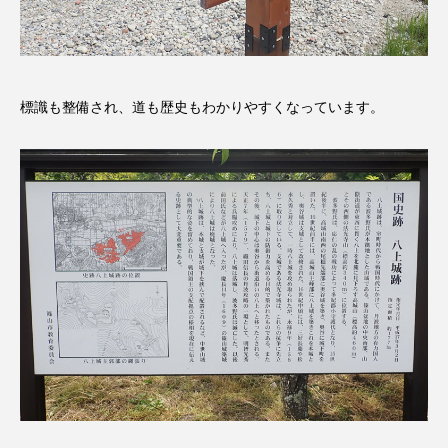
youtube
Yukoの子連れハワイ旅珍道中
⻑尾謙杜
「THE オリバーな犬、（Gosh!!）このヤロウMOVIE」
標識も整備され、道も歴史もわかりやすくなっています。
『今日の空が一番好き、とまだ言えない僕は』
あいはらひろゆき
あかしあジュニア合唱団「さくらんぼ」
あかしあ台小学校
あじさいコンサート
あっぷっぷのぷ～
あなたが眠る間
あの歌を憶えている
あめぽったん
いばら姫
おいしいおのまとぺ