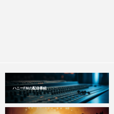
ベルギー映画
ペット写真大募集！
チを楽しみながら学ぶ親子コミュニケー
ホーリー・カウ
ポッドキャスト
ション講座開催！
ポーランド
ポール・メスカル
マイク・フラナガン
マイケル・キートン
マイスイートガーデン
マタニティ
マルティネス
マレフィセント
マレーシア
マーク・ハミル
マー・シーユエン
ハニーFMの配信番組
ミモザフィルムズ
ミュージカル
ミラクルウィッシュの夢を形にミラクルタイムズ