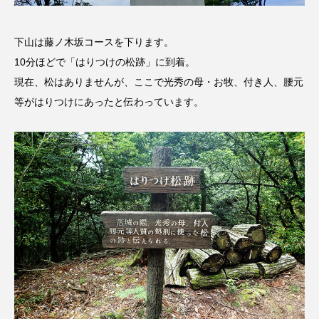
エル・ファニング
エレノアってグレイト。
下山は藤ノ木坂コースを下ります。
10分ほどで「はりつけの松跡」に到着。
エンターテインメント
オダギリジョー
現在、松はありませんが、ここで光秀の母・お牧、付き人、腰元
オダギリ・ジョー
オム・ハヌル
等がはりつけにあったと伝わっています。
オーケストラ
カタール
カナダ映画
カフェテラス
カラーモンスター
カンヌ国際映画祭
カーテンコールの灯
ガーデニングラジオ
キム・へヨン
キング・オブ・キングス
クラファン
クリスマス
クロエ・ジャオ
グリム兄弟