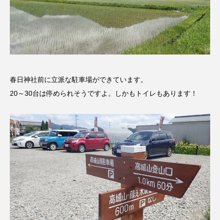
ROKKO森の音ミュージアム
Rooting Aroma
SAKDAC HARMO
SANDA ORGANIC VILLAGE MEETINGのつながるラジオ
SDGs・タイプスマート農業推進プロジェクト関西学院
春日神社前に立派な駐車場ができています。
AgriNOVA
20～30台は停められそうですよ。しかもトイレもあります！
SIKIガーデン Autumn Season
Singing with a smile
snowwhite
SPOTTED PRODUCTIONS/TWIN
SUNSUNキッズ
The Room Next Door
This is SUEKI
We Live In Time
WICKED