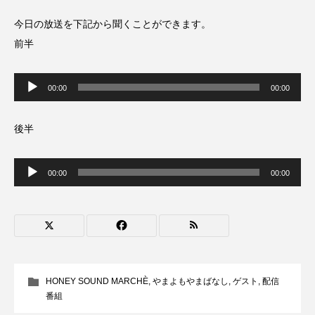
ドマーニ！ 愛のことづて
ナースコール
今日の放送を下記から聞くことができます。
前半
ニーナ・イエ
ノルウェー映画
音
ハサン・ハーディ
ハムネット
声
00:00
00:00
プ
レ
ー
バッド・ジーニアス
ヤ
後半
ー
バニーン・アハマド・ナーイフ
音
声
00:00
00:00
プ
バンドー神戸青少年科学館
パルコ
レ
ー
ヤ
ー
ヒトラーの毒見役
ヒョン・ウソク
ピチカート・ママ
HONEY SOUND MARCHÈ
,
やまよもやまばなし
,
ゲスト
,
配信
ファームサーカスの地産地消をあそぼう！
番組