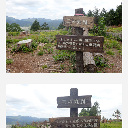
ちめいど雄介のお砂糖ミルクはどうされますか
つつじが丘小学校
つながりCafe‐Nanana no Moe
つなごーごー
てっぺんの向こうにあなたがいる
とくとくトーク
とっておきシネマ
なきごえバス
にげてさがして
のん
はたらくおやさい バナナもいるよ！
ばらぐみ
ぱかっ
ひとつの机、ふたつの制服
ひろかわさえこ
ぴぽん
ふくし情報
ふじ幼稚園
ふたりの魔女
ふつうの子ども
ぶらりまち歩き
まこみちの爆笑肉トーク！