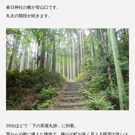
春日神社の横が登山口です。
おいしいぱんぱんでんしゃ
おいしい絵本
丸太の階段が続きます。
おしえて絵本
おでかけ情報
おばあちゃんと僕の約束
おもいおいも
おーい、応為
お知らせ
かしこいエルゼ
かしこいグレーテル
かもめ食堂
がんを知り、がんを考える
きてみで東北
きもちはなにいろ？
くまぐみ
くるまのなかには？
けやき台中学校
20分ほどで「下の茶屋丸跡」に到着。
けやき台小学校
西からの敵に備えた陣地で、篠山の町が良く見える眺望の良いス