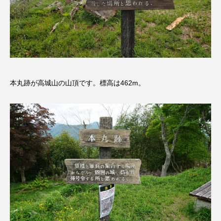
ままとこひろば
みなとっちラジオ！
みるくっくキッズクラブ逆瀬川
みるくっ子通信
みるくのえほん
みるく・ひまわり園
本丸跡が高城山の山頂です。標高は462m。
もたいまさこ
もっと知りたい認知症のこと
もんがきとしこの知りたい、聞きたい、伝えたい
やよい幼稚園
ゆたかな第三の人生のススメ
ゆりのき台中学校
ゆりのき台小学校
わたしらしく心豊かに過ごすためのふくし情報！
わたなべあや
わらべうたベビーマッサージ