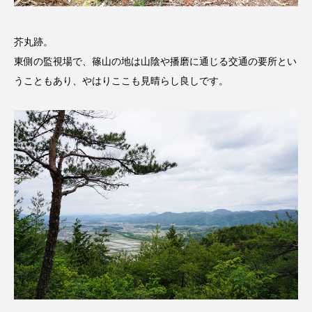
グリム童話
グリム童話の部屋
芥丸跡。
ケネス・ブラナー
ゲスト
コクヨ
東側の監視場で、篠山の地は山陰や播磨に通じる交通の要所とい
うこともあり、やはりここも見晴らし良しです。
コルベスどの
コンサート
コーラス
サニーサイドブックス
サリー
サンキュー、チャック
ザジフィルムズ
シネマエッセイ
シム・ウンギョン
シム・ヒョンソ
シルヴィオ・ソルディーニ
シンシア・エリヴォ
ジェシカ・チャステイン
ジェシー・バックリー
ジオジオのかんむり