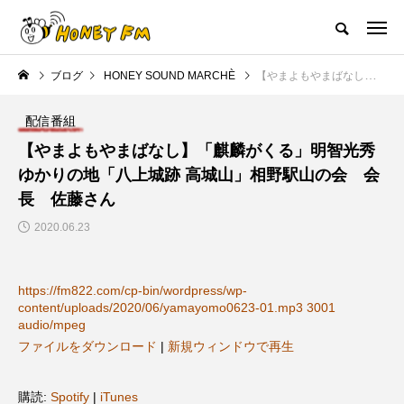
ハニーエフエム｜地域・人にフォーカスし発信するウェブラジオ局
ブログ
HONEY SOUND MARCHÈ
【やまよもやまばなし】「麒麟がくる」明智光秀ゆかりの地「八上城跡 高城山」相野駅山の会 会長 佐藤さん
HOME
ハニーFMの紹介
後援申請
フリーペーパー
プレイ
配信番組
NEW POST
【やまよもやまばなし】「麒麟がくる」明智光秀
ゆかりの地「八上城跡 高城山」相野駅山の会 会
JAZZ BAR COZY
MY SWEET GARDEN
長 佐藤さん
2020.06.23
https://fm822.com/cp-bin/wordpress/wp-
content/uploads/2020/06/yamayomo0623-01.mp3 3001
audio/mpeg
ファイルをダウンロード
|
新規ウィンドウで再生
美
最終回【JAZZ Bar cozy】3月7
【マイスイートガーデン】7月1
日（木）今回はビル・エヴァン
日（火）配信 庭づくりは曲線
購読:
Spotify
|
iTunes