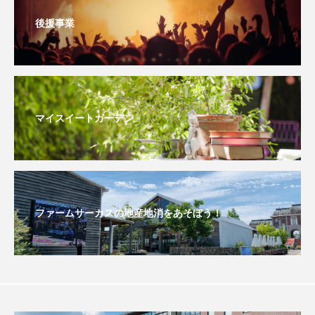
ミルクひまわり園
ミルサポひろば
後援事業
ムハマド・ショフィック・リア・フッディン
ムビチケ
ムビチケカード
ムロツヨシ
マイスイートガーデン
メキシコ映画
モンテ・クリスト伯
ユニバーサル・ランゲージ
ユニバーサル映画
ユマ・サーマン
ヨアキム・トリアー
ファームサーカスの地産地消をあそぼう！
ヨシタケシンスケ
ヨッチョレ
ラプソディ・ラプソディ
ラ・コシーナ／厨房
リスナープレゼント
リバイバル上映