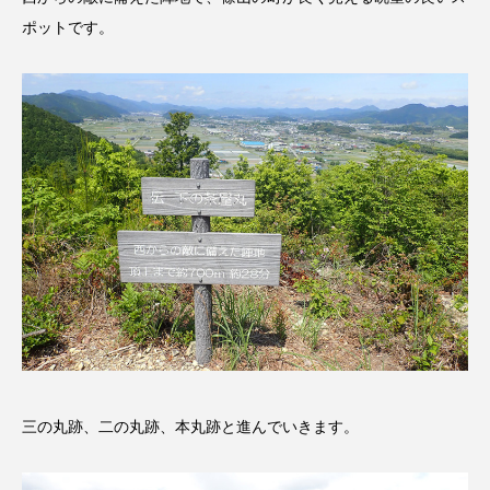
ポットです。
こうべさんだ伝統文化体験フェスタ
こうべさんだ伝統文化体験フェスタ2026
こうべさんだ能・狂言・講談子ども教室
こぐまのいばしょ
こだわり城紀行
こども学芸員とつくる『夏のこども美術館』
こばえちゃ東北
こーろ・るみえーる
さっちゃん社協だより
すずかけ台
すずかけ台小学校
すずきまみ
三の丸跡、二の丸跡、本丸跡と進んでいきます。
そんなにみないでくださいな
ちめいど