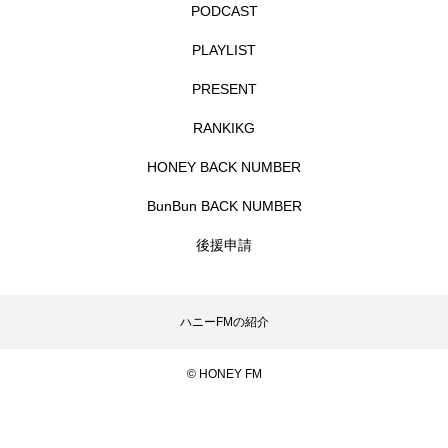
PODCAST
入園説明会
入学
全力！名宝物語
PLAYLIST
八景中学校
六甲ヒルズ室内オーケストラ
PRESENT
六甲山
兵庫こだわり城紀行
兵庫県
RANKIKG
兵庫県三田市
兵庫県立美術館
HONEY BACK NUMBER
BunBun BACK NUMBER
兵庫陶芸美術館
内田麟太郎
内藤剛志
後援申請
刀剣乱舞
初監督作
利重剛
劇場版
募集中
北摂三田高校
北摂中央幼稚園
ハニーFMの紹介
北摂学園幼稚園
北村一輝
北野天神
© HONEY FM
十二人の狩人
卒団コンサート
卒園