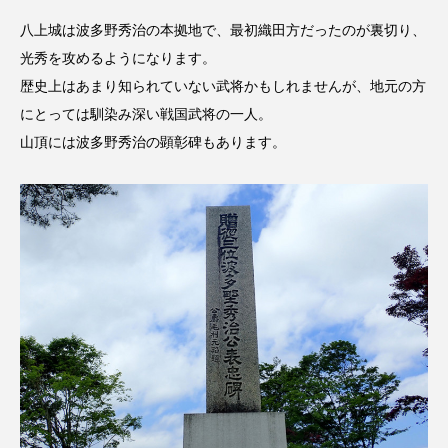
イエス・キリスト
イギリス
イギリス映画
八上城は波多野秀治の本拠地で、最初織田方だったのが裏切り、
光秀を攻めるようになります。
イギリス製作
イタリア
イタリア映画
歴史上はあまり知られていない武将かもしれませんが、地元の方
イベント
イラク
インタビュー
にとっては馴染み深い戦国武将の一人。
山頂には波多野秀治の顕彰碑もあります。
インド映画
イ・レ
ウィキッド
ウィキッド 永遠の約束
ウィリアム・シェイクスピア
ウインド・アンサンブル・コスモス
ウインド･アンサンブル･コスモス
エディントンへようこそ
エミリア・ペレス
エミリー・ワトソン
エリーザ・シュロット