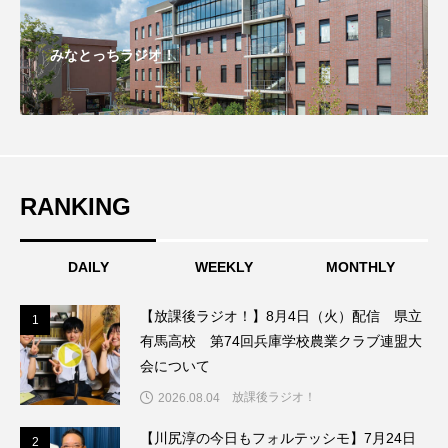
リレー
みなとっちラジオ！
リード・タイプ宇宙教育プロジェクトUNIVERSE＆
リー・ミラー 彼女の瞳が映す世界
ルイーザ・ラニエリ
ルノワール
RANKING
レイラへの扉
レオニー・ベネシュ
レベッカ・ズロトヴスキ
ロザリー
DAILY
WEEKLY
MONTHLY
ロストランド
ロヒンギャ
【放課後ラジオ！】8月4日（火）配信 県立
1
1
有馬高校 第74回兵庫学校農業クラブ連盟大
ヴィヴァルディと私
会について
ヴォルフラーツハウゼン児童合唱団
放課後ラジオ！
2026.08.04
【川尻淳の今日もフォルテッシモ】7月24日
2
2
一ノ葉千穂芸道６０周年リサイタル（足立紫颯吟道３５