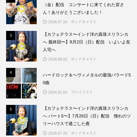
周年慶賀）
（金）配信 コンサートに来てくれた皆さ
ん！ありがとうございました！
七羽のカラス
三つのことば
三まいの羽
ポッドキャスト
2026.07.24
三少
三田あさひ幼稚園
【カフェテラス〜インド洋の真珠スリランカ
3
3
へ 最終回〜】8月2日（日）配信 いよいよ友
三田あさひ幼稚園2025年度卒園生 お絵かき＆インタビ
人宅へ
ュー
ポッドキャスト
2026.08.02
三田くらし歳時記
三田けやき台幼稚園
4
4
ハードロック＆ヘヴィメタルの最強バラード5
0曲
三田けやき台認定こども園
三田さち幼稚園
プレイリスト
2024.01.03
三田つつじが丘幼稚園
【カフェテラス〜インド洋の真珠スリランカ
5
5
三田つつじが丘認定こども園
へ パート5〜】7月26日（日）配信 憧れのツ
リーハウスで過ごした夜
三田つつじヶ丘幼稚園
ポッドキャスト
2026.07.26