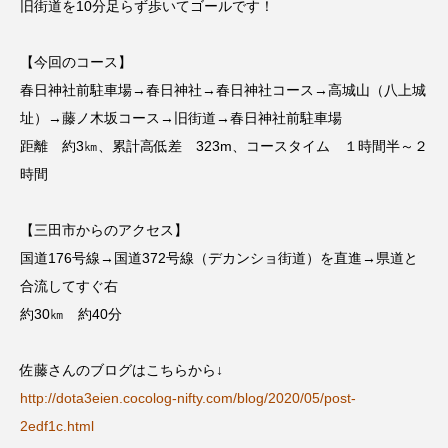
旧街道を10分足らず歩いてゴールです！
ダイヤモンド 私たちの衣装工房
【今回のコース】
春日神社前駐車場→春日神社→春日神社コース→高城山（八上城
ダニエル・オートゥイユ
址）→藤ノ木坂コース→旧街道→春日神社前駐車場
ダミアーノ・ミキエレット
チャイルド・フィルム
距離 約3㎞、累計高低差 323m、コースタイム １時間半～２
時間
チャップリン
チャールズ・ディケンズ
【三田市からのアクセス】
チン・ソヨン
ツォウ・シーチン
国道176号線→国道372号線（デカンショ街道）を直進→県道と
ツーリストファミリー
デュオ 1/2のピアニスト
合流してすぐ右
約30㎞ 約40分
デンマーク
トム・ヒドルストン
佐藤さんのブログはこちらから↓
トリデミー賞
トルコ
ドイツ
http://dota3eien.cocolog-nifty.com/blog/2020/05/post-
2edf1c.html
ドキュメンタリー
ドナルド・トランプ