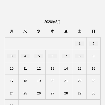
三田つつじヶ丘認定こども園
三田ジュニアバンド
三田ビール検定
三田国際ジュニア合唱祭
2026年8月
三田小学校
三田少年少女合唱団
三田市
月
火
水
木
金
土
日
三田市まちづくり協働センター
1
2
三田市まちのブランド観光課
3
4
5
6
7
8
9
三田市ママ音楽隊サンダワマミー
三田市合唱連盟
10
11
12
13
14
15
16
三田市消防団
三田市私立幼稚園連合会
17
18
19
20
21
22
23
三田市総合文化センター
24
25
26
27
28
29
30
三田松聖高等学校コーラス部
三田混声合唱団