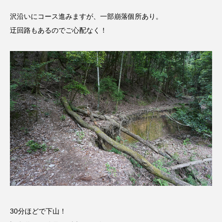
ジャネル・ツァイ
ジューン・スキップ
沢沿いにコース進みますが、一部崩落個所あり。
ジョディ・フォスター
ジョージア
スイス
迂回路もあるのでご心配なく！
スイス映画
スウェーデン
スカーレット・ヨハンソン
スケルトン！のりもの編
スターキャットアルバトロス・フィルム
スティーブン・キング
スペイン映画
スペシャルナビゲーター
セイハ英語学院
センチメンタル・バリュー
30分ほどで下山！
ソミーラ・リア・フッディン
タイ映画