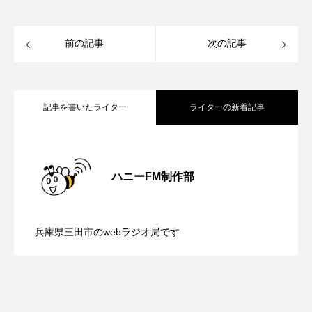
フィンランド
フェルザン・オズペテク
フラワータウン
フラワータウン市民センター
前の記事
次の記事
フラワータウン市民センターホール
フランス
記事を書いたライター
ライターの新着記事
フランス映画
フリーペーパー
フレーベル館
ブノワ・ドゥローム
【内藤美保のこばえちゃ東北】8月8日
2026.08.08
ブライアン・エプスタイン
ハニーFM制作部
【鳥飼美紀のとっておきシネマ】日本映
2026.08.07
（土）配信 宮城県松島町「松島」
ブリジット・ジョーンズの日記
兵庫県三田市のwebラジオ局です
ブリッタ・テッケントラップ
ブレーメンの町楽隊
【ミラクルウィッシュの夢を形にミラク
2026.08.07
画『平行と垂直』
ブレーメンの音楽隊
プライベート・ケース
ルタイムズ】8月7日（金）配信 麹ラン
プレイリスト
プレゼント
ベルギー