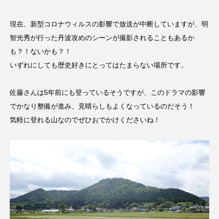
CONCLAVE
CROSSING 心の交差点
現在、新型コロナウィルスの影響で放送が中断していますが、明
DEPARTURES
FACES PLACES
globe
智光秀が行った丹波攻めのシーンが撮影されることもあるか
も？！ないかも？！
HAMNET
HERE 時を越えて
HONEY
いずれにしても歴史好きにとってはたまらない場所です。
HONEY FM
IT’S OKAY！
J-POP
佐藤さんは5年前にも登っているそうですが、このドラマの影響
JAZZ
KADOKAWA
KDDI
でかなり整備が進み、見晴らしもよくなっているのだそう！
気軽に登れる山なのでぜひおでかけくださいね！
LATE SHIFT
Let's 追求 The 牛肉
lets追求the牛肉
LOST LAND
MOCOコレクション オムニバス
Playground/校庭
ROKKO 森の音ミュージアム