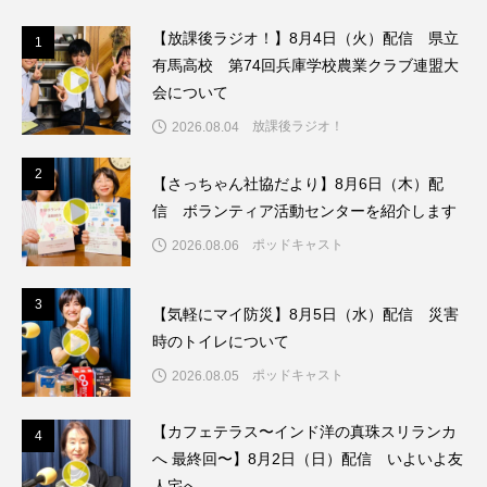
【放課後ラジオ！】8月4日（火）配信 県立
1
1
ままとこひろば
みなとっちラジオ！
有馬高校 第74回兵庫学校農業クラブ連盟大
会について
みるくっくキッズクラブ逆瀬川
みるくっ子通信
放課後ラジオ！
2026.08.04
みるくのえほん
みるく・ひまわり園
2
2
【さっちゃん社協だより】8月6日（木）配
もたいまさこ
もっと知りたい認知症のこと
信 ボランティア活動センターを紹介します
ポッドキャスト
2026.08.06
もんがきとしこの知りたい、聞きたい、伝えたい
3
やよい幼稚園
ゆたかな第三の人生のススメ
3
【気軽にマイ防災】8月5日（水）配信 災害
時のトイレについて
ゆりのき台中学校
ゆりのき台小学校
ポッドキャスト
2026.08.05
わたしらしく心豊かに過ごすためのふくし情報！
【カフェテラス〜インド洋の真珠スリランカ
4
4
へ 最終回〜】8月2日（日）配信 いよいよ友
わたなべあや
わらべうたベビーマッサージ
人宅へ