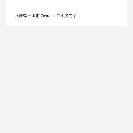
【三田警察オンライン】8月5日（水）配
2026.08.05
配信 ボランティア活動センターを紹介
おいしいぱんぱんでんしゃ
おいしい絵本
兵庫県三田市のwebラジオ局です
【幼稚園だより】8月5日（水）やよい幼
2026.08.05
信 一週間の事件事故と防犯ポイント、
します
おしえて絵本
おでかけ情報
おばあちゃんと僕の約束
おもいおいも
稚園：先生に1学期や夏の過ごし方をお聞
防災に関する基礎知識について
おーい、応為
お知らせ
かしこいエルゼ
きしました♪
かしこいグレーテル
かもめ食堂
がんを知り、がんを考える
きてみで東北
きもちはなにいろ？
くまぐみ
くるまのなかには？
けやき台中学校
けやき台小学校