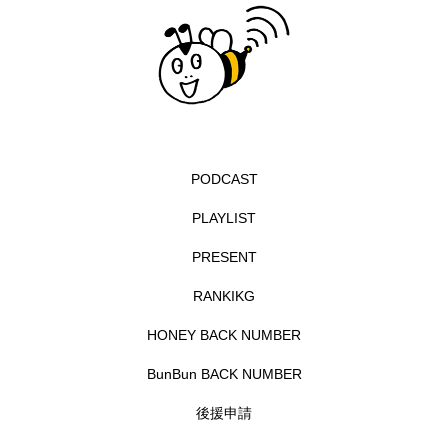
グリム童話
グリム童話の部屋
ケネス・ブラナー
ゲスト
コクヨ
コルベスどの
コンサート
コーラス
サニーサイドブックス
サリー
PODCAST
PLAYLIST
サンキュー、チャック
ザジフィルムズ
PRESENT
シネマエッセイ
シム・ウンギョン
RANKIKG
シム・ヒョンソ
シルヴィオ・ソルディーニ
HONEY BACK NUMBER
シンシア・エリヴォ
ジェシカ・チャステイン
BunBun BACK NUMBER
ジェシー・バックリー
ジオジオのかんむり
後援申請