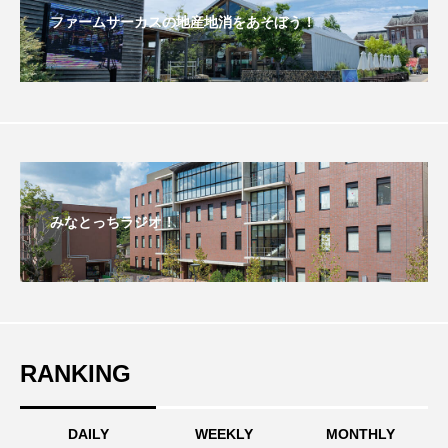
ちめいど雄介のお砂糖ミルクはどうされますか
ファームサーカスの地産地消をあそぼう！
つつじが丘小学校
つながりCafe‐Nanana no Moe
つなごーごー
てっぺんの向こうにあなたがいる
とくとくトーク
とっておきシネマ
なきごえバス
にげてさがして
みなとっちラジオ！
はたらくおやさい バナナもいるよ！
ばらぐみ
ぱかっ
ひとつの机、ふたつの制服
ひろかわさえこ
ぴぽん
ふくし情報
RANKING
ふじ幼稚園
ふたりの魔女
ふつうの子ども
DAILY
WEEKLY
MONTHLY
ぶらりまち歩き
まこみちの爆笑肉トーク！