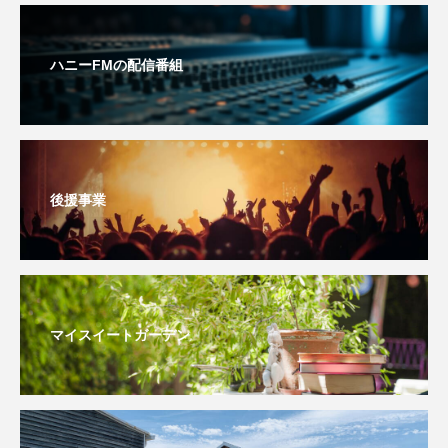
こうべさんだ伝統文化体験フェスタ
ハニーFMの配信番組
こうべさんだ伝統文化体験フェスタ2026
こうべさんだ能・狂言・講談子ども教室
こぐまのいばしょ
こだわり城紀行
後援事業
こども学芸員とつくる『夏のこども美術館』
こばえちゃ東北
こーろ・るみえーる
さっちゃん社協だより
すずかけ台
マイスイートガーデン
すずかけ台小学校
すずきまみ
そんなにみないでくださいな
ちめいど