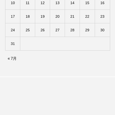
イエス・キリスト
イギリス
イギリス映画
10
11
12
13
14
15
16
イギリス製作
イタリア
イタリア映画
17
18
19
20
21
22
23
イベント
イラク
インタビュー
24
25
26
27
28
29
30
インド映画
イ・レ
ウィキッド
31
ウィキッド 永遠の約束
« 7月
ウィリアム・シェイクスピア
ウインド・アンサンブル・コスモス
ウインド･アンサンブル･コスモス
エディントンへようこそ
エミリア・ペレス
エミリー・ワトソン
エリーザ・シュロット