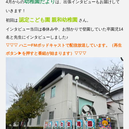
名
ス リバーサイド4部作を特集し
意識しています 三田グリーン
幼稚園だより
4月からの
は、出張インタビューもお届けして
ました！
ットの山本さん
2024.03.07
2026.07.14
いきます！
認定こども園 親和幼稚園
初回は
さん。
インタビュー当日は春休み中、お預かりで登園していた卒園児14
TAG LIST
名と先生にインタビューしました♪
▽▽▽ ハニーFMポッドキャストで配信放送しています。（再生
10周年記念
12月号
ボタン▶を押すと番組が始まります）▽▽▽
1975年のケルン・コンサート
1学期
1年生
2024年度
2025年
2025年度
2026
2026年
2026年度
20周年
2学期
3年生
4年生
6年生
6月号
77
7月
accototo
BAD GENIUS
BL出版