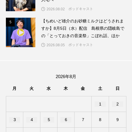
アカデミックコモンズ
アクトスクエア
ポッドキャスト
2026.08.02
【ちめいど雄介のお砂糖ミルクはどうされま
アナ・レナス
5
5
すか】8月5日（水）配信 島根県の隠岐島で
の「とっておきの音楽祭」こぼれ話、ほか
アニバーサリースクラップブッキング
ポッドキャスト
2026.08.05
アニメーション映画
アプレンティス
アメリカ
アメリカ・イギリス製作
2026年8月
アメリカ映画
アメリカ製作
月
火
水
木
金
土
日
アリのおでかけ
アリアナ・グランデ
1
2
アリス館
アル・パチーノ
アンプラグド
3
4
5
6
7
8
9
アン・ハサウェイ
アーカイブ
アート