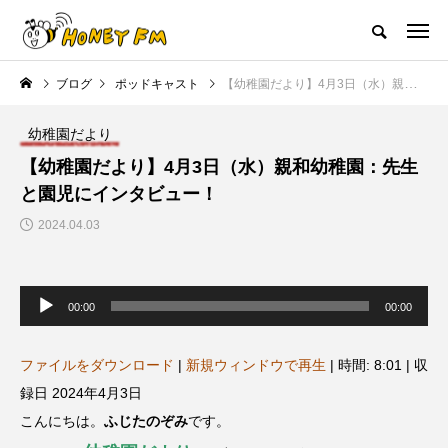
ハニーエフエム｜地域・人にフォーカスし発信するウェブラジオ局
ブログ
ポッドキャスト
【幼稚園だより】4月3日（水）親和幼稚園：先生と園児にインタビュー！
HOME
ハニーFMの紹介
後援申請
フリーペーパー
プレイ
幼稚園だより
NEW POST
【幼稚園だより】4月3日（水）親和幼稚園：先生
と園児にインタビュー！
JAZZ BAR COZY
MY SWEET GARDEN
2024.04.03
音
声
00:00
00:00
プ
レ
ー
ヤ
ファイルをダウンロード
|
新規ウィンドウで再生
|
時間: 8:01
|
収
ー
録日 2024年4月3日
美
最終回【JAZZ Bar cozy】3月7
【マイスイートガーデン】7月1
こんにちは。
ふじたのぞみ
です。
日（木）今回はビル・エヴァン
日（火）配信 庭づくりは曲線