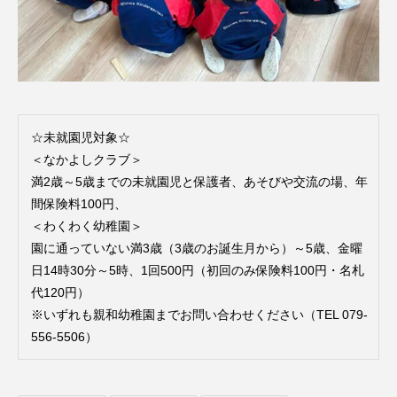
ROKKO森の音ミュージアム
Rooting Aroma
SAKDAC HARMO
SANDA ORGANIC VILLAGE MEETINGのつながるラジオ
SDGs・タイプスマート農業推進プロジェクト関西学院
☆未就園児対象☆
AgriNOVA
＜なかよしクラブ＞
満2歳～5歳までの未就園児と保護者、あそびや交流の場、年
SIKIガーデン Autumn Season
間保険料100円、
＜わくわく幼稚園＞
Singing with a smile
snowwhite
園に通っていない満3歳（3歳のお誕生月から）～5歳、金曜
日14時30分～5時、1回500円（初回のみ保険料100円・名札
SPOTTED PRODUCTIONS/TWIN
代120円）
※いずれも親和幼稚園までお問い合わせください（TEL 079-
SUNSUNキッズ
The Room Next Door
556-5506）
This is SUEKI
We Live In Time
WICKED