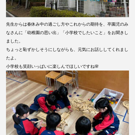
CONCLAVE
CROSSING 心の交差点
DEPARTURES
FACES PLACES
globe
先生からは春休み中の過ごし方やこれからの期待を、卒園児のみ
なさんに「幼稚園の思い出」「小学校でしたいこと」をお聞きし
HAMNET
HERE 時を越えて
HONEY
ました。
ちょっと恥ずかしそうにしながらも、元気にお話ししてくれまし
HONEY FM
IT’S OKAY！
J-POP
たよ。
JAZZ
KADOKAWA
KDDI
小学校も笑顔いっぱいに楽しんでほしいですね🌸
LATE SHIFT
Let's 追求 The 牛肉
lets追求the牛肉
LOST LAND
MOCOコレクション オムニバス
Playground/校庭
ROKKO 森の音ミュージアム