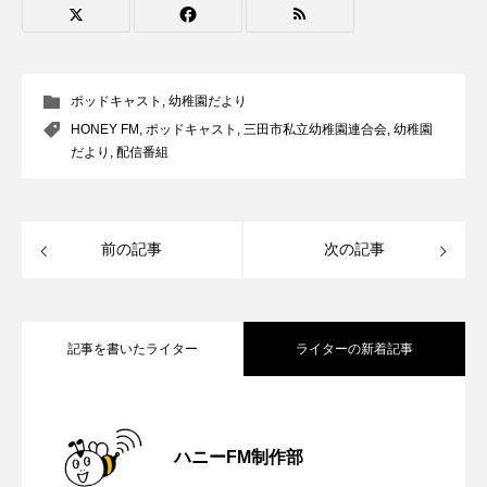
youtube
Yukoの子連れハワイ旅珍道中
⻑尾謙杜
ポッドキャスト
,
幼稚園だより
「THE オリバーな犬、（Gosh!!）このヤロウMOVIE」
HONEY FM
,
ポッドキャスト
,
三田市私立幼稚園連合会
,
幼稚園
だより
,
配信番組
『今日の空が一番好き、とまだ言えない僕は』
あいはらひろゆき
前の記事
次の記事
あかしあジュニア合唱団「さくらんぼ」
あかしあ台小学校
あじさいコンサート
記事を書いたライター
ライターの新着記事
あっぷっぷのぷ～
あなたが眠る間
【さっちゃん社協だより】8月6日（木）
2026.08.06
あの歌を憶えている
あめぽったん
ハニーFM制作部
いばら姫
おいしいおのまとぺ