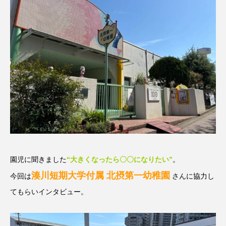
名
ス リバーサイド4部作を特集し
意識しています 三田グリーン
ました！
ットの山本さん
2024.03.07
2026.07.14
TAG LIST
10周年記念
12月号
1975年のケルン・コンサート
1学期
1年生
2024年度
2025年
2025年度
2026
園児に聞きました
“大きくなったら〇〇になりたい”
。
2026年
2026年度
20周年
2学期
湊川短期大学付属 北摂第一幼稚園
今回は
さんに協力し
3年生
4年生
6年生
6月号
77
てもらいインタビュー。
7月
accototo
BAD GENIUS
BL出版