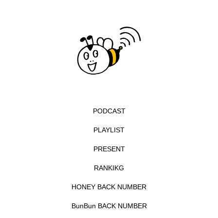
エル・ファニング
エレノアってグレイト。
エンターテインメント
オダギリジョー
オダギリ・ジョー
オム・ハヌル
オーケストラ
カタール
カナダ映画
PODCAST
カフェテラス
カラーモンスター
PLAYLIST
カンヌ国際映画祭
カーテンコールの灯
PRESENT
ガーデニングラジオ
キム・へヨン
RANKIKG
キング・オブ・キングス
クラファン
HONEY BACK NUMBER
BunBun BACK NUMBER
クリスマス
クロエ・ジャオ
グリム兄弟