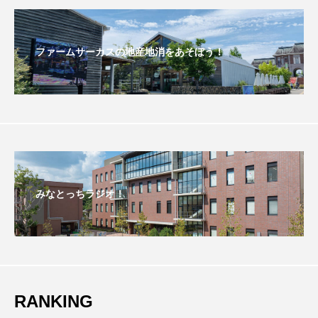
こうべさんだ伝統文化体験フェスタ
ファームサーカスの地産地消をあそぼう！
こうべさんだ伝統文化体験フェスタ2026
こうべさんだ能・狂言・講談子ども教室
こぐまのいばしょ
こだわり城紀行
こども学芸員とつくる『夏のこども美術館』
こばえちゃ東北
こーろ・るみえーる
みなとっちラジオ！
さっちゃん社協だより
すずかけ台
すずかけ台小学校
すずきまみ
そんなにみないでくださいな
ちめいど
RANKING