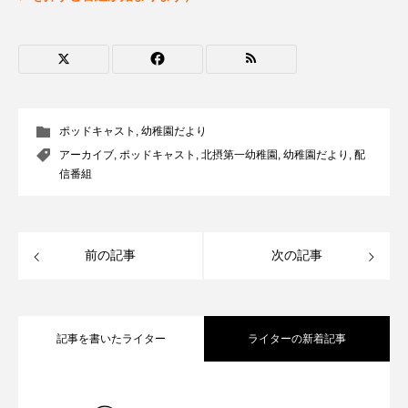
ROKKO森の音ミュージアム
Rooting Aroma
SAKDAC HARMO
SANDA ORGANIC VILLAGE MEETINGのつながるラジオ
ポッドキャスト
,
幼稚園だより
SDGs・タイプスマート農業推進プロジェクト関西学院
AgriNOVA
アーカイブ
,
ポッドキャスト
,
北摂第一幼稚園
,
幼稚園だより
,
配
信番組
SIKIガーデン Autumn Season
Singing with a smile
snowwhite
前の記事
次の記事
SPOTTED PRODUCTIONS/TWIN
SUNSUNキッズ
The Room Next Door
記事を書いたライター
ライターの新着記事
This is SUEKI
We Live In Time
WICKED
【気軽に相談 まちの保健室】8月10日
2026.08.10