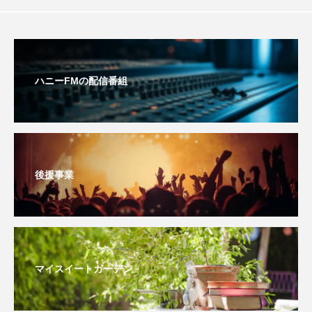
おいしいぱんぱんでんしゃ
おいしい絵本
おしえて絵本
おでかけ情報
ハニーFMの配信番組
おばあちゃんと僕の約束
おもいおいも
おーい、応為
お知らせ
かしこいエルゼ
かしこいグレーテル
かもめ食堂
後援事業
がんを知り、がんを考える
きてみで東北
きもちはなにいろ？
くまぐみ
くるまのなかには？
けやき台中学校
マイスイートガーデン
けやき台小学校