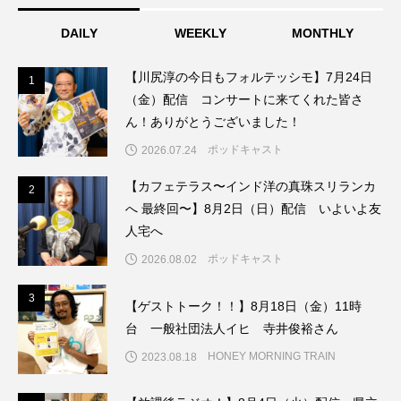
ちめいど雄介のお砂糖ミルクはどうされますか
DAILY
WEEKLY
MONTHLY
つつじが丘小学校
つながりCafe‐Nanana no Moe
【川尻淳の今日もフォルテッシモ】7月24日
1
1
つなごーごー
てっぺんの向こうにあなたがいる
（金）配信 コンサートに来てくれた皆さ
ん！ありがとうございました！
とくとくトーク
とっておきシネマ
ポッドキャスト
2026.07.24
なきごえバス
にげてさがして
のん
【カフェテラス〜インド洋の真珠スリランカ
2
2
へ 最終回〜】8月2日（日）配信 いよいよ友
はたらくおやさい バナナもいるよ！
ばらぐみ
人宅へ
ポッドキャスト
2026.08.02
ぱかっ
ひとつの机、ふたつの制服
3
3
【ゲストトーク！！】8月18日（金）11時
ひろかわさえこ
ぴぽん
ふくし情報
台 一般社団法人イヒ 寺井俊裕さん
ふじ幼稚園
ふたりの魔女
ふつうの子ども
HONEY MORNING TRAIN
2023.08.18
ぶらりまち歩き
まこみちの爆笑肉トーク！