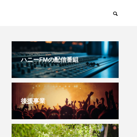
すみからすみまで
放課後ラジオ！
ハニーFMの配信番組
後援事業
