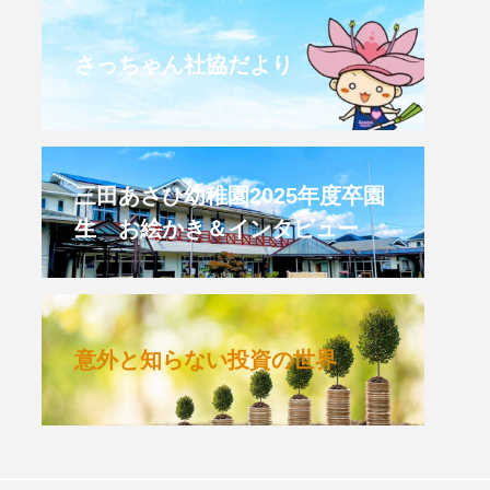
CROSSING 心の交差点
さっちゃん社協だより
HONEY
HONEY FM
et's 追求 The 牛肉
三田あさひ幼稚園2025年度卒園
生 お絵かき＆インタビュー
 HARMO
クト関西学院AgriNOVA
意外と知らない投資の世界
TIONS/TWIN
KED
youtube
IE」