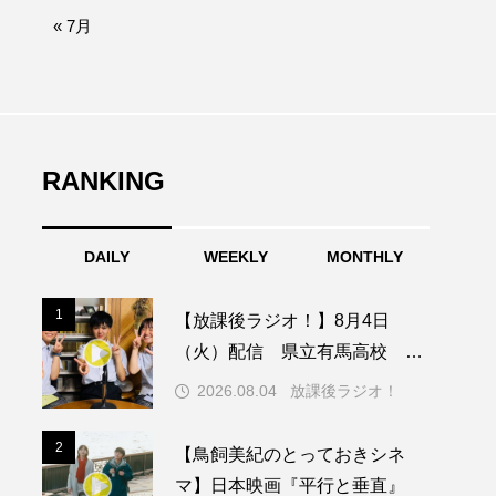
afe‐Nanana no Moe
« 7月
なきごえバス
ふたりの魔女
RANKING
みなとっちラジオ！
DAILY
WEEKLY
MONTHLY
園
もたいまさこ
1
1
【放課後ラジオ！】8月4日
稚園
（火）配信 県立有馬高校 第
74回兵庫学校農業クラブ連盟大
2026.08.04
放課後ラジオ！
会について
ージ
2
2
【鳥飼美紀のとっておきシネ
マ】日本映画『平行と垂直』
ッキング