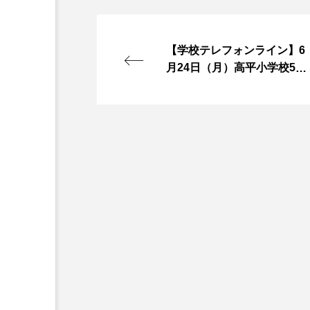
『今日の空が一番好き、とまだ
【学校テレフォンライン】6
あかしあ台小学校
あじさ
月24日（月）高平小学校5年
生 6月29日からの自然学校
あめぽったん
いばら姫
での楽しみについて
おでかけ情報
おばあちゃ
かしこいグレーテル
かも
くまぐみ
くるまのなかに
こうべさんだ伝統文化体験フェスタ
こだわり城紀行
こども学
さっちゃん社協だより
す