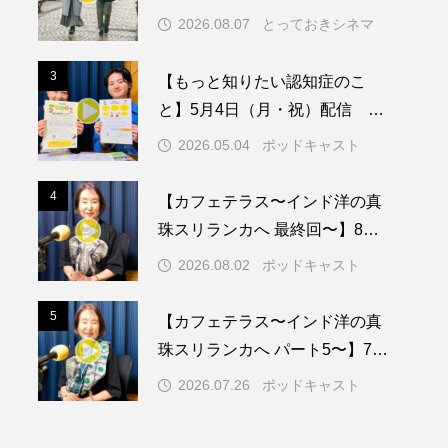
2026.08.07
とっておきシネマ
メリカ映画
アメリカ製作
3
3
【もっと知りたい認知症のこ
ド
アン・ハサウェイ
と】5月4日（月・祝）配信 認
知症ってどんな病気？三田市の
ス製作
イタリア
2026.05.04
ポッドキャスト
取り組みや施策を紹介します
ウィキッド
4
4
【カフェテラス〜インド洋の真
珠スリランカへ 最終回〜】8月2
日（日）配信 いよいよ友人宅
2026.08.02
ポッドキャスト
へ
リー・ワトソン
5
5
【カフェテラス〜インド洋の真
メント
オダギリジョー
珠スリランカへ パート5〜】7月
26日（日）配信 憧れのツリー
カフェテラス
2026.07.26
ポッドキャスト
ハウスで過ごした夜
キム・へヨン