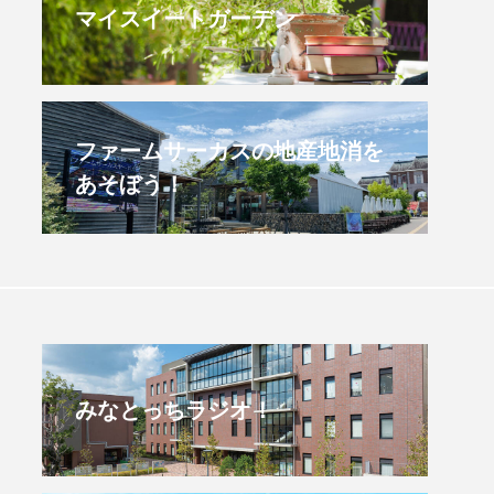
マイスイートガーデン
すみからすみまで】3月16
【放課後ラジオ！】8月
）三田市立 高平小学校
配信 県立有馬高校 第
学校農業クラブ連盟大
.03.16
2026.08.04
ファームサーカスの地産地消を
あそぼう！
みなとっちラジオ！
4年度
2025年
4年生
6年生