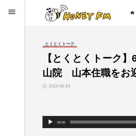
とくとくトーク
【とくとくトーク】6
ープレゼント
JAZZ BAR COZY
山院 山本住職をお
2024.06.24

音
声
00:00
プ
レ
ー