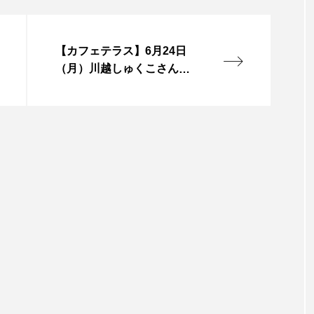
言えない僕は』
あいはらひろゆき
あかしあジュニア合唱
【カフェテラス】6月24日
いコンサート
あっぷっぷのぷ～
あなたが眠る間
（月）川越しゅくこさんを
お迎えして
おいしいおのまとぺ
おいしいぱんぱんでんしゃ
お
んと僕の約束
おもいおいも
おーい、応為
お知ら
め食堂
がんを知り、がんを考える
きてみで東北
は？
けやき台中学校
けやき台小学校
こうべさん
2026
こうべさんだ能・狂言・講談子ども教室
こぐま
芸員とつくる『夏のこども美術館』
こばえちゃ東北
こー
ずかけ台
すずかけ台小学校
すずきまみ
そんなに