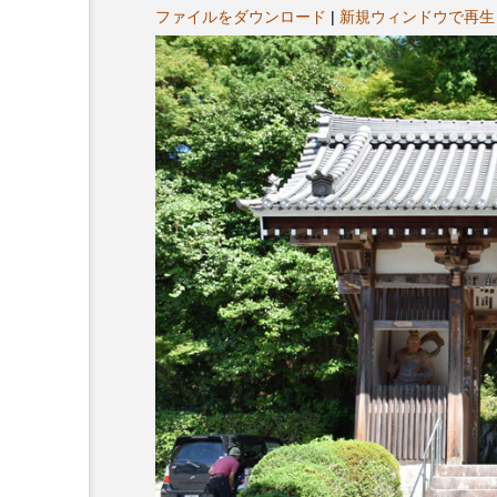
ヤ
プレゼント】兵庫陶芸美
最終回【JAZZ Bar cozy】
ファイルをダウンロード
|
新規ウィンドウで再生
ー
展「こども学芸員とつく
（木）今回はビル・エヴ
ども美術館』」 5名様
リバーサイド4部作を特集
プレゼント！
た！
9
2024.03.07
10周年記念
12月号
2025年度
2026
2