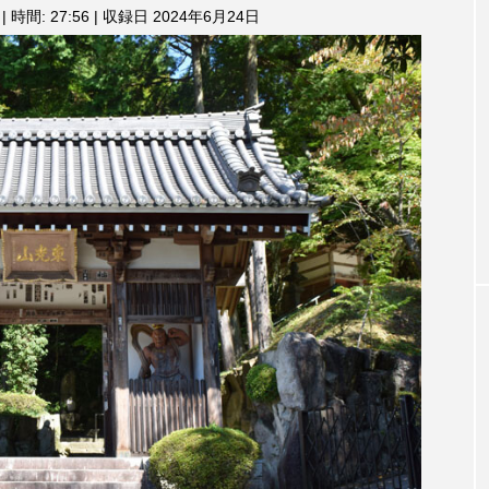
3月7日
【マイスイートガーデン】7月14
【校区
|
時間: 27:56
|
収録日 2024年6月24日
ム
調
ァンス
日（火）配信 庭づくりは曲線を
日（土
節
しまし
意識しています 三田グリーンネ
2024
に
ットの山本さん
は
2026.07.14
上
下
矢
印
キ
ー
を
使
っ
て
TAG LIST
く
だ
さ
い。
1975年のケルン・コンサート
1学期
1年生
202
026年
2026年度
20周年
2学期
3年生