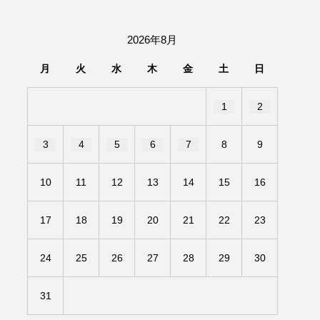
団「さくらんぼ」
2026年8月
あの歌を憶えている
月
火
水
木
金
土
日
いしい絵本
おしえて絵本
1
2
せ
かしこいエルゼ
3
4
5
6
7
8
9
きもちはなにいろ？
10
11
12
13
14
15
16
だ伝統文化体験フェスタ
17
18
19
20
21
22
23
のいばしょ
24
25
26
27
28
29
30
ろ・るみえーる
みないでくださいな
31