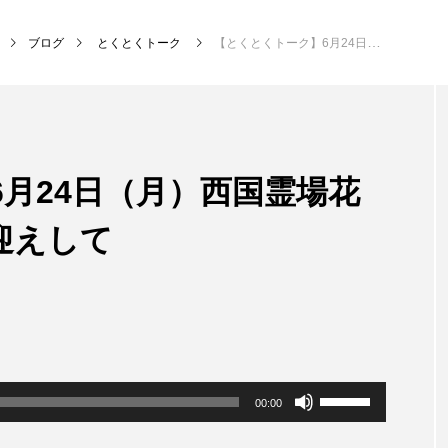
ブログ
とくとくトーク
【とくとくトーク】6月24日（月）西国霊場花山院 山本住職をお迎えして
NEW POST
月24日（月）西国霊場花
MY SWEET GARDEN
校区
迎えして
ボ
00:00
リ
ュ
ー