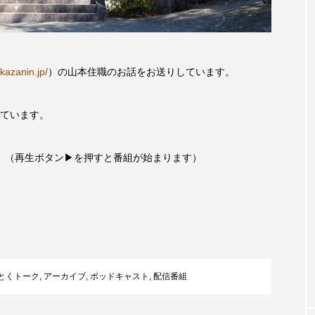
accototo
BAD GENIUS
BL出版
CONCLAVE
LACES
globe
HAMNET
HERE 時を越えて
kazanin.jp/
）の山本住職のお話をお送りしています。
JAZZ
KADOKAWA
KDDI
LATE SHIFT
L
ています。
AND
MOCOコレクション オムニバス
Playground/校庭
。（再生ボタン▶を押すと番組が始まります）
ROKKO森の音ミュージアム
Rooting Aroma
SAKDAC
 MEETINGのつながるラジオ
SDGs・タイプスマート農業推進プロジェ
Singing with a smile
snowwhite
SPOTTED PRODUC
m Next Door
This is SUEKI
We Live In Time
WIC
とくトーク
,
アーカイブ
,
ポッドキャスト
,
配信番組
⻑尾謙杜
「THE オリバーな犬、（Gosh!!）このヤロウMOV