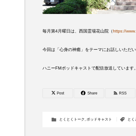
6月号
77
7月
DEPARTURES
FACES P
毎月第4月曜日は、西国霊場花山院（
https://www.
IT’S OKAY！
J-POP
今回は「心身の神癒」をテーマにお話しいただい
lets追求the牛肉
LOST L
ハニーFMポッドキャストで配信放送しています
ROKKO 森の音ミュージアム
SANDA ORGANIC VILLAGE
Post
Share
RSS
SIKIガーデン Autumn Season
SUNSUNキッズ
The Roo
とくとくトーク
,
ポッドキャスト
とく
Yukoの子連れハワイ旅珍道中