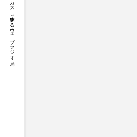
ハニーエフエム｜地域・人にフォーカスし発信するウェブラジオ局
アニメーション映画
アプ
アリのおでかけ
アリアナ
アーカイブ
アート
イタリア映画
イベント
ウィキッド 永遠の約束
ウインド･アンサンブル･コスモ
エリーザ・シュロット
エ
オダギリ・ジョー
オム・
カラーモンスター
カンヌ