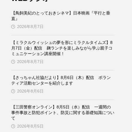
ケンズ
チン・ソヨン
【鳥飼美紀のとっておきシネマ】日本映画『平行と垂
トム・ヒドルストン
直』
2026年8月7日
ドマーニ！ 愛のことづて
【ミラクルウィッシュの夢を形にミラクルタイムズ】8
バッド・ジーニアス
月7日（金）配信 麹ランチを楽しみながら学ぶ親子コ
ミュニケーション講座開催！
役
ヒョン・ウソク
2026年8月7日
ザン・オズペテク
【さっちゃん社協だより】8月6日（木）配信 ボラン
ティア活動センターを紹介します
フランス
フランス映画
2026年8月6日
【三田警察オンライン】8月5日（水）配信 一週間の
事件事故と防犯ポイント、防災に関する基礎知識につい
ブレーメンの音楽隊
て
2026年8月5日
ペット写真大募集！