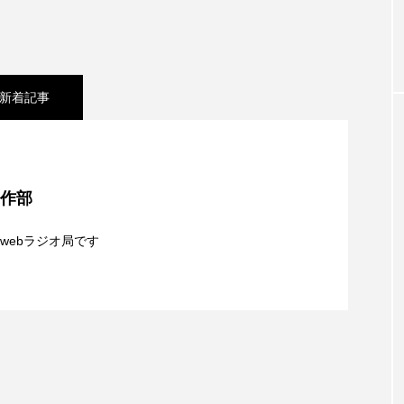
お砂糖ミルクはどうされますか
つつじが丘小学校
つながりC
向こうにあなたがいる
とくとくトーク
とっておきシネマ
新着記事
はたらくおやさい バナナもいるよ！
ばらぐみ
ぱかっ
ひろかわさえこ
ぴぽん
ふくし情報
ふじ幼稚園
シネマ】日本映画『平行と垂直』
ち歩き
まこみちの爆笑肉トーク！
ままとこひろば
制作部
夢を形にミラクルタイムズ】8月7日（金）配信 麹ラ
みるくっ子通信
みるくのえほん
みるく・ひまわり
webラジオ局です
もんがきとしこの知りたい、聞きたい、伝えたい
やよい幼
】8月6日（木）配信 ボランティア活動センターを紹
親子コミュニケーション講座開催！
ゆりのき台中学校
ゆりのき台小学校
めのふくし情報！
わたなべあや
わらべうたベビーマッサ
クトスクエア
アナ・レナス
アニバーサリースクラップブ