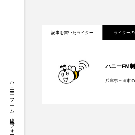
ちめいど
ちめいど雄介の
つなごーごー
てっぺんの
記事を書いたライター
ライターの
にげてさがして
のん
ひとつの机、ふたつの制服
2026.08.07
【鳥飼美紀のとっておき
ふつうの子ども
ぶらりま
ハニーFM
2026.08.07
【ミラクルウィッシュの
みるくっくキッズクラブ逆瀬川
兵庫県三田市の
もっと知りたい認知症のこと
2026.08.06
【さっちゃん社協だより
ンチを楽しみながら学ぶ
ゆたかな第三の人生のススメ
介します
わたしらしく心豊かに過ごすた
アカデミックコモンズ
ア