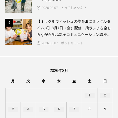
ちめいど雄介のお砂糖ミルクはどうされますか
とっておきシネマ
2026.08.07
つつじが丘小学校
つながりCafe‐Nanana no Moe
【ミラクルウィッシュの夢を形にミラクルタ
5
5
イムズ】8月7日（金）配信 麹ランチを楽し
つなごーごー
てっぺんの向こうにあなたがいる
みながら学ぶ親子コミュニケーション講座開
とくとくトーク
とっておきシネマ
催！
ポッドキャスト
2026.08.07
なきごえバス
にげてさがして
のん
はたらくおやさい バナナもいるよ！
ばらぐみ
2026年8月
ぱかっ
ひとつの机、ふたつの制服
月
火
水
木
金
土
日
ひろかわさえこ
ぴぽん
ふくし情報
1
2
ふじ幼稚園
ふたりの魔女
ふつうの子ども
3
4
5
6
7
8
9
ぶらりまち歩き
まこみちの爆笑肉トーク！