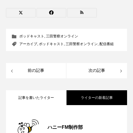
CONCLAVE
CROSSING 心の交差点
DEPARTURES
FACES PLACES
globe
HAMNET
HERE 時を越えて
HONEY
ポッドキャスト
,
三田警察オンライン
アーカイブ
,
ポッドキャスト
,
三田警察オンライン
,
配信番組
HONEY FM
IT’S OKAY！
J-POP
JAZZ
KADOKAWA
KDDI
前の記事
次の記事
LATE SHIFT
Let's 追求 The 牛肉
lets追求the牛肉
LOST LAND
記事を書いたライター
ライターの新着記事
MOCOコレクション オムニバス
【鳥飼美紀のとっておきシネマ】日本映
2026.08.07
Playground/校庭
ROKKO 森の音ミュージアム
ハニーFM制作部