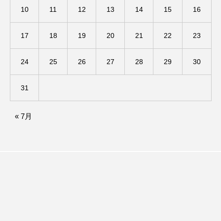
10
11
12
13
14
15
16
ままとこひろば
みなとっちラジオ！
17
18
19
20
21
22
23
みるくっくキッズクラブ逆瀬川
みるくっ子通信
24
25
26
27
28
29
30
みるくのえほん
みるく・ひまわり園
31
もたいまさこ
もっと知りたい認知症のこと
もんがきとしこの知りたい、聞きたい、伝えたい
« 7月
やよい幼稚園
ゆたかな第三の人生のススメ
ゆりのき台中学校
ゆりのき台小学校
わたしらしく心豊かに過ごすためのふくし情報！
わたなべあや
わらべうたベビーマッサージ