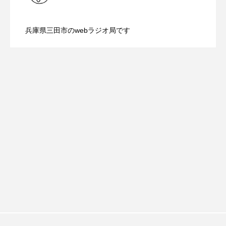
ROKKO森の音ミュージアム
Rooting Aroma
【ミラクルウィッシュの夢を形にミラク
2026.08.07
画『平行と垂直』
SAKDAC HARMO
兵庫県三田市のwebラジオ局です
【さっちゃん社協だより】8月6日（木）
2026.08.06
ルタイムズ】8月7日（金）配信 麹ラン
SANDA ORGANIC VILLAGE MEETINGのつながるラジオ
SDGs・タイプスマート農業推進プロジェクト関西学院
配信 ボランティア活動センターを紹介
チを楽しみながら学ぶ親子コミュニケー
AgriNOVA
SIKIガーデン Autumn Season
します
ション講座開催！
Singing with a smile
snowwhite
SPOTTED PRODUCTIONS/TWIN
SUNSUNキッズ
The Room Next Door
This is SUEKI
We Live In Time
WICKED