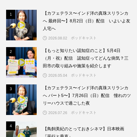
こうべさんだ伝統文化体験フェスタ
【カフェテラス〜インド洋の真珠スリランカ
1
1
へ 最終回〜】8月2日（日）配信 いよいよ友
こうべさんだ伝統文化体験フェスタ2026
人宅へ
こうべさんだ能・狂言・講談子ども教室
ポッドキャスト
2026.08.02
【もっと知りたい認知症のこと】5月4日
2
2
こぐまのいばしょ
こだわり城紀行
（月・祝）配信 認知症ってどんな病気？三
田市の取り組みや施策を紹介します
こども学芸員とつくる『夏のこども美術館』
ポッドキャスト
2026.05.04
こばえちゃ東北
こーろ・るみえーる
【カフェテラス〜インド洋の真珠スリランカ
3
3
へ パート5〜】7月26日（日）配信 憧れのツ
さっちゃん社協だより
すずかけ台
リーハウスで過ごした夜
すずかけ台小学校
すずきまみ
ポッドキャスト
2026.07.26
そんなにみないでくださいな
ちめいど
4
4
【鳥飼美紀のとっておきシネマ】日本映画
『平行と垂直』