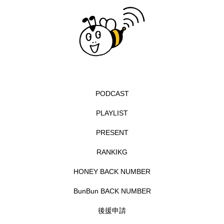
イエス・キリスト
イギリス
イギリス映画
イギリス製作
イタリア
イタリア映画
イベント
イラク
インタビュー
インド映画
イ・レ
ウィキッド
PODCAST
ウィキッド 永遠の約束
PLAYLIST
ウィリアム・シェイクスピア
PRESENT
ウインド・アンサンブル・コスモス
RANKIKG
HONEY BACK NUMBER
ウインド･アンサンブル･コスモス
BunBun BACK NUMBER
エディントンへようこそ
エミリア・ペレス
後援申請
エミリー・ワトソン
エリーザ・シュロット