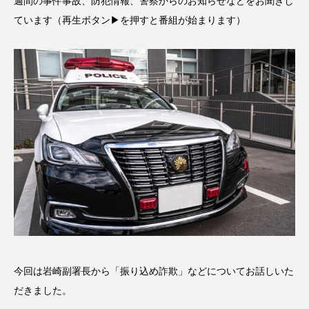
週間の事件事故、防犯情報、警察からのお知らせなどをお聞きし
名
ス リバーサイド4部作を特集し
意識しています 三田グリーン
ました！
ットの山本さん
2024.03.07
2026.07.14
ています（再生ボタン▶を押すと番組が始まります）
TAG LIST
10周年記念
12月号
1975年のケルン・コンサート
1学期
1年生
2024年度
2025年
2025年度
2026
2026年
2026年度
20周年
2学期
3年生
4年生
6年生
6月号
77
今回は岩崎副署長から「振り込め詐欺」などについてお話しいた
だきました。
7月
accototo
BAD GENIUS
BL出版