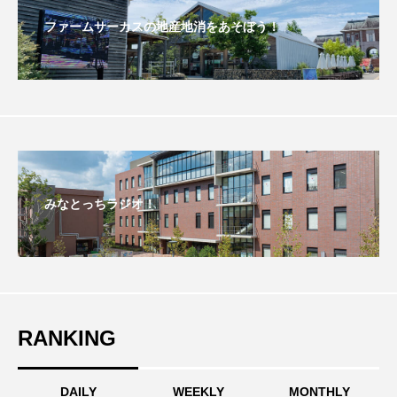
ファームサーカスの地産地消をあそぼう！
おいしいぱんぱんでんしゃ
おいしい絵本
おしえて絵本
おでかけ情報
おばあちゃんと僕の約束
おもいおいも
おーい、応為
お知らせ
かしこいエルゼ
みなとっちラジオ！
かしこいグレーテル
かもめ食堂
がんを知り、がんを考える
きてみで東北
きもちはなにいろ？
くまぐみ
RANKING
くるまのなかには？
けやき台中学校
けやき台小学校
DAILY
WEEKLY
MONTHLY