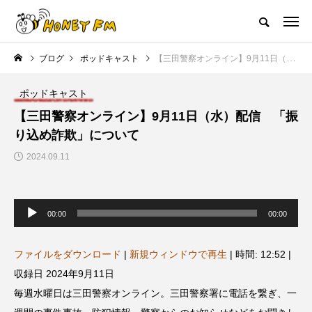
ハニーエフエム｜地域・人にフォーカスし発信するウェブラジオ局
ブログ
ポッドキャスト
【三田警察オンライン】9月11日（水）配信 「振り込め詐欺」について
HOME
ハニーFMの紹介
後援申請
フリーペーパー
プレイ
ポッドキャスト
NEW POST
【三田警察オンライン】9月11日（水）配信 「振
り込め詐欺」について
JAZZ BAR COZY
MY SWEET GARDEN
2024.09.11
音
声
00:00
00:00
プ
レ
ー
ヤ
ファイルをダウンロード
|
新規ウィンドウで再生
|
時間: 12:52
|
ー
収録日 2024年9月11日
美
最終回【JAZZ Bar cozy】3月7
【マイスイートガーデン】7月1
毎週水曜日は三田警察オンライン。三田警察署に電話を繋ぎ、一
日（木）今回はビル・エヴァン
日（火）配信 庭づくりは曲線