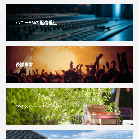
youtube
Yukoの子連れハワイ旅珍道中
⻑尾謙杜
ハニーFMの配信番組
「THE オリバーな犬、（Gosh!!）このヤロウMOVIE」
『今日の空が一番好き、とまだ言えない僕は』
あいはらひろゆき
後援事業
あかしあジュニア合唱団「さくらんぼ」
あかしあ台小学校
あじさいコンサート
マイスイートガーデン
あっぷっぷのぷ～
あなたが眠る間
あの歌を憶えている
あめぽったん
いばら姫
おいしいおのまとぺ