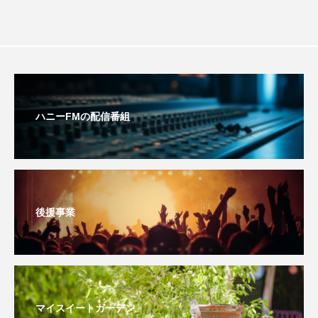
youtube
Yukoの子連れハワイ旅珍道中
⻑尾謙杜
「THE オリバーな犬、（Gosh!!）このヤロウMOVIE」
『今日の空が一番好き、とまだ言えない僕は』
ハニーFMの配信番組
あいはらひろゆき
あかしあジュニア合唱団「さくらんぼ」
後援事業
あかしあ台小学校
あじさいコンサート
あっぷっぷのぷ～
あなたが眠る間
あの歌を憶えている
あめぽったん
マイスイートガーデン
いばら姫
おいしいおのまとぺ