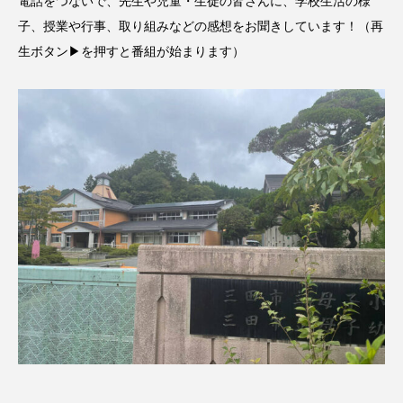
電話をつないで、先生や児童・生徒の皆さんに、学校生活の様
名
ス リバーサイド4部作を特集し
意識しています 三田グリーン
ました！
ットの山本さん
2024.03.07
2026.07.14
子、授業や行事、取り組みなどの感想をお聞きしています！（再
生ボタン▶を押すと番組が始まります）
TAG LIST
10周年記念
12月号
1975年のケルン・コンサート
1学期
1年生
2024年度
2025年
2025年度
2026
2026年
2026年度
20周年
2学期
3年生
4年生
6年生
6月号
77
7月
accototo
BAD GENIUS
BL出版