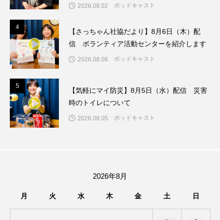
ちめいど雄介のお砂糖ミルクはどうされますか
ポッドキャスト
2026.08.02
4
4
つつじが丘小学校
つながりCafe‐Nanana no Moe
【さっちゃん社協だより】8月6日（木）配
信 ボランティア活動センターを紹介します
つなごーごー
てっぺんの向こうにあなたがいる
ポッドキャスト
2026.08.06
とくとくトーク
とっておきシネマ
5
5
【気軽にマイ防災】8月5日（水）配信 災害
なきごえバス
にげてさがして
時のトイレについて
ポッドキャスト
2026.08.05
はたらくおやさい バナナもいるよ！
ばらぐみ
ぱかっ
ひとつの机、ふたつの制服
ひろかわさえこ
ぴぽん
ふくし情報
2026年8月
ふじ幼稚園
ふたりの魔女
ふつうの子ども
月
火
水
木
金
土
日
ぶらりまち歩き
まこみちの爆笑肉トーク！