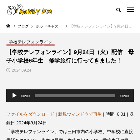
ハニーエフエム｜地域・人にフォーカスし発信するウェブラジオ局
ブログ
ポッドキャスト
【学校テレフォンライン】9月24日（火）配信 母子小学校6年生 修学旅行に行ってきました！
HOME
ハニーFMの紹介
後援申請
フリーペーパー
プレイ
学校テレフォンライン
NEW POST
【学校テレフォンライン】9月24日（火）配信 母
子小学校6年生 修学旅行に行ってきました！
JAZZ BAR COZY
MY SWEET GARDEN
2024.09.24
音
声
00:00
00:00
プ
レ
ー
ヤ
ファイルをダウンロード
|
新規ウィンドウで再生
|
時間: 6:01
|
収
ー
録日 2024年9月24日
美
最終回【JAZZ Bar cozy】3月7
【マイスイートガーデン】7月1
「学校テレフォンライン」では三田市内の小学校、中学校に直接
日（木）今回はビル・エヴァン
日（火）配信 庭づくりは曲線