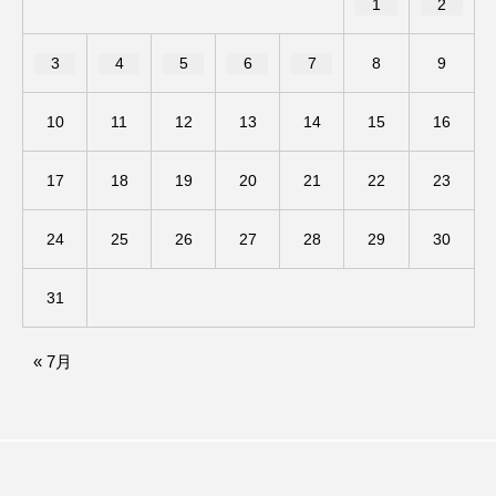
1
2
ままとこひろば
みなとっちラジオ！
3
4
5
6
7
8
9
みるくっくキッズクラブ逆瀬川
みるくっ子通信
10
11
12
13
14
15
16
みるくのえほん
みるく・ひまわり園
17
18
19
20
21
22
23
もたいまさこ
もっと知りたい認知症のこと
24
25
26
27
28
29
30
もんがきとしこの知りたい、聞きたい、伝えたい
31
やよい幼稚園
ゆたかな第三の人生のススメ
« 7月
ゆりのき台中学校
ゆりのき台小学校
わたしらしく心豊かに過ごすためのふくし情報！
わたなべあや
わらべうたベビーマッサージ