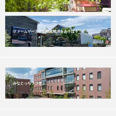
おいしいぱんぱんでんしゃ
おいしい絵本
おしえて絵本
おでかけ情報
ファームサーカスの地産地消をあそぼう！
おばあちゃんと僕の約束
おもいおいも
おーい、応為
お知らせ
かしこいエルゼ
かしこいグレーテル
かもめ食堂
がんを知り、がんを考える
きてみで東北
みなとっちラジオ！
きもちはなにいろ？
くまぐみ
くるまのなかには？
けやき台中学校
けやき台小学校