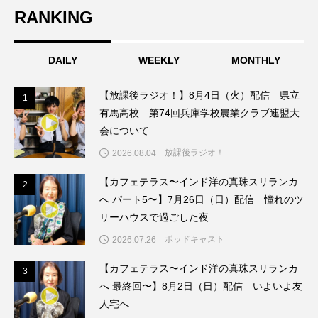
RANKING
こうべさんだ伝統文化体験フェスタ
こうべさんだ伝統文化体験フェスタ2026
DAILY
WEEKLY
MONTHLY
こうべさんだ能・狂言・講談子ども教室
【放課後ラジオ！】8月4日（火）配信 県立
1
1
有馬高校 第74回兵庫学校農業クラブ連盟大
こぐまのいばしょ
こだわり城紀行
会について
放課後ラジオ！
2026.08.04
こども学芸員とつくる『夏のこども美術館』
【カフェテラス〜インド洋の真珠スリランカ
2
2
こばえちゃ東北
こーろ・るみえーる
へ パート5〜】7月26日（日）配信 憧れのツ
リーハウスで過ごした夜
さっちゃん社協だより
すずかけ台
ポッドキャスト
2026.07.26
すずかけ台小学校
すずきまみ
【カフェテラス〜インド洋の真珠スリランカ
3
3
へ 最終回〜】8月2日（日）配信 いよいよ友
そんなにみないでくださいな
ちめいど
人宅へ