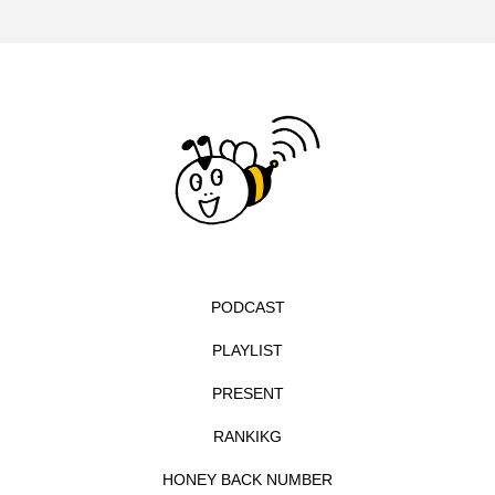
イエス・キリスト
イギリス
イギリス映画
イギリス製作
イタリア
イタリア映画
イベント
イラク
インタビュー
インド映画
イ・レ
ウィキッド
ウィキッド 永遠の約束
ウィリアム・シェイクスピア
PODCAST
ウインド・アンサンブル・コスモス
PLAYLIST
ウインド･アンサンブル･コスモス
PRESENT
RANKIKG
エディントンへようこそ
エミリア・ペレス
HONEY BACK NUMBER
エミリー・ワトソン
エリーザ・シュロット