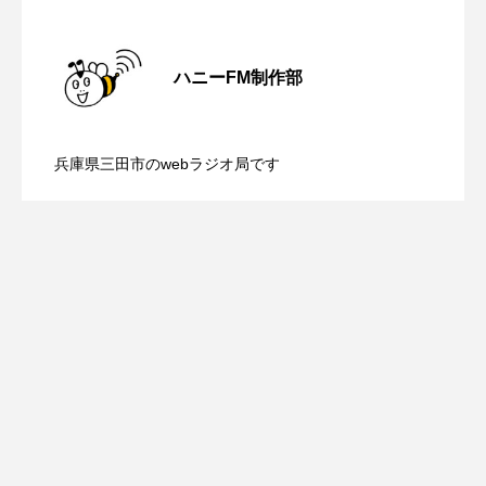
ROKKO森の音ミュージアム
Rooting Aroma
【ミラクルウィッシュの夢を形にミラク
2026.08.07
SAKDAC HARMO
ハニーFM制作部
SANDA ORGANIC VILLAGE MEETINGのつながるラジオ
【さっちゃん社協だより】8月6日（木）
2026.08.06
ルタイムズ】8月7日（金）配信 麹ラン
兵庫県三田市のwebラジオ局です
SDGs・タイプスマート農業推進プロジェクト関西学院
AgriNOVA
【三田警察オンライン】8月5日（水）配
2026.08.05
配信 ボランティア活動センターを紹介
チを楽しみながら学ぶ親子コミュニケー
SIKIガーデン Autumn Season
信 一週間の事件事故と防犯ポイント、
します
ション講座開催！
Singing with a smile
snowwhite
SPOTTED PRODUCTIONS/TWIN
防災に関する基礎知識について
SUNSUNキッズ
The Room Next Door
This is SUEKI
We Live In Time
WICKED