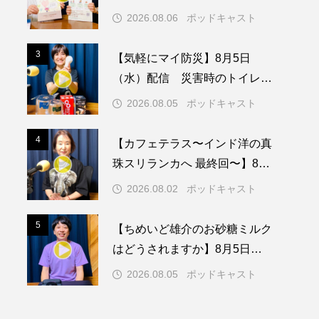
動センターを紹介します
2026.08.06
ポッドキャスト
メリカ映画
アメリカ製作
3
3
【気軽にマイ防災】8月5日
ド
アン・ハサウェイ
（水）配信 災害時のトイレに
ついて
ス製作
イタリア
2026.08.05
ポッドキャスト
ウィキッド
4
4
【カフェテラス〜インド洋の真
珠スリランカへ 最終回〜】8月2
日（日）配信 いよいよ友人宅
2026.08.02
ポッドキャスト
へ
リー・ワトソン
5
5
【ちめいど雄介のお砂糖ミルク
メント
オダギリジョー
はどうされますか】8月5日
（水）配信 島根県の隠岐島で
カフェテラス
2026.08.05
ポッドキャスト
の「とっておきの音楽祭」こぼ
キム・へヨン
れ話、ほか