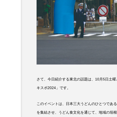
6月号
77
7月
DEPARTURES
FACES P
IT’S OKAY！
J-POP
lets追求the牛肉
LOST L
ROKKO 森の音ミュージアム
SANDA ORGANIC VILLAGE
さて、今日紹介する東北の話題は、10月5日土曜
SIKIガーデン Autumn Season
キスポ2024」です。
SUNSUNキッズ
The Roo
このイベントは、日本三大うどんのひとつである
Yukoの子連れハワイ旅珍道中
を集結させ、うどん食文化を通じて、地域の垣根