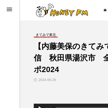
きてみで東北
【内藤美保のきてみで
ープレゼント
JAZZ BAR COZY
信 秋田県湯沢市 
ポ2024

2024.09.28
音