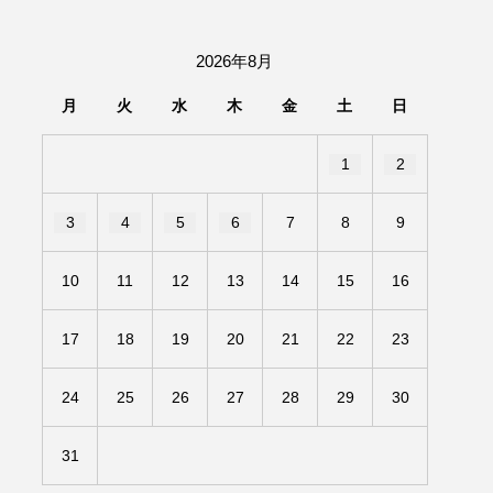
団「さくらんぼ」
2026年8月
あの歌を憶えている
月
火
水
木
金
土
日
いしい絵本
おしえて絵本
1
2
せ
かしこいエルゼ
3
4
5
6
7
8
9
きもちはなにいろ？
10
11
12
13
14
15
16
だ伝統文化体験フェスタ
17
18
19
20
21
22
23
のいばしょ
24
25
26
27
28
29
30
ろ・るみえーる
みないでくださいな
31