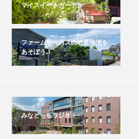
マイスイートガーデン
すみからすみまで】3月16
【放課後ラジオ！】8月
）三田市立 高平小学校
配信 県立有馬高校 第
学校農業クラブ連盟大
.03.16
2026.08.04
ファームサーカスの地産地消を
あそぼう！
みなとっちラジオ！
4年度
2025年
4年生
6年生