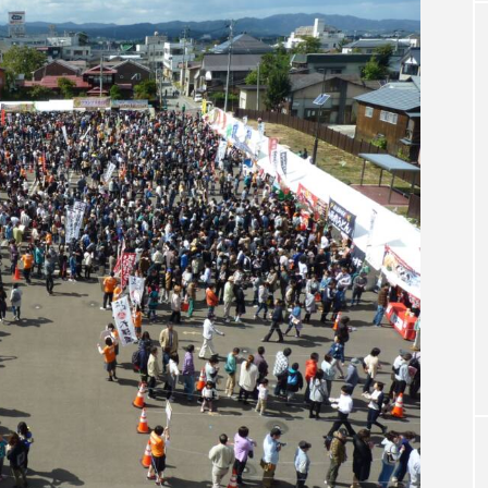
クラファン
クリスマス
クロエ・ジャオ
グリム兄
・ブラナー
ゲスト
コクヨ
コルベスどの
コ
リー
サンキュー、チャック
ザジフィルムズ
シネ
ヒョンソ
シルヴィオ・ソルディーニ
シンシア・エリヴォ
ジェシー・バックリー
ジオジオのかんむり
ジャネル・ツ
ディ・フォスター
ジョージア
スイス
スイス映画
スケルトン！のりもの編
スターキャットアルバトロス・フィ
ペイン映画
スペシャルナビゲーター
セイハ英語学院
タイ映画
ダイヤモンド 私たちの衣装工房
ダニエル