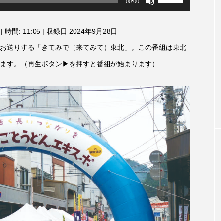
00:00
リ
3月7日
【マイスイートガーデン】7月14
【校区
ュ
ァンス
日（火）配信 庭づくりは曲線を
日（土
ー
|
時間: 11:05
|
収録日 2024年9月28日
しまし
意識しています 三田グリーンネ
ム
2024
調
ットの山本さん
お送りする「きてみで（来てみて）東北」。この番組は東北
2026.07.14
節
に
ます。（再生ボタン▶を押すと番組が始まります）
は
上
下
矢
印
キ
ー
を
使
TAG LIST
っ
て
く
だ
さ
1975年のケルン・コンサート
1学期
1年生
202
い。
026年
2026年度
20周年
2学期
3年生