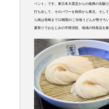
ベント」です。東日本大震災からの復興の先駆け
『今日の空が一番好き、とまだ
打ち出して、そのパワーを秋田から東北、そして
あかしあ台小学校
あじさ
ら南は長崎まで12種類のご当地うどんが勢ぞろ
夏祭りでおなじみの竿燈演技、地域の特産品を集
あめぽったん
いばら姫
おでかけ情報
おばあちゃ
かしこいグレーテル
かも
くまぐみ
くるまのなかに
こうべさんだ伝統文化体験フェスタ
こだわり城紀行
こども学
さっちゃん社協だより
す