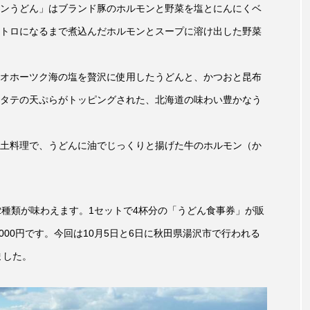
ンうどん」はブランド豚のホルモンと野菜を塩とにんにくベ
トロになるまで煮込んだホルモンとスープに溶け出した野菜
レンティス
アメリカ
アメリカ・イギリス製作
ア
・グランデ
アリス館
アル・パチーノ
アンプラグ
オホーツク海の塩を贅沢に使用したうどんと、かつおと昆布
イエス・キリスト
イギリス
イギリス映画
イギリ
タテの天ぷらがトッピングされた、北海道の味わい豊かなう
イラク
インタビュー
インド映画
イ・レ
土料理で、うどんに油でじっくりと揚げた牛のホルモン（か
ウィリアム・シェイクスピア
ウインド・アンサンブル・コスモス
ス
エディントンへようこそ
エミリア・ペレス
エミ
2種類が味わえます。1セットで4杯分の「うどん食事券」が販
ル・ファニング
エレノアってグレイト。
エンターテイン
000円です。今回は10月5日と6日に秋田県湯沢市で行われる
ました。
ハヌル
オーケストラ
カタール
カナダ映画
国際映画祭
カーテンコールの灯
ガーデニングラジオ