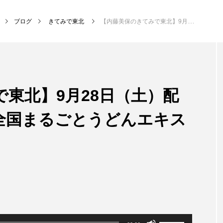
ブログ
きてみで東北
【内藤美保のきてみで東北】9月28日（土）配信 秋田県湯沢市 全国まるごとうどんエキスポ2024
NEW POST
東北】9月28日（土）配
MY SWEET GARDEN
校区
全国まるごとうどんエキス
ボ