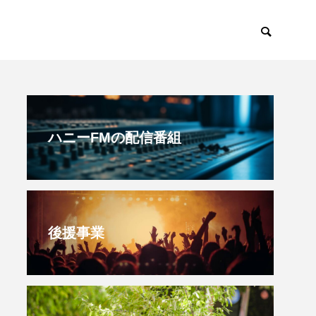
すみからすみまで
放課後ラジオ！
ハニーFMの配信番組
後援事業
