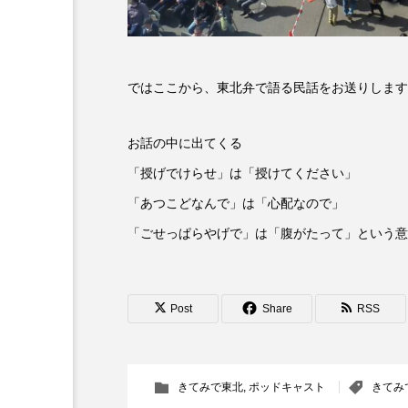
ダミアーノ・ミキエレット
ツォウ・シーチン
ツーリ
ではここから、東北弁で語る民話をお送りします
トリデミー賞
トルコ
お話の中に出てくる
ナースコール
ニーナ・イ
「授げでけらせ」は「授けてください」
バニーン・アハマド・ナーイフ
「あつこどなんで」は「心配なので」
ピチカート・ママ
ファー
「ごせっぱらやげで」は「腹がたって」という意
フラワータウン
フラワー
Post
Share
RSS
フリーペーパー
フレーベ
ブリジット・ジョーンズの日記
きてみで東北
,
ポッドキャスト
きてみ
プライベート・ケース
プ