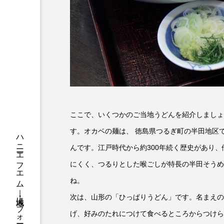
ちめいど
ちめいど雄介の
つなごーごー
てっぺんの
にげてさがして
はたらく
ひろかわさえこ
ぴぽん
ぶらりまち歩き
まこみち
ここで、いくつかのご当地うどんを紹介しましょ
みるくっくキッズクラブ逆瀬川
す。オカベの麺は、 徳島県つるぎ町の半田地区
んです。江戸時代から約300年続く歴史があり
もっと知りたい認知症のこと
にくく、つるりとした喉ごしが特長の半田そうめ
ゆたかな第三の人生のススメ
ね。
次は、山形の「ひっぱりうどん」です。名まえの
わたしらしく心豊かに過ごすた
げ、好みのたれにつけて食べるところからつけら
アカデミックコモンズ
ア