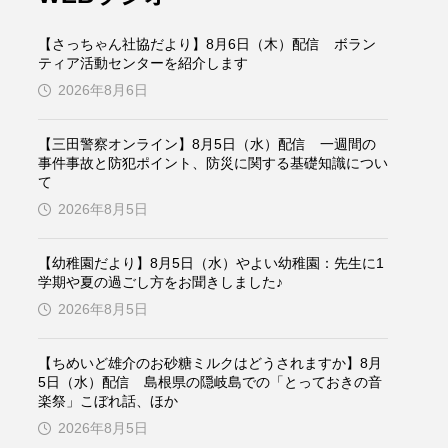
ケンズ
チン・ソヨン
【さっちゃん社協だより】8月6日（木）配信 ボラン
トム・ヒドルストン
ティア活動センターを紹介します
2026年8月6日
ドマーニ！ 愛のことづて
【三田警察オンライン】8月5日（水）配信 一週間の
バッド・ジーニアス
事件事故と防犯ポイント、防災に関する基礎知識につい
て
役
ヒョン・ウソク
2026年8月5日
ザン・オズペテク
【幼稚園だより】8月5日（水）やよい幼稚園：先生に1
学期や夏の過ごし方をお聞きしました♪
フランス
フランス映画
2026年8月5日
【ちめいど雄介のお砂糖ミルクはどうされますか】8月
5日（水）配信 島根県の隠岐島での「とっておきの音
ブレーメンの音楽隊
楽祭」こぼれ話、ほか
2026年8月5日
ペット写真大募集！