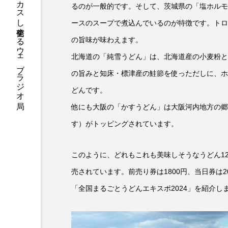
ハニーエフエム｜地域・人にフォーカスし発信するウェブラジオ局
るのが一般的です。そして、茨城県の「塩ホルモ
ースのスープで煮込んでいるのが特徴です。トロ
アニメーション映画
アプ
の旨味が味わえます。
アリのおでかけ
アリアナ
北海道の「純雪うどん」は、北海道産の小麦粉と
アーカイブ
アート
の旨みと知床・標津産の鮭節を使っただしに、ホ
どんです。
イタリア映画
イベント
他にも大阪の「かすうどん」は大阪河内地方の郷
ウィキッド 永遠の約束
す）がトッピングされています。
ウインド･アンサンブル･コスモ
このように、どれもこれも美味しそうなうどん1
エリーザ・シュロット
エ
売されています。前売り券は1800円、当日券は2
「全国まるごとうどんエキスポ2024」を紹介し
オダギリ・ジョー
オム・
カラーモンスター
カンヌ