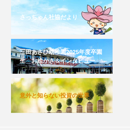
CROSSING 心の交差点
さっちゃん社協だより
HONEY
HONEY FM
et's 追求 The 牛肉
三田あさひ幼稚園2025年度卒園
生 お絵かき＆インタビュー
 HARMO
クト関西学院AgriNOVA
意外と知らない投資の世界
TIONS/TWIN
KED
youtube
IE」