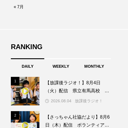
afe‐Nanana no Moe
« 7月
なきごえバス
つの机、ふたつの制服
の子ども
RANKING
DAILY
WEEKLY
MONTHLY
園
もたいまさこ
1
1
【放課後ラジオ！】8月4日
稚園
（火）配信 県立有馬高校 第
74回兵庫学校農業クラブ連盟大
2026.08.04
放課後ラジオ！
会について
ージ
2
2
【さっちゃん社協だより】8月6
日（木）配信 ボランティア活
ッキング