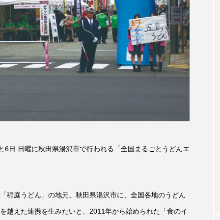
accototo
BAD GENIUS
BL出版
CONCLAVE
LACES
globe
HAMNET
HERE 時を越えて
JAZZ
KADOKAWA
KDDI
LATE SHIFT
L
AND
MOCOコレクション オムニバス
Playground/校庭
ROKKO森の音ミュージアム
Rooting Aroma
SAKDAC
 MEETINGのつながるラジオ
SDGs・タイプスマート農業推進プロジェ
と6日 日曜に秋田県湯沢市で行われる「全国まるごとうどんエ
Singing with a smile
snowwhite
SPOTTED PRODUC
m Next Door
This is SUEKI
We Live In Time
WIC
「稲庭うどん」の地元、秋田県湯沢市に、全国各地のうどん
⻑尾謙杜
「THE オリバーな犬、（Gosh!!）このヤロウMOV
を越えた連携を生みたいと、2011年から始められた「食のイ