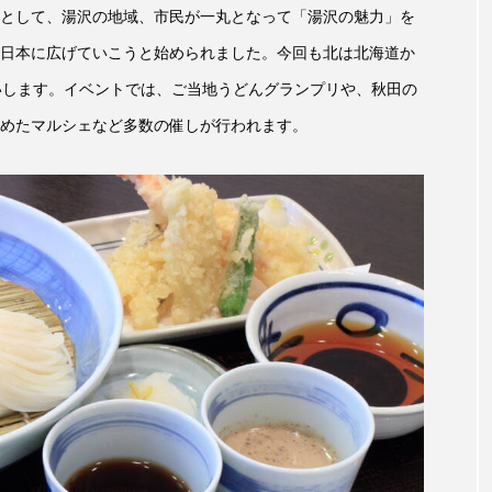
として、湯沢の地域、市民が一丸となって「湯沢の魅力」を
言えない僕は』
あいはらひろゆき
あかしあジュニア合唱
日本に広げていこうと始められました。今回も北は北海道か
いコンサート
あっぷっぷのぷ～
あなたが眠る間
いします。イベントでは、ご当地うどんグランプリや、秋田の
めたマルシェなど多数の催しが行われます。
おいしいおのまとぺ
おいしいぱんぱんでんしゃ
お
んと僕の約束
おもいおいも
おーい、応為
お知ら
め食堂
がんを知り、がんを考える
きてみで東北
は？
けやき台中学校
けやき台小学校
こうべさん
2026
こうべさんだ能・狂言・講談子ども教室
こぐま
芸員とつくる『夏のこども美術館』
こばえちゃ東北
こー
ずかけ台
すずかけ台小学校
すずきまみ
そんなに