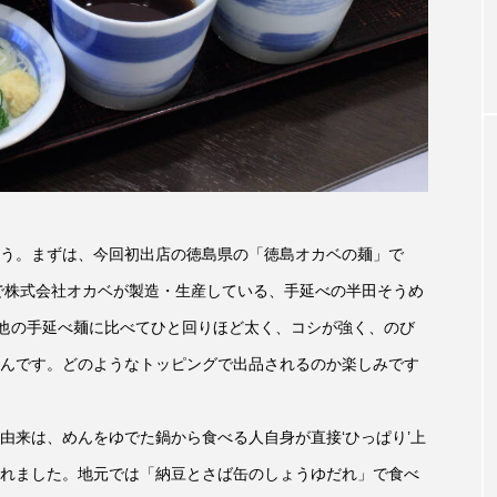
お砂糖ミルクはどうされますか
つつじが丘小学校
つながりC
向こうにあなたがいる
とくとくトーク
とっておきシネマ
おやさい バナナもいるよ！
ばらぐみ
ぱかっ
ひと
ふくし情報
ふじ幼稚園
ふたりの魔女
ふつう
の爆笑肉トーク！
ままとこひろば
みなとっちラジオ！
う。まずは、今回初出店の徳島県の「徳島オカベの麺」で
みるくっ子通信
みるくのえほん
みるく・ひまわり
で株式会社オカベが製造・生産している、手延べの半田そうめ
、他の手延べ麺に比べてひと回りほど太く、コシが強く、のび
もんがきとしこの知りたい、聞きたい、伝えたい
やよい幼
んです。どのようなトッピングで出品されるのか楽しみです
ゆりのき台中学校
ゆりのき台小学校
由来は、めんをゆでた鍋から食べる人自身が直接‘ひっぱり’上
めのふくし情報！
わたなべあや
わらべうたベビーマッサ
れました。地元では「納豆とさば缶のしょうゆだれ」で食べ
クトスクエア
アナ・レナス
アニバーサリースクラップブ