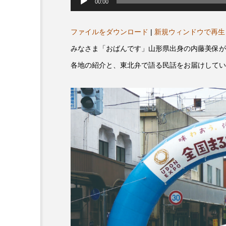
声
00:00
プレゼント】兵庫陶芸美
最終回【JAZZ Bar cozy】
プ
レ
展「こども学芸員とつく
（木）今回はビル・エヴ
ー
ヤ
ファイルをダウンロード
|
新規ウィンドウで再生
ども美術館』」 5名様
リバーサイド4部作を特集
ー
プレゼント！
た！
みなさま「おばんです」山形県出身の内藤美保が
9
2024.03.07
各地の紹介と、東北弁で語る民話をお届けしてい
10周年記念
12月号
2025年度
2026
2