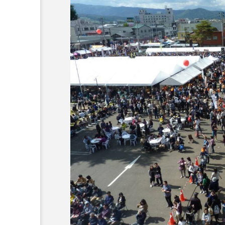
キング・オブ・キングス
グリム童話の部屋
ケネス
サニーサイドブックス
サ
シム・ウンギョン
シム・
ジェシカ・チャステイン
ジューン・スキップ
ジョ
スカーレット・ヨハンソン
スティーブン・キング
ス
ソミーラ・リア・フッディン