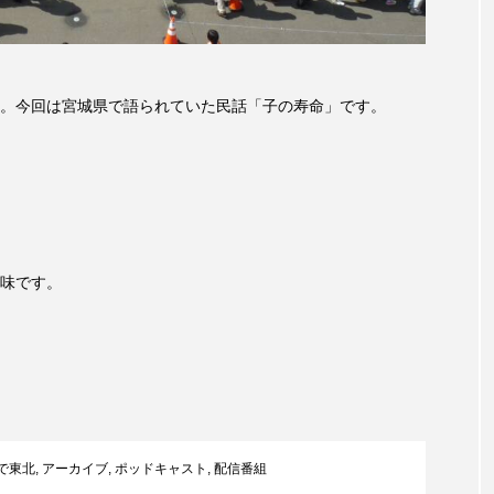
チャイルド・フィルム
チャップリン
チャールズ・ディ
ストファミリー
デュオ 1/2のピアニスト
デンマーク
。今回は宮城県で語られていた民話「子の寿命」です。
ドイツ
ドキュメンタリー
ドナルド・トランプ
エ
ノルウェー映画
ハサン・ハーディ
ハムネット
バンドー神戸青少年科学館
パルコ
ヒトラーの毒見
ムサーカスの地産地消をあそぼう！
フィンランド
フェル
味です。
タウン市民センター
フラワータウン市民センターホール
ル館
ブノワ・ドゥローム
ブライアン・エプスタイン
ブリッタ・テッケントラップ
ブレーメンの町楽隊
で東北
,
アーカイブ
,
ポッドキャスト
,
配信番組
レイリスト
プレゼント
ベルギー
ベルギー映画