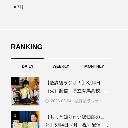
afe‐Nanana no Moe
« 7月
なきごえバス
ふたりの魔女
RANKING
みなとっちラジオ！
DAILY
WEEKLY
MONTHLY
園
もたいまさこ
1
1
【放課後ラジオ！】8月4日
稚園
（火）配信 県立有馬高校 第
74回兵庫学校農業クラブ連盟大
2026.08.04
放課後ラジオ！
会について
ージ
2
2
【もっと知りたい認知症のこ
と】5月4日（月・祝）配信 認
ッキング