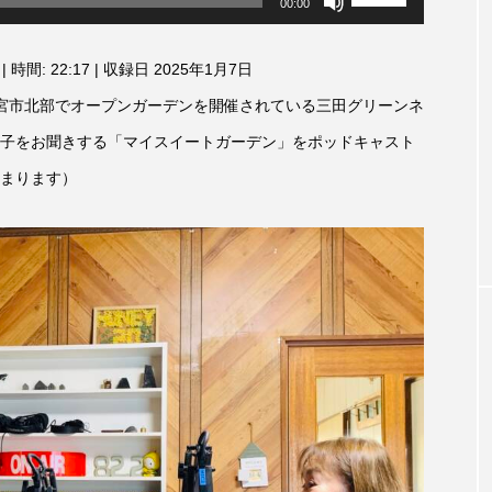
00:00
リ
3月7日
【マイスイートガーデン】7月14
【校区
ュ
ァンス
日（火）配信 庭づくりは曲線を
日（土
ー
|
時間: 22:17
|
収録日 2025年1月7日
しまし
意識しています 三田グリーンネ
ム
2024
調
ットの山本さん
宮市北部でオープンガーデンを開催されている三田グリーンネ
2026.07.14
節
に
子をお聞きする「マイスイートガーデン」をポッドキャスト
は
上
まります）
下
矢
印
キ
ー
を
使
TAG LIST
っ
て
く
だ
さ
1975年のケルン・コンサート
1学期
1年生
202
い。
026年
2026年度
20周年
2学期
3年生