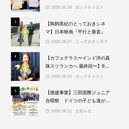
知症ってどんな病気？三田市の
2026.05.04
ポッドキャスト
取り組みや施策を紹介します
メリカ映画
アメリカ製作
3
3
【鳥飼美紀のとっておきシネ
ド
アン・ハサウェイ
マ】日本映画『平行と垂直』
ス製作
イタリア
2026.08.07
とっておきシネマ
ウィキッド
4
4
【カフェテラス〜インド洋の真
珠スリランカへ 最終回〜】8月2
日（日）配信 いよいよ友人宅
2026.08.02
ポッドキャスト
へ
リー・ワトソン
5
5
【後援事業】三田国際ジュニア
メント
オダギリジョー
合唱祭 ドイツの子ども達が三
田にやってくる♪
カフェテラス
2026.06.12
お知らせ
キム・へヨン