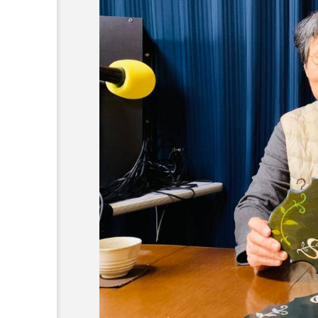
『今日の空が一番好き、とまだ
あかしあ台小学校
あじさ
あめぽったん
いばら姫
おでかけ情報
おばあちゃ
かしこいグレーテル
かも
くまぐみ
くるまのなかに
こうべさんだ伝統文化体験フェスタ
こだわり城紀行
こども学
さっちゃん社協だより
す