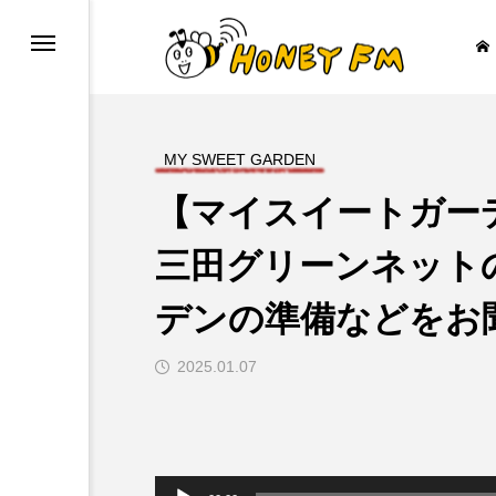
MY SWEET GARDEN
【マイスイートガー
ープレゼント
JAZZ BAR COZY
三田グリーンネット
デンの準備などをお

2025.01.07
音