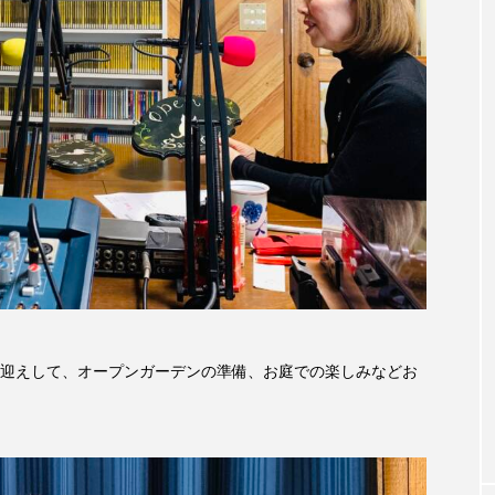
accototo
BAD GENIUS
BL出版
CONCLAVE
LACES
globe
HAMNET
HERE 時を越えて
JAZZ
KADOKAWA
KDDI
LATE SHIFT
L
AND
MOCOコレクション オムニバス
Playground/校庭
ROKKO森の音ミュージアム
Rooting Aroma
SAKDAC
 MEETINGのつながるラジオ
SDGs・タイプスマート農業推進プロジェ
Singing with a smile
snowwhite
SPOTTED PRODUC
迎えして、オープンガーデンの準備、お庭での楽しみなどお
m Next Door
This is SUEKI
We Live In Time
WIC
⻑尾謙杜
「THE オリバーな犬、（Gosh!!）このヤロウMOV