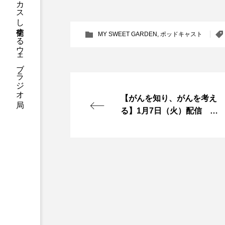
ハニーエフエム｜地域・人にフォーカスし発信するウェブラジオ局
アニメーション映画
アプ
MY SWEET GARDEN
,
ポッドキャスト
アリのおでかけ
アリアナ
アーカイブ
アート
イタリア映画
イベント
【がんを知り、がんを考え
る】1月7日（火）配信 楊
ウィキッド 永遠の約束
先生に自然治癒力を高める
呼吸法についてお聞きしま
ウインド･アンサンブル･コスモ
した
エリーザ・シュロット
エ
オダギリ・ジョー
オム・
カラーモンスター
カンヌ