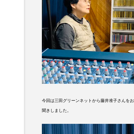
6月号
77
7月
DEPARTURES
FACES P
IT’S OKAY！
J-POP
lets追求the牛肉
LOST L
ROKKO 森の音ミュージアム
SANDA ORGANIC VILLAGE
SIKIガーデン Autumn Season
今回は三田グリーンネットから藤井准子さんをお
聞きしました。
SUNSUNキッズ
The Roo
Yukoの子連れハワイ旅珍道中