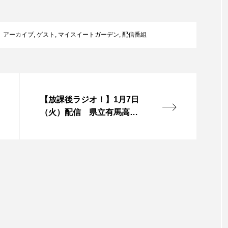
レンティス
アメリカ
アメリカ・イギリス製作
ア
アーカイブ
,
ゲスト
,
マイスイートガーデン
,
配信番組
・グランデ
アリス館
アル・パチーノ
アンプラグ
イエス・キリスト
イギリス
イギリス映画
イギリ
イラク
インタビュー
インド映画
イ・レ
【放課後ラジオ！】1月7日
（火）配信 県立有馬高
ウィリアム・シェイクスピア
ウインド・アンサンブル・コスモス
校 令和6年度学習活動発表
会についてお聞きしました
ス
エディントンへようこそ
エミリア・ペレス
エミ
ル・ファニング
エレノアってグレイト。
エンターテイン
ハヌル
オーケストラ
カタール
カナダ映画
国際映画祭
カーテンコールの灯
ガーデニングラジオ