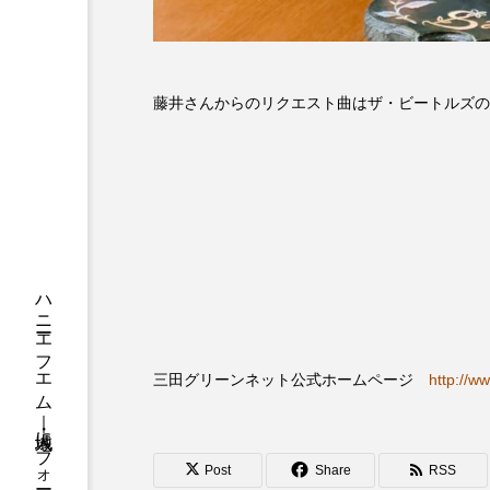
ちめいど
ちめいど雄介の
つなごーごー
てっぺんの
藤井さんからのリクエスト曲はザ・ビートルズの
にげてさがして
のん
ひとつの机、ふたつの制服
ふつうの子ども
ぶらりま
みるくっくキッズクラブ逆瀬川
もっと知りたい認知症のこと
三田グリーンネット公式ホームページ
http://w
ゆたかな第三の人生のススメ
わたしらしく心豊かに過ごすた
Post
Share
RSS
アカデミックコモンズ
ア