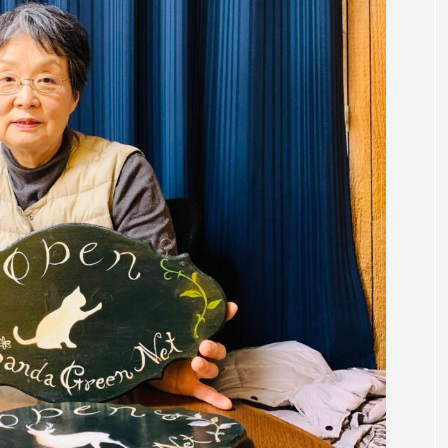
言えない僕は』
あいはらひろゆき
あかしあジュニア合唱
いコンサート
あっぷっぷのぷ～
あなたが眠る間
おいしいおのまとぺ
おいしいぱんぱんでんしゃ
お
んと僕の約束
おもいおいも
おーい、応為
お知ら
め食堂
がんを知り、がんを考える
きてみで東北
は？
けやき台中学校
けやき台小学校
こうべさん
2026
こうべさんだ能・狂言・講談子ども教室
こぐま
芸員とつくる『夏のこども美術館』
こばえちゃ東北
こー
ずかけ台
すずかけ台小学校
すずきまみ
そんなに