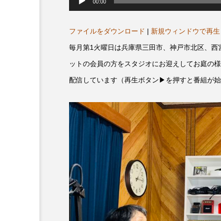
声
00:00
プレゼント】兵庫陶芸美
最終回【JAZZ Bar cozy】
プ
レ
展「こども学芸員とつく
（木）今回はビル・エヴ
ー
ヤ
ファイルをダウンロード
|
新規ウィンドウで再生
ども美術館』」 5名様
リバーサイド4部作を特集
ー
プレゼント！
た！
毎月第1火曜日は兵庫県三田市、神戸市北区、西
9
2024.03.07
ットの会員の方をスタジオにお迎えしてお庭の様
配信しています（再生ボタン▶を押すと番組が始
10周年記念
12月号
2025年度
2026
2