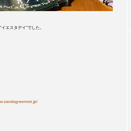
お砂糖ミルクはどうされますか
つつじが丘小学校
つながりC
向こうにあなたがいる
とくとくトーク
とっておきシネマ
“イエスタデイ”でした。
はたらくおやさい バナナもいるよ！
ばらぐみ
ぱかっ
ひろかわさえこ
ぴぽん
ふくし情報
ふじ幼稚園
ち歩き
まこみちの爆笑肉トーク！
ままとこひろば
みるくっ子通信
みるくのえほん
みるく・ひまわり
もんがきとしこの知りたい、聞きたい、伝えたい
やよい幼
ww.sandagreennet.jp/
ゆりのき台中学校
ゆりのき台小学校
めのふくし情報！
わたなべあや
わらべうたベビーマッサ
クトスクエア
アナ・レナス
アニバーサリースクラップブ