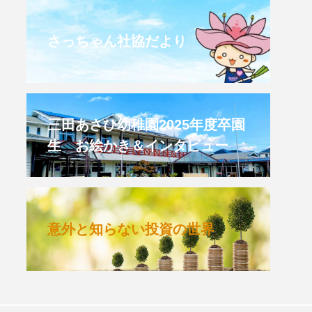
CROSSING 心の交差点
さっちゃん社協だより
HONEY
HONEY FM
et's 追求 The 牛肉
三田あさひ幼稚園2025年度卒園
生 お絵かき＆インタビュー
 HARMO
クト関西学院AgriNOVA
意外と知らない投資の世界
TIONS/TWIN
KED
youtube
IE」