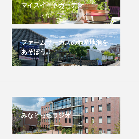
マイスイートガーデン
すみからすみまで】3月16
【放課後ラジオ！】8月
）三田市立 高平小学校
配信 県立有馬高校 第
学校農業クラブ連盟大
.03.16
2026.08.04
ファームサーカスの地産地消を
あそぼう！
みなとっちラジオ！
4年度
2025年
4年生
6年生