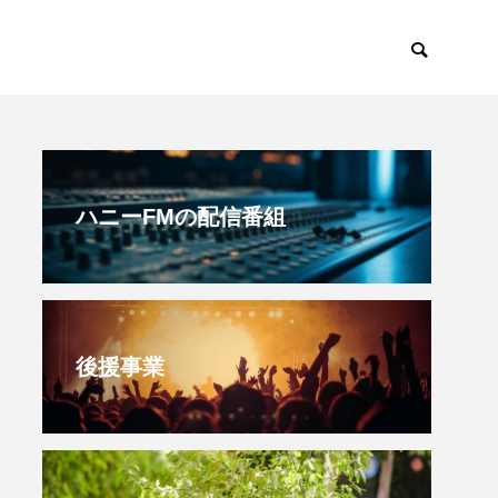
すみからすみまで
放課後ラジオ！
ハニーFMの配信番組
後援事業
