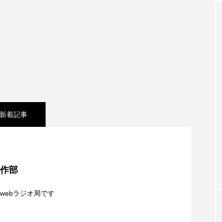
クラファン
クリスマス
クロエ・ジャオ
グリム兄
・ブラナー
ゲスト
コクヨ
コルベスどの
コ
リー
サンキュー、チャック
ザジフィルムズ
シネ
ヒョンソ
シルヴィオ・ソルディーニ
シンシア・エリヴォ
ジェシー・バックリー
ジオジオのかんむり
ジャネル・ツ
新着記事
ディ・フォスター
ジョージア
スイス
スイス映画
東北】8月8日（土）配信 宮城県松島町「松島」
スケルトン！のりもの編
スターキャットアルバトロス・フィ
制作部
シネマ】日本映画『平行と垂直』
ペイン映画
スペシャルナビゲーター
セイハ英語学院
webラジオ局です
タイ映画
ダイヤモンド 私たちの衣装工房
ダニエル
夢を形にミラクルタイムズ】8月7日（金）配信 麹ラ