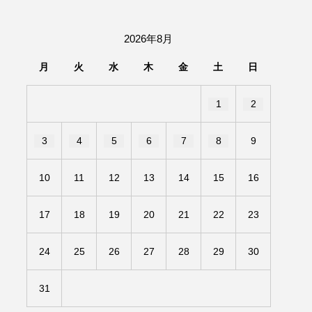
団「さくらんぼ」
2026年8月
あの歌を憶えている
月
火
水
木
金
土
日
いしい絵本
おしえて絵本
1
2
せ
かしこいエルゼ
3
4
5
6
7
8
9
きもちはなにいろ？
10
11
12
13
14
15
16
だ伝統文化体験フェスタ
17
18
19
20
21
22
23
のいばしょ
24
25
26
27
28
29
30
ろ・るみえーる
みないでくださいな
31