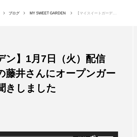
ブログ
MY SWEET GARDEN
【マイスイートガーデン】1月7日（火）配信 三田グリーンネットの藤井さんにオープンガーデンの準備などをお聞きしました
NEW POST
デン】1月7日（火）配信
MY SWEET GARDEN
校区
の藤井さんにオープンガー
聞きしました
ボ