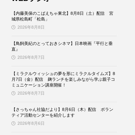
ケンズ
チン・ソヨン
【内藤美保のこばえちゃ東北】8月8日（土）配信 宮
トム・ヒドルストン
城県松島町「松島」
2026年8月8日
ドマーニ！ 愛のことづて
【鳥飼美紀のとっておきシネマ】日本映画『平行と垂
バッド・ジーニアス
直』
2026年8月7日
役
ヒョン・ウソク
【ミラクルウィッシュの夢を形にミラクルタイムズ】8
ザン・オズペテク
月7日（金）配信 麹ランチを楽しみながら学ぶ親子コ
ミュニケーション講座開催！
フランス
フランス映画
2026年8月7日
【さっちゃん社協だより】8月6日（木）配信 ボラン
ティア活動センターを紹介します
ブレーメンの音楽隊
2026年8月6日
ペット写真大募集！