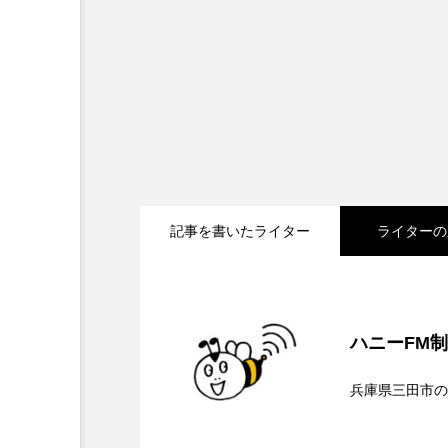
キング・オブ・キングス
グリム童話の部屋
ケネス
サニーサイドブックス
サ
シム・ウンギョン
シム・
ジェシカ・チャステイン
記事を書いたライター
ライターの
ジューン・スキップ
ジョ
2026.08.08
【内藤美保のこばえちゃ
スカーレット・ヨハンソン
ハニーFM
2026.08.07
【鳥飼美紀のとっておき
スティーブン・キング
ス
兵庫県三田市の
ソミーラ・リア・フッディン
2026.08.07
【ミラクルウィッシュの