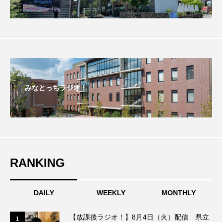
ちめいど雄介のお砂糖ミルクはどうされますか
つつじが丘小学校
つながりCafe‐Nanana no Moe
つなごーごー
てっぺんの向こうにあなたがいる
とくとくトーク
とっておきシネマ
みなとっちラジオ！
なきごえバス
にげてさがして
のん
はたらくおやさい バナナもいるよ！
ばらぐみ
ぱかっ
ひとつの机、ふたつの制服
RANKING
ひろかわさえこ
ぴぽん
ふくし情報
DAILY
WEEKLY
MONTHLY
ふじ幼稚園
ふたりの魔女
ふつうの子ども
【放課後ラジオ！】8月4日（火）配信 県立
ぶらりまち歩き
まこみちの爆笑肉トーク！
1
1