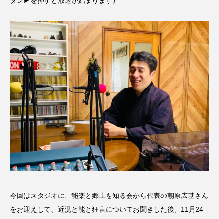
タン▶を押すと放送が始まります）
名
ス リバーサイド4部作を特集し
意識しています 三田グリーン
ました！
ットの山本さん
2024.03.07
2026.07.14
TAG LIST
10周年記念
12月号
1975年のケルン・コンサート
1学期
1年生
2024年度
2025年
2025年度
2026
2026年
2026年度
20周年
2学期
3年生
4年生
6年生
6月号
77
今回はスタジオに、能楽と郷土を知る会から代表の朝原広基さん
7月
accototo
BAD GENIUS
BL出版
をお迎えして、近況と能と狂言についてお聞きした後、11月24