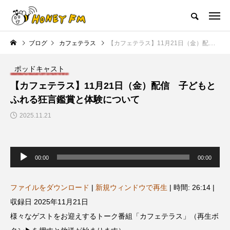
ハニーエフエム｜地域・人にフォーカスし発信するウェブラジオ局
ブログ
カフェテラス
【カフェテラス】11月21日（金）配信 子どもとふれる狂言鑑賞と体験について
HOME
ハニーFMの紹介
後援申請
フリーペーパー
プレイ
ポッドキャスト
NEW POST
【カフェテラス】11月21日（金）配信 子どもと
ふれる狂言鑑賞と体験について
JAZZ BAR COZY
MY SWEET GARDEN
2025.11.21
音
声
00:00
00:00
プ
レ
ー
ヤ
ファイルをダウンロード
|
新規ウィンドウで再生
|
時間: 26:14
|
ー
収録日 2025年11月21日
美
最終回【JAZZ Bar cozy】3月7
【マイスイートガーデン】7月1
様々なゲストをお迎えするトーク番組「カフェテラス」（再生ボ
日（木）今回はビル・エヴァン
日（火）配信 庭づくりは曲線