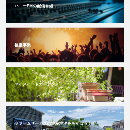
ハニーFMの配信番組
こうべさんだ伝統文化体験フェスタ
こうべさんだ伝統文化体験フェスタ2026
こうべさんだ能・狂言・講談子ども教室
後援事業
こぐまのいばしょ
こだわり城紀行
こども学芸員とつくる『夏のこども美術館』
こばえちゃ東北
こーろ・るみえーる
マイスイートガーデン
さっちゃん社協だより
すずかけ台
すずかけ台小学校
すずきまみ
そんなにみないでくださいな
ちめいど
ファームサーカスの地産地消をあそぼう！