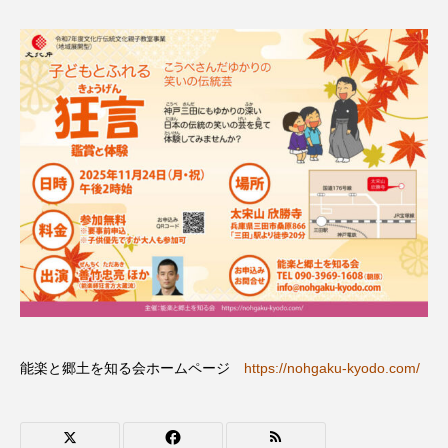
ROKKO森の音ミュージアム
Rooting Aroma
SAKDAC HARMO
SANDA ORGANIC VILLAGE MEETINGのつながるラジオ
SDGs・タイプスマート農業推進プロジェクト関西学院
AgriNOVA
SIKIガーデン Autumn Season
Singing with a smile
snowwhite
SPOTTED PRODUCTIONS/TWIN
SUNSUNキッズ
The Room Next Door
能楽と郷土を知る会ホームページ
https://nohgaku-kyodo.com/
This is SUEKI
We Live In Time
WICKED