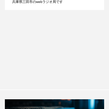
兵庫県三田市のwebラジオ局です
【ミラクルウィッシュの夢を形にミラク
2026.08.07
画『平行と垂直』
おいしいぱんぱんでんしゃ
おいしい絵本
おしえて絵本
おでかけ情報
ルタイムズ】8月7日（金）配信 麹ラン
おばあちゃんと僕の約束
おもいおいも
チを楽しみながら学ぶ親子コミュニケー
おーい、応為
お知らせ
かしこいエルゼ
かしこいグレーテル
かもめ食堂
ション講座開催！
がんを知り、がんを考える
きてみで東北
きもちはなにいろ？
くまぐみ
くるまのなかには？
けやき台中学校
けやき台小学校