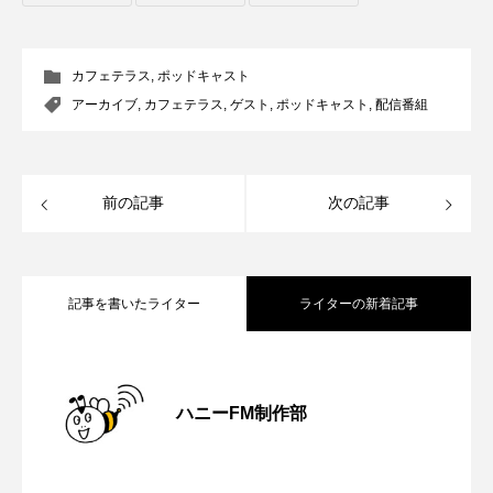
youtube
Yukoの子連れハワイ旅珍道中
⻑尾謙杜
カフェテラス
,
ポッドキャスト
アーカイブ
,
カフェテラス
,
ゲスト
,
ポッドキャスト
,
配信番組
「THE オリバーな犬、（Gosh!!）このヤロウMOVIE」
『今日の空が一番好き、とまだ言えない僕は』
前の記事
次の記事
あいはらひろゆき
あかしあジュニア合唱団「さくらんぼ」
記事を書いたライター
ライターの新着記事
あかしあ台小学校
あじさいコンサート
【内藤美保のこばえちゃ東北】8月8日
2026.08.08
あっぷっぷのぷ～
あなたが眠る間
ハニーFM制作部
あの歌を憶えている
あめぽったん
【鳥飼美紀のとっておきシネマ】日本映
2026.08.07
（土）配信 宮城県松島町「松島」
いばら姫
おいしいおのまとぺ