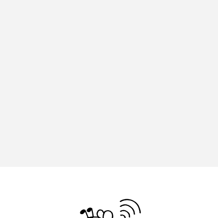
エル・ファニング
エレノアってグレイト。
エンターテインメント
オダギリジョー
オダギリ・ジョー
オム・ハヌル
オーケストラ
カタール
カナダ映画
カフェテラス
カラーモンスター
カンヌ国際映画祭
カーテンコールの灯
ガーデニングラジオ
キム・へヨン
キング・オブ・キングス
クラファン
クリスマス
クロエ・ジャオ
グリム兄弟