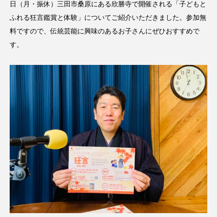
日（月・振休）三田市桑原にある欣勝寺で開催される「子どもと
CONCLAVE
CROSSING 心の交差点
ふれる狂言鑑賞と体験」についてご紹介いただきました。参加無
料ですので、伝統芸能に興味のあるお子さんにぜひおすすめで
DEPARTURES
FACES PLACES
globe
す。
HAMNET
HERE 時を越えて
HONEY
HONEY FM
IT’S OKAY！
J-POP
JAZZ
KADOKAWA
KDDI
LATE SHIFT
Let's 追求 The 牛肉
lets追求the牛肉
LOST LAND
MOCOコレクション オムニバス
Playground/校庭
ROKKO 森の音ミュージアム