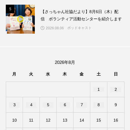
アカデミックコモンズ
アクトスクエア
5
5
【さっちゃん社協だより】8月6日（木）配
信 ボランティア活動センターを紹介します
アナ・レナス
ポッドキャスト
2026.08.06
アニバーサリースクラップブッキング
アニメーション映画
アプレンティス
2026年8月
アメリカ
アメリカ・イギリス製作
月
火
水
木
金
土
日
アメリカ映画
アメリカ製作
1
2
アリのおでかけ
アリアナ・グランデ
3
4
5
6
7
8
9
アリス館
アル・パチーノ
アンプラグド
アン・ハサウェイ
アーカイブ
アート
10
11
12
13
14
15
16