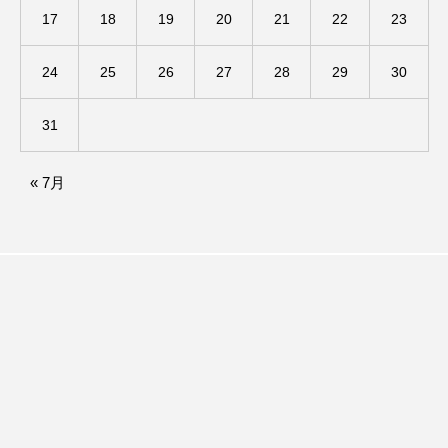
イエス・キリスト
イギリス
イギリス映画
17
18
19
20
21
22
23
イギリス製作
イタリア
イタリア映画
24
25
26
27
28
29
30
イベント
イラク
インタビュー
31
インド映画
イ・レ
ウィキッド
« 7月
ウィキッド 永遠の約束
ウィリアム・シェイクスピア
ウインド・アンサンブル・コスモス
ウインド･アンサンブル･コスモス
エディントンへようこそ
エミリア・ペレス
エミリー・ワトソン
エリーザ・シュロット