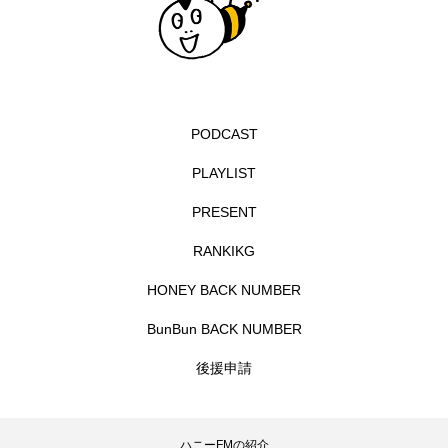
グリム童話
グリム童話の部屋
ケネス・ブラナー
ゲスト
コクヨ
コルベスどの
コンサート
コーラス
PODCAST
サニーサイドブックス
サリー
PLAYLIST
PRESENT
サンキュー、チャック
ザジフィルムズ
RANKIKG
シネマエッセイ
シム・ウンギョン
HONEY BACK NUMBER
シム・ヒョンソ
シルヴィオ・ソルディーニ
BunBun BACK NUMBER
シンシア・エリヴォ
ジェシカ・チャステイン
後援申請
ジェシー・バックリー
ジオジオのかんむり
ハニーFMの紹介