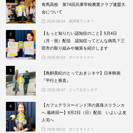
有馬高校 第74回兵庫学校農業クラブ連盟大
会について
ままとこひろば
みなとっちラジオ！
放課後ラジオ！
2026.08.04
みるくっくキッズクラブ逆瀬川
みるくっ子通信
【もっと知りたい認知症のこと】5月4日
2
2
（月・祝）配信 認知症ってどんな病気？三
みるくのえほん
みるく・ひまわり園
田市の取り組みや施策を紹介します
もたいまさこ
もっと知りたい認知症のこと
ポッドキャスト
2026.05.04
もんがきとしこの知りたい、聞きたい、伝えたい
3
3
【鳥飼美紀のとっておきシネマ】日本映画
『平行と垂直』
やよい幼稚園
ゆたかな第三の人生のススメ
とっておきシネマ
2026.08.07
ゆりのき台中学校
ゆりのき台小学校
【カフェテラス〜インド洋の真珠スリランカ
4
4
わたしらしく心豊かに過ごすためのふくし情報！
へ 最終回〜】8月2日（日）配信 いよいよ友
人宅へ
わたなべあや
わらべうたベビーマッサージ
ポッドキャスト
2026.08.02