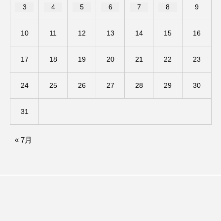
3
4
5
6
7
8
9
アカデミックコモンズ
アクトスクエア
10
11
12
13
14
15
16
アナ・レナス
17
18
19
20
21
22
23
アニバーサリースクラップブッキング
アニメーション映画
アプレンティス
24
25
26
27
28
29
30
アメリカ
アメリカ・イギリス製作
31
アメリカ映画
アメリカ製作
« 7月
アリのおでかけ
アリアナ・グランデ
アリス館
アル・パチーノ
アンプラグド
アン・ハサウェイ
アーカイブ
アート