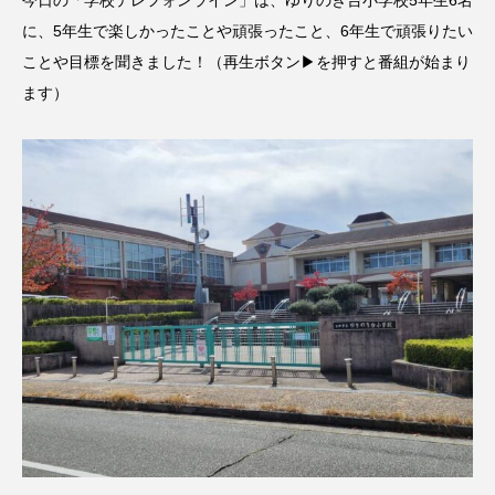
今日の「学校テレフォンライン」は、ゆりのき台小学校5年生6名
名
ス リバーサイド4部作を特集し
意識しています 三田グリーン
ました！
ットの山本さん
に、5年生で楽しかったことや頑張ったこと、6年生で頑張りたい
2024.03.07
2026.07.14
ことや目標を聞きました！（再生ボタン▶を押すと番組が始まり
ます）
TAG LIST
10周年記念
12月号
1975年のケルン・コンサート
1学期
1年生
2024年度
2025年
2025年度
2026
2026年
2026年度
20周年
2学期
3年生
4年生
6年生
6月号
77
7月
accototo
BAD GENIUS
BL出版