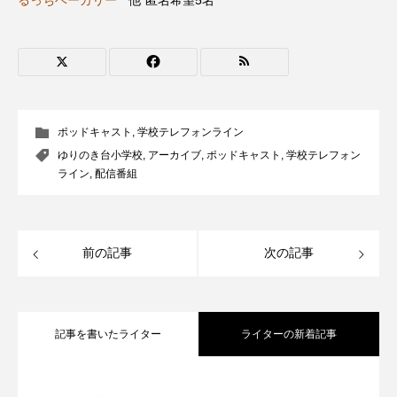
るっちベーカリー
他 匿名希望5名
ROKKO森の音ミュージアム
Rooting Aroma
SAKDAC HARMO
SANDA ORGANIC VILLAGE MEETINGのつながるラジオ
ポッドキャスト
,
学校テレフォンライン
SDGs・タイプスマート農業推進プロジェクト関西学院
AgriNOVA
ゆりのき台小学校
,
アーカイブ
,
ポッドキャスト
,
学校テレフォン
ライン
,
配信番組
SIKIガーデン Autumn Season
Singing with a smile
snowwhite
前の記事
次の記事
SPOTTED PRODUCTIONS/TWIN
SUNSUNキッズ
The Room Next Door
記事を書いたライター
ライターの新着記事
This is SUEKI
We Live In Time
WICKED
【内藤美保のこばえちゃ東北】8月8日
2026.08.08