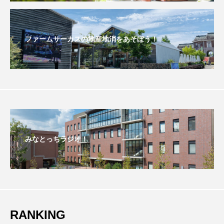
こうべさんだ伝統文化体験フェスタ
こうべさんだ伝統文化体験フェスタ2026
ファームサーカスの地産地消をあそぼう！
こうべさんだ能・狂言・講談子ども教室
こぐまのいばしょ
こだわり城紀行
こども学芸員とつくる『夏のこども美術館』
こばえちゃ東北
こーろ・るみえーる
みなとっちラジオ！
さっちゃん社協だより
すずかけ台
すずかけ台小学校
すずきまみ
そんなにみないでくださいな
ちめいど
RANKING