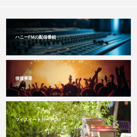
おいしいぱんぱんでんしゃ
おいしい絵本
おしえて絵本
おでかけ情報
ハニーFMの配信番組
おばあちゃんと僕の約束
おもいおいも
おーい、応為
お知らせ
かしこいエルゼ
かしこいグレーテル
かもめ食堂
後援事業
がんを知り、がんを考える
きてみで東北
きもちはなにいろ？
くまぐみ
くるまのなかには？
けやき台中学校
マイスイートガーデン
けやき台小学校