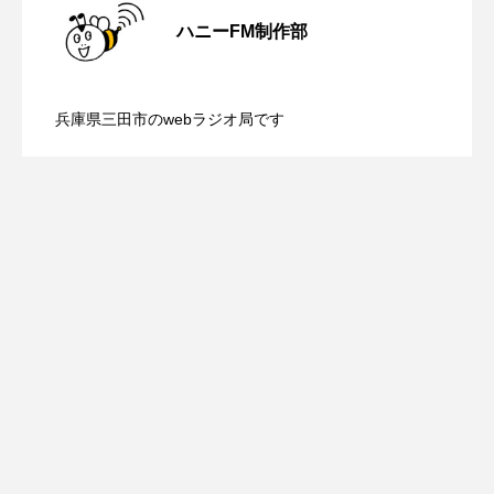
youtube
Yukoの子連れハワイ旅珍道中
ハニーFM制作部
⻑尾謙杜
【鳥飼美紀のとっておきシネマ】日本映
2026.08.07
（土）配信 宮城県松島町「松島」
「THE オリバーな犬、（Gosh!!）このヤロウMOVIE」
兵庫県三田市のwebラジオ局です
【ミラクルウィッシュの夢を形にミラク
2026.08.07
画『平行と垂直』
『今日の空が一番好き、とまだ言えない僕は』
あいはらひろゆき
ルタイムズ】8月7日（金）配信 麹ラン
あかしあジュニア合唱団「さくらんぼ」
チを楽しみながら学ぶ親子コミュニケー
あかしあ台小学校
あじさいコンサート
あっぷっぷのぷ～
あなたが眠る間
ション講座開催！
あの歌を憶えている
あめぽったん
いばら姫
おいしいおのまとぺ