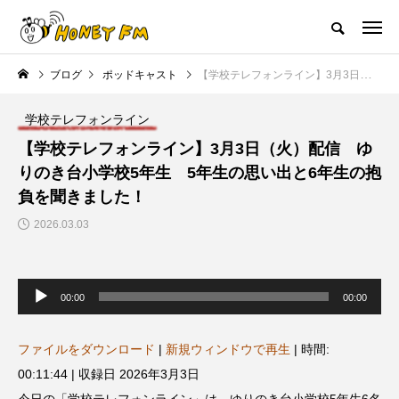
ハニーエフエム｜地域・人にフォーカスし発信するウェブラジオ局
ブログ
ポッドキャスト
【学校テレフォンライン】3月3日（火）配信 ゆりのき台小学校5年生 5年生の思い出と6年生の抱負を聞きました！
HOME
ハニーFMの紹介
後援申請
フリーペーパー
プレイ
学校テレフォンライン
NEW POST
【学校テレフォンライン】3月3日（火）配信 ゆ
りのき台小学校5年生 5年生の思い出と6年生の抱
JAZZ BAR COZY
MY SWEET GARDEN
負を聞きました！
2026.03.03
音
声
00:00
00:00
プ
レ
ー
ヤ
ファイルをダウンロード
|
新規ウィンドウで再生
|
時間:
ー
美
最終回【JAZZ Bar cozy】3月7
【マイスイートガーデン】7月1
00:11:44
|
収録日 2026年3月3日
日（木）今回はビル・エヴァン
日（火）配信 庭づくりは曲線