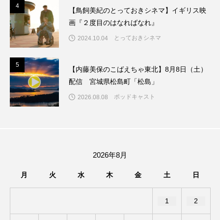
4
4
【鳥飼美紀のとっておきシネマ】イギリス映
ままとこひろば
みなとっちラジオ！
画『２度目のはなればなれ』
とっておきシネマ
2024.10.04
みるくっくキッズクラブ逆瀬川
みるくっ子通信
5
5
みるくのえほん
みるく・ひまわり園
【内藤美保のこばえちゃ東北】8月8日（土）
配信 宮城県松島町「松島」
もたいまさこ
もっと知りたい認知症のこと
ポッドキャスト
2026.08.08
もんがきとしこの知りたい、聞きたい、伝えたい
やよい幼稚園
ゆたかな第三の人生のススメ
2026年8月
ゆりのき台中学校
ゆりのき台小学校
月
火
水
木
金
土
日
わたしらしく心豊かに過ごすためのふくし情報！
1
2
わたなべあや
わらべうたベビーマッサージ