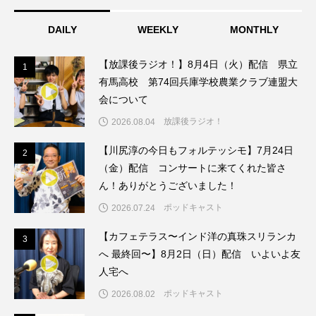
ちめいど雄介のお砂糖ミルクはどうされますか
DAILY
WEEKLY
MONTHLY
つつじが丘小学校
つながりCafe‐Nanana no Moe
【放課後ラジオ！】8月4日（火）配信 県立
1
1
つなごーごー
てっぺんの向こうにあなたがいる
有馬高校 第74回兵庫学校農業クラブ連盟大
会について
とくとくトーク
とっておきシネマ
放課後ラジオ！
2026.08.04
なきごえバス
にげてさがして
のん
【川尻淳の今日もフォルテッシモ】7月24日
2
2
（金）配信 コンサートに来てくれた皆さ
はたらくおやさい バナナもいるよ！
ばらぐみ
ん！ありがとうございました！
ポッドキャスト
2026.07.24
ぱかっ
ひとつの机、ふたつの制服
【カフェテラス〜インド洋の真珠スリランカ
3
3
ひろかわさえこ
ぴぽん
ふくし情報
へ 最終回〜】8月2日（日）配信 いよいよ友
人宅へ
ふじ幼稚園
ふたりの魔女
ふつうの子ども
ポッドキャスト
2026.08.02
ぶらりまち歩き
まこみちの爆笑肉トーク！