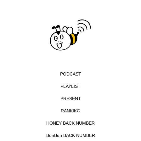
エル・ファニング
エレノアってグレイト。
エンターテインメント
オダギリジョー
オダギリ・ジョー
オム・ハヌル
オーケストラ
カタール
カナダ映画
PODCAST
カフェテラス
カラーモンスター
PLAYLIST
カンヌ国際映画祭
カーテンコールの灯
PRESENT
ガーデニングラジオ
キム・へヨン
RANKIKG
キング・オブ・キングス
クラファン
HONEY BACK NUMBER
クリスマス
クロエ・ジャオ
グリム兄弟
BunBun BACK NUMBER