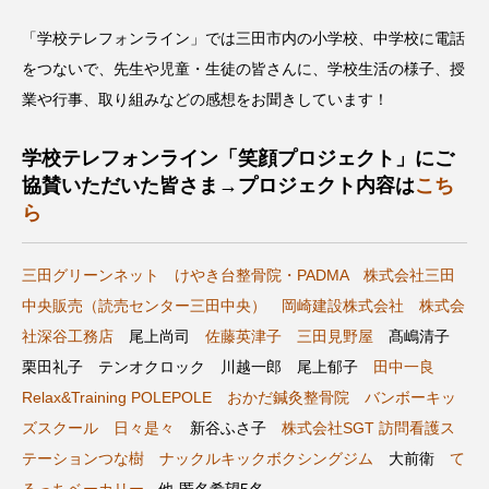
CONCLAVE
CROSSING 心の交差点
「学校テレフォンライン」では三田市内の小学校、中学校に電話
をつないで、先生や児童・生徒の皆さんに、学校生活の様子、授
DEPARTURES
FACES PLACES
globe
業や行事、取り組みなどの感想をお聞きしています！
HAMNET
HERE 時を越えて
HONEY
学校テレフォンライン「笑顔プロジェクト」にご
HONEY FM
IT’S OKAY！
J-POP
協賛いただいた皆さま→プロジェクト内容は
こち
ら
JAZZ
KADOKAWA
KDDI
三田グリーンネット
けやき台整骨院・PADMA
株式会社三田
LATE SHIFT
Let's 追求 The 牛肉
中央販売（読売センター三田中央）
岡崎建設株式会社
株式会
社深谷工務店
尾上尚司
佐藤英津子
三田見野屋
髙嶋清子
lets追求the牛肉
LOST LAND
栗田礼子 テンオクロック 川越一郎 尾上郁子
田中一良
MOCOコレクション オムニバス
Relax&Training POLEPOLE
おかだ鍼灸整骨院
バンボーキッ
ズスクール
日々是々
新谷ふさ子
株式会社SGT 訪問看護ス
Playground/校庭
ROKKO 森の音ミュージアム
テーションつな樹
ナックルキックボクシングジム
大前衛
て