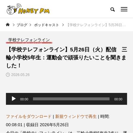
ハニーエフエム｜地域・人にフォーカスし発信するウェブラジオ局
ブログ
ポッドキャスト
【学校テレフォンライン】5月26日（火）配信 三輪小学校5年生：運動会で頑張りたいことを聞きました！
HOME
ハニーFMの紹介
後援申請
フリーペーパー
プレイ
学校テレフォンライン
NEW POST
【学校テレフォンライン】5月26日（火）配信 三
輪小学校5年生：運動会で頑張りたいことを聞きま
JAZZ BAR COZY
MY SWEET GARDEN
した！
2026.05.26
音
声
00:00
00:00
プ
レ
ー
ヤ
ファイルをダウンロード
|
新規ウィンドウで再生
|
時間:
ー
美
最終回【JAZZ Bar cozy】3月7
【マイスイートガーデン】7月1
00:08:01
|
収録日 2026年5月26日
日（木）今回はビル・エヴァン
日（火）配信 庭づくりは曲線