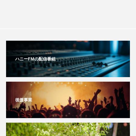
youtube
Yukoの子連れハワイ旅珍道中
⻑尾謙杜
「THE オリバーな犬、（Gosh!!）このヤロウMOVIE」
『今日の空が一番好き、とまだ言えない僕は』
ハニーFMの配信番組
あいはらひろゆき
あかしあジュニア合唱団「さくらんぼ」
あかしあ台小学校
あじさいコンサート
後援事業
あっぷっぷのぷ～
あなたが眠る間
あの歌を憶えている
あめぽったん
いばら姫
おいしいおのまとぺ