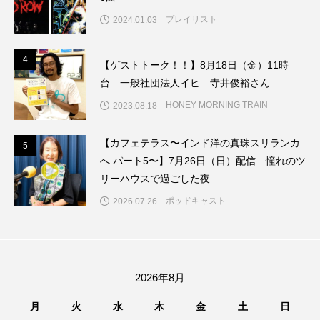
ちめいど雄介のお砂糖ミルクはどうされますか
プレイリスト
2024.01.03
つつじが丘小学校
つながりCafe‐Nanana no Moe
4
4
【ゲストトーク！！】8月18日（金）11時
つなごーごー
てっぺんの向こうにあなたがいる
台 一般社団法人イヒ 寺井俊裕さん
HONEY MORNING TRAIN
2023.08.18
とくとくトーク
とっておきシネマ
【カフェテラス〜インド洋の真珠スリランカ
なきごえバス
にげてさがして
のん
5
5
へ パート5〜】7月26日（日）配信 憧れのツ
リーハウスで過ごした夜
はたらくおやさい バナナもいるよ！
ばらぐみ
ポッドキャスト
2026.07.26
ぱかっ
ひとつの机、ふたつの制服
ひろかわさえこ
ぴぽん
ふくし情報
2026年8月
ふじ幼稚園
ふたりの魔女
ふつうの子ども
月
火
水
木
金
土
日
ぶらりまち歩き
まこみちの爆笑肉トーク！