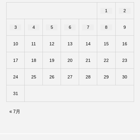
1
2
ままとこひろば
みなとっちラジオ！
3
4
5
6
7
8
9
みるくっくキッズクラブ逆瀬川
みるくっ子通信
みるくのえほん
みるく・ひまわり園
10
11
12
13
14
15
16
もたいまさこ
もっと知りたい認知症のこと
17
18
19
20
21
22
23
もんがきとしこの知りたい、聞きたい、伝えたい
24
25
26
27
28
29
30
やよい幼稚園
ゆたかな第三の人生のススメ
31
ゆりのき台中学校
ゆりのき台小学校
« 7月
わたしらしく心豊かに過ごすためのふくし情報！
わたなべあや
わらべうたベビーマッサージ