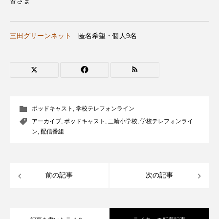
皆さま
CONCLAVE
CROSSING 心の交差点
DEPARTURES
FACES PLACES
globe
三田グリーンネット
匿名希望・個人9名
HAMNET
HERE 時を越えて
HONEY
HONEY FM
IT’S OKAY！
J-POP
JAZZ
KADOKAWA
KDDI
ポッドキャスト
,
学校テレフォンライン
アーカイブ
,
ポッドキャスト
,
三輪小学校
,
学校テレフォンライ
LATE SHIFT
Let's 追求 The 牛肉
ン
,
配信番組
lets追求the牛肉
LOST LAND
前の記事
次の記事
MOCOコレクション オムニバス
Playground/校庭
ROKKO 森の音ミュージアム