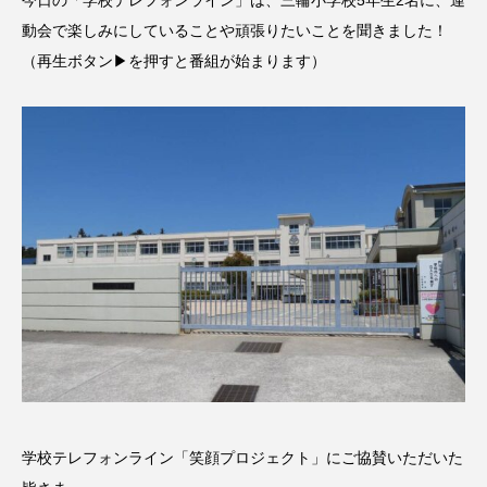
今日の「学校テレフォンライン」は、三輪小学校5年生2名に、運
名
ス リバーサイド4部作を特集し
意識しています 三田グリーン
ました！
ットの山本さん
動会で楽しみにしていることや頑張りたいことを聞きました！
2024.03.07
2026.07.14
（再生ボタン▶を押すと番組が始まります）
TAG LIST
10周年記念
12月号
1975年のケルン・コンサート
1学期
1年生
2024年度
2025年
2025年度
2026
2026年
2026年度
20周年
2学期
3年生
4年生
6年生
6月号
77
学校テレフォンライン「笑顔プロジェクト」にご協賛いただいた
7月
accototo
BAD GENIUS
BL出版