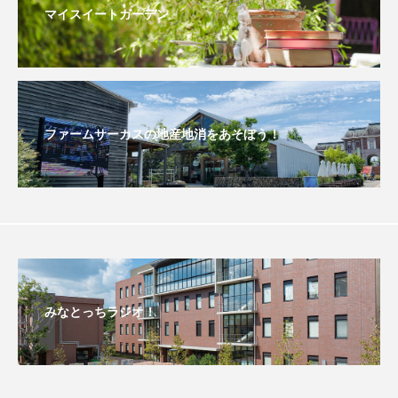
マイスイートガーデン
おいしいぱんぱんでんしゃ
おいしい絵本
おしえて絵本
おでかけ情報
おばあちゃんと僕の約束
おもいおいも
ファームサーカスの地産地消をあそぼう！
おーい、応為
お知らせ
かしこいエルゼ
かしこいグレーテル
かもめ食堂
がんを知り、がんを考える
きてみで東北
きもちはなにいろ？
くまぐみ
みなとっちラジオ！
くるまのなかには？
けやき台中学校
けやき台小学校