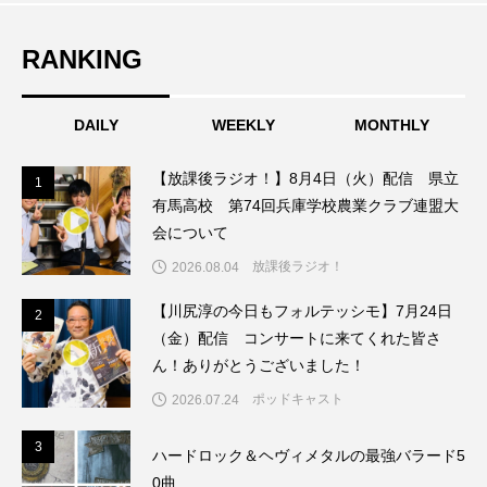
こうべさんだ伝統文化体験フェスタ
RANKING
こうべさんだ伝統文化体験フェスタ2026
DAILY
WEEKLY
MONTHLY
こうべさんだ能・狂言・講談子ども教室
【放課後ラジオ！】8月4日（火）配信 県立
1
1
こぐまのいばしょ
こだわり城紀行
有馬高校 第74回兵庫学校農業クラブ連盟大
会について
こども学芸員とつくる『夏のこども美術館』
放課後ラジオ！
2026.08.04
こばえちゃ東北
こーろ・るみえーる
【川尻淳の今日もフォルテッシモ】7月24日
2
2
（金）配信 コンサートに来てくれた皆さ
さっちゃん社協だより
すずかけ台
ん！ありがとうございました！
すずかけ台小学校
すずきまみ
ポッドキャスト
2026.07.24
そんなにみないでくださいな
ちめいど
3
3
ハードロック＆ヘヴィメタルの最強バラード5
0曲