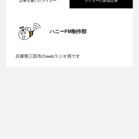
記事を書いたライター
ライターの新着記事
ROKKO森の音ミュージアム
Rooting Aroma
SAKDAC HARMO
【内藤美保のこばえちゃ東北】8月8日
2026.08.08
ハニーFM制作部
SANDA ORGANIC VILLAGE MEETINGのつながるラジオ
【鳥飼美紀のとっておきシネマ】日本映
2026.08.07
（土）配信 宮城県松島町「松島」
SDGs・タイプスマート農業推進プロジェクト関西学院
AgriNOVA
兵庫県三田市のwebラジオ局です
【ミラクルウィッシュの夢を形にミラク
2026.08.07
画『平行と垂直』
SIKIガーデン Autumn Season
Singing with a smile
snowwhite
ルタイムズ】8月7日（金）配信 麹ラン
SPOTTED PRODUCTIONS/TWIN
チを楽しみながら学ぶ親子コミュニケー
SUNSUNキッズ
The Room Next Door
This is SUEKI
We Live In Time
WICKED
ション講座開催！