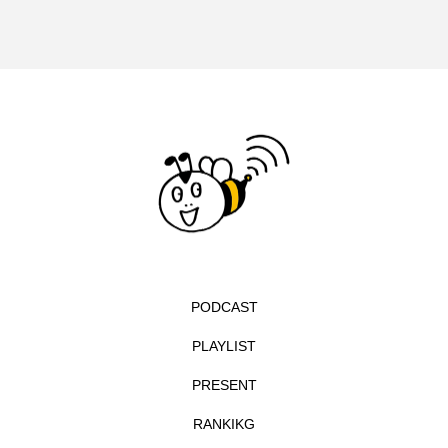
イエス・キリスト
イギリス
イギリス映画
イギリス製作
イタリア
イタリア映画
イベント
イラク
インタビュー
インド映画
イ・レ
ウィキッド
ウィキッド 永遠の約束
ウィリアム・シェイクスピア
ウインド・アンサンブル・コスモス
PODCAST
PLAYLIST
ウインド･アンサンブル･コスモス
PRESENT
エディントンへようこそ
エミリア・ペレス
RANKIKG
エミリー・ワトソン
エリーザ・シュロット