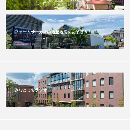
おいしいぱんぱんでんしゃ
おいしい絵本
おしえて絵本
おでかけ情報
ファームサーカスの地産地消をあそぼう！
おばあちゃんと僕の約束
おもいおいも
おーい、応為
お知らせ
かしこいエルゼ
かしこいグレーテル
かもめ食堂
がんを知り、がんを考える
きてみで東北
みなとっちラジオ！
きもちはなにいろ？
くまぐみ
くるまのなかには？
けやき台中学校
けやき台小学校