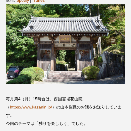
購読:
Spotify
|
iTunes
名
ス リバーサイド4部作を特集し
意識しています 三田グリーン
ました！
ットの山本さん
2024.03.07
2026.07.14
TAG LIST
10周年記念
12月号
1975年のケルン・コンサート
1学期
1年生
2024年度
2025年
2025年度
2026
2026年
2026年度
20周年
2学期
毎月第4（月）15時台は、西国霊場花山院
（
https://www.kazanin.jp/
）の山本住職のお話をお送りしていま
3年生
4年生
6年生
6月号
77
す。
今回のテーマは「独りを楽しもう」でした。
7月
accototo
BAD GENIUS
BL出版