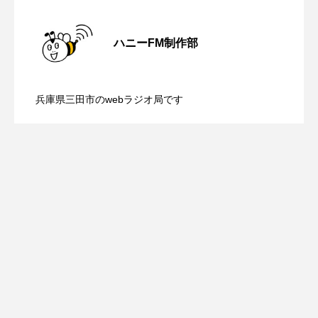
ROKKO森の音ミュージアム
Rooting Aroma
【さっちゃん社協だより】8月6日（木）
2026.08.06
SAKDAC HARMO
ハニーFM制作部
【三田警察オンライン】8月5日（水）配
2026.08.05
配信 ボランティア活動センターを紹介
SANDA ORGANIC VILLAGE MEETINGのつながるラジオ
兵庫県三田市のwebラジオ局です
SDGs・タイプスマート農業推進プロジェクト関西学院
【幼稚園だより】8月5日（水）やよい幼
2026.08.05
信 一週間の事件事故と防犯ポイント、
します
AgriNOVA
SIKIガーデン Autumn Season
稚園：先生に1学期や夏の過ごし方をお聞
防災に関する基礎知識について
Singing with a smile
snowwhite
きしました♪
SPOTTED PRODUCTIONS/TWIN
SUNSUNキッズ
The Room Next Door
This is SUEKI
We Live In Time
WICKED