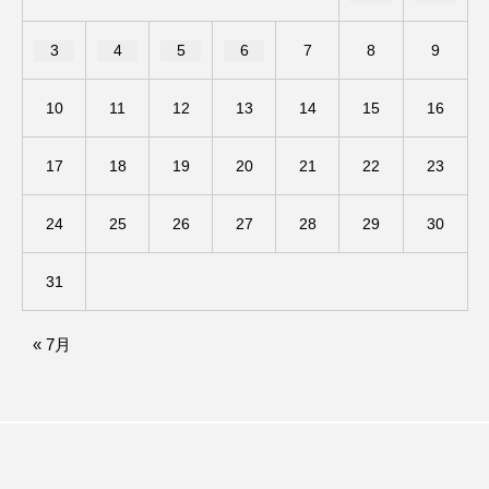
ままとこひろば
みなとっちラジオ！
3
4
5
6
7
8
9
みるくっくキッズクラブ逆瀬川
みるくっ子通信
10
11
12
13
14
15
16
みるくのえほん
みるく・ひまわり園
17
18
19
20
21
22
23
もたいまさこ
もっと知りたい認知症のこと
24
25
26
27
28
29
30
もんがきとしこの知りたい、聞きたい、伝えたい
31
やよい幼稚園
ゆたかな第三の人生のススメ
« 7月
ゆりのき台中学校
ゆりのき台小学校
わたしらしく心豊かに過ごすためのふくし情報！
わたなべあや
わらべうたベビーマッサージ