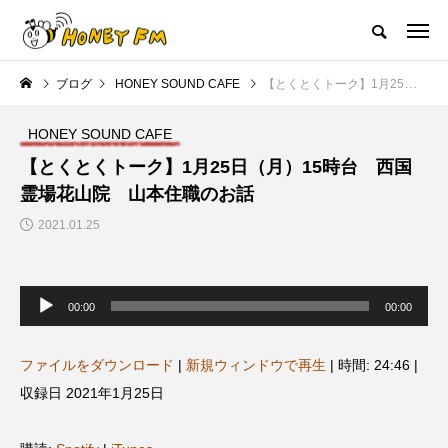
ハニーエフエム｜地域・人にフォーカスし発信するウェブラジオ局
ブログ
HONEY SOUND CAFE
【とくとくトーク】1月25日（月）15時台 西国霊場花山院 山本住職のお話
HOME
ハニーFMの紹介
後援申請
フリーペーパー
プレイ
HONEY SOUND CAFE
NEW POST
【とくとくトーク】1月25日（月）15時台 西国
霊場花山院 山本住職のお話
JAZZ BAR COZY
MY SWEET GARDEN
2021.01.25
音
声
00:00
00:00
プ
レ
ー
ヤ
ファイルをダウンロード
|
新規ウィンドウで再生
|
時間: 24:46
|
ー
収録日 2021年1月25日
美
最終回【JAZZ Bar cozy】3月7
【マイスイートガーデン】7月1
日（木）今回はビル・エヴァン
日（火）配信 庭づくりは曲線