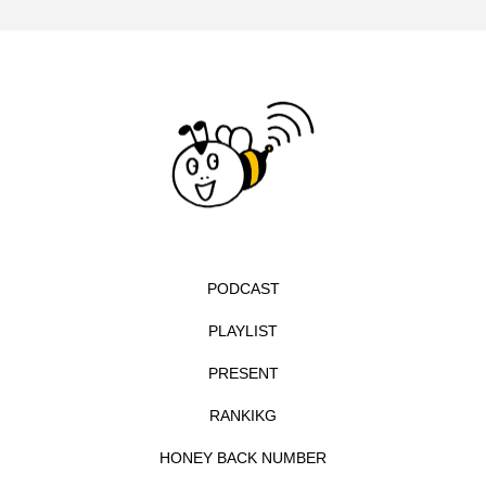
イエス・キリスト
イギリス
イギリス映画
イギリス製作
イタリア
イタリア映画
イベント
イラク
インタビュー
インド映画
イ・レ
ウィキッド
ウィキッド 永遠の約束
ウィリアム・シェイクスピア
PODCAST
ウインド・アンサンブル・コスモス
PLAYLIST
PRESENT
ウインド･アンサンブル･コスモス
RANKIKG
エディントンへようこそ
エミリア・ペレス
HONEY BACK NUMBER
エミリー・ワトソン
エリーザ・シュロット