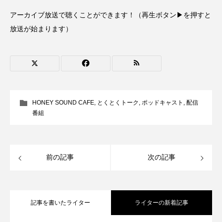
CONCLAVE
CROSSING 心の交差点
アーカイブ放送で聴くことができます！（再生ボタン▶を押すと
放送が始まります）
DEPARTURES
FACES PLACES
globe
HAMNET
HERE 時を越えて
HONEY
HONEY FM
IT’S OKAY！
J-POP
HONEY SOUND CAFE
,
とくとくトーク
,
ポッドキャスト
,
配信
JAZZ
KADOKAWA
KDDI
番組
LATE SHIFT
Let's 追求 The 牛肉
lets追求the牛肉
LOST LAND
前の記事
次の記事
MOCOコレクション オムニバス
Playground/校庭
ROKKO 森の音ミュージアム
記事を書いたライター
ライターの新着記事