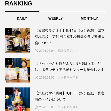
RANKING
こうべさんだ伝統文化体験フェスタ
DAILY
WEEKLY
MONTHLY
こうべさんだ伝統文化体験フェスタ2026
こうべさんだ能・狂言・講談子ども教室
【放課後ラジオ！】8月4日（火）配信 県立
1
1
有馬高校 第74回兵庫学校農業クラブ連盟大
こぐまのいばしょ
こだわり城紀行
会について
放課後ラジオ！
2026.08.04
こども学芸員とつくる『夏のこども美術館』
2
2
【さっちゃん社協だより】8月6日（木）配
こばえちゃ東北
こーろ・るみえーる
信 ボランティア活動センターを紹介します
ポッドキャスト
2026.08.06
さっちゃん社協だより
すずかけ台
すずかけ台小学校
すずきまみ
3
3
【気軽にマイ防災】8月5日（水）配信 災害
時のトイレについて
そんなにみないでくださいな
ちめいど
ポッドキャスト
2026.08.05