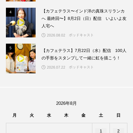
ちめいど雄介のお砂糖ミルクはどうされますか
【カフェテラス〜インド洋の真珠スリランカ
4
4
つつじが丘小学校
つながりCafe‐Nanana no Moe
へ 最終回〜】8月2日（日）配信 いよいよ友
人宅へ
つなごーごー
てっぺんの向こうにあなたがいる
ポッドキャスト
2026.08.02
とくとくトーク
とっておきシネマ
5
5
【カフェテラス】7月22日（水）配信 100人
の手形をスタンプして一緒に虹を描こう！
なきごえバス
にげてさがして
ポッドキャスト
2026.07.22
はたらくおやさい バナナもいるよ！
ばらぐみ
ぱかっ
ひとつの机、ふたつの制服
ひろかわさえこ
ぴぽん
ふくし情報
2026年8月
月
火
水
木
金
土
日
ふじ幼稚園
ふたりの魔女
ふつうの子ども
1
2
ぶらりまち歩き
まこみちの爆笑肉トーク！