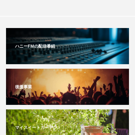
youtube
Yukoの子連れハワイ旅珍道中
⻑尾謙杜
「THE オリバーな犬、（Gosh!!）このヤロウMOVIE」
ハニーFMの配信番組
『今日の空が一番好き、とまだ言えない僕は』
あいはらひろゆき
あかしあジュニア合唱団「さくらんぼ」
後援事業
あかしあ台小学校
あじさいコンサート
あっぷっぷのぷ～
あなたが眠る間
あの歌を憶えている
あめぽったん
マイスイートガーデン
いばら姫
おいしいおのまとぺ