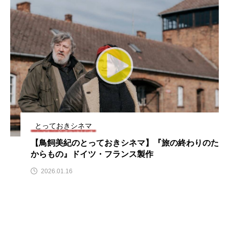
おいしいぱんぱんでんしゃ
おいしい絵本
おしえて絵本
おでかけ情報
おばあちゃんと僕の約束
おもいおいも
おーい、応為
お知らせ
かしこいエルゼ
かしこいグレーテル
かもめ食堂
とっておきシネマ
【鳥飼美紀のとっておきシネマ】『旅の終わりのた
がんを知り、がんを考える
きてみで東北
からもの』ドイツ・フランス製作
きもちはなにいろ？
くまぐみ
2026.01.16
くるまのなかには？
けやき台中学校
けやき台小学校