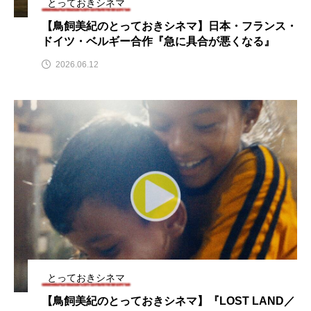
とっておきシネマ
CONCLAVE
CROSSING 心の交差点
【鳥飼美紀のとっておきシネマ】日本・フランス・
ドイツ・ベルギー合作『急に具合が悪くなる』
DEPARTURES
FACES PLACES
globe
2026.06.12
HAMNET
HERE 時を越えて
HONEY
HONEY FM
IT’S OKAY！
J-POP
JAZZ
KADOKAWA
KDDI
LATE SHIFT
Let's 追求 The 牛肉
lets追求the牛肉
LOST LAND
MOCOコレクション オムニバス
とっておきシネマ
Playground/校庭
ROKKO 森の音ミュージアム
【鳥飼美紀のとっておきシネマ】『LOST LAND／