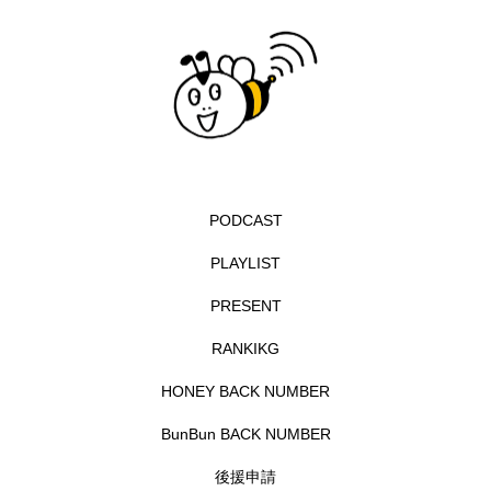
こうべさんだ伝統文化体験フェスタ
こうべさんだ伝統文化体験フェスタ2026
こうべさんだ能・狂言・講談子ども教室
こぐまのいばしょ
こだわり城紀行
PODCAST
こども学芸員とつくる『夏のこども美術館』
PLAYLIST
こばえちゃ東北
こーろ・るみえーる
PRESENT
さっちゃん社協だより
すずかけ台
RANKIKG
HONEY BACK NUMBER
すずかけ台小学校
すずきまみ
BunBun BACK NUMBER
そんなにみないでくださいな
ちめいど
後援申請