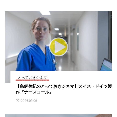
youtube
Yukoの子連れハワイ旅珍道中
⻑尾謙杜
「THE オリバーな犬、（Gosh!!）このヤロウMOVIE」
『今日の空が一番好き、とまだ言えない僕は』
あいはらひろゆき
あかしあジュニア合唱団「さくらんぼ」
とっておきシネマ
あかしあ台小学校
あじさいコンサート
【鳥飼美紀のとっておきシネマ】スイス・ドイツ製
あっぷっぷのぷ～
あなたが眠る間
作『ナースコール』
2026.03.06
あの歌を憶えている
あめぽったん
いばら姫
おいしいおのまとぺ