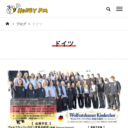
ハニーエフエム｜地域・人にフォーカスし発信するウェブラジオ局
ブログ
ドイツ
HOME
ハニーFMの紹介
後援申請
フリーペーパー
プレイ
ドイツ
NEW POST
JAZZ BAR COZY
MY SWEET GARDEN
美
最終回【JAZZ Bar cozy】3月7
【マイスイートガーデン】7月1
日（木）今回はビル・エヴァン
日（火）配信 庭づくりは曲線