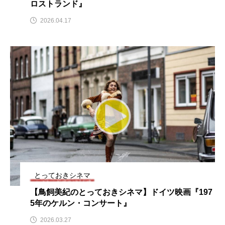
ロストランド』
ROKKO森の音ミュージアム
Rooting Aroma
2026.04.17
SAKDAC HARMO
SANDA ORGANIC VILLAGE MEETINGのつながるラジオ
SDGs・タイプスマート農業推進プロジェクト関西学院
AgriNOVA
SIKIガーデン Autumn Season
Singing with a smile
snowwhite
SPOTTED PRODUCTIONS/TWIN
とっておきシネマ
SUNSUNキッズ
The Room Next Door
【鳥飼美紀のとっておきシネマ】ドイツ映画『197
5年のケルン・コンサート』
This is SUEKI
We Live In Time
WICKED
2026.03.27