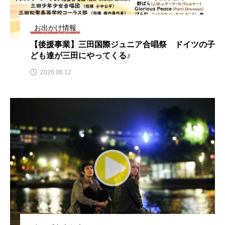
名
ス リバーサイド4部作を特集し
意識しています 三田グリーン
ました！
ットの山本さん
2024.03.07
2026.07.14
お出かけ情報
【後援事業】三田国際ジュニア合唱祭 ドイツの子
ども達が三田にやってくる♪
TAG LIST
2026.06.12
10周年記念
12月号
1975年のケルン・コンサート
1学期
1年生
2024年度
2025年
2025年度
2026
2026年
2026年度
20周年
2学期
3年生
4年生
6年生
6月号
77
7月
accototo
BAD GENIUS
BL出版