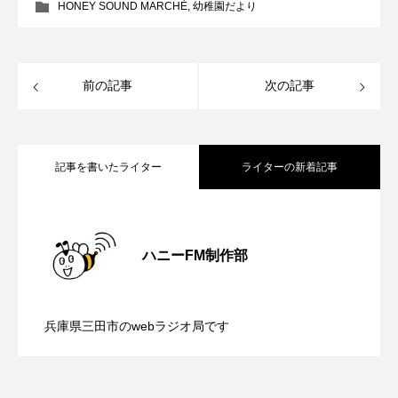
HONEY SOUND MARCHÈ
,
幼稚園だより
youtube
Yukoの子連れハワイ旅珍道中
⻑尾謙杜
前の記事
次の記事
「THE オリバーな犬、（Gosh!!）このヤロウMOVIE」
『今日の空が一番好き、とまだ言えない僕は』
記事を書いたライター
ライターの新着記事
あいはらひろゆき
【内藤美保のこばえちゃ東北】8月8日
あかしあジュニア合唱団「さくらんぼ」
2026.08.08
ハニーFM制作部
あかしあ台小学校
あじさいコンサート
【鳥飼美紀のとっておきシネマ】日本映
2026.08.07
（土）配信 宮城県松島町「松島」
あっぷっぷのぷ～
あなたが眠る間
兵庫県三田市のwebラジオ局です
【ミラクルウィッシュの夢を形にミラク
2026.08.07
画『平行と垂直』
あの歌を憶えている
あめぽったん
いばら姫
おいしいおのまとぺ