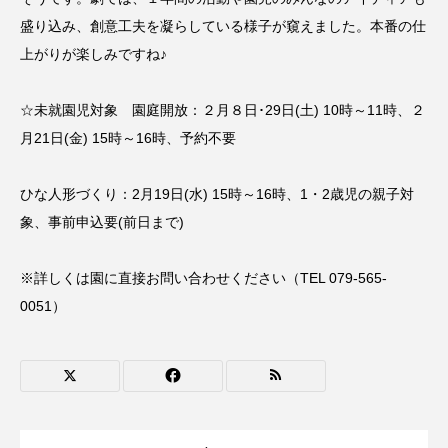
ROKKO森の音ミュージアム
Rooting Aroma
盛り込み、創意工夫を凝らしている様子が窺えました。本番の仕
上がりが楽しみですね♪
SAKDAC HARMO
SANDA ORGANIC VILLAGE MEETINGのつながるラジオ
☆未就園児対象 園庭開放：２月８日･29日(土) 10時～11時、２
月21日(金) 15時～16時、予約不要
SDGs・タイプスマート農業推進プロジェクト関西学院
AgriNOVA
ひな人形づくり：2月19日(水) 15時～16時、1・2歳児の親子対
SIKIガーデン Autumn Season
象、事前申込要(前日まで)
Singing with a smile
snowwhite
※詳しくは園に直接お問い合わせください（TEL 079-565-
0051）
SPOTTED PRODUCTIONS/TWIN
SUNSUNキッズ
The Room Next Door
This is SUEKI
We Live In Time
WICKED