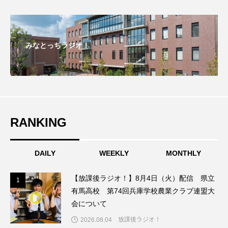
ちめいど雄介のお砂糖ミルクはどうされますか
つつじが丘小学校
つながりCafe‐Nanana no Moe
みなとっちラジオ！
つなごーごー
てっぺんの向こうにあなたがいる
とくとくトーク
とっておきシネマ
なきごえバス
にげてさがして
のん
RANKING
はたらくおやさい バナナもいるよ！
ばらぐみ
ぱかっ
ひとつの机、ふたつの制服
DAILY
WEEKLY
MONTHLY
ひろかわさえこ
ぴぽん
ふくし情報
【放課後ラジオ！】8月4日（火）配信 県立
1
1
有馬高校 第74回兵庫学校農業クラブ連盟大
ふじ幼稚園
ふたりの魔女
ふつうの子ども
会について
放課後ラジオ！
2026.08.04
ぶらりまち歩き
まこみちの爆笑肉トーク！