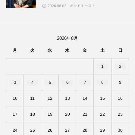
ポッドキャスト
2026.08.02
アカデミックコモンズ
アクトスクエア
アナ・レナス
アニバーサリースクラップブッキング
2026年8月
月
火
水
木
金
土
日
アニメーション映画
アプレンティス
アメリカ
アメリカ・イギリス製作
1
2
アメリカ映画
アメリカ製作
3
4
5
6
7
8
9
アリのおでかけ
アリアナ・グランデ
10
11
12
13
14
15
16
アリス館
アル・パチーノ
アンプラグド
17
18
19
20
21
22
23
アン・ハサウェイ
アーカイブ
アート
24
25
26
27
28
29
30