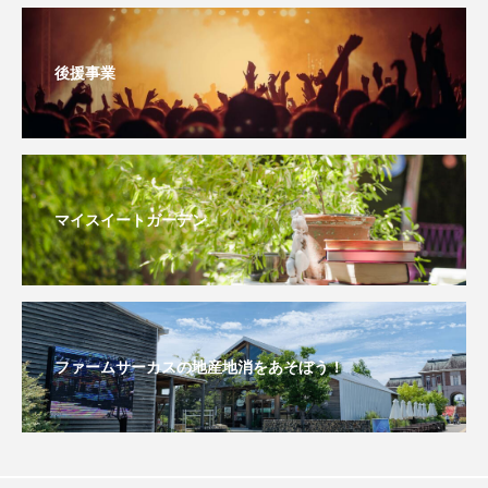
こうべさんだ伝統文化体験フェスタ
後援事業
こうべさんだ伝統文化体験フェスタ2026
こうべさんだ能・狂言・講談子ども教室
こぐまのいばしょ
こだわり城紀行
マイスイートガーデン
こども学芸員とつくる『夏のこども美術館』
こばえちゃ東北
こーろ・るみえーる
さっちゃん社協だより
すずかけ台
ファームサーカスの地産地消をあそぼう！
すずかけ台小学校
すずきまみ
そんなにみないでくださいな
ちめいど