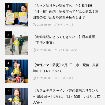
【もっと知りたい認知症のこと】5月4日
2
2
ままとこひろば
みなとっちラジオ！
（月・祝）配信 認知症ってどんな病気？三
田市の取り組みや施策を紹介します
みるくっくキッズクラブ逆瀬川
みるくっ子通信
ポッドキャスト
2026.05.04
みるくのえほん
みるく・ひまわり園
3
3
【鳥飼美紀のとっておきシネマ】日本映画
『平行と垂直』
もたいまさこ
もっと知りたい認知症のこと
とっておきシネマ
2026.08.07
もんがきとしこの知りたい、聞きたい、伝えたい
4
4
【気軽にマイ防災】8月5日（水）配信 災害
やよい幼稚園
ゆたかな第三の人生のススメ
時のトイレについて
ゆりのき台中学校
ゆりのき台小学校
ポッドキャスト
2026.08.05
わたしらしく心豊かに過ごすためのふくし情報！
【カフェテラス〜インド洋の真珠スリランカ
5
5
へ 最終回〜】8月2日（日）配信 いよいよ友
わたなべあや
わらべうたベビーマッサージ
人宅へ