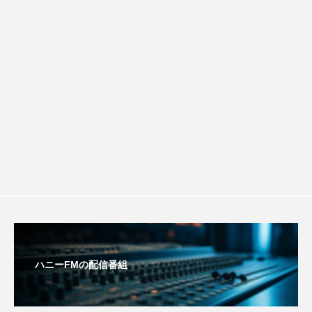
ルタイムズ】8月7日（金）配信 麹ラン
おいしいぱんぱんでんしゃ
おいしい絵本
チを楽しみながら学ぶ親子コミュニケー
おしえて絵本
おでかけ情報
おばあちゃんと僕の約束
おもいおいも
ション講座開催！
おーい、応為
お知らせ
かしこいエルゼ
かしこいグレーテル
かもめ食堂
がんを知り、がんを考える
きてみで東北
きもちはなにいろ？
くまぐみ
くるまのなかには？
けやき台中学校
ハニーFMの配信番組
けやき台小学校