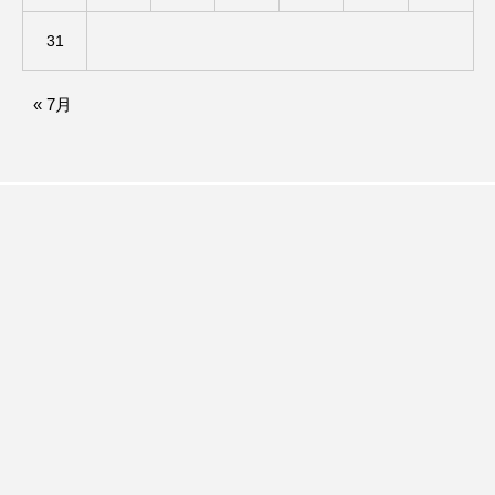
イエス・キリスト
イギリス
イギリス映画
31
イギリス製作
イタリア
イタリア映画
« 7月
イベント
イラク
インタビュー
インド映画
イ・レ
ウィキッド
ウィキッド 永遠の約束
ウィリアム・シェイクスピア
ウインド・アンサンブル・コスモス
ウインド･アンサンブル･コスモス
エディントンへようこそ
エミリア・ペレス
エミリー・ワトソン
エリーザ・シュロット