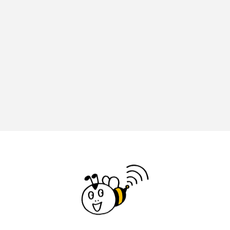
エル・ファニング
エレノアってグレイト。
エンターテインメント
オダギリジョー
オダギリ・ジョー
オム・ハヌル
オーケストラ
カタール
カナダ映画
カフェテラス
カラーモンスター
カンヌ国際映画祭
カーテンコールの灯
ガーデニングラジオ
キム・へヨン
キング・オブ・キングス
クラファン
クリスマス
クロエ・ジャオ
グリム兄弟