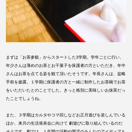
CONCLAVE
CROSSING 心の交差点
DEPARTURES
FACES PLACES
globe
HAMNET
HERE 時を越えて
HONEY
HONEY FM
IT’S OKAY！
J-POP
まずは「お茶参観」からスタートした3学期。学年ごとに行い、
JAZZ
KADOKAWA
KDDI
年少さんは薄めのお茶とお干菓子を保護者の方といただき、年中
さんはお茶を点てる姿を観て頂いたそうです。年長さんは、盆略
LATE SHIFT
Let's 追求 The 牛肉
手前を披露。１学期に保護者の方と一緒に制作したお茶碗でお茶
をいただいたとのことでした。きっと格別に美味しいお抹茶だっ
lets追求the牛肉
LOST LAND
たことでしょうね。
MOCOコレクション オムニバス
また、３学期はカルタやコマ回しなどお正月遊びを楽しんでいる
Playground/校庭
ROKKO 森の音ミュージアム
ほか、来月の生活発表会に向けて 劇遊びに取り組んでいるのだ
そうです。劇では、１年間の活動や園児のみんなのアイディアも