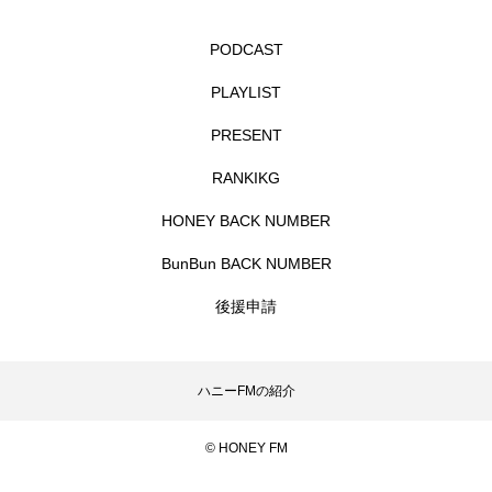
グリム童話
グリム童話の部屋
PODCAST
ケネス・ブラナー
ゲスト
コクヨ
PLAYLIST
コルベスどの
コンサート
コーラス
PRESENT
RANKIKG
サニーサイドブックス
サリー
HONEY BACK NUMBER
サンキュー、チャック
ザジフィルムズ
BunBun BACK NUMBER
シネマエッセイ
シム・ウンギョン
後援申請
シム・ヒョンソ
シルヴィオ・ソルディーニ
ハニーFMの紹介
シンシア・エリヴォ
ジェシカ・チャステイン
© HONEY FM
ジェシー・バックリー
ジオジオのかんむり