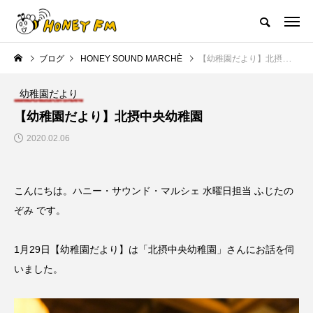
ハニーエフエム｜地域・人にフォーカスし発信するウェブラジオ局
ブログ
HONEY SOUND MARCHÈ
【幼稚園だより】北摂中央幼稚園
HOME
ハニーFMの紹介
後援申請
フリーペーパー
プレイ
幼稚園だより
NEW POST
【幼稚園だより】北摂中央幼稚園
2020.02.06
JAZZ BAR COZY
MY SWEET GARDEN
こんにちは。ハニー・サウンド・マルシェ 水曜日担当 ふじたの
ぞみ です。
1月29日【幼稚園だより】は「北摂中央幼稚園」さんにお話を伺
いました。
美
最終回【JAZZ Bar cozy】3月7
【マイスイートガーデン】7月1
日（木）今回はビル・エヴァン
日（火）配信 庭づくりは曲線