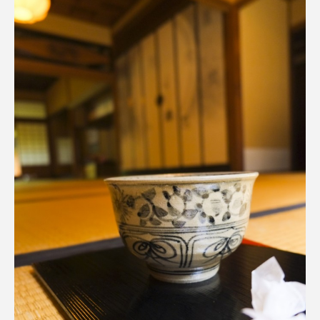
名
ス リバーサイド4部作を特集し
意識しています 三田グリーン
ました！
ットの山本さん
2024.03.07
2026.07.14
TAG LIST
10周年記念
12月号
1975年のケルン・コンサート
1学期
1年生
2024年度
2025年
2025年度
2026
2026年
2026年度
20周年
2学期
3年生
4年生
6年生
6月号
77
7月
accototo
BAD GENIUS
BL出版