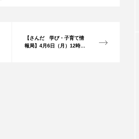
お砂糖ミルクはどうされますか
つつじが丘小学校
つながりC
向こうにあなたがいる
とくとくトーク
とっておきシネマ
はたらくおやさい バナナもいるよ！
ばらぐみ
ぱかっ
【さんだ 学び・子育て情
報局】4月6日（月）12時放
ひろかわさえこ
ぴぽん
ふくし情報
ふじ幼稚園
送～女性がん検診について
～
ち歩き
まこみちの爆笑肉トーク！
ままとこひろば
みるくっ子通信
みるくのえほん
みるく・ひまわり
もんがきとしこの知りたい、聞きたい、伝えたい
やよい幼
ゆりのき台中学校
ゆりのき台小学校
めのふくし情報！
わたなべあや
わらべうたベビーマッサ
クトスクエア
アナ・レナス
アニバーサリースクラップブ