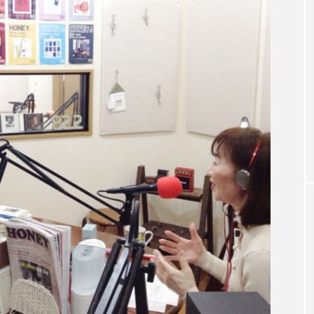
3月7日
【マイスイートガーデン】7月14
【校区
ァンス
日（火）配信 庭づくりは曲線を
日（土
しまし
意識しています 三田グリーンネ
2024
ットの山本さん
2026.07.14
TAG LIST
1975年のケルン・コンサート
1学期
1年生
202
026年
2026年度
20周年
2学期
3年生