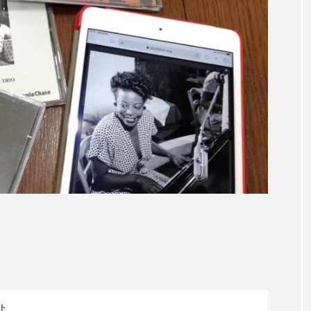
言えない僕は』
あいはらひろゆき
あかしあジュニア合唱
いコンサート
あっぷっぷのぷ～
あなたが眠る間
おいしいおのまとぺ
おいしいぱんぱんでんしゃ
お
んと僕の約束
おもいおいも
おーい、応為
お知ら
め食堂
がんを知り、がんを考える
きてみで東北
は？
けやき台中学校
けやき台小学校
こうべさん
2026
こうべさんだ能・狂言・講談子ども教室
こぐま
芸員とつくる『夏のこども美術館』
こばえちゃ東北
こー
ずかけ台
すずかけ台小学校
すずきまみ
そんなに
ト