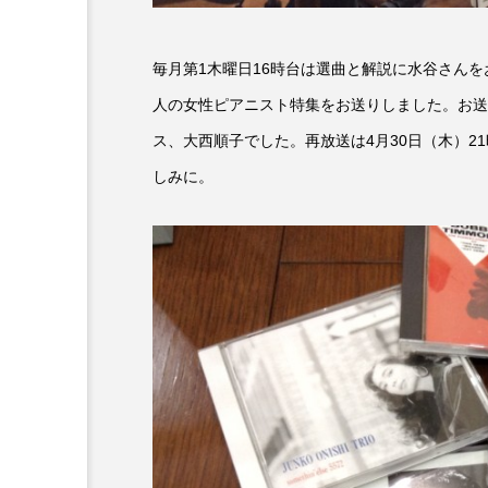
6月号
77
7月
毎月第1木曜日16時台は選曲と解説に水谷さんをお迎
DEPARTURES
FACES P
人の女性ピアニスト特集をお送りしました。お送
ス、大西順子でした。再放送は4月30日（木）2
IT’S OKAY！
J-POP
しみに。
lets追求the牛肉
LOST L
ROKKO 森の音ミュージアム
SANDA ORGANIC VILLAGE
SIKIガーデン Autumn Season
SUNSUNキッズ
The Roo
Yukoの子連れハワイ旅珍道中