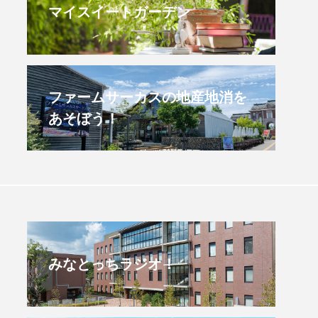
マイスイートガーデン
すみからすみまで】3月16
【放課後ラジオ！】8月
）三田市立 高平小学校
配信 県立有馬高校 第
学校農業クラブ連盟大
.03.16
2026.08.04
ファームサーカスの地産地消を
あそぼう！
みなとっちラジオ！
4年度
2025年
4年生
6年生