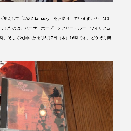
accototo
BAD GENIUS
BL出版
CONCLAVE
えして「JAZZBar cozy」をお送りしています。今回は3
LACES
globe
HAMNET
HERE 時を越えて
りしたのは、バーサ・ホープ、メアリー・ルー・ウィリアム
1時、そして次回の放送は5月7日（木）16時です。どうぞお楽
JAZZ
KADOKAWA
KDDI
LATE SHIFT
L
AND
MOCOコレクション オムニバス
Playground/校庭
ROKKO森の音ミュージアム
Rooting Aroma
SAKDAC
 MEETINGのつながるラジオ
SDGs・タイプスマート農業推進プロジェ
Singing with a smile
snowwhite
SPOTTED PRODUC
m Next Door
This is SUEKI
We Live In Time
WIC
⻑尾謙杜
「THE オリバーな犬、（Gosh!!）このヤロウMOV