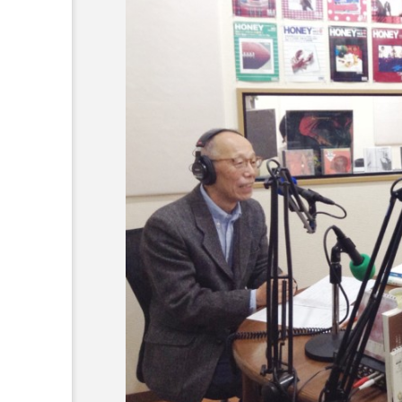
プレゼント】兵庫陶芸美
最終回【JAZZ Bar cozy】
展「こども学芸員とつく
（木）今回はビル・エヴ
ども美術館』」 5名様
リバーサイド4部作を特集
プレゼント！
た！
9
2024.03.07
10周年記念
12月号
2025年度
2026
2