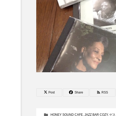
『今日の空が一番好き、とまだ
あかしあ台小学校
あじさ
あめぽったん
いばら姫
おでかけ情報
おばあちゃ
かしこいグレーテル
かも
くまぐみ
くるまのなかに
こうべさんだ伝統文化体験フェスタ
Post
Share
RSS
こだわり城紀行
こども学
さっちゃん社協だより
す
HONEY SOUND CAFE
,
JAZZ BAR COZY
,
ゲス