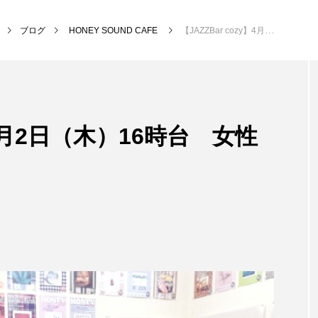
ブログ
HONEY SOUND CAFE
【JAZZBar cozy】4月2日（木）16時台 女性ピアニスト特集～
NEW POST
y】4月2日（木）16時台 女性
MY SWEET GARDEN
校区