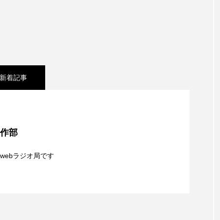
レンティス
アメリカ
アメリカ・イギリス製作
ア
・グランデ
アリス館
アル・パチーノ
アンプラグ
イエス・キリスト
イギリス
イギリス映画
イギリ
新着記事
イラク
インタビュー
インド映画
イ・レ
シネマ】日本映画『平行と垂直』
ウィリアム・シェイクスピア
ウインド・アンサンブル・コスモス
制作部
ス
エディントンへようこそ
エミリア・ペレス
エミ
夢を形にミラクルタイムズ】8月7日（金）配信 麹ラ
webラジオ局です
ル・ファニング
エレノアってグレイト。
エンターテイン
】8月6日（木）配信 ボランティア活動センターを紹
親子コミュニケーション講座開催！
ハヌル
オーケストラ
カタール
カナダ映画
国際映画祭
カーテンコールの灯
ガーデニングラジオ