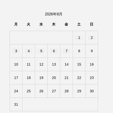
団「さくらんぼ」
2026年8月
あの歌を憶えている
月
火
水
木
金
土
日
いしい絵本
おしえて絵本
1
2
せ
かしこいエルゼ
3
4
5
6
7
8
9
きもちはなにいろ？
10
11
12
13
14
15
16
だ伝統文化体験フェスタ
17
18
19
20
21
22
23
のいばしょ
24
25
26
27
28
29
30
ろ・るみえーる
みないでくださいな
31