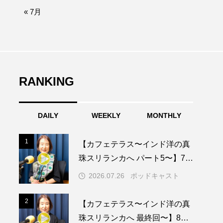
afe‐Nanana no Moe
« 7月
なきごえバス
ふたりの魔女
RANKING
みなとっちラジオ！
DAILY
WEEKLY
MONTHLY
園
もたいまさこ
1
1
【カフェテラス〜インド洋の真
稚園
珠スリランカへ パート5〜】7月
26日（日）配信 憧れのツリー
2026.07.26
ポッドキャスト
ハウスで過ごした夜
ージ
2
2
【カフェテラス〜インド洋の真
珠スリランカへ 最終回〜】8月2
ッキング