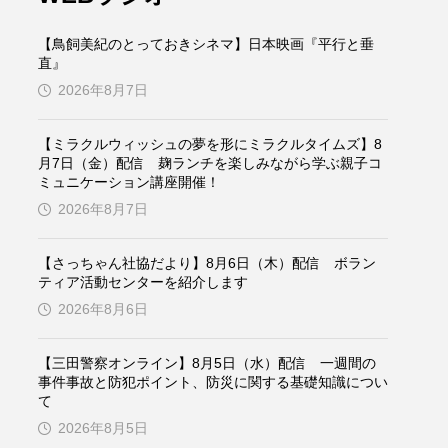
ケンズ
チン・ソヨン
【鳥飼美紀のとっておきシネマ】日本映画『平行と垂
トム・ヒドルストン
直』
2026年8月7日
ドマーニ！ 愛のことづて
【ミラクルウィッシュの夢を形にミラクルタイムズ】8
バッド・ジーニアス
月7日（金）配信 麹ランチを楽しみながら学ぶ親子コ
ミュニケーション講座開催！
役
ヒョン・ウソク
2026年8月7日
ザン・オズペテク
【さっちゃん社協だより】8月6日（木）配信 ボラン
ティア活動センターを紹介します
フランス
フランス映画
2026年8月6日
【三田警察オンライン】8月5日（水）配信 一週間の
事件事故と防犯ポイント、防災に関する基礎知識につい
ブレーメンの音楽隊
て
2026年8月5日
ペット写真大募集！