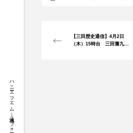
ちめいど
ちめいど雄介の
つなごーごー
てっぺんの
にげてさがして
のん
【三田歴史通信】4月2日
（木）15時台 三田藩九鬼
ひとつの机、ふたつの制服
家について
ふつうの子ども
ぶらりま
みるくっくキッズクラブ逆瀬川
もっと知りたい認知症のこと
ゆたかな第三の人生のススメ
わたしらしく心豊かに過ごすた
アカデミックコモンズ
ア