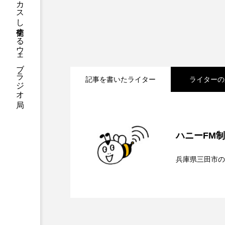
ハニーエフエム｜地域・人にフォーカスし発信するウェブラジオ局
アニメーション映画
アプ
アリのおでかけ
アリアナ
アーカイブ
アート
記事を書いたライター
ライターの
イタリア映画
イベント
2026.08.07
【鳥飼美紀のとっておき
ウィキッド 永遠の約束
ハニーFM
ウインド･アンサンブル･コスモ
2026.08.07
【ミラクルウィッシュの
兵庫県三田市の
エリーザ・シュロット
エ
2026.08.06
【さっちゃん社協だより
ンチを楽しみながら学ぶ
オダギリ・ジョー
オム・
カラーモンスター
カンヌ
介します