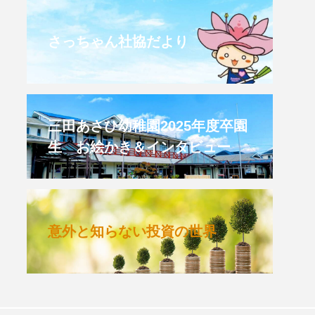
CROSSING 心の交差点
さっちゃん社協だより
HONEY
HONEY FM
et's 追求 The 牛肉
三田あさひ幼稚園2025年度卒園
生 お絵かき＆インタビュー
 HARMO
クト関西学院AgriNOVA
意外と知らない投資の世界
TIONS/TWIN
KED
youtube
IE」