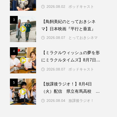
日（日）配信 いよいよ友人宅
2026.08.02
ポッドキャスト
へ
メリカ映画
アメリカ製作
3
3
【鳥飼美紀のとっておきシネ
ド
アン・ハサウェイ
マ】日本映画『平行と垂直』
ス製作
イタリア
2026.08.07
とっておきシネマ
ウィキッド
4
4
【ミラクルウィッシュの夢を形
にミラクルタイムズ】8月7日
（金）配信 麹ランチを楽しみ
2026.08.07
ポッドキャスト
ながら学ぶ親子コミュニケーシ
リー・ワトソン
ョン講座開催！
5
5
【放課後ラジオ！】8月4日
メント
オダギリジョー
（火）配信 県立有馬高校 第
74回兵庫学校農業クラブ連盟大
カフェテラス
2026.08.04
放課後ラジオ！
会について
キム・へヨン