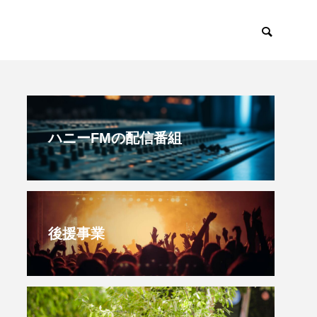
すみからすみまで
放課後ラジオ！
ハニーFMの配信番組
後援事業
