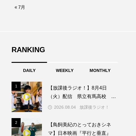
afe‐Nanana no Moe
« 7月
なきごえバス
ふたりの魔女
RANKING
みなとっちラジオ！
DAILY
WEEKLY
MONTHLY
園
もたいまさこ
1
1
【放課後ラジオ！】8月4日
稚園
（火）配信 県立有馬高校 第
74回兵庫学校農業クラブ連盟大
2026.08.04
放課後ラジオ！
会について
ージ
2
2
【鳥飼美紀のとっておきシネ
マ】日本映画『平行と垂直』
ッキング