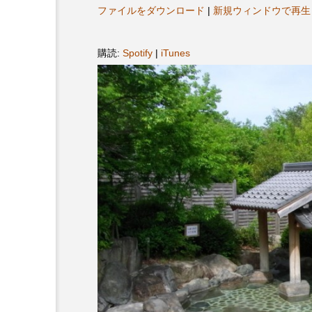
ヤ
プレゼント】兵庫陶芸美
最終回【JAZZ Bar cozy】
ファイルをダウンロード
|
新規ウィンドウで再生
ー
展「こども学芸員とつく
（木）今回はビル・エヴ
ども美術館』」 5名様
リバーサイド4部作を特集
購読:
Spotify
|
iTunes
プレゼント！
た！
9
2024.03.07
10周年記念
12月号
2025年度
2026
2