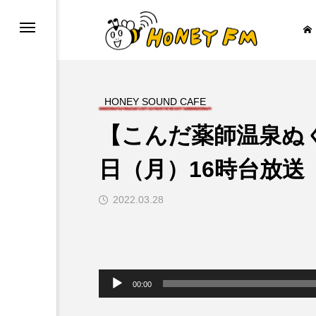
HONEY SOUND CAFE
【こんだ薬師温泉ぬく
ープレゼント
JAZZ BAR COZY
日（月）16時台放送
2022.03.28

音
声
00:00
プ
レ
ー