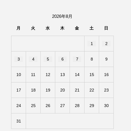
団「さくらんぼ」
2026年8月
あの歌を憶えている
月
火
水
木
金
土
日
いしい絵本
おしえて絵本
1
2
せ
かしこいエルゼ
3
4
5
6
7
8
9
きもちはなにいろ？
10
11
12
13
14
15
16
だ伝統文化体験フェスタ
17
18
19
20
21
22
23
のいばしょ
24
25
26
27
28
29
30
ろ・るみえーる
みないでくださいな
31