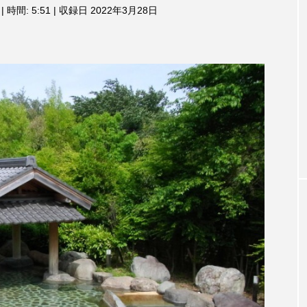
3月7日
【マイスイートガーデン】7月14
【校区
|
時間: 5:51
|
収録日 2022年3月28日
ム
調
ァンス
日（火）配信 庭づくりは曲線を
日（土
節
しまし
意識しています 三田グリーンネ
2024
に
ットの山本さん
は
2026.07.14
上
下
矢
印
キ
ー
を
使
っ
て
TAG LIST
く
だ
さ
い。
1975年のケルン・コンサート
1学期
1年生
202
026年
2026年度
20周年
2学期
3年生