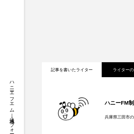
ちめいど
ちめいど雄介の
つなごーごー
てっぺんの
にげてさがして
のん
ひとつの机、ふたつの制服
ふつうの子ども
ぶらりま
記事を書いたライター
ライターの
みるくっくキッズクラブ逆瀬川
2026.08.07
【鳥飼美紀のとっておき
もっと知りたい認知症のこと
ハニーFM
ゆたかな第三の人生のススメ
2026.08.07
【ミラクルウィッシュの
兵庫県三田市の
わたしらしく心豊かに過ごすた
2026.08.06
【さっちゃん社協だより
ンチを楽しみながら学ぶ
アカデミックコモンズ
ア