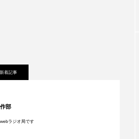
お砂糖ミルクはどうされますか
つつじが丘小学校
つながりC
向こうにあなたがいる
とくとくトーク
とっておきシネマ
はたらくおやさい バナナもいるよ！
ばらぐみ
ぱかっ
ひろかわさえこ
ぴぽん
ふくし情報
ふじ幼稚園
ち歩き
まこみちの爆笑肉トーク！
ままとこひろば
新着記事
みるくっ子通信
みるくのえほん
みるく・ひまわり
シネマ】日本映画『平行と垂直』
もんがきとしこの知りたい、聞きたい、伝えたい
やよい幼
制作部
ゆりのき台中学校
ゆりのき台小学校
夢を形にミラクルタイムズ】8月7日（金）配信 麹ラ
webラジオ局です
めのふくし情報！
わたなべあや
わらべうたベビーマッサ
】8月6日（木）配信 ボランティア活動センターを紹
親子コミュニケーション講座開催！
クトスクエア
アナ・レナス
アニバーサリースクラップブ