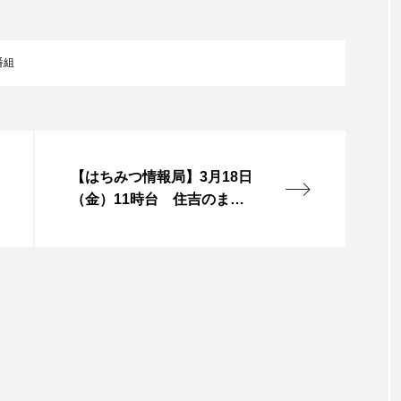
言えない僕は』
あいはらひろゆき
あかしあジュニア合唱
番組
いコンサート
あっぷっぷのぷ～
あなたが眠る間
おいしいおのまとぺ
おいしいぱんぱんでんしゃ
お
んと僕の約束
おもいおいも
おーい、応為
お知ら
【はちみつ情報局】3月18日
め食堂
がんを知り、がんを考える
きてみで東北
（金）11時台 住吉のまち
歩き
は？
けやき台中学校
けやき台小学校
こうべさん
2026
こうべさんだ能・狂言・講談子ども教室
こぐま
芸員とつくる『夏のこども美術館』
こばえちゃ東北
こー
ずかけ台
すずかけ台小学校
すずきまみ
そんなに