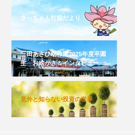
CROSSING 心の交差点
さっちゃん社協だより
HONEY
HONEY FM
et's 追求 The 牛肉
三田あさひ幼稚園2025年度卒園
生 お絵かき＆インタビュー
 HARMO
クト関西学院AgriNOVA
意外と知らない投資の世界
TIONS/TWIN
KED
youtube
IE」