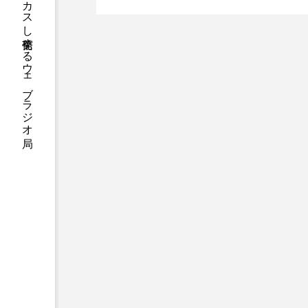
ハニーエフエム｜地域・人にフォーカスし発信するウェブラジオ局
アニメーション映画
アプ
介します
アリのおでかけ
アリアナ
アーカイブ
アート
イタリア映画
イベント
ウィキッド 永遠の約束
ウインド･アンサンブル･コスモ
エリーザ・シュロット
エ
オダギリ・ジョー
オム・
カラーモンスター
カンヌ