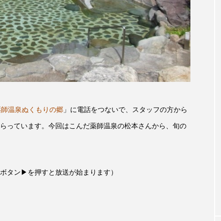
accototo
BAD GENIUS
BL出版
CONCLAVE
LACES
globe
HAMNET
HERE 時を越えて
JAZZ
KADOKAWA
KDDI
LATE SHIFT
L
AND
MOCOコレクション オムニバス
Playground/校庭
薬師温泉ぬくもりの郷
」に電話をつないで、スタッフの方から
ROKKO森の音ミュージアム
Rooting Aroma
SAKDAC
らっています。今回はこんだ薬師温泉の松本さんから、旬の
 MEETINGのつながるラジオ
SDGs・タイプスマート農業推進プロジェ
Singing with a smile
snowwhite
SPOTTED PRODUC
ボタン▶を押すと放送が始まります）
m Next Door
This is SUEKI
We Live In Time
WIC
⻑尾謙杜
「THE オリバーな犬、（Gosh!!）このヤロウMOV