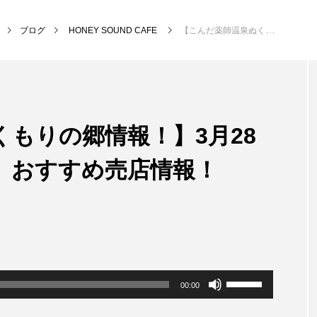
ブログ
HONEY SOUND CAFE
【こんだ薬師温泉ぬくもりの郷情報！】3月28日（月）16時台放送 おすすめ売店情報！
NEW POST
もりの郷情報！】3月28
MY SWEET GARDEN
校区
 おすすめ売店情報！
ボ
00:00
リ
ュ
ー