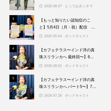
2026.08.07
とっておきシネマ
メリカ映画
アメリカ製作
3
3
【もっと知りたい認知症のこ
ド
アン・ハサウェイ
と】5月4日（月・祝）配信 認
知症ってどんな病気？三田市の
ス製作
イタリア
2026.05.04
ポッドキャスト
取り組みや施策を紹介します
ウィキッド
4
4
【カフェテラス〜インド洋の真
珠スリランカへ 最終回〜】8月2
日（日）配信 いよいよ友人宅
2026.08.02
ポッドキャスト
へ
リー・ワトソン
5
5
【カフェテラス〜インド洋の真
メント
オダギリジョー
珠スリランカへ パート5〜】7月
26日（日）配信 憧れのツリー
カフェテラス
2026.07.26
ポッドキャスト
ハウスで過ごした夜
キム・へヨン