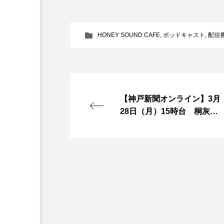
『今日の空が一番好き、とまだ
HONEY SOUND CAFE
,
ポッドキャスト
,
配信
あかしあ台小学校
あじさ
あめぽったん
いばら姫
おでかけ情報
おばあちゃ
【神戸新聞オンライン】3月
かしこいグレーテル
かも
28日（月）15時台 桐灰カ
イロ 国内生産7割超が三田
くまぐみ
くるまのなかに
製
こうべさんだ伝統文化体験フェスタ
こだわり城紀行
こども学
さっちゃん社協だより
す