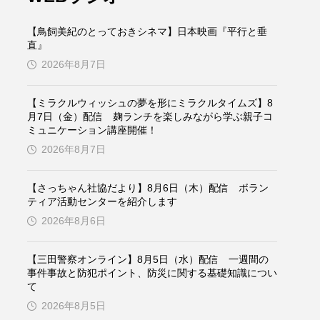
ケンズ
チン・ソヨン
【鳥飼美紀のとっておきシネマ】日本映画『平行と垂
トム・ヒドルストン
直』
2026年8月7日
ドマーニ！ 愛のことづて
【ミラクルウィッシュの夢を形にミラクルタイムズ】8
バッド・ジーニアス
月7日（金）配信 麹ランチを楽しみながら学ぶ親子コ
ミュニケーション講座開催！
役
ヒョン・ウソク
2026年8月7日
ザン・オズペテク
【さっちゃん社協だより】8月6日（木）配信 ボラン
ティア活動センターを紹介します
フランス
フランス映画
2026年8月6日
【三田警察オンライン】8月5日（水）配信 一週間の
事件事故と防犯ポイント、防災に関する基礎知識につい
ブレーメンの音楽隊
て
2026年8月5日
ペット写真大募集！