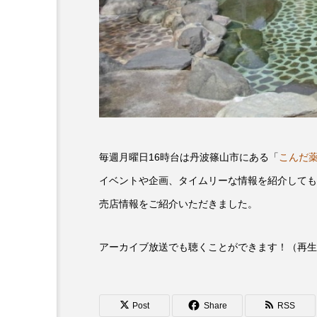
6月号
77
7月
DEPARTURES
FACES P
IT’S OKAY！
J-POP
lets追求the牛肉
LOST L
毎週月曜日16時台は丹波篠山市にある「
こんだ
ROKKO 森の音ミュージアム
イベントや企画、タイムリーな情報を紹介しても
SANDA ORGANIC VILLAGE
売店情報をご紹介いただきました。
SIKIガーデン Autumn Season
アーカイブ放送でも聴くことができます！（再生
SUNSUNキッズ
The Roo
Yukoの子連れハワイ旅珍道中
Post
Share
RSS