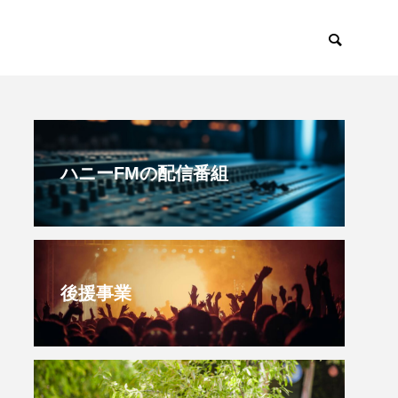
すみからすみまで
放課後ラジオ！
ハニーFMの配信番組
後援事業
