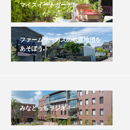
マイスイートガーデン
すみからすみまで】3月16
【放課後ラジオ！】8月
）三田市立 高平小学校
配信 県立有馬高校 第
学校農業クラブ連盟大
.03.16
2026.08.04
ファームサーカスの地産地消を
あそぼう！
みなとっちラジオ！
4年度
2025年
4年生
6年生