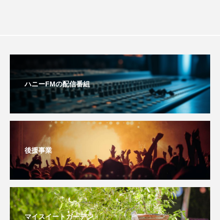
youtube
Yukoの子連れハワイ旅珍道中
⻑尾謙杜
「THE オリバーな犬、（Gosh!!）このヤロウMOVIE」
『今日の空が一番好き、とまだ言えない僕は』
ハニーFMの配信番組
あいはらひろゆき
あかしあジュニア合唱団「さくらんぼ」
あかしあ台小学校
あじさいコンサート
後援事業
あっぷっぷのぷ～
あなたが眠る間
あの歌を憶えている
あめぽったん
マイスイートガーデン
いばら姫
おいしいおのまとぺ