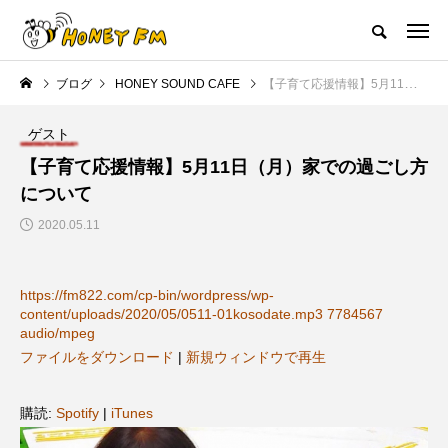
ハニーエフエム｜地域・人にフォーカスし発信するウェブラジオ局
ブログ
HONEY SOUND CAFE
【子育て応援情報】5月11日（月）家での過ごし方について
HOME
ハニーFMの紹介
後援申請
フリーペーパー
プレイ
ゲスト
NEW POST
【子育て応援情報】5月11日（月）家での過ごし方
について
JAZZ BAR COZY
MY SWEET GARDEN
2020.05.11
https://fm822.com/cp-bin/wordpress/wp-
content/uploads/2020/05/0511-01kosodate.mp3 7784567
audio/mpeg
ファイルをダウンロード
|
新規ウィンドウで再生
美
最終回【JAZZ Bar cozy】3月7
【マイスイートガーデン】7月1
購読:
Spotify
|
iTunes
日（木）今回はビル・エヴァン
日（火）配信 庭づくりは曲線