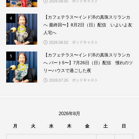
ポッドキャスト
2026.08.05
ちめいど雄介のお砂糖ミルクはどうされますか
【カフェテラス〜インド洋の真珠スリランカ
つつじが丘小学校
つながりCafe‐Nanana no Moe
4
4
へ 最終回〜】8月2日（日）配信 いよいよ友
人宅へ
つなごーごー
てっぺんの向こうにあなたがいる
ポッドキャスト
2026.08.02
とくとくトーク
とっておきシネマ
【カフェテラス〜インド洋の真珠スリランカ
5
5
へ パート5〜】7月26日（日）配信 憧れのツ
なきごえバス
にげてさがして
リーハウスで過ごした夜
はたらくおやさい バナナもいるよ！
ばらぐみ
ポッドキャスト
2026.07.26
ぱかっ
ひとつの机、ふたつの制服
ひろかわさえこ
ぴぽん
ふくし情報
2026年8月
ふじ幼稚園
ふたりの魔女
ふつうの子ども
月
火
水
木
金
土
日
ぶらりまち歩き
まこみちの爆笑肉トーク！