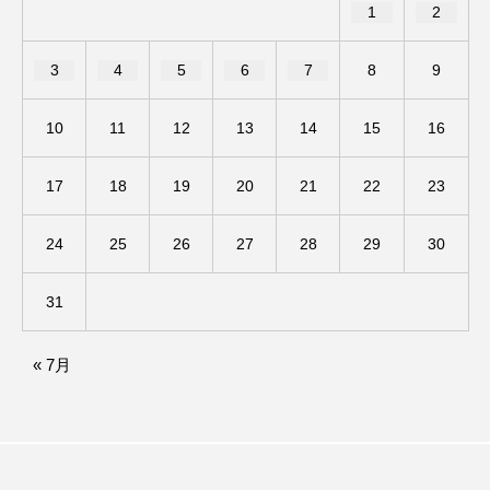
1
2
ままとこひろば
みなとっちラジオ！
3
4
5
6
7
8
9
みるくっくキッズクラブ逆瀬川
みるくっ子通信
10
11
12
13
14
15
16
みるくのえほん
みるく・ひまわり園
17
18
19
20
21
22
23
もたいまさこ
もっと知りたい認知症のこと
24
25
26
27
28
29
30
もんがきとしこの知りたい、聞きたい、伝えたい
31
やよい幼稚園
ゆたかな第三の人生のススメ
ゆりのき台中学校
ゆりのき台小学校
« 7月
わたしらしく心豊かに過ごすためのふくし情報！
わたなべあや
わらべうたベビーマッサージ