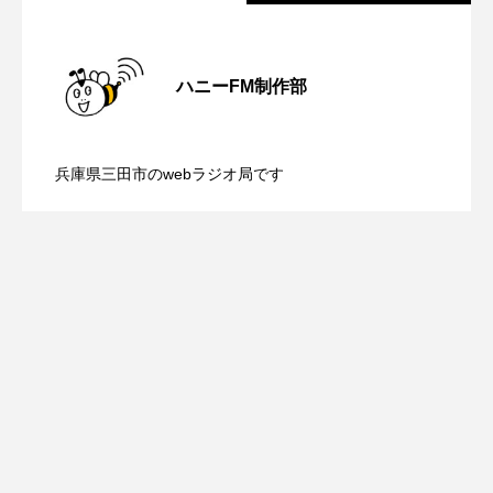
ROKKO森の音ミュージアム
Rooting Aroma
【ミラクルウィッシュの夢を形にミラク
2026.08.07
SAKDAC HARMO
ハニーFM制作部
SANDA ORGANIC VILLAGE MEETINGのつながるラジオ
【さっちゃん社協だより】8月6日（木）
2026.08.06
ルタイムズ】8月7日（金）配信 麹ラン
SDGs・タイプスマート農業推進プロジェクト関西学院
兵庫県三田市のwebラジオ局です
AgriNOVA
【三田警察オンライン】8月5日（水）配
2026.08.05
配信 ボランティア活動センターを紹介
チを楽しみながら学ぶ親子コミュニケー
SIKIガーデン Autumn Season
信 一週間の事件事故と防犯ポイント、
します
ション講座開催！
Singing with a smile
snowwhite
SPOTTED PRODUCTIONS/TWIN
防災に関する基礎知識について
SUNSUNキッズ
The Room Next Door
This is SUEKI
We Live In Time
WICKED