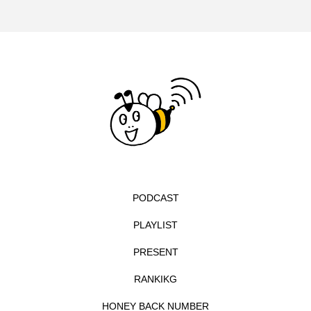
イエス・キリスト
イギリス
イギリス映画
イギリス製作
イタリア
イタリア映画
イベント
イラク
インタビュー
インド映画
イ・レ
ウィキッド
ウィキッド 永遠の約束
ウィリアム・シェイクスピア
PODCAST
ウインド・アンサンブル・コスモス
PLAYLIST
ウインド･アンサンブル･コスモス
PRESENT
エディントンへようこそ
エミリア・ペレス
RANKIKG
HONEY BACK NUMBER
エミリー・ワトソン
エリーザ・シュロット