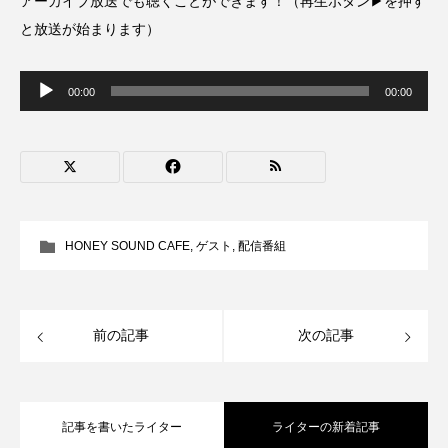
アーカイブ放送でも聴くことができます！（再生ボタン▶を押す
CONCLAVE
CROSSING 心の交差点
と放送が始まります）
DEPARTURES
FACES PLACES
globe
音
声
00:00
00:00
プ
レ
HAMNET
HERE 時を越えて
HONEY
ー
ヤ
ー
HONEY FM
IT’S OKAY！
J-POP
JAZZ
KADOKAWA
KDDI
HONEY SOUND CAFE
,
ゲスト
,
配信番組
LATE SHIFT
Let's 追求 The 牛肉
lets追求the牛肉
LOST LAND
前の記事
次の記事
MOCOコレクション オムニバス
Playground/校庭
ROKKO 森の音ミュージアム
記事を書いたライター
ライターの新着記事