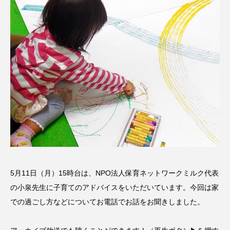
名
ス リバーサイド4部作を特集し
意識しています 三田グリーン
ました！
ットの山本さん
2024.03.07
2026.07.14
TAG LIST
10周年記念
12月号
1975年のケルン・コンサート
1学期
1年生
2024年度
2025年
2025年度
2026
2026年
2026年度
20周年
2学期
5月11日（月）15時台は、NPO法人保育ネットワークミルク代表
の小泉先生に子育てのアドバイスをいただいています。今回は家
3年生
4年生
6年生
6月号
77
での過ごし方などについてお電話でお話をお聞きしました。
7月
accototo
BAD GENIUS
BL出版