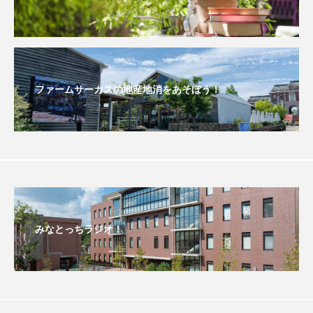
おいしいぱんぱんでんしゃ
おいしい絵本
おしえて絵本
おでかけ情報
ファームサーカスの地産地消をあそぼう！
おばあちゃんと僕の約束
おもいおいも
おーい、応為
お知らせ
かしこいエルゼ
かしこいグレーテル
かもめ食堂
がんを知り、がんを考える
きてみで東北
みなとっちラジオ！
きもちはなにいろ？
くまぐみ
くるまのなかには？
けやき台中学校
けやき台小学校