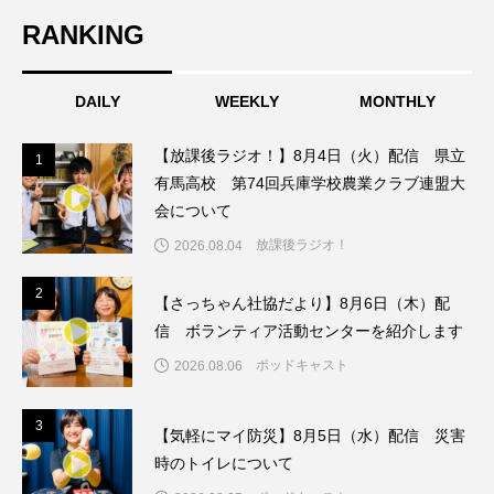
RANKING
こうべさんだ伝統文化体験フェスタ
こうべさんだ伝統文化体験フェスタ2026
DAILY
WEEKLY
MONTHLY
こうべさんだ能・狂言・講談子ども教室
【放課後ラジオ！】8月4日（火）配信 県立
1
1
有馬高校 第74回兵庫学校農業クラブ連盟大
こぐまのいばしょ
こだわり城紀行
会について
こども学芸員とつくる『夏のこども美術館』
放課後ラジオ！
2026.08.04
こばえちゃ東北
こーろ・るみえーる
2
2
【さっちゃん社協だより】8月6日（木）配
信 ボランティア活動センターを紹介します
さっちゃん社協だより
すずかけ台
ポッドキャスト
2026.08.06
すずかけ台小学校
すずきまみ
3
3
【気軽にマイ防災】8月5日（水）配信 災害
そんなにみないでくださいな
ちめいど
時のトイレについて