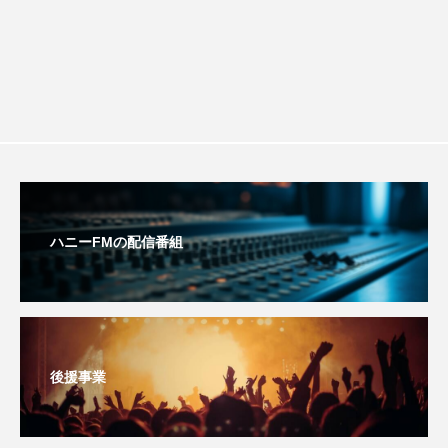
おいしいぱんぱんでんしゃ
おいしい絵本
おしえて絵本
おでかけ情報
おばあちゃんと僕の約束
おもいおいも
おーい、応為
お知らせ
かしこいエルゼ
かしこいグレーテル
かもめ食堂
ハニーFMの配信番組
がんを知り、がんを考える
きてみで東北
きもちはなにいろ？
くまぐみ
後援事業
くるまのなかには？
けやき台中学校
けやき台小学校