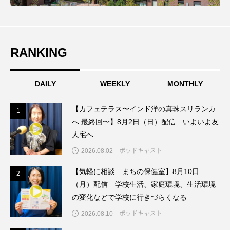
ちめいど雄介のお砂糖ミルクはどうされますか
つつじが丘小学校
つながりCafe‐Nanana no Moe
RANKING
つなごーごー
てっぺんの向こうにあなたがいる
とくとくトーク
とっておきシネマ
DAILY
WEEKLY
MONTHLY
なきごえバス
にげてさがして
のん
【カフェテラス〜インド洋の真珠スリランカ
1
1
へ 最終回〜】8月2日（日）配信 いよいよ友
はたらくおやさい バナナもいるよ！
ばらぐみ
人宅へ
ポッドキャスト
2026.08.02
ぱかっ
ひとつの机、ふたつの制服
【気軽に相談 まちの保健室】8月10日
2
2
ひろかわさえこ
ぴぽん
ふくし情報
（月）配信 学校生活、家庭環境、生活環境
の変化などで学校に行きづらくなる
ふじ幼稚園
ふたりの魔女
ふつうの子ども
ポッドキャスト
2026.08.10
ぶらりまち歩き
まこみちの爆笑肉トーク！