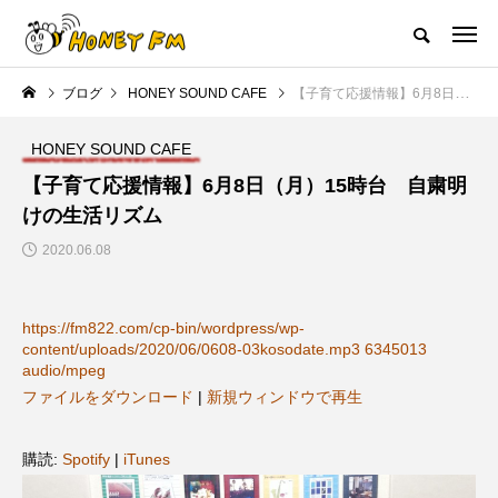
ハニーエフエム｜地域・人にフォーカスし発信するウェブラジオ局
ブログ
HONEY SOUND CAFE
【子育て応援情報】6月8日（月）15時台 自粛明けの生活リズム
HOME
ハニーFMの紹介
後援申請
フリーペーパー
プレイ
HONEY SOUND CAFE
NEW POST
【子育て応援情報】6月8日（月）15時台 自粛明
けの生活リズム
JAZZ BAR COZY
MY SWEET GARDEN
2020.06.08
https://fm822.com/cp-bin/wordpress/wp-
content/uploads/2020/06/0608-03kosodate.mp3 6345013
audio/mpeg
ファイルをダウンロード
|
新規ウィンドウで再生
美
最終回【JAZZ Bar cozy】3月7
【マイスイートガーデン】7月1
購読:
Spotify
|
iTunes
日（木）今回はビル・エヴァン
日（火）配信 庭づくりは曲線