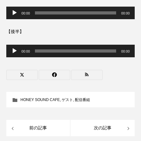
ROKKO森の音ミュージアム
Rooting Aroma
音
声
00:00
00:00
プ
SAKDAC HARMO
レ
ー
ヤ
【後半】
SANDA ORGANIC VILLAGE MEETINGのつながるラジオ
ー
音
SDGs・タイプスマート農業推進プロジェクト関西学院
声
00:00
00:00
AgriNOVA
プ
レ
ー
ヤ
SIKIガーデン Autumn Season
ー
Singing with a smile
snowwhite
SPOTTED PRODUCTIONS/TWIN
HONEY SOUND CAFE
,
ゲスト
,
配信番組
SUNSUNキッズ
The Room Next Door
前の記事
次の記事
This is SUEKI
We Live In Time
WICKED