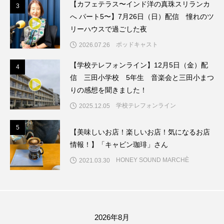
【カフェテラス〜インド洋の真珠スリランカ
3
3
へ パート5〜】7月26日（日）配信 憧れのツ
ままとこひろば
みなとっちラジオ！
リーハウスで過ごした夜
ポッドキャスト
みるくっくキッズクラブ逆瀬川
みるくっ子通信
2026.07.26
【学校テレフォンライン】12月5日（金）配
4
4
みるくのえほん
みるく・ひまわり園
信 三田小学校 5年生 音楽会と三田小まつ
りの感想を聞きました！
もたいまさこ
もっと知りたい認知症のこと
学校テレフォンライン
2025.12.05
もんがきとしこの知りたい、聞きたい、伝えたい
5
5
【美味しいお店！楽しいお店！気になるお店
やよい幼稚園
ゆたかな第三の人生のススメ
情報！】「キャビン珈琲」さん
HONEY SOUND MARCHÈ
2021.03.30
ゆりのき台中学校
ゆりのき台小学校
わたしらしく心豊かに過ごすためのふくし情報！
わたなべあや
わらべうたベビーマッサージ
2026年8月