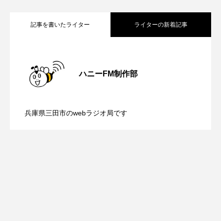
youtube
Yukoの子連れハワイ旅珍道中
記事を書いたライター
ライターの新着記事
⻑尾謙杜
「THE オリバーな犬、（Gosh!!）このヤロウMOVIE」
【気軽に相談 まちの保健室】8月10日
2026.08.10
ハニーFM制作部
『今日の空が一番好き、とまだ言えない僕は』
【内藤美保のこばえちゃ東北】8月8日
2026.08.08
（月）配信 学校生活、家庭環境、生活
あいはらひろゆき
兵庫県三田市のwebラジオ局です
あかしあジュニア合唱団「さくらんぼ」
【鳥飼美紀のとっておきシネマ】日本映
2026.08.07
（土）配信 宮城県松島町「松島」
環境の変化などで学校に行きづらくなる
あかしあ台小学校
あじさいコンサート
画『平行と垂直』
あっぷっぷのぷ～
あなたが眠る間
あの歌を憶えている
あめぽったん
いばら姫
おいしいおのまとぺ