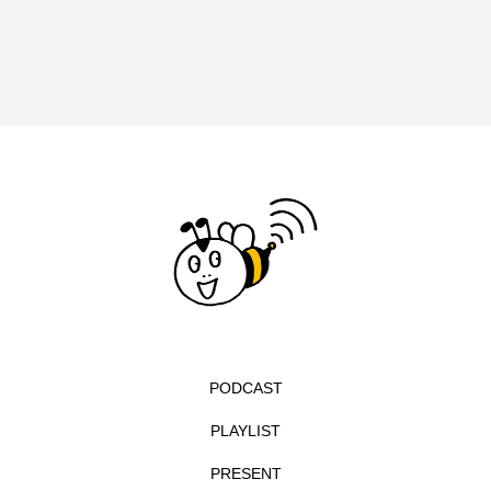
エル・ファニング
エレノアってグレイト。
エンターテインメント
オダギリジョー
オダギリ・ジョー
オム・ハヌル
オーケストラ
カタール
カナダ映画
カフェテラス
カラーモンスター
カンヌ国際映画祭
カーテンコールの灯
ガーデニングラジオ
キム・へヨン
PODCAST
キング・オブ・キングス
クラファン
PLAYLIST
クリスマス
クロエ・ジャオ
グリム兄弟
PRESENT