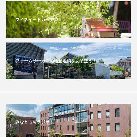
こうべさんだ伝統文化体験フェスタ
マイスイートガーデン
こうべさんだ伝統文化体験フェスタ2026
こうべさんだ能・狂言・講談子ども教室
こぐまのいばしょ
こだわり城紀行
ファームサーカスの地産地消をあそぼう！
こども学芸員とつくる『夏のこども美術館』
こばえちゃ東北
こーろ・るみえーる
さっちゃん社協だより
すずかけ台
すずかけ台小学校
すずきまみ
みなとっちラジオ！
そんなにみないでくださいな
ちめいど