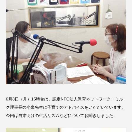
名
ス リバーサイド4部作を特集し
意識しています 三田グリーン
ました！
ットの山本さん
2024.03.07
2026.07.14
TAG LIST
10周年記念
12月号
1975年のケルン・コンサート
1学期
1年生
2024年度
2025年
2025年度
2026
2026年
2026年度
20周年
2学期
6月8日（月）15時台は、認定NPO法人保育ネットワーク・ミル
ク理事長の小泉先生に子育てのアドバイスをいただいています。
3年生
4年生
6年生
6月号
77
今回は自粛明けの生活リズムなどについてお聞きしました。
7月
accototo
BAD GENIUS
BL出版