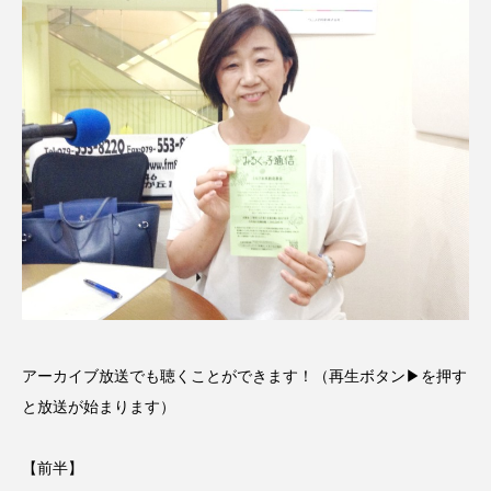
CONCLAVE
CROSSING 心の交差点
DEPARTURES
FACES PLACES
globe
HAMNET
HERE 時を越えて
HONEY
HONEY FM
IT’S OKAY！
J-POP
JAZZ
KADOKAWA
KDDI
LATE SHIFT
Let's 追求 The 牛肉
lets追求the牛肉
LOST LAND
アーカイブ放送でも聴くことができます！（再生ボタン▶を押す
MOCOコレクション オムニバス
と放送が始まります）
Playground/校庭
ROKKO 森の音ミュージアム
【前半】