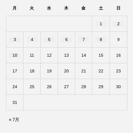
アカデミックコモンズ
アクトスクエア
月
火
水
木
金
土
日
アナ・レナス
1
2
アニバーサリースクラップブッキング
3
4
5
6
7
8
9
アニメーション映画
アプレンティス
10
11
12
13
14
15
16
アメリカ
アメリカ・イギリス製作
17
18
19
20
21
22
23
アメリカ映画
アメリカ製作
24
25
26
27
28
29
30
アリのおでかけ
アリアナ・グランデ
31
アリス館
アル・パチーノ
アンプラグド
« 7月
アン・ハサウェイ
アーカイブ
アート