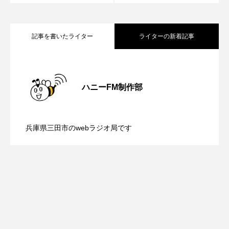
youtube
Yukoの子連れハワイ旅珍道中
⻑尾謙杜
記事を書いたライター
ライターの新着記事
「THE オリバーな犬、（Gosh!!）このヤロウMOVIE」
【鳥飼美紀のとっておきシネマ】日本映
2026.08.07
『今日の空が一番好き、とまだ言えない僕は』
ハニーFM制作部
あいはらひろゆき
【ミラクルウィッシュの夢を形にミラク
2026.08.07
画『平行と垂直』
兵庫県三田市のwebラジオ局です
あかしあジュニア合唱団「さくらんぼ」
【さっちゃん社協だより】8月6日（木）
2026.08.06
ルタイムズ】8月7日（金）配信 麹ラン
あかしあ台小学校
あじさいコンサート
配信 ボランティア活動センターを紹介
あっぷっぷのぷ～
あなたが眠る間
チを楽しみながら学ぶ親子コミュニケー
あの歌を憶えている
あめぽったん
します
ション講座開催！
いばら姫
おいしいおのまとぺ