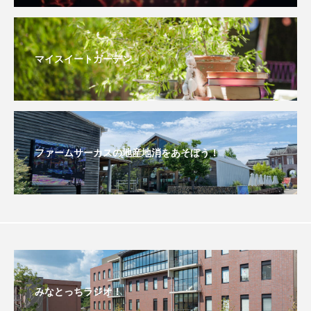
こうべさんだ伝統文化体験フェスタ
こうべさんだ伝統文化体験フェスタ2026
マイスイートガーデン
こうべさんだ能・狂言・講談子ども教室
こぐまのいばしょ
こだわり城紀行
こども学芸員とつくる『夏のこども美術館』
ファームサーカスの地産地消をあそぼう！
こばえちゃ東北
こーろ・るみえーる
さっちゃん社協だより
すずかけ台
すずかけ台小学校
すずきまみ
そんなにみないでくださいな
ちめいど
みなとっちラジオ！