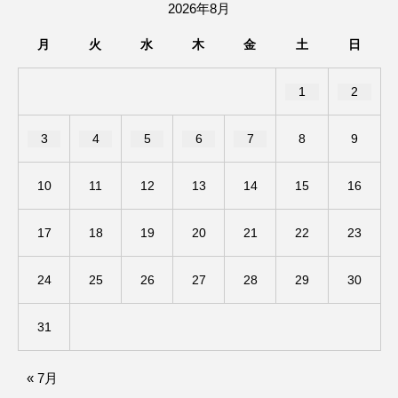
2026年8月
アカデミックコモンズ
アクトスクエア
月
火
水
木
金
土
日
アナ・レナス
1
2
アニバーサリースクラップブッキング
3
4
5
6
7
8
9
アニメーション映画
アプレンティス
10
11
12
13
14
15
16
アメリカ
アメリカ・イギリス製作
17
18
19
20
21
22
23
アメリカ映画
アメリカ製作
アリのおでかけ
アリアナ・グランデ
24
25
26
27
28
29
30
アリス館
アル・パチーノ
アンプラグド
31
アン・ハサウェイ
アーカイブ
アート
« 7月