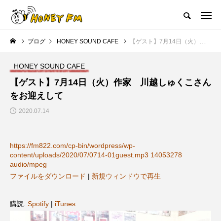
ハニーエフエム｜地域・人にフォーカスし発信するウェブラジオ局
ブログ
HONEY SOUND CAFE
【ゲスト】7月14日（火）作家 川越しゅくこさんをお迎えして
HOME
ハニーFMの紹介
後援申請
フリーペーパー
プレイ
HONEY SOUND CAFE
NEW POST
【ゲスト】7月14日（火）作家 川越しゅくこさん
をお迎えして
JAZZ BAR COZY
MY SWEET GARDEN
2020.07.14
https://fm822.com/cp-bin/wordpress/wp-
content/uploads/2020/07/0714-01guest.mp3 14053278
audio/mpeg
ファイルをダウンロード
|
新規ウィンドウで再生
美
最終回【JAZZ Bar cozy】3月7
【マイスイートガーデン】7月1
購読:
Spotify
|
iTunes
日（木）今回はビル・エヴァン
日（火）配信 庭づくりは曲線