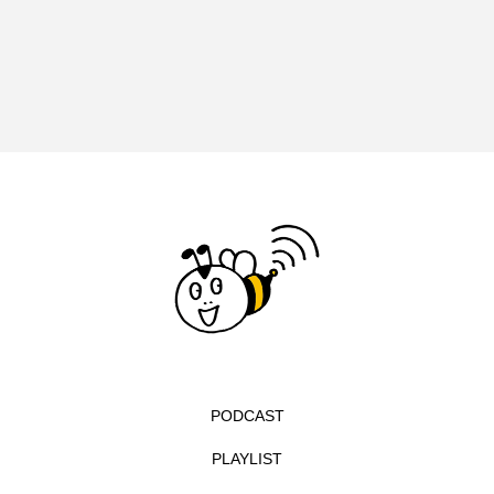
エル・ファニング
エレノアってグレイト。
エンターテインメント
オダギリジョー
オダギリ・ジョー
オム・ハヌル
オーケストラ
カタール
カナダ映画
カフェテラス
カラーモンスター
カンヌ国際映画祭
カーテンコールの灯
ガーデニングラジオ
キム・へヨン
PODCAST
キング・オブ・キングス
クラファン
PLAYLIST
クリスマス
クロエ・ジャオ
グリム兄弟