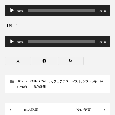
ROKKO森の音ミュージアム
Rooting Aroma
音
声
00:00
00:00
プ
SAKDAC HARMO
レ
ー
ヤ
【後半】
SANDA ORGANIC VILLAGE MEETINGのつながるラジオ
ー
音
SDGs・タイプスマート農業推進プロジェクト関西学院
声
00:00
00:00
AgriNOVA
プ
レ
ー
ヤ
SIKIガーデン Autumn Season
ー
Singing with a smile
snowwhite
SPOTTED PRODUCTIONS/TWIN
HONEY SOUND CAFE
,
カフェテラス ゲスト
,
ゲスト
,
毎日が
ものがたり
,
配信番組
SUNSUNキッズ
The Room Next Door
This is SUEKI
We Live In Time
WICKED
前の記事
次の記事