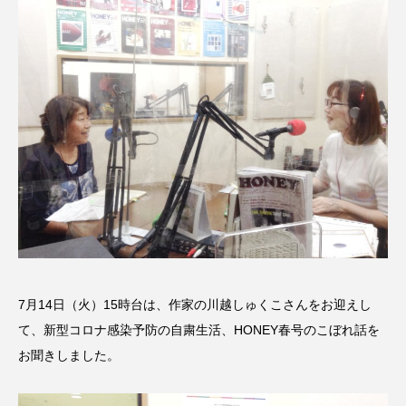
名
ス リバーサイド4部作を特集し
意識しています 三田グリーン
ました！
ットの山本さん
2024.03.07
2026.07.14
TAG LIST
10周年記念
12月号
1975年のケルン・コンサート
1学期
1年生
2024年度
2025年
2025年度
2026
2026年
2026年度
20周年
2学期
7月14日（火）15時台は、作家の川越しゅくこさんをお迎えし
て、新型コロナ感染予防の自粛生活、HONEY春号のこぼれ話を
3年生
4年生
6年生
6月号
77
お聞きしました。
7月
accototo
BAD GENIUS
BL出版