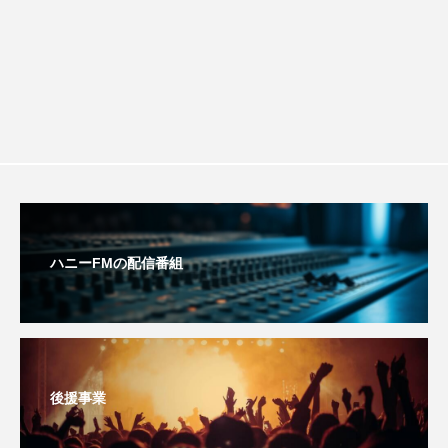
おいしいぱんぱんでんしゃ
おいしい絵本
おしえて絵本
おでかけ情報
おばあちゃんと僕の約束
おもいおいも
おーい、応為
お知らせ
かしこいエルゼ
かしこいグレーテル
かもめ食堂
ハニーFMの配信番組
がんを知り、がんを考える
きてみで東北
きもちはなにいろ？
くまぐみ
くるまのなかには？
けやき台中学校
後援事業
けやき台小学校