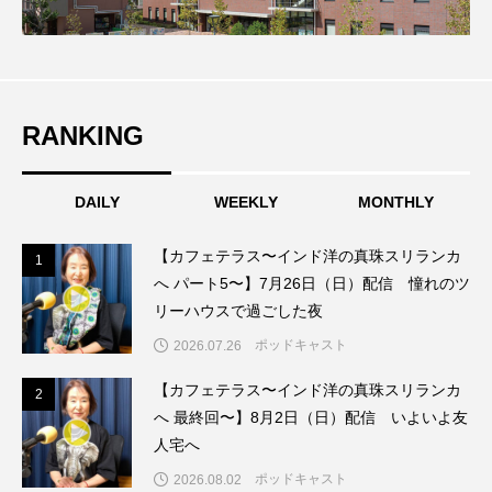
ちめいど雄介のお砂糖ミルクはどうされますか
つつじが丘小学校
つながりCafe‐Nanana no Moe
つなごーごー
てっぺんの向こうにあなたがいる
RANKING
とくとくトーク
とっておきシネマ
DAILY
WEEKLY
MONTHLY
なきごえバス
にげてさがして
のん
【カフェテラス〜インド洋の真珠スリランカ
1
1
はたらくおやさい バナナもいるよ！
ばらぐみ
へ パート5〜】7月26日（日）配信 憧れのツ
リーハウスで過ごした夜
ぱかっ
ひとつの机、ふたつの制服
ポッドキャスト
2026.07.26
ひろかわさえこ
ぴぽん
ふくし情報
【カフェテラス〜インド洋の真珠スリランカ
2
2
へ 最終回〜】8月2日（日）配信 いよいよ友
ふじ幼稚園
ふたりの魔女
ふつうの子ども
人宅へ
ポッドキャスト
2026.08.02
ぶらりまち歩き
まこみちの爆笑肉トーク！