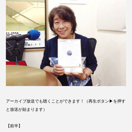
CONCLAVE
CROSSING 心の交差点
DEPARTURES
FACES PLACES
globe
HAMNET
HERE 時を越えて
HONEY
HONEY FM
IT’S OKAY！
J-POP
JAZZ
KADOKAWA
KDDI
LATE SHIFT
Let's 追求 The 牛肉
lets追求the牛肉
LOST LAND
アーカイブ放送でも聴くことができます！（再生ボタン▶を押す
MOCOコレクション オムニバス
と放送が始まります）
Playground/校庭
ROKKO 森の音ミュージアム
【前半】