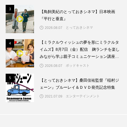
3
3
【鳥飼美紀のとっておきシネマ】日本映画
ままとこひろば
みなとっちラジオ！
『平行と垂直』
みるくっくキッズクラブ逆瀬川
みるくっ子通信
とっておきシネマ
2026.08.07
みるくのえほん
みるく・ひまわり園
【ミラクルウィッシュの夢を形にミラクルタ
4
4
イムズ】8月7日（金）配信 麹ランチを楽し
もたいまさこ
もっと知りたい認知症のこと
みながら学ぶ親子コミュニケーション講座開
催！
ポッドキャスト
2026.08.07
もんがきとしこの知りたい、聞きたい、伝えたい
5
5
やよい幼稚園
ゆたかな第三の人生のススメ
【とっておきシネマ】桑田佳祐監督『稲村ジ
ェーン』ブルーレイ＆ＤＶＤ発売記念特集
ゆりのき台中学校
ゆりのき台小学校
エンターテインメント
2021.07.09
わたしらしく心豊かに過ごすためのふくし情報！
わたなべあや
わらべうたベビーマッサージ