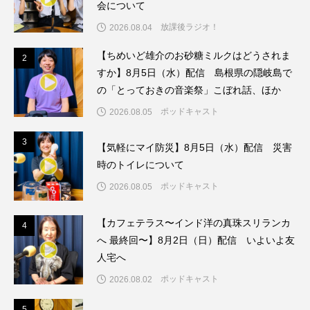
会について
イエス・キリスト
イギリス
イギリス映画
放課後ラジオ！
2026.08.04
イギリス製作
イタリア
イタリア映画
【ちめいど雄介のお砂糖ミルクはどうされま
2
2
すか】8月5日（水）配信 島根県の隠岐島で
イベント
イラク
インタビュー
の「とっておきの音楽祭」こぼれ話、ほか
インド映画
イ・レ
ウィキッド
ポッドキャスト
2026.08.05
ウィキッド 永遠の約束
3
3
【気軽にマイ防災】8月5日（水）配信 災害
時のトイレについて
ウィリアム・シェイクスピア
ポッドキャスト
2026.08.05
ウインド・アンサンブル・コスモス
【カフェテラス〜インド洋の真珠スリランカ
4
4
へ 最終回〜】8月2日（日）配信 いよいよ友
ウインド･アンサンブル･コスモス
人宅へ
エディントンへようこそ
エミリア・ペレス
ポッドキャスト
2026.08.02
エミリー・ワトソン
エリーザ・シュロット
5