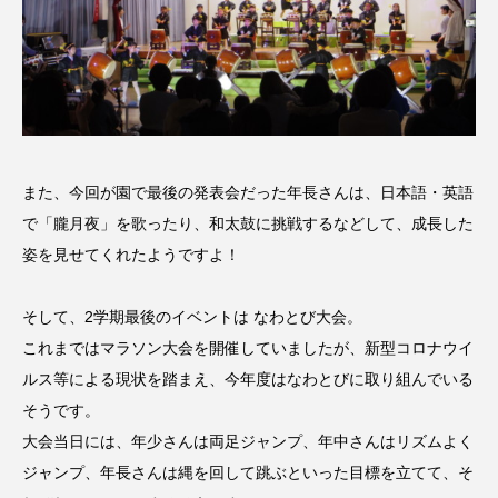
youtube
Yukoの子連れハワイ旅珍道中
⻑尾謙杜
「THE オリバーな犬、（Gosh!!）このヤロウMOVIE」
『今日の空が一番好き、とまだ言えない僕は』
また、今回が園で最後の発表会だった年長さんは、日本語・英語
で「朧月夜」を歌ったり、和太鼓に挑戦するなどして、成長した
あいはらひろゆき
姿を見せてくれたようですよ！
あかしあジュニア合唱団「さくらんぼ」
そして、2学期最後のイベントは なわとび大会。
あかしあ台小学校
あじさいコンサート
これまではマラソン大会を開催していましたが、新型コロナウイ
ルス等による現状を踏まえ、今年度はなわとびに取り組んでいる
あっぷっぷのぷ～
あなたが眠る間
そうです。
あの歌を憶えている
あめぽったん
大会当日には、年少さんは両足ジャンプ、年中さんはリズムよく
ジャンプ、年長さんは縄を回して跳ぶといった目標を立てて、そ
いばら姫
おいしいおのまとぺ