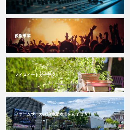
ままとこひろば
みなとっちラジオ！
みるくっくキッズクラブ逆瀬川
みるくっ子通信
後援事業
みるくのえほん
みるく・ひまわり園
もたいまさこ
もっと知りたい認知症のこと
もんがきとしこの知りたい、聞きたい、伝えたい
マイスイートガーデン
やよい幼稚園
ゆたかな第三の人生のススメ
ゆりのき台中学校
ゆりのき台小学校
わたしらしく心豊かに過ごすためのふくし情報！
ファームサーカスの地産地消をあそぼう！
わたなべあや
わらべうたベビーマッサージ