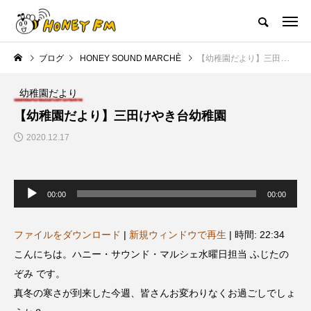
ハニーエフエム｜地域・人にフォーカスし発信するウェブラジオ局
ブログ
HONEY SOUND MARCHÈ
【幼稚園だより】三田けやき台幼稚園
HOME
ハニーFMの紹介
後援申請
フリーペーパー
プレイ
幼稚園だより
NEW POST
【幼稚園だより】三田けやき台幼稚園
2020.12.17
JAZZ BAR COZY
MY SWEET GARDEN
音
声
00:00
00:00
プ
レ
ー
ヤ
ファイルをダウンロード
|
新規ウィンドウで再生
|
時間: 22:34
ー
こんにちは。ハニー・サウンド・マルシェ水曜日担当 ふじたの
ぞみ です。
美
最終回【JAZZ Bar cozy】3月7
【マイスイートガーデン】7月1
真冬の寒さが到来した今週、皆さんお変わりなくお過ごしでしょ
日（木）今回はビル・エヴァン
日（火）配信 庭づくりは曲線