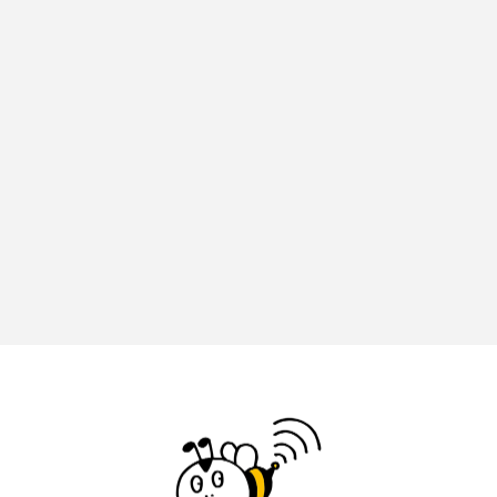
ジャネル・ツァイ
ジューン・スキップ
ジョディ・フォスター
ジョージア
スイス
スイス映画
スウェーデン
スカーレット・ヨハンソン
スケルトン！のりもの編
スターキャットアルバトロス・フィルム
スティーブン・キング
スペイン映画
スペシャルナビゲーター
セイハ英語学院
センチメンタル・バリュー
ソミーラ・リア・フッディン
タイ映画