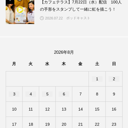
5
【カフェテラス】7月22日（水）配信 100人
の手形をスタンプして一緒に虹を描こう！
エル・ファニング
エレノアってグレイト。
ポッドキャスト
2026.07.22
エンターテインメント
オダギリジョー
オダギリ・ジョー
オム・ハヌル
2026年8月
オーケストラ
カタール
カナダ映画
月
火
水
木
金
土
日
カフェテラス
カラーモンスター
1
2
カンヌ国際映画祭
カーテンコールの灯
3
4
5
6
7
8
9
ガーデニングラジオ
キム・へヨン
キング・オブ・キングス
クラファン
10
11
12
13
14
15
16
クリスマス
クロエ・ジャオ
グリム兄弟
17
18
19
20
21
22
23