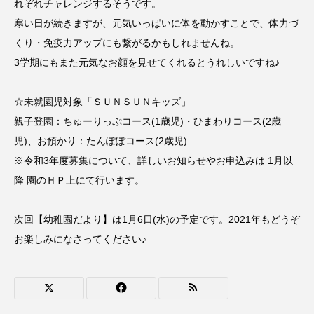
れぞれチャレンジするそうです。
寒い日が続きますが、元気いっぱいに体を動かすことで、体力づ
おいしいぱんぱんでんしゃ
おいしい絵本
くり・免疫力アップにも繋がるかもしれませんね。
3学期にもまた元気なお顔を見せてくれるとうれしいですね♪
おしえて絵本
おでかけ情報
おばあちゃんと僕の約束
おもいおいも
☆未就園児対象「ＳＵＮＳＵＮキッズ」
親子登園：ちゅーりっぷコース(1歳児)・ひまわりコース(2歳
おーい、応為
お知らせ
かしこいエルゼ
児)、お預かり：たんぽぽコース(2歳児)
※令和3年度募集について、詳しいお知らせやお申込みは 1月以
かしこいグレーテル
かもめ食堂
降 園のＨＰ上にて行います。
がんを知り、がんを考える
きてみで東北
次回【幼稚園だより】は1月6日(水)の予定です。2021年もどうぞ
きもちはなにいろ？
くまぐみ
お楽しみになさってください♪
くるまのなかには？
けやき台中学校
けやき台小学校