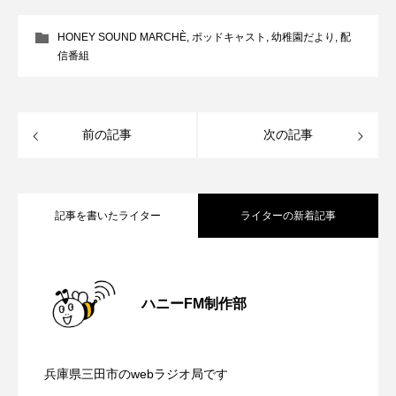
こうべさんだ伝統文化体験フェスタ
HONEY SOUND MARCHÈ
,
ポッドキャスト
,
幼稚園だより
,
配
信番組
こうべさんだ伝統文化体験フェスタ2026
こうべさんだ能・狂言・講談子ども教室
前の記事
次の記事
こぐまのいばしょ
こだわり城紀行
こども学芸員とつくる『夏のこども美術館』
記事を書いたライター
ライターの新着記事
こばえちゃ東北
こーろ・るみえーる
【さっちゃん社協だより】8月6日（木）
2026.08.06
さっちゃん社協だより
すずかけ台
ハニーFM制作部
すずかけ台小学校
すずきまみ
【三田警察オンライン】8月5日（水）配
2026.08.05
配信 ボランティア活動センターを紹介
そんなにみないでくださいな
ちめいど
兵庫県三田市のwebラジオ局です
【幼稚園だより】8月5日（水）やよい幼
2026.08.05