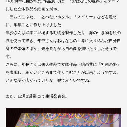
10月前半に開かれた 作品展 では、「おはなしの世界」をテーマ
CONCLAVE
CROSSING 心の交差点
にした立体作品や絵画を展示。
「三匹のこぶた」「とべないホタル」「スイミー」などを題材
DEPARTURES
FACES PLACES
globe
に、学年ごとに作り上げました。
年少さんは絵本に登場する動物を製作したり、海の生き物を絵の
HAMNET
HERE 時を越えて
HONEY
具を使って描き、年中さんはおはなしの世界に入り込んだ自分自
HONEY FM
IT’S OKAY！
J-POP
身の立体像のほか、鏡を見ながら自画像を描いたりしたそうで
す。
JAZZ
KADOKAWA
KDDI
さらに、年長さんは個人作品で立体作品・絵画共に「将来の夢」
を表現し、細かいところまで作りこむことが出来たようですよ。
LATE SHIFT
Let's 追求 The 牛肉
どんな夢が広がっていたか、観てみたいですね。
lets追求the牛肉
LOST LAND
また、12月1週目には 生活発表会。
MOCOコレクション オムニバス
Playground/校庭
ROKKO 森の音ミュージアム