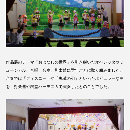
ROKKO森の音ミュージアム
Rooting Aroma
SAKDAC HARMO
SANDA ORGANIC VILLAGE MEETINGのつながるラジオ
SDGs・タイプスマート農業推進プロジェクト関西学院
AgriNOVA
作品展のテーマ「おはなしの世界」を引き継いだオペレッタやミ
SIKIガーデン Autumn Season
ュージカル、合唱、合奏、和太鼓に学年ごとに取り組みました。
Singing with a smile
snowwhite
合奏では「ディズニー」や「鬼滅の刃」といったポピュラーな曲
を、打楽器や鍵盤ハーモニカで演奏したとのことでした。
SPOTTED PRODUCTIONS/TWIN
SUNSUNキッズ
The Room Next Door
This is SUEKI
We Live In Time
WICKED