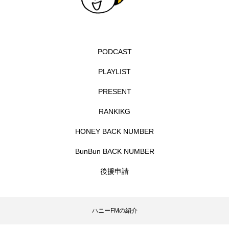
ダイヤモンド 私たちの衣装工房
ダニエル・オートゥイユ
PODCAST
ダミアーノ・ミキエレット
チャイルド・フィルム
PLAYLIST
PRESENT
チャップリン
チャールズ・ディケンズ
RANKIKG
チン・ソヨン
ツォウ・シーチン
HONEY BACK NUMBER
ツーリストファミリー
デュオ 1/2のピアニスト
BunBun BACK NUMBER
デンマーク
トム・ヒドルストン
後援申請
トリデミー賞
トルコ
ドイツ
ハニーFMの紹介
ドキュメンタリー
ドナルド・トランプ