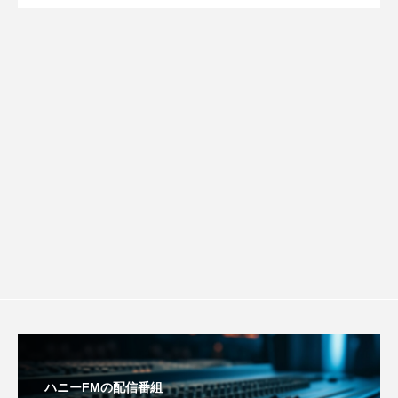
信 一週間の事件事故と防犯ポイント、
します
ちめいど雄介のお砂糖ミルクはどうされますか
つつじが丘小学校
つながりCafe‐Nanana no Moe
稚園：先生に1学期や夏の過ごし方をお聞
防災に関する基礎知識について
つなごーごー
てっぺんの向こうにあなたがいる
きしました♪
とくとくトーク
とっておきシネマ
なきごえバス
にげてさがして
はたらくおやさい バナナもいるよ！
ばらぐみ
ぱかっ
ひとつの机、ふたつの制服
ひろかわさえこ
ぴぽん
ふくし情報
ふじ幼稚園
ふたりの魔女
ふつうの子ども
ハニーFMの配信番組
ぶらりまち歩き
まこみちの爆笑肉トーク！