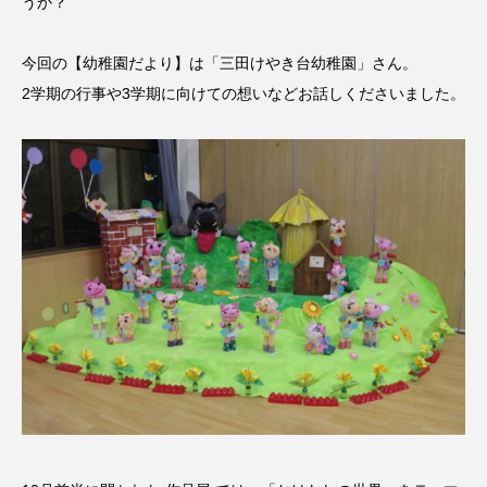
うか？
名
ス リバーサイド4部作を特集し
意識しています 三田グリーン
ました！
ットの山本さん
2024.03.07
2026.07.14
今回の【幼稚園だより】は「三田けやき台幼稚園」さん。
2学期の行事や3学期に向けての想いなどお話しくださいました。
TAG LIST
10周年記念
12月号
1975年のケルン・コンサート
1学期
1年生
2024年度
2025年
2025年度
2026
2026年
2026年度
20周年
2学期
3年生
4年生
6年生
6月号
77
7月
accototo
BAD GENIUS
BL出版