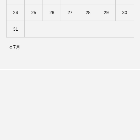
グリム童話
グリム童話の部屋
24
25
26
27
28
29
30
ケネス・ブラナー
ゲスト
コクヨ
31
コルベスどの
コンサート
コーラス
« 7月
サニーサイドブックス
サリー
サンキュー、チャック
ザジフィルムズ
シネマエッセイ
シム・ウンギョン
シム・ヒョンソ
シルヴィオ・ソルディーニ
シンシア・エリヴォ
ジェシカ・チャステイン
ジェシー・バックリー
ジオジオのかんむり