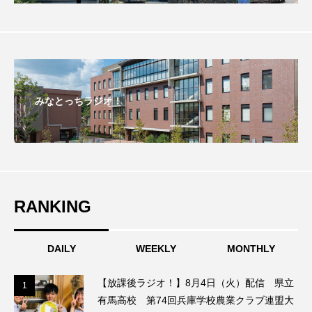
アカデミックコモンズ
アクトスクエア
アナ・レナス
アニバーサリースクラップブッキング
みなとっちラジオ！
アニメーション映画
アプレンティス
アメリカ
アメリカ・イギリス製作
アメリカ映画
アメリカ製作
RANKING
アリのおでかけ
アリアナ・グランデ
DAILY
WEEKLY
MONTHLY
アリス館
アル・パチーノ
アンプラグド
【放課後ラジオ！】8月4日（火）配信 県立
1
1
アン・ハサウェイ
アーカイブ
アート
有馬高校 第74回兵庫学校農業クラブ連盟大