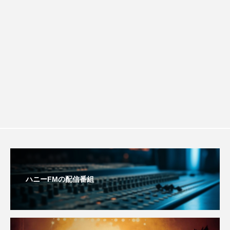
こうべさんだ伝統文化体験フェスタ
きしました♪
こうべさんだ伝統文化体験フェスタ2026
こうべさんだ能・狂言・講談子ども教室
こぐまのいばしょ
こだわり城紀行
こども学芸員とつくる『夏のこども美術館』
こばえちゃ東北
こーろ・るみえーる
さっちゃん社協だより
すずかけ台
ハニーFMの配信番組
すずかけ台小学校
すずきまみ
そんなにみないでくださいな
ちめいど