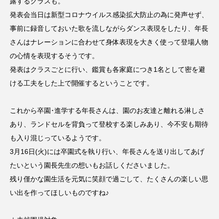
露するクラスも。
ROKKO森の音ミュージアム
Rooting Aroma
発表会当日は新型コロナウイルス感染拡大防止の為に発声せず、
SAKDAC HARMO
事前に録音しておいた歌を流しながらダンス表現をしたり、年長
さんはナレーションに合わせて身体表現を大きく使って登場人物
SANDA ORGANIC VILLAGE MEETINGのつながるラジオ
の心情を表現するそうです。
発表はクラスごとに行い、鑑賞も各家庭につき1名として密を避
SDGs・タイプスマート農業推進プロジェクト関西学院
ける工夫をした上で開催するということです。
AgriNOVA
SIKIガーデン Autumn Season
これから卒園･進学する年長さんは、園のお友達と離れる淋しさ
あり、ランドセルを背負って登校する楽しみあり、今不安も期待
Singing with a smile
snowwhite
も入り混じっているようです。
3月16日(火)には卒園式を執り行い、年長さんを送り出してあげ
SPOTTED PRODUCTIONS/TWIN
たいという園長先生の想いもお話しくださいました。
SUNSUNキッズ
The Room Next Door
残り僅かな園生活を元気に笑顔で過ごして、たくさんの楽しい思
い出を作ってほしいものですね♪
This is SUEKI
We Live In Time
WICKED