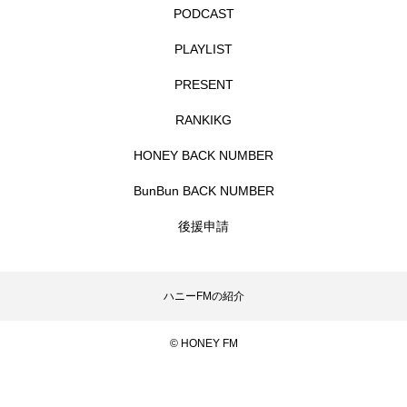
ジャネル・ツァイ
ジューン・スキップ
PODCAST
PLAYLIST
ジョディ・フォスター
ジョージア
スイス
PRESENT
スイス映画
スウェーデン
RANKIKG
スカーレット・ヨハンソン
HONEY BACK NUMBER
スケルトン！のりもの編
BunBun BACK NUMBER
後援申請
スターキャットアルバトロス・フィルム
スティーブン・キング
スペイン映画
ハニーFMの紹介
スペシャルナビゲーター
セイハ英語学院
© HONEY FM
センチメンタル・バリュー
ソミーラ・リア・フッディン
タイ映画