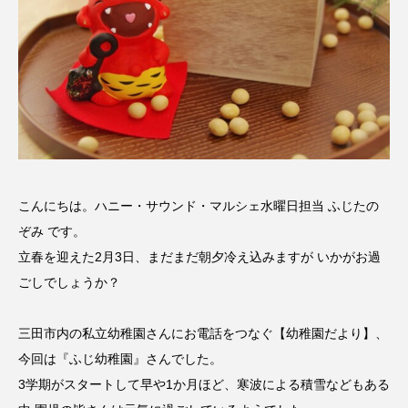
名
ス リバーサイド4部作を特集し
意識しています 三田グリーン
ました！
ットの山本さん
2024.03.07
2026.07.14
TAG LIST
10周年記念
12月号
こんにちは。ハニー・サウンド・マルシェ水曜日担当 ふじたの
1975年のケルン・コンサート
1学期
1年生
ぞみ です。
2024年度
2025年
2025年度
2026
立春を迎えた2月3日、まだまだ朝夕冷え込みますが いかがお過
ごしでしょうか？
2026年
2026年度
20周年
2学期
三田市内の私立幼稚園さんにお電話をつなぐ【幼稚園だより】、
3年生
4年生
6年生
6月号
77
今回は『ふじ幼稚園』さんでした。
3学期がスタートして早や1か月ほど、寒波による積雪などもある
7月
accototo
BAD GENIUS
BL出版