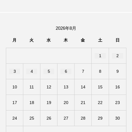
イエス・キリスト
イギリス
イギリス映画
イギリス製作
イタリア
イタリア映画
2026年8月
イベント
イラク
インタビュー
月
火
水
木
金
土
日
インド映画
イ・レ
ウィキッド
1
2
ウィキッド 永遠の約束
3
4
5
6
7
8
9
ウィリアム・シェイクスピア
10
11
12
13
14
15
16
ウインド・アンサンブル・コスモス
ウインド･アンサンブル･コスモス
17
18
19
20
21
22
23
エディントンへようこそ
エミリア・ペレス
24
25
26
27
28
29
30
エミリー・ワトソン
エリーザ・シュロット