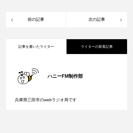
おいしいぱんぱんでんしゃ
おいしい絵本
前の記事
次の記事
おしえて絵本
おでかけ情報
おばあちゃんと僕の約束
おもいおいも
記事を書いたライター
ライターの新着記事
おーい、応為
お知らせ
かしこいエルゼ
【さっちゃん社協だより】8月6日（木）
2026.08.06
かしこいグレーテル
かもめ食堂
ハニーFM制作部
がんを知り、がんを考える
きてみで東北
【三田警察オンライン】8月5日（水）配
2026.08.05
配信 ボランティア活動センターを紹介
きもちはなにいろ？
くまぐみ
兵庫県三田市のwebラジオ局です
【幼稚園だより】8月5日（水）やよい幼
2026.08.05
信 一週間の事件事故と防犯ポイント、
します
くるまのなかには？
けやき台中学校
けやき台小学校
稚園：先生に1学期や夏の過ごし方をお聞
防災に関する基礎知識について