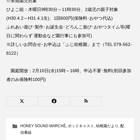
☆未就園児対象
youtube
Yukoの子連れハワイ旅珍道中
ひよこ組：木曜日9時30分～11時30分、2歳児の親子対象
(H30.4.2～H31.4.1生)、1回600円(保険料･おやつ代込)
⻑尾謙杜
ふれあい遊び･製作･お誕生会･どろんこ遊び･おやつタイム等(曜
「THE オリバーな犬、（Gosh!!）このヤロウMOVIE」
日に関わらず 運動会など園行事にも参加可)
※詳しいお問合せ･お申込は「ふじ幼稚園」まで（TEL 079-562-
『今日の空が一番好き、とまだ言えない僕は』
8122）
あいはらひろゆき
園庭開放：2月10日(水)15時～16時、申込不要･無料(初回参加
あかしあジュニア合唱団「さくらんぼ」
者のみ保険料100円)
あかしあ台小学校
あじさいコンサート
あっぷっぷのぷ～
あなたが眠る間
あの歌を憶えている
あめぽったん
HONEY SOUND MARCHÈ
,
ポッドキャスト
,
幼稚園だより
,
配
信番組
いばら姫
おいしいおのまとぺ