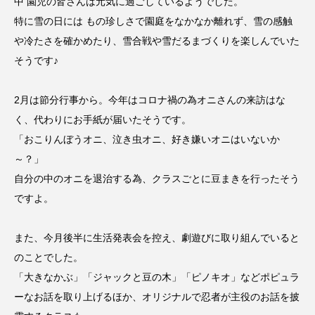
中 園児の皆さんは元気に過ごしているようでした。
CONCLAVE
CROSSING 心の交差点
特に雪の日には もの珍しさで園庭をなかなか離れず、雪の感触
や冷たさを確かめたり、雪合戦や雪だるまづくりを楽しんでいた
DEPARTURES
FACES PLACES
globe
そうです♪
HAMNET
HERE 時を越えて
HONEY
2月は節分行事から。今年はコロナ禍の為オニさんの来訪はな
HONEY FM
IT’S OKAY！
J-POP
く、代わりにお手紙が届いたそうです。
「おこりんぼうオニ、泣き虫オニ、好き嫌いオニはいないか
JAZZ
KADOKAWA
KDDI
～？」
自分の中のオニを退治する為、クラスごとに豆まきを行ったそう
LATE SHIFT
Let's 追求 The 牛肉
ですよ。
lets追求the牛肉
LOST LAND
また、今月後半に生活発表会を控え、劇遊びに取り組んでいると
MOCOコレクション オムニバス
のことでした。
「大きなかぶ」「ジャックと豆の木」「ピノキオ」などポピュラ
Playground/校庭
ROKKO 森の音ミュージアム
ーなお話を取り上げるほか、オリジナルで忍者が主役のお話を披