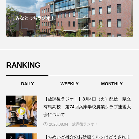
ままとこひろば
みなとっちラジオ！
みなとっちラジオ！
みるくっくキッズクラブ逆瀬川
みるくっ子通信
みるくのえほん
みるく・ひまわり園
もたいまさこ
もっと知りたい認知症のこと
RANKING
もんがきとしこの知りたい、聞きたい、伝えたい
DAILY
WEEKLY
MONTHLY
やよい幼稚園
ゆたかな第三の人生のススメ
【放課後ラジオ！】8月4日（火）配信 県立
1
1
ゆりのき台中学校
ゆりのき台小学校
有馬高校 第74回兵庫学校農業クラブ連盟大
会について
わたしらしく心豊かに過ごすためのふくし情報！
放課後ラジオ！
2026.08.04
わたなべあや
わらべうたベビーマッサージ
【ちめいど雄介のお砂糖ミルクはどうされま
2
2