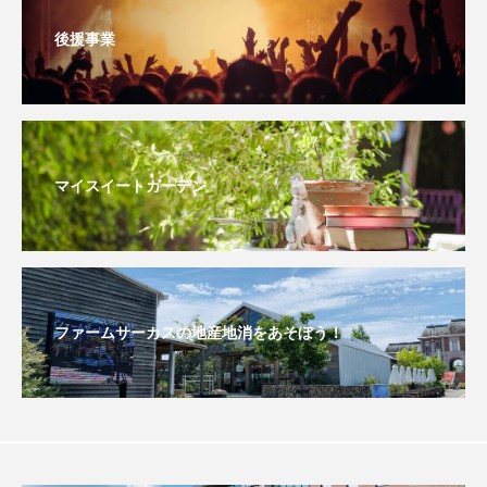
ちめいど雄介のお砂糖ミルクはどうされますか
後援事業
つつじが丘小学校
つながりCafe‐Nanana no Moe
つなごーごー
てっぺんの向こうにあなたがいる
とくとくトーク
とっておきシネマ
マイスイートガーデン
なきごえバス
にげてさがして
はたらくおやさい バナナもいるよ！
ばらぐみ
ぱかっ
ひとつの机、ふたつの制服
ファームサーカスの地産地消をあそぼう！
ひろかわさえこ
ぴぽん
ふくし情報
ふじ幼稚園
ふたりの魔女
ふつうの子ども
ぶらりまち歩き
まこみちの爆笑肉トーク！