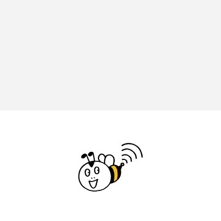
グリム童話
グリム童話の部屋
ケネス・ブラナー
ゲスト
コクヨ
コルベスどの
コンサート
コーラス
サニーサイドブックス
サリー
サンキュー、チャック
ザジフィルムズ
シネマエッセイ
シム・ウンギョン
シム・ヒョンソ
シルヴィオ・ソルディーニ
シンシア・エリヴォ
ジェシカ・チャステイン
ジェシー・バックリー
ジオジオのかんむり