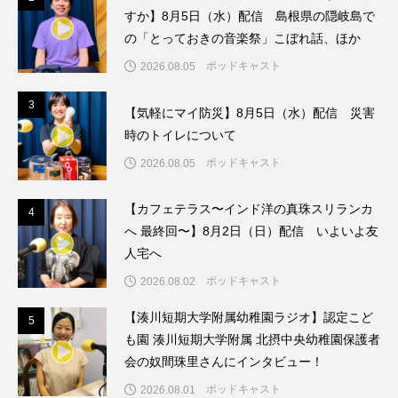
すか】8月5日（水）配信 島根県の隠岐島で
アカデミックコモンズ
アクトスクエア
の「とっておきの音楽祭」こぼれ話、ほか
アナ・レナス
ポッドキャスト
2026.08.05
3
3
アニバーサリースクラップブッキング
【気軽にマイ防災】8月5日（水）配信 災害
時のトイレについて
アニメーション映画
アプレンティス
ポッドキャスト
2026.08.05
アメリカ
アメリカ・イギリス製作
【カフェテラス〜インド洋の真珠スリランカ
4
4
へ 最終回〜】8月2日（日）配信 いよいよ友
アメリカ映画
アメリカ製作
人宅へ
アリのおでかけ
アリアナ・グランデ
ポッドキャスト
2026.08.02
【湊川短期大学附属幼稚園ラジオ】認定こど
5
アリス館
アル・パチーノ
アンプラグド
5
も園 湊川短期大学附属 北摂中央幼稚園保護者
会の奴間珠里さんにインタビュー！
アン・ハサウェイ
アーカイブ
アート
ポッドキャスト
2026.08.01