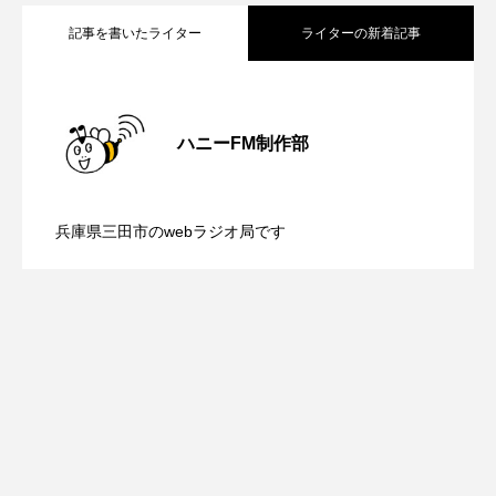
ROKKO森の音ミュージアム
Rooting Aroma
記事を書いたライター
ライターの新着記事
SAKDAC HARMO
【鳥飼美紀のとっておきシネマ】日本映
2026.08.07
SANDA ORGANIC VILLAGE MEETINGのつながるラジオ
ハニーFM制作部
SDGs・タイプスマート農業推進プロジェクト関西学院
【ミラクルウィッシュの夢を形にミラク
2026.08.07
画『平行と垂直』
AgriNOVA
兵庫県三田市のwebラジオ局です
SIKIガーデン Autumn Season
【さっちゃん社協だより】8月6日（木）
2026.08.06
ルタイムズ】8月7日（金）配信 麹ラン
Singing with a smile
snowwhite
配信 ボランティア活動センターを紹介
チを楽しみながら学ぶ親子コミュニケー
SPOTTED PRODUCTIONS/TWIN
SUNSUNキッズ
The Room Next Door
します
ション講座開催！
This is SUEKI
We Live In Time
WICKED