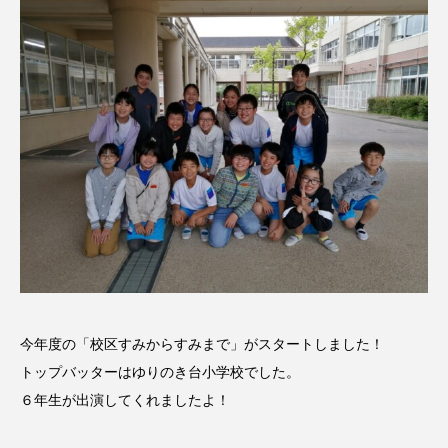
名
ス リバーサイド4部作を特集し
意識しています 三田グリーン
ました！
ットの山本さん
2024.03.07
2026.07.14
TAG LIST
10周年記念
12月号
1975年のケルン・コンサート
1学期
1年生
2024年度
2025年
2025年度
2026
2026年
2026年度
20周年
2学期
今年度の「校区すみからすみまで」がスタートしました！
トップバッターはゆりのき台小学校でした。
3年生
4年生
6年生
6月号
77
６年生が出演してくれましたよ！
7月
accototo
BAD GENIUS
BL出版