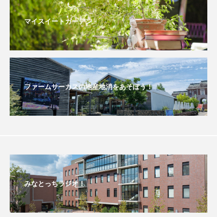
おいしいぱんぱんでんしゃ
おいしい絵本
マイスイートガーデン
おしえて絵本
おでかけ情報
おばあちゃんと僕の約束
おもいおいも
ファームサーカスの地産地消をあそぼう！
おーい、応為
お知らせ
かしこいエルゼ
かしこいグレーテル
かもめ食堂
がんを知り、がんを考える
きてみで東北
きもちはなにいろ？
くまぐみ
みなとっちラジオ！
くるまのなかには？
けやき台中学校
けやき台小学校