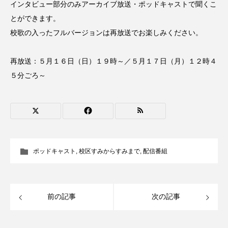
インタビュー部分のみアーカイブ放送・ポッドキャストで聞くこ
CONCLAVE
CROSSING 心の交差点
とができます。
校歌の入ったフルバージョンは再放送でお楽しみください。
DEPARTURES
FACES PLACES
globe
HAMNET
HERE 時を越えて
HONEY
再放送：５月１６日（日）１９時～／５月１７日（月）１２時４
５分ごろ～
HONEY FM
IT’S OKAY！
J-POP
JAZZ
KADOKAWA
KDDI
LATE SHIFT
Let's 追求 The 牛肉
ポッドキャスト
,
校区すみからすみまで
,
配信番組
lets追求the牛肉
LOST LAND
MOCOコレクション オムニバス
前の記事
次の記事
Playground/校庭
ROKKO 森の音ミュージアム