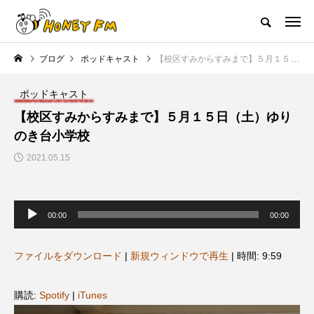
ハニーエフエム｜地域・人にフォーカスし発信するウェブラジオ局
ブログ
ポッドキャスト
【校区すみからすみまで】５月１５日（土）ゆりのき台小学校
HOME
ハニーFMの紹介
後援申請
フリーペーパー
プレイ
ポッドキャスト
NEW POST
【校区すみからすみまで】５月１５日（土）ゆり
のき台小学校
JAZZ BAR COZY
MY SWEET GARDEN
2021.05.15
音
声
00:00
00:00
プ
レ
ー
ヤ
ファイルをダウンロード
|
新規ウィンドウで再生
|
時間: 9:59
ー
美
最終回【JAZZ Bar cozy】3月7
【マイスイートガーデン】7月1
購読:
Spotify
|
iTunes
日（木）今回はビル・エヴァン
日（火）配信 庭づくりは曲線