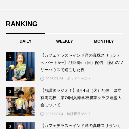
こうべさんだ伝統文化体験フェスタ
こうべさんだ伝統文化体験フェスタ2026
RANKING
こうべさんだ能・狂言・講談子ども教室
DAILY
WEEKLY
MONTHLY
こぐまのいばしょ
こだわり城紀行
【カフェテラス〜インド洋の真珠スリランカ
1
1
へ パート5〜】7月26日（日）配信 憧れのツ
こども学芸員とつくる『夏のこども美術館』
リーハウスで過ごした夜
こばえちゃ東北
こーろ・るみえーる
ポッドキャスト
2026.07.26
【放課後ラジオ！】8月4日（火）配信 県立
さっちゃん社協だより
すずかけ台
2
2
有馬高校 第74回兵庫学校農業クラブ連盟大
すずかけ台小学校
すずきまみ
会について
放課後ラジオ！
2026.08.04
そんなにみないでくださいな
ちめいど
【カフェテラス〜インド洋の真珠スリランカ
3
3