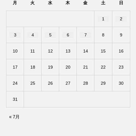
月
火
水
木
金
土
日
ままとこひろば
みなとっちラジオ！
1
2
みるくっくキッズクラブ逆瀬川
みるくっ子通信
3
4
5
6
7
8
9
みるくのえほん
みるく・ひまわり園
10
11
12
13
14
15
16
もたいまさこ
もっと知りたい認知症のこと
17
18
19
20
21
22
23
もんがきとしこの知りたい、聞きたい、伝えたい
24
25
26
27
28
29
30
やよい幼稚園
ゆたかな第三の人生のススメ
31
ゆりのき台中学校
ゆりのき台小学校
わたしらしく心豊かに過ごすためのふくし情報！
« 7月
わたなべあや
わらべうたベビーマッサージ