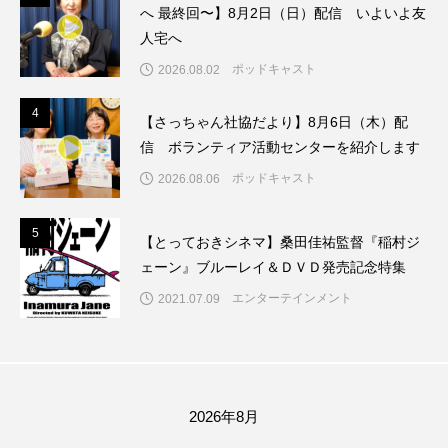
ちめいど雄介のお砂糖ミルクはどうされますか
へ 最終回〜】8月2日（日）配信 いよいよ友
人宅へ
つつじが丘小学校
つながりCafe‐Nanana no Moe
ポッドキャスト
2026.08.02
つなごーごー
てっぺんの向こうにあなたがいる
4
4
【さっちゃん社協だより】8月6日（木）配
信 ボランティア活動センターを紹介します
とくとくトーク
とっておきシネマ
ポッドキャスト
2026.08.06
なきごえバス
にげてさがして
のん
5
5
【とっておきシネマ】桑田佳祐監督『稲村ジ
はたらくおやさい バナナもいるよ！
ばらぐみ
ェーン』ブルーレイ＆ＤＶＤ発売記念特集
エンターテインメント
ぱかっ
ひとつの机、ふたつの制服
2021.07.09
ひろかわさえこ
ぴぽん
ふくし情報
ふじ幼稚園
ふたりの魔女
ふつうの子ども
2026年8月
ぶらりまち歩き
まこみちの爆笑肉トーク！