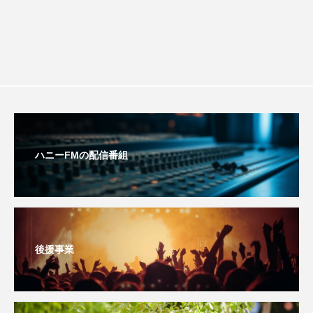
youtube
Yukoの子連れハワイ旅珍道中
⻑尾謙杜
「THE オリバーな犬、（Gosh!!）このヤロウMOVIE」
『今日の空が一番好き、とまだ言えない僕は』
あいはらひろゆき
ハニーFMの配信番組
あかしあジュニア合唱団「さくらんぼ」
あかしあ台小学校
あじさいコンサート
あっぷっぷのぷ～
あなたが眠る間
後援事業
あの歌を憶えている
あめぽったん
いばら姫
おいしいおのまとぺ