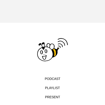
イエス・キリスト
イギリス
イギリス映画
イギリス製作
イタリア
イタリア映画
イベント
イラク
インタビュー
インド映画
イ・レ
ウィキッド
ウィキッド 永遠の約束
ウィリアム・シェイクスピア
ウインド・アンサンブル・コスモス
PODCAST
ウインド･アンサンブル･コスモス
PLAYLIST
エディントンへようこそ
エミリア・ペレス
PRESENT
エミリー・ワトソン
エリーザ・シュロット