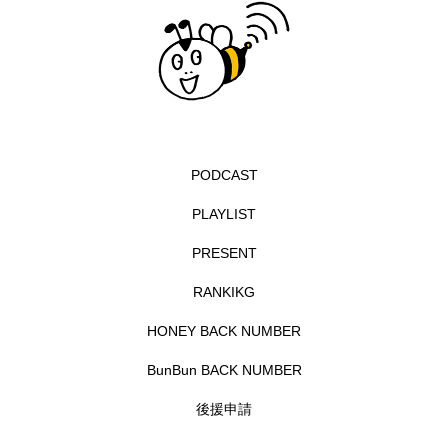
グリム童話
グリム童話の部屋
ケネス・ブラナー
ゲスト
コクヨ
コルベスどの
コンサート
コーラス
サニーサイドブックス
サリー
PODCAST
PLAYLIST
サンキュー、チャック
ザジフィルムズ
PRESENT
シネマエッセイ
シム・ウンギョン
RANKIKG
シム・ヒョンソ
シルヴィオ・ソルディーニ
HONEY BACK NUMBER
シンシア・エリヴォ
ジェシカ・チャステイン
BunBun BACK NUMBER
後援申請
ジェシー・バックリー
ジオジオのかんむり