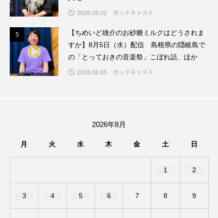
アカデミックコモンズ
アクトスクエア
ポッドキャスト
2026.08.02
【ちめいど雄介のお砂糖ミルクはどうされま
5
アナ・レナス
5
すか】8月5日（水）配信 島根県の隠岐島で
の「とっておきの音楽祭」こぼれ話、ほか
アニバーサリースクラップブッキング
ポッドキャスト
2026.08.05
アニメーション映画
アプレンティス
アメリカ
アメリカ・イギリス製作
2026年8月
アメリカ映画
アメリカ製作
月
火
水
木
金
土
日
アリのおでかけ
アリアナ・グランデ
1
2
アリス館
アル・パチーノ
アンプラグド
3
4
5
6
7
8
9
アン・ハサウェイ
アーカイブ
アート