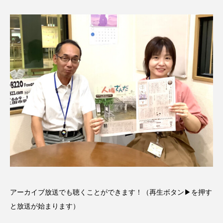
ROKKO森の音ミュージアム
Rooting Aroma
SAKDAC HARMO
SANDA ORGANIC VILLAGE MEETINGのつながるラジオ
SDGs・タイプスマート農業推進プロジェクト関西学院
AgriNOVA
SIKIガーデン Autumn Season
Singing with a smile
snowwhite
SPOTTED PRODUCTIONS/TWIN
SUNSUNキッズ
The Room Next Door
アーカイブ放送でも聴くことができます！（再生ボタン▶を押す
This is SUEKI
We Live In Time
WICKED
と放送が始まります）