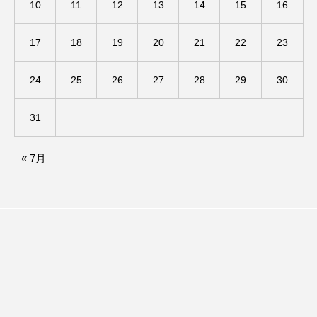
10
11
12
13
14
15
16
イエス・キリスト
イギリス
イギリス映画
イギリス製作
イタリア
イタリア映画
17
18
19
20
21
22
23
イベント
イラク
インタビュー
24
25
26
27
28
29
30
インド映画
イ・レ
ウィキッド
31
ウィキッド 永遠の約束
« 7月
ウィリアム・シェイクスピア
ウインド・アンサンブル・コスモス
ウインド･アンサンブル･コスモス
エディントンへようこそ
エミリア・ペレス
エミリー・ワトソン
エリーザ・シュロット