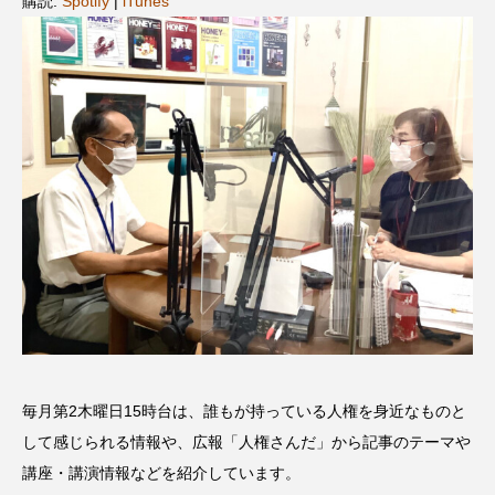
購読:
Spotify
|
iTunes
名
ス リバーサイド4部作を特集し
意識しています 三田グリーン
ました！
ットの山本さん
2024.03.07
2026.07.14
TAG LIST
10周年記念
12月号
1975年のケルン・コンサート
1学期
1年生
2024年度
2025年
2025年度
2026
2026年
2026年度
20周年
2学期
毎月第2木曜日15時台は、誰もが持っている人権を身近なものと
3年生
4年生
6年生
6月号
77
して感じられる情報や、広報「人権さんだ」から記事のテーマや
7月
accototo
BAD GENIUS
BL出版
講座・講演情報などを紹介しています。