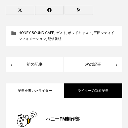
youtube
Yukoの子連れハワイ旅珍道中
⻑尾謙杜
「THE オリバーな犬、（Gosh!!）このヤロウMOVIE」
HONEY SOUND CAFE
,
ゲスト
,
ポッドキャスト
,
三田シティイ
ンフォメーション
,
配信番組
『今日の空が一番好き、とまだ言えない僕は』
あいはらひろゆき
前の記事
次の記事
あかしあジュニア合唱団「さくらんぼ」
あかしあ台小学校
あじさいコンサート
記事を書いたライター
ライターの新着記事
あっぷっぷのぷ～
あなたが眠る間
【さっちゃん社協だより】8月6日（木）
2026.08.06
あの歌を憶えている
あめぽったん
ハニーFM制作部
いばら姫
おいしいおのまとぺ