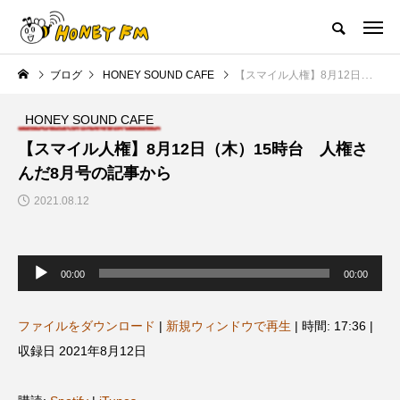
ハニーエフエム｜地域・人にフォーカスし発信するウェブラジオ局
ブログ
HONEY SOUND CAFE
【スマイル人権】8月12日（木）15時台 人権さんだ8月号の記事から
HOME
ハニーFMの紹介
後援申請
フリーペーパー
プレイ
HONEY SOUND CAFE
NEW POST
【スマイル人権】8月12日（木）15時台 人権さ
んだ8月号の記事から
JAZZ BAR COZY
MY SWEET GARDEN
2021.08.12
音
声
00:00
00:00
プ
レ
ー
ヤ
ファイルをダウンロード
|
新規ウィンドウで再生
|
時間: 17:36
|
ー
収録日 2021年8月12日
美
最終回【JAZZ Bar cozy】3月7
【マイスイートガーデン】7月1
日（木）今回はビル・エヴァン
日（火）配信 庭づくりは曲線