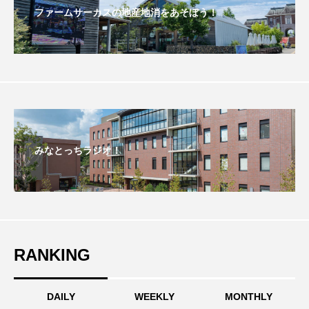
ちめいど雄介のお砂糖ミルクはどうされますか
ファームサーカスの地産地消をあそぼう！
つつじが丘小学校
つながりCafe‐Nanana no Moe
つなごーごー
てっぺんの向こうにあなたがいる
とくとくトーク
とっておきシネマ
なきごえバス
にげてさがして
みなとっちラジオ！
はたらくおやさい バナナもいるよ！
ばらぐみ
ぱかっ
ひとつの机、ふたつの制服
ひろかわさえこ
ぴぽん
ふくし情報
RANKING
ふじ幼稚園
ふたりの魔女
ふつうの子ども
DAILY
WEEKLY
MONTHLY
ぶらりまち歩き
まこみちの爆笑肉トーク！