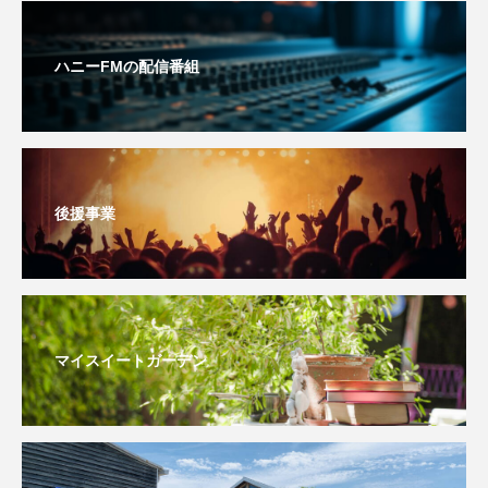
こうべさんだ伝統文化体験フェスタ
ハニーFMの配信番組
こうべさんだ伝統文化体験フェスタ2026
こうべさんだ能・狂言・講談子ども教室
こぐまのいばしょ
こだわり城紀行
後援事業
こども学芸員とつくる『夏のこども美術館』
こばえちゃ東北
こーろ・るみえーる
さっちゃん社協だより
すずかけ台
マイスイートガーデン
すずかけ台小学校
すずきまみ
そんなにみないでくださいな
ちめいど