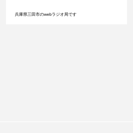
【三田警察オンライン】8月5日（水）配
2026.08.05
配信 ボランティア活動センターを紹介
おいしいぱんぱんでんしゃ
おいしい絵本
兵庫県三田市のwebラジオ局です
【幼稚園だより】8月5日（水）やよい幼
2026.08.05
信 一週間の事件事故と防犯ポイント、
します
おしえて絵本
おでかけ情報
おばあちゃんと僕の約束
おもいおいも
稚園：先生に1学期や夏の過ごし方をお聞
防災に関する基礎知識について
おーい、応為
お知らせ
かしこいエルゼ
きしました♪
かしこいグレーテル
かもめ食堂
がんを知り、がんを考える
きてみで東北
きもちはなにいろ？
くまぐみ
くるまのなかには？
けやき台中学校
けやき台小学校