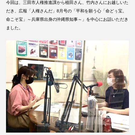
今回は、三田市人権推進課から植田さん、竹内さんにお越しいた
CONCLAVE
CROSSING 心の交差点
だき、広報「人権さんだ」8月号の「平和を願う心「命どぅ宝。
命こそ宝」～兵庫県出身の沖縄県知事～」を中心にお話いただき
DEPARTURES
FACES PLACES
globe
ました。
HAMNET
HERE 時を越えて
HONEY
HONEY FM
IT’S OKAY！
J-POP
JAZZ
KADOKAWA
KDDI
LATE SHIFT
Let's 追求 The 牛肉
lets追求the牛肉
LOST LAND
MOCOコレクション オムニバス
Playground/校庭
ROKKO 森の音ミュージアム