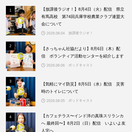
【放課後ラジオ！】8月4日（火）配信 県立
1
1
ままとこひろば
みなとっちラジオ！
有馬高校 第74回兵庫学校農業クラブ連盟大
会について
みるくっくキッズクラブ逆瀬川
みるくっ子通信
放課後ラジオ！
2026.08.04
みるくのえほん
みるく・ひまわり園
2
2
【さっちゃん社協だより】8月6日（木）配
もたいまさこ
もっと知りたい認知症のこと
信 ボランティア活動センターを紹介します
ポッドキャスト
2026.08.06
もんがきとしこの知りたい、聞きたい、伝えたい
3
3
やよい幼稚園
ゆたかな第三の人生のススメ
【気軽にマイ防災】8月5日（水）配信 災害
時のトイレについて
ゆりのき台中学校
ゆりのき台小学校
ポッドキャスト
2026.08.05
わたしらしく心豊かに過ごすためのふくし情報！
【カフェテラス〜インド洋の真珠スリランカ
4
4
へ 最終回〜】8月2日（日）配信 いよいよ友
わたなべあや
わらべうたベビーマッサージ
人宅へ