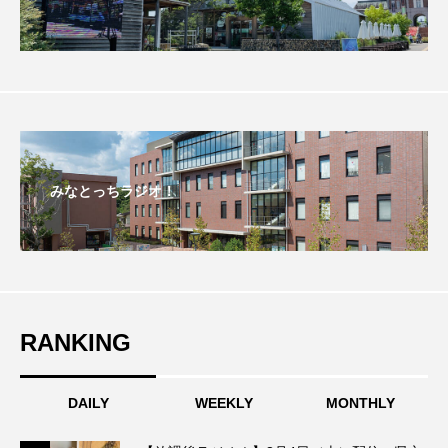
こうべさんだ伝統文化体験フェスタ
こうべさんだ伝統文化体験フェスタ2026
こうべさんだ能・狂言・講談子ども教室
こぐまのいばしょ
こだわり城紀行
みなとっちラジオ！
こども学芸員とつくる『夏のこども美術館』
こばえちゃ東北
こーろ・るみえーる
さっちゃん社協だより
すずかけ台
RANKING
すずかけ台小学校
すずきまみ
DAILY
WEEKLY
MONTHLY
そんなにみないでくださいな
ちめいど