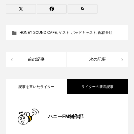
ROKKO森の音ミュージアム
Rooting Aroma
SAKDAC HARMO
SANDA ORGANIC VILLAGE MEETINGのつながるラジオ
HONEY SOUND CAFE
,
ゲスト
,
ポッドキャスト
,
配信番組
SDGs・タイプスマート農業推進プロジェクト関西学院
AgriNOVA
前の記事
次の記事
SIKIガーデン Autumn Season
Singing with a smile
snowwhite
記事を書いたライター
ライターの新着記事
SPOTTED PRODUCTIONS/TWIN
【内藤美保のこばえちゃ東北】8月8日
2026.08.08
SUNSUNキッズ
The Room Next Door
ハニーFM制作部
This is SUEKI
We Live In Time
WICKED
【鳥飼美紀のとっておきシネマ】日本映
2026.08.07
（土）配信 宮城県松島町「松島」