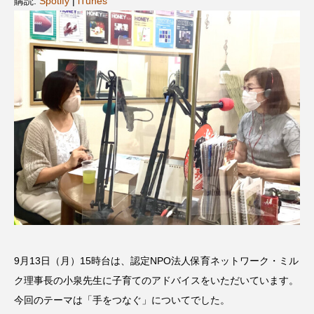
購読:
Spotify
|
iTunes
名
ス リバーサイド4部作を特集し
意識しています 三田グリーン
ました！
ットの山本さん
2024.03.07
2026.07.14
TAG LIST
10周年記念
12月号
1975年のケルン・コンサート
1学期
1年生
2024年度
2025年
2025年度
2026
2026年
2026年度
20周年
2学期
9月13日（月）15時台は、認定NPO法人保育ネットワーク・ミル
3年生
4年生
6年生
6月号
77
ク理事長の小泉先生に子育てのアドバイスをいただいています。
7月
accototo
BAD GENIUS
BL出版
今回のテーマは「手をつなぐ」についてでした。