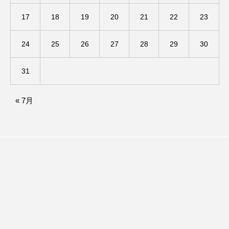
アカデミックコモンズ
アクトスクエア
17
18
19
20
21
22
23
アナ・レナス
24
25
26
27
28
29
30
アニバーサリースクラップブッキング
31
アニメーション映画
アプレンティス
« 7月
アメリカ
アメリカ・イギリス製作
アメリカ映画
アメリカ製作
アリのおでかけ
アリアナ・グランデ
アリス館
アル・パチーノ
アンプラグド
アン・ハサウェイ
アーカイブ
アート