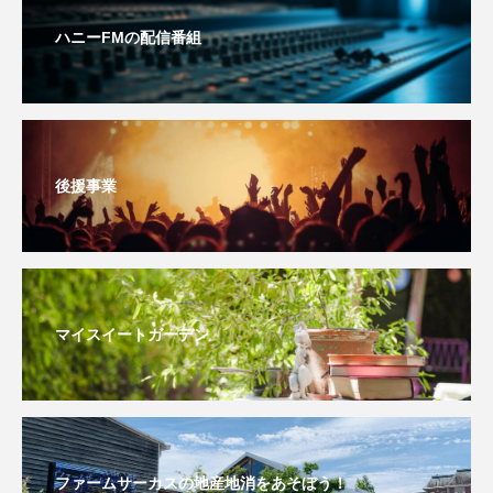
ハニーFMの配信番組
おいしいぱんぱんでんしゃ
おいしい絵本
おしえて絵本
おでかけ情報
おばあちゃんと僕の約束
おもいおいも
後援事業
おーい、応為
お知らせ
かしこいエルゼ
かしこいグレーテル
かもめ食堂
がんを知り、がんを考える
きてみで東北
マイスイートガーデン
きもちはなにいろ？
くまぐみ
くるまのなかには？
けやき台中学校
けやき台小学校
ファームサーカスの地産地消をあそぼう！