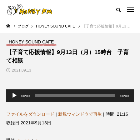
ハニーエフエム｜地域・人にフォーカスし発信するウェブラジオ局
ブログ
HONEY SOUND CAFE
【子育て応援情報】9月13日（月）15時台 子育て相談
HOME
ハニーFMの紹介
後援申請
フリーペーパー
プレイ
HONEY SOUND CAFE
NEW POST
【子育て応援情報】9月13日（月）15時台 子育
て相談
JAZZ BAR COZY
MY SWEET GARDEN
2021.09.13
音
声
00:00
00:00
プ
レ
ー
ヤ
ファイルをダウンロード
|
新規ウィンドウで再生
|
時間: 21:16
|
ー
収録日 2021年9月13日
美
最終回【JAZZ Bar cozy】3月7
【マイスイートガーデン】7月1
日（木）今回はビル・エヴァン
日（火）配信 庭づくりは曲線