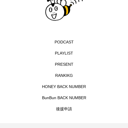
エル・ファニング
エレノアってグレイト。
エンターテインメント
オダギリジョー
オダギリ・ジョー
オム・ハヌル
PODCAST
PLAYLIST
オーケストラ
カタール
カナダ映画
PRESENT
カフェテラス
カラーモンスター
RANKIKG
カンヌ国際映画祭
カーテンコールの灯
HONEY BACK NUMBER
ガーデニングラジオ
キム・へヨン
BunBun BACK NUMBER
キング・オブ・キングス
クラファン
後援申請
クリスマス
クロエ・ジャオ
グリム兄弟