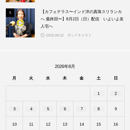
【カフェテラス〜インド洋の真珠スリランカ
ままとこひろば
みなとっちラジオ！
5
5
へ 最終回〜】8月2日（日）配信 いよいよ友
人宅へ
みるくっくキッズクラブ逆瀬川
みるくっ子通信
ポッドキャスト
2026.08.02
みるくのえほん
みるく・ひまわり園
もたいまさこ
もっと知りたい認知症のこと
2026年8月
もんがきとしこの知りたい、聞きたい、伝えたい
月
火
水
木
金
土
日
やよい幼稚園
ゆたかな第三の人生のススメ
1
2
ゆりのき台中学校
ゆりのき台小学校
3
4
5
6
7
8
9
わたしらしく心豊かに過ごすためのふくし情報！
わたなべあや
わらべうたベビーマッサージ
10
11
12
13
14
15
16