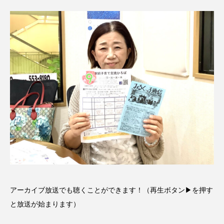
CONCLAVE
CROSSING 心の交差点
DEPARTURES
FACES PLACES
globe
HAMNET
HERE 時を越えて
HONEY
HONEY FM
IT’S OKAY！
J-POP
JAZZ
KADOKAWA
KDDI
LATE SHIFT
Let's 追求 The 牛肉
lets追求the牛肉
LOST LAND
MOCOコレクション オムニバス
アーカイブ放送でも聴くことができます！（再生ボタン▶を押す
と放送が始まります）
Playground/校庭
ROKKO 森の音ミュージアム