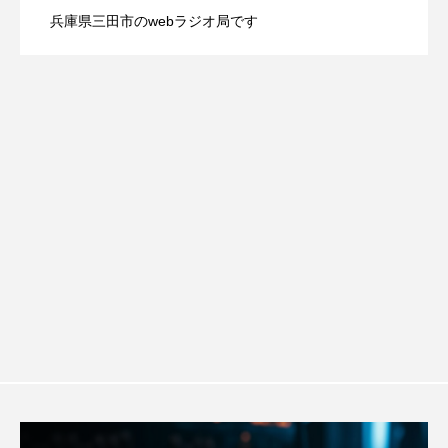
youtube
Yukoの子連れハワイ旅珍道中
兵庫県三田市のwebラジオ局です
【ミラクルウィッシュの夢を形にミラク
2026.08.07
画『平行と垂直』
⻑尾謙杜
「THE オリバーな犬、（Gosh!!）このヤロウMOVIE」
ルタイムズ】8月7日（金）配信 麹ラン
『今日の空が一番好き、とまだ言えない僕は』
チを楽しみながら学ぶ親子コミュニケー
あいはらひろゆき
あかしあジュニア合唱団「さくらんぼ」
ション講座開催！
あかしあ台小学校
あじさいコンサート
あっぷっぷのぷ～
あなたが眠る間
あの歌を憶えている
あめぽったん
いばら姫
おいしいおのまとぺ