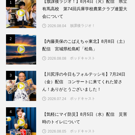
【放課後ラジオ！】8月4日（火）配信 県立
1
1
ちめいど雄介のお砂糖ミルクはどうされますか
有馬高校 第74回兵庫学校農業クラブ連盟大
会について
つつじが丘小学校
つながりCafe‐Nanana no Moe
放課後ラジオ！
2026.08.04
つなごーごー
てっぺんの向こうにあなたがいる
2
2
【内藤美保のこばえちゃ東北】8月8日（土）
とくとくトーク
とっておきシネマ
配信 宮城県松島町「松島」
ポッドキャスト
2026.08.08
なきごえバス
にげてさがして
のん
【川尻淳の今日もフォルテッシモ】7月24日
3
はたらくおやさい バナナもいるよ！
ばらぐみ
3
（金）配信 コンサートに来てくれた皆さ
ん！ありがとうございました！
ぱかっ
ひとつの机、ふたつの制服
ポッドキャスト
2026.07.24
ひろかわさえこ
ぴぽん
ふくし情報
4
4
【気軽にマイ防災】8月5日（水）配信 災害
ふじ幼稚園
ふたりの魔女
ふつうの子ども
時のトイレについて
ポッドキャスト
2026.08.05
ぶらりまち歩き
まこみちの爆笑肉トーク！