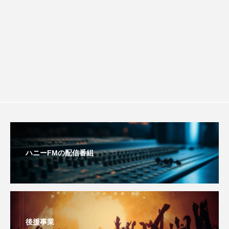
します
ション講座開催！
youtube
Yukoの子連れハワイ旅珍道中
⻑尾謙杜
「THE オリバーな犬、（Gosh!!）このヤロウMOVIE」
『今日の空が一番好き、とまだ言えない僕は』
あいはらひろゆき
あかしあジュニア合唱団「さくらんぼ」
ハニーFMの配信番組
あかしあ台小学校
あじさいコンサート
あっぷっぷのぷ～
あなたが眠る間
あの歌を憶えている
あめぽったん
後援事業
いばら姫
おいしいおのまとぺ