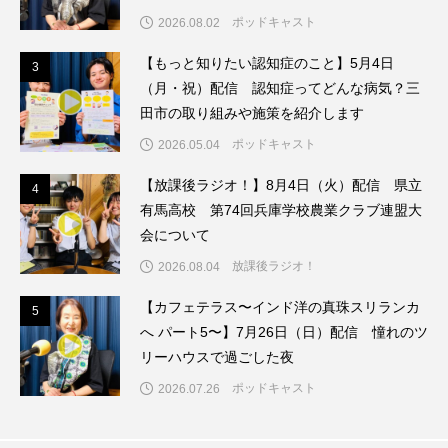
ちめいど雄介のお砂糖ミルクはどうされますか
ポッドキャスト
2026.08.02
つつじが丘小学校
つながりCafe‐Nanana no Moe
【もっと知りたい認知症のこと】5月4日
3
3
（月・祝）配信 認知症ってどんな病気？三
つなごーごー
てっぺんの向こうにあなたがいる
田市の取り組みや施策を紹介します
ポッドキャスト
2026.05.04
とくとくトーク
とっておきシネマ
【放課後ラジオ！】8月4日（火）配信 県立
4
4
なきごえバス
にげてさがして
のん
有馬高校 第74回兵庫学校農業クラブ連盟大
会について
はたらくおやさい バナナもいるよ！
ばらぐみ
放課後ラジオ！
2026.08.04
ぱかっ
ひとつの机、ふたつの制服
【カフェテラス〜インド洋の真珠スリランカ
5
5
へ パート5〜】7月26日（日）配信 憧れのツ
ひろかわさえこ
ぴぽん
ふくし情報
リーハウスで過ごした夜
ポッドキャスト
2026.07.26
ふじ幼稚園
ふたりの魔女
ふつうの子ども
ぶらりまち歩き
まこみちの爆笑肉トーク！