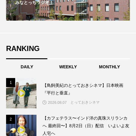
みなとっちラジオ！
こうべさんだ伝統文化体験フェスタ
こうべさんだ伝統文化体験フェスタ2026
こうべさんだ能・狂言・講談子ども教室
RANKING
こぐまのいばしょ
こだわり城紀行
こども学芸員とつくる『夏のこども美術館』
DAILY
WEEKLY
MONTHLY
こばえちゃ東北
こーろ・るみえーる
1
1
【鳥飼美紀のとっておきシネマ】日本映画
『平行と垂直』
さっちゃん社協だより
すずかけ台
とっておきシネマ
2026.08.07
すずかけ台小学校
すずきまみ
【カフェテラス〜インド洋の真珠スリランカ
2
2
そんなにみないでくださいな
ちめいど
へ 最終回〜】8月2日（日）配信 いよいよ友
人宅へ