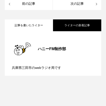
ROKKO森の音ミュージアム
Rooting Aroma
前の記事
次の記事
SAKDAC HARMO
SANDA ORGANIC VILLAGE MEETINGのつながるラジオ
記事を書いたライター
ライターの新着記事
SDGs・タイプスマート農業推進プロジェクト関西学院
【鳥飼美紀のとっておきシネマ】日本映
AgriNOVA
2026.08.07
ハニーFM制作部
SIKIガーデン Autumn Season
【ミラクルウィッシュの夢を形にミラク
2026.08.07
画『平行と垂直』
Singing with a smile
snowwhite
兵庫県三田市のwebラジオ局です
【さっちゃん社協だより】8月6日（木）
2026.08.06
ルタイムズ】8月7日（金）配信 麹ラン
SPOTTED PRODUCTIONS/TWIN
SUNSUNキッズ
The Room Next Door
配信 ボランティア活動センターを紹介
チを楽しみながら学ぶ親子コミュニケー
This is SUEKI
We Live In Time
WICKED