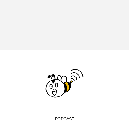
イエス・キリスト
イギリス
イギリス映画
イギリス製作
イタリア
イタリア映画
イベント
イラク
インタビュー
インド映画
イ・レ
ウィキッド
ウィキッド 永遠の約束
ウィリアム・シェイクスピア
ウインド・アンサンブル・コスモス
ウインド･アンサンブル･コスモス
エディントンへようこそ
エミリア・ペレス
PODCAST
エミリー・ワトソン
エリーザ・シュロット