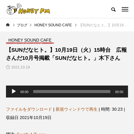
ハニーエフエム｜地域・人にフォーカスし発信するウェブラジオ局
ブログ
HONEY SOUND CAFE
【SUNだなヒト。】10月19日（火）15時台 広報さんだ10月号掲載「SUNだなヒト。」木下さん
HOME
ハニーFMの紹介
後援申請
フリーペーパー
プレイ
HONEY SOUND CAFE
NEW POST
【SUNだなヒト。】10月19日（火）15時台 広報
さんだ10月号掲載「SUNだなヒト。」木下さん
JAZZ BAR COZY
MY SWEET GARDEN
2021.10.19
音
声
00:00
00:00
プ
レ
ー
ヤ
ファイルをダウンロード
|
新規ウィンドウで再生
|
時間: 30:23
|
ー
収録日 2021年10月19日
美
最終回【JAZZ Bar cozy】3月7
【マイスイートガーデン】7月1
日（木）今回はビル・エヴァン
日（火）配信 庭づくりは曲線