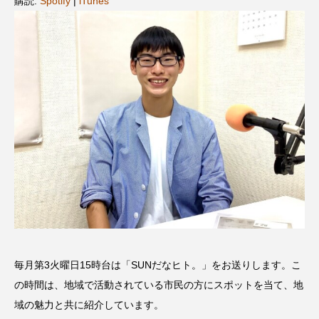
購読:
Spotify
|
iTunes
名
ス リバーサイド4部作を特集し
意識しています 三田グリーン
ました！
ットの山本さん
2024.03.07
2026.07.14
TAG LIST
10周年記念
12月号
1975年のケルン・コンサート
1学期
1年生
2024年度
2025年
2025年度
2026
2026年
2026年度
20周年
2学期
毎月第3火曜日15時台は「SUNだなヒト。」をお送りします。こ
3年生
4年生
6年生
6月号
77
の時間は、地域で活動されている市民の方にスポットを当て、地
7月
accototo
BAD GENIUS
BL出版
域の魅力と共に紹介しています。