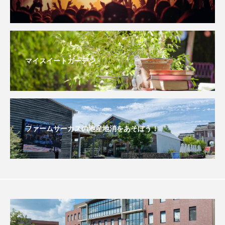
おいしいぱんぱんでんしゃ
おいしい絵本
おしえて絵本
おでかけ情報
マイスイートガーデン
おばあちゃんと僕の約束
おもいおいも
おーい、応為
お知らせ
かしこいエルゼ
かしこいグレーテル
かもめ食堂
ファームサーカスの地産地消をあそぼう！
がんを知り、がんを考える
きてみで東北
きもちはなにいろ？
くまぐみ
くるまのなかには？
けやき台中学校
けやき台小学校