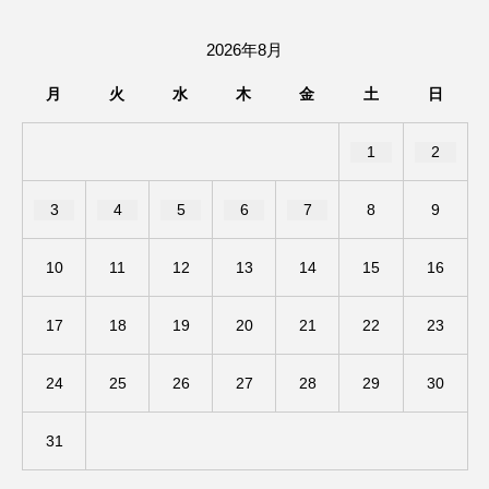
ままとこひろば
みなとっちラジオ！
2026年8月
月
火
水
木
金
土
日
みるくっくキッズクラブ逆瀬川
みるくっ子通信
みるくのえほん
みるく・ひまわり園
1
2
もたいまさこ
もっと知りたい認知症のこと
3
4
5
6
7
8
9
もんがきとしこの知りたい、聞きたい、伝えたい
10
11
12
13
14
15
16
やよい幼稚園
ゆたかな第三の人生のススメ
17
18
19
20
21
22
23
ゆりのき台中学校
ゆりのき台小学校
24
25
26
27
28
29
30
わたしらしく心豊かに過ごすためのふくし情報！
31
わたなべあや
わらべうたベビーマッサージ