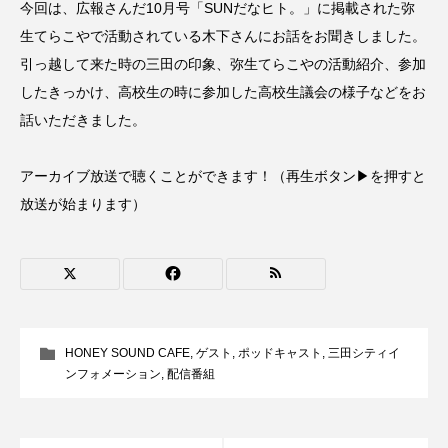
今回は、広報さんだ10月号「SUNだなヒト。」に掲載された弥
CONCLAVE
CROSSING 心の交差点
生てらこやで活動されている木下さんにお話をお聞きしました。
引っ越して来た時の三田の印象、弥生てらこやの活動紹介、参加
DEPARTURES
FACES PLACES
globe
したきっかけ、高校生の時に参加した高校生議会の様子などをお
HAMNET
HERE 時を越えて
HONEY
話いただきました。
HONEY FM
IT’S OKAY！
J-POP
アーカイブ放送で聴くことができます！（再生ボタン▶を押すと
放送が始まります）
JAZZ
KADOKAWA
KDDI
LATE SHIFT
Let's 追求 The 牛肉
lets追求the牛肉
LOST LAND
HONEY SOUND CAFE
,
ゲスト
,
ポッドキャスト
,
三田シティイ
MOCOコレクション オムニバス
ンフォメーション
,
配信番組
Playground/校庭
ROKKO 森の音ミュージアム