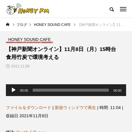
ハニーエフエム｜地域・人にフォーカスし発信するウェブラジオ局
ブログ
HONEY SOUND CAFE
【神戸新聞オンライン】11月8日（月）15時台 食用竹炭で環境考える
HOME
ハニーFMの紹介
後援申請
フリーペーパー
プレイ
HONEY SOUND CAFE
NEW POST
【神戸新聞オンライン】11月8日（月）15時台
食用竹炭で環境考える
JAZZ BAR COZY
MY SWEET GARDEN
2021.11.08
音
声
00:00
00:00
プ
レ
ー
ヤ
ファイルをダウンロード
|
新規ウィンドウで再生
|
時間: 11:04
|
ー
収録日 2021年11月8日
美
最終回【JAZZ Bar cozy】3月7
【マイスイートガーデン】7月1
日（木）今回はビル・エヴァン
日（火）配信 庭づくりは曲線