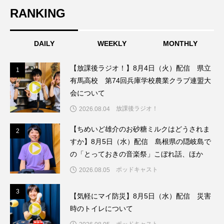
RANKING
こうべさんだ伝統文化体験フェスタ
こうべさんだ伝統文化体験フェスタ2026
DAILY
WEEKLY
MONTHLY
こうべさんだ能・狂言・講談子ども教室
【放課後ラジオ！】8月4日（火）配信 県立
1
1
有馬高校 第74回兵庫学校農業クラブ連盟大
こぐまのいばしょ
こだわり城紀行
会について
放課後ラジオ！
こども学芸員とつくる『夏のこども美術館』
2026.08.04
【ちめいど雄介のお砂糖ミルクはどうされま
2
2
こばえちゃ東北
こーろ・るみえーる
すか】8月5日（水）配信 島根県の隠岐島で
の「とっておきの音楽祭」こぼれ話、ほか
さっちゃん社協だより
すずかけ台
ポッドキャスト
2026.08.05
すずかけ台小学校
すずきまみ
3
3
【気軽にマイ防災】8月5日（水）配信 災害
そんなにみないでくださいな
ちめいど
時のトイレについて
ポッドキャスト