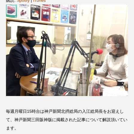
購読:
Spotify
|
iTunes
名
ス リバーサイド4部作を特集し
意識しています 三田グリーン
ました！
ットの山本さん
2024.03.07
2026.07.14
TAG LIST
10周年記念
12月号
1975年のケルン・コンサート
1学期
1年生
2024年度
2025年
2025年度
2026
2026年
2026年度
20周年
2学期
毎週月曜日15時台は神戸新聞北摂総局の入江総局長をお迎えし
3年生
4年生
6年生
6月号
77
て、神戸新聞三田阪神版に掲載された記事について解説頂いてい
7月
accototo
BAD GENIUS
BL出版
ます。