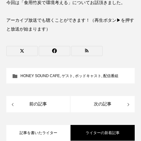
今回は「食用竹炭で環境考える」についてお話頂きました。
CONCLAVE
CROSSING 心の交差点
アーカイブ放送でも聴くことができます！（再生ボタン▶を押す
DEPARTURES
FACES PLACES
globe
と放送が始まります）
HAMNET
HERE 時を越えて
HONEY
HONEY FM
IT’S OKAY！
J-POP
JAZZ
KADOKAWA
KDDI
HONEY SOUND CAFE
,
ゲスト
,
ポッドキャスト
,
配信番組
LATE SHIFT
Let's 追求 The 牛肉
lets追求the牛肉
LOST LAND
前の記事
次の記事
MOCOコレクション オムニバス
Playground/校庭
ROKKO 森の音ミュージアム
記事を書いたライター
ライターの新着記事