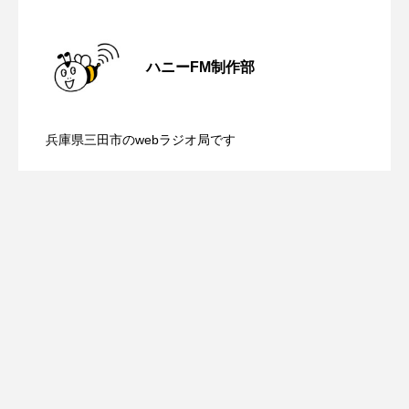
ROKKO森の音ミュージアム
Rooting Aroma
【さっちゃん社協だより】8月6日（木）
2026.08.06
SAKDAC HARMO
ハニーFM制作部
SANDA ORGANIC VILLAGE MEETINGのつながるラジオ
【三田警察オンライン】8月5日（水）配
2026.08.05
配信 ボランティア活動センターを紹介
SDGs・タイプスマート農業推進プロジェクト関西学院
兵庫県三田市のwebラジオ局です
AgriNOVA
【幼稚園だより】8月5日（水）やよい幼
2026.08.05
信 一週間の事件事故と防犯ポイント、
します
SIKIガーデン Autumn Season
稚園：先生に1学期や夏の過ごし方をお聞
防災に関する基礎知識について
Singing with a smile
snowwhite
SPOTTED PRODUCTIONS/TWIN
きしました♪
SUNSUNキッズ
The Room Next Door
This is SUEKI
We Live In Time
WICKED