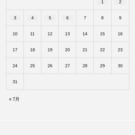
1
2
ままとこひろば
みなとっちラジオ！
3
4
5
6
7
8
9
みるくっくキッズクラブ逆瀬川
みるくっ子通信
10
11
12
13
14
15
16
みるくのえほん
みるく・ひまわり園
17
18
19
20
21
22
23
もたいまさこ
もっと知りたい認知症のこと
24
25
26
27
28
29
30
もんがきとしこの知りたい、聞きたい、伝えたい
31
やよい幼稚園
ゆたかな第三の人生のススメ
« 7月
ゆりのき台中学校
ゆりのき台小学校
わたしらしく心豊かに過ごすためのふくし情報！
わたなべあや
わらべうたベビーマッサージ