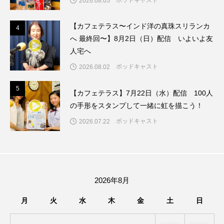
2026.08.05
ちめいど雄介のお砂糖ミルクはどうされますか
【カフェテラス〜インド洋の真珠スリランカ
4
つつじが丘小学校
つながりCafe‐Nanana no Moe
4
へ 最終回〜】8月2日（日）配信 いよいよ友
人宅へ
つなごーごー
てっぺんの向こうにあなたがいる
ポッドキャスト
2026.08.02
とくとくトーク
とっておきシネマ
5
5
【カフェテラス】7月22日（水）配信 100人
なきごえバス
にげてさがして
の手形をスタンプして一緒に虹を描こう！
ポッドキャスト
2026.07.22
はたらくおやさい バナナもいるよ！
ばらぐみ
ぱかっ
ひとつの机、ふたつの制服
ひろかわさえこ
ぴぽん
ふくし情報
2026年8月
ふじ幼稚園
ふたりの魔女
ふつうの子ども
月
火
水
木
金
土
日
ぶらりまち歩き
まこみちの爆笑肉トーク！