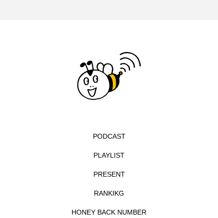
イエス・キリスト
イギリス
イギリス映画
イギリス製作
イタリア
イタリア映画
イベント
イラク
インタビュー
インド映画
イ・レ
ウィキッド
ウィキッド 永遠の約束
ウィリアム・シェイクスピア
PODCAST
ウインド・アンサンブル・コスモス
PLAYLIST
ウインド･アンサンブル･コスモス
PRESENT
エディントンへようこそ
エミリア・ペレス
RANKIKG
HONEY BACK NUMBER
エミリー・ワトソン
エリーザ・シュロット