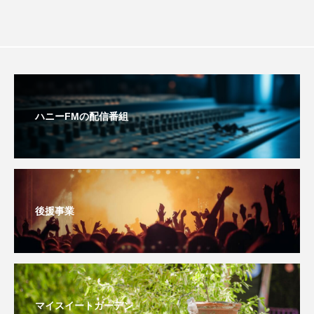
youtube
Yukoの子連れハワイ旅珍道中
⻑尾謙杜
「THE オリバーな犬、（Gosh!!）このヤロウMOVIE」
『今日の空が一番好き、とまだ言えない僕は』
ハニーFMの配信番組
あいはらひろゆき
あかしあジュニア合唱団「さくらんぼ」
あかしあ台小学校
あじさいコンサート
後援事業
あっぷっぷのぷ～
あなたが眠る間
あの歌を憶えている
あめぽったん
マイスイートガーデン
いばら姫
おいしいおのまとぺ