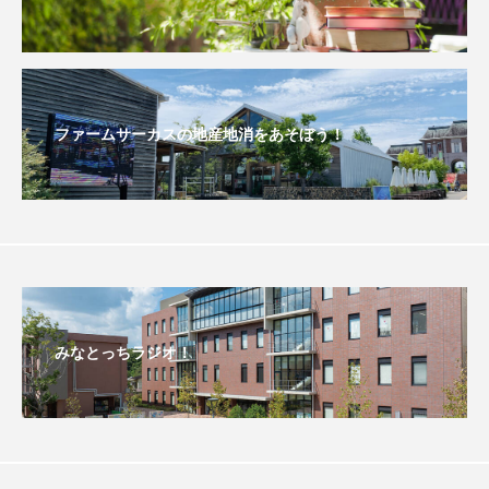
おいしいぱんぱんでんしゃ
おいしい絵本
おしえて絵本
おでかけ情報
ファームサーカスの地産地消をあそぼう！
おばあちゃんと僕の約束
おもいおいも
おーい、応為
お知らせ
かしこいエルゼ
かしこいグレーテル
かもめ食堂
がんを知り、がんを考える
きてみで東北
みなとっちラジオ！
きもちはなにいろ？
くまぐみ
くるまのなかには？
けやき台中学校
けやき台小学校