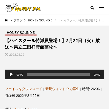
ハニーエフエム｜地域・人にフォーカスし発信するウェブラジオ局
ブログ
HONEY SOUND 5
【ハイスクール特派員登場！】2月22日（火）放送〜県立三田祥雲館高校〜
HOME
ハニーFMの紹介
後援申請
フリーペーパー
プレイ
HONEY SOUND 5
NEW POST
【ハイスクール特派員登場！】2月22日（火）放
送〜県立三田祥雲館高校〜
JAZZ BAR COZY
MY SWEET GARDEN
2022.02.22
音
声
00:00
00:00
プ
レ
ー
ヤ
ファイルをダウンロード
|
新規ウィンドウで再生
|
時間: 26:06
|
ー
収録日 2022年2月22日
美
最終回【JAZZ Bar cozy】3月7
【マイスイートガーデン】7月1
日（木）今回はビル・エヴァン
日（火）配信 庭づくりは曲線