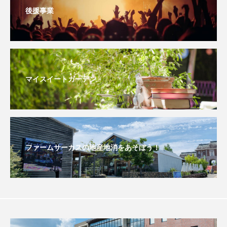
後援事業
おいしいぱんぱんでんしゃ
おいしい絵本
おしえて絵本
おでかけ情報
おばあちゃんと僕の約束
おもいおいも
マイスイートガーデン
おーい、応為
お知らせ
かしこいエルゼ
かしこいグレーテル
かもめ食堂
がんを知り、がんを考える
きてみで東北
ファームサーカスの地産地消をあそぼう！
きもちはなにいろ？
くまぐみ
くるまのなかには？
けやき台中学校
けやき台小学校