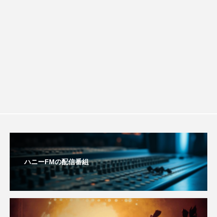
youtube
Yukoの子連れハワイ旅珍道中
チを楽しみながら学ぶ親子コミュニケー
⻑尾謙杜
「THE オリバーな犬、（Gosh!!）このヤロウMOVIE」
ション講座開催！
『今日の空が一番好き、とまだ言えない僕は』
あいはらひろゆき
あかしあジュニア合唱団「さくらんぼ」
あかしあ台小学校
あじさいコンサート
ハニーFMの配信番組
あっぷっぷのぷ～
あなたが眠る間
あの歌を憶えている
あめぽったん
いばら姫
おいしいおのまとぺ