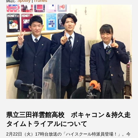
購読:
Spotify
|
iTunes
名
ス リバーサイド4部作を特集し
意識しています 三田グリーン
ました！
ットの山本さん
2024.03.07
2026.07.14
TAG LIST
10周年記念
12月号
1975年のケルン・コンサート
1学期
1年生
2024年度
2025年
2025年度
2026
2026年
2026年度
20周年
2学期
県立三田祥雲館高校 ボキャコン＆持久走
3年生
4年生
6年生
6月号
77
タイムトライアルについて
7月
accototo
BAD GENIUS
BL出版
2月22日（火）17時台放送の「ハイスクール特派員登場！」。今