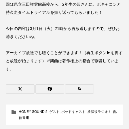
回は県立三田祥雲館高校から、2年生の皆さんに、ボキャコンと
CONCLAVE
CROSSING 心の交差点
持久走タイムトライアルを振り返ってもらいました！
DEPARTURES
FACES PLACES
globe
今日の内容は3月1日（火）21時から再放送しますので、ぜひお
HAMNET
HERE 時を越えて
HONEY
聴きくださいね。
HONEY FM
IT’S OKAY！
J-POP
アーカイブ放送でも聴くことができます！（再生ボタン▶を押す
と放送が始まります）※楽曲は著作権上の都合で割愛していま
JAZZ
KADOKAWA
KDDI
す。
LATE SHIFT
Let's 追求 The 牛肉
lets追求the牛肉
LOST LAND
MOCOコレクション オムニバス
HONEY SOUND 5
,
ゲスト
,
ポッドキャスト
,
放課後ラジオ！
,
配
Playground/校庭
ROKKO 森の音ミュージアム
信番組