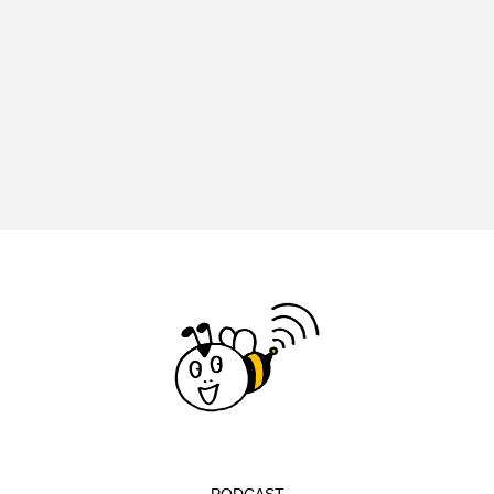
イエス・キリスト
イギリス
イギリス映画
イギリス製作
イタリア
イタリア映画
イベント
イラク
インタビュー
インド映画
イ・レ
ウィキッド
ウィキッド 永遠の約束
ウィリアム・シェイクスピア
ウインド・アンサンブル・コスモス
ウインド･アンサンブル･コスモス
エディントンへようこそ
エミリア・ペレス
エミリー・ワトソン
エリーザ・シュロット
PODCAST