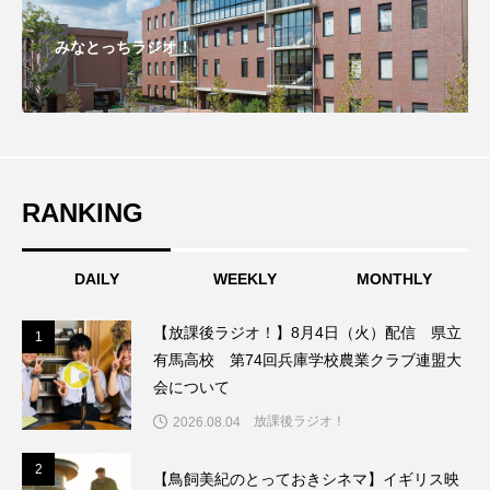
こうべさんだ伝統文化体験フェスタ
みなとっちラジオ！
こうべさんだ伝統文化体験フェスタ2026
こうべさんだ能・狂言・講談子ども教室
こぐまのいばしょ
こだわり城紀行
RANKING
こども学芸員とつくる『夏のこども美術館』
DAILY
WEEKLY
MONTHLY
こばえちゃ東北
こーろ・るみえーる
【放課後ラジオ！】8月4日（火）配信 県立
1
1
さっちゃん社協だより
すずかけ台
有馬高校 第74回兵庫学校農業クラブ連盟大
会について
すずかけ台小学校
すずきまみ
放課後ラジオ！
2026.08.04
そんなにみないでくださいな
ちめいど
2
2
【鳥飼美紀のとっておきシネマ】イギリス映