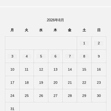
ままとこひろば
みなとっちラジオ！
2026年8月
みるくっくキッズクラブ逆瀬川
みるくっ子通信
月
火
水
木
金
土
日
みるくのえほん
みるく・ひまわり園
1
2
もたいまさこ
もっと知りたい認知症のこと
3
4
5
6
7
8
9
もんがきとしこの知りたい、聞きたい、伝えたい
10
11
12
13
14
15
16
やよい幼稚園
ゆたかな第三の人生のススメ
ゆりのき台中学校
ゆりのき台小学校
17
18
19
20
21
22
23
わたしらしく心豊かに過ごすためのふくし情報！
24
25
26
27
28
29
30
わたなべあや
わらべうたベビーマッサージ
31