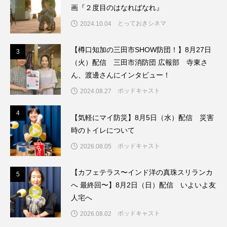
ちめいど雄介のお砂糖ミルクはどうされますか
画『２度目のはなればなれ』
とっておきシネマ
2024.10.04
つつじが丘小学校
つながりCafe‐Nanana no Moe
【樽口知加の三田市SHOW防団！】8月27日
3
3
つなごーごー
てっぺんの向こうにあなたがいる
（火）配信 三田市消防団 広報部 寺東さ
ん、渡邊さんにインタビュー！
とくとくトーク
とっておきシネマ
ポッドキャスト
2024.08.27
なきごえバス
にげてさがして
のん
4
4
【気軽にマイ防災】8月5日（水）配信 災害
はたらくおやさい バナナもいるよ！
ばらぐみ
時のトイレについて
ポッドキャスト
2026.08.05
ぱかっ
ひとつの机、ふたつの制服
【カフェテラス〜インド洋の真珠スリランカ
5
ひろかわさえこ
ぴぽん
ふくし情報
5
へ 最終回〜】8月2日（日）配信 いよいよ友
人宅へ
ふじ幼稚園
ふたりの魔女
ふつうの子ども
ポッドキャスト
2026.08.02
ぶらりまち歩き
まこみちの爆笑肉トーク！