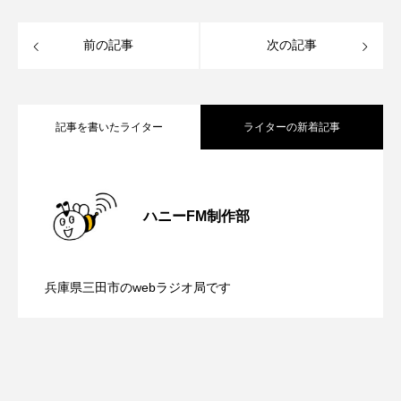
ROKKO森の音ミュージアム
Rooting Aroma
前の記事
次の記事
SAKDAC HARMO
SANDA ORGANIC VILLAGE MEETINGのつながるラジオ
記事を書いたライター
ライターの新着記事
SDGs・タイプスマート農業推進プロジェクト関西学院
AgriNOVA
【内藤美保のこばえちゃ東北】8月8日
2026.08.08
SIKIガーデン Autumn Season
ハニーFM制作部
Singing with a smile
snowwhite
【鳥飼美紀のとっておきシネマ】日本映
2026.08.07
（土）配信 宮城県松島町「松島」
SPOTTED PRODUCTIONS/TWIN
兵庫県三田市のwebラジオ局です
【ミラクルウィッシュの夢を形にミラク
2026.08.07
画『平行と垂直』
SUNSUNキッズ
The Room Next Door
This is SUEKI
We Live In Time
WICKED
ルタイムズ】8月7日（金）配信 麹ラン