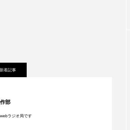
お砂糖ミルクはどうされますか
つつじが丘小学校
つながりC
向こうにあなたがいる
とくとくトーク
とっておきシネマ
はたらくおやさい バナナもいるよ！
ばらぐみ
ぱかっ
ひろかわさえこ
ぴぽん
ふくし情報
ふじ幼稚園
ち歩き
まこみちの爆笑肉トーク！
ままとこひろば
新着記事
みるくっ子通信
みるくのえほん
みるく・ひまわり
もんがきとしこの知りたい、聞きたい、伝えたい
やよい幼
シネマ】日本映画『平行と垂直』
ゆりのき台中学校
ゆりのき台小学校
制作部
夢を形にミラクルタイムズ】8月7日（金）配信 麹ラ
めのふくし情報！
わたなべあや
わらべうたベビーマッサ
webラジオ局です
】8月6日（木）配信 ボランティア活動センターを紹
クトスクエア
アナ・レナス
アニバーサリースクラップブ
親子コミュニケーション講座開催！