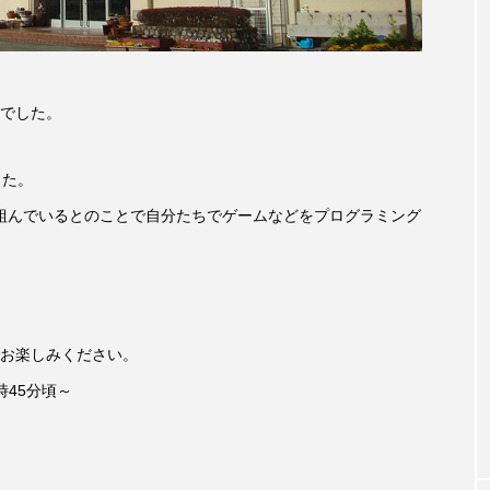
accototo
BAD GENIUS
BL出版
CONCLAVE
LACES
globe
HAMNET
HERE 時を越えて
でした。
JAZZ
KADOKAWA
KDDI
LATE SHIFT
L
した。
AND
MOCOコレクション オムニバス
Playground/校庭
り組んでいるとのことで自分たちでゲームなどをプログラミング
ROKKO森の音ミュージアム
Rooting Aroma
SAKDAC
 MEETINGのつながるラジオ
SDGs・タイプスマート農業推進プロジェ
お楽しみください。
Singing with a smile
snowwhite
SPOTTED PRODUC
時45分頃～
m Next Door
This is SUEKI
We Live In Time
WIC
⻑尾謙杜
「THE オリバーな犬、（Gosh!!）このヤロウMOV