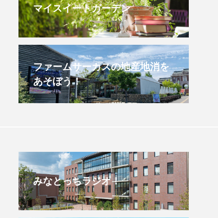
マイスイートガーデン
すみからすみまで】3月16
【放課後ラジオ！】8月
）三田市立 高平小学校
配信 県立有馬高校 第
学校農業クラブ連盟大
.03.16
2026.08.04
ファームサーカスの地産地消を
あそぼう！
みなとっちラジオ！
4年度
2025年
4年生
6年生