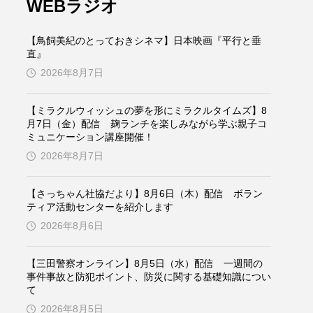
WEBラジオ
ケンズ
チン・ソヨン
【鳥飼美紀のとっておきシネマ】日本映画『平行と垂
トム・ヒドルストン
直』
2026年8月7日
ドマーニ！ 愛のことづて
バッド・ジーニアス
【ミラクルウィッシュの夢を形にミラクルタイムズ】8
月7日（金）配信 麹ランチを楽しみながら学ぶ親子コ
ミュニケーション講座開催！
役
ヒョン・ウソク
2026年8月7日
ザン・オズペテク
【さっちゃん社協だより】8月6日（木）配信 ボラン
ティア活動センターを紹介します
フランス
フランス映画
2026年8月6日
【三田警察オンライン】8月5日（水）配信 一週間の
事件事故と防犯ポイント、防災に関する基礎知識につい
ブレーメンの音楽隊
て
2026年8月5日
ペット写真大募集！