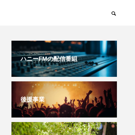
すみからすみまで
放課後ラジオ！
ハニーFMの配信番組
後援事業
