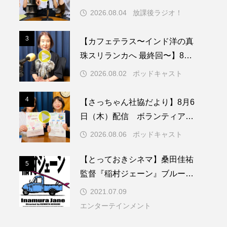
74回兵庫学校農業クラブ連盟大
2026.08.04
放課後ラジオ！
会について
メリカ映画
アメリカ製作
3
3
【カフェテラス〜インド洋の真
ド
アン・ハサウェイ
珠スリランカへ 最終回〜】8月2
日（日）配信 いよいよ友人宅
ス製作
イタリア
2026.08.02
ポッドキャスト
へ
ウィキッド
4
4
【さっちゃん社協だより】8月6
日（木）配信 ボランティア活
動センターを紹介します
2026.08.06
ポッドキャスト
リー・ワトソン
【とっておきシネマ】桑田佳祐
5
5
メント
オダギリジョー
監督『稲村ジェーン』ブルーレ
イ＆ＤＶＤ発売記念特集
2021.07.09
カフェテラス
エンターテインメント
キム・へヨン