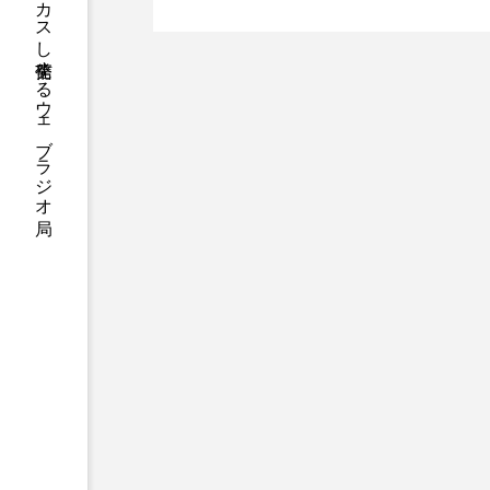
ハニーエフエム｜地域・人にフォーカスし発信するウェブラジオ局
アニメーション映画
アプ
介します
アリのおでかけ
アリアナ
アーカイブ
アート
イタリア映画
イベント
ウィキッド 永遠の約束
ウインド･アンサンブル･コスモ
エリーザ・シュロット
エ
オダギリ・ジョー
オム・
カラーモンスター
カンヌ