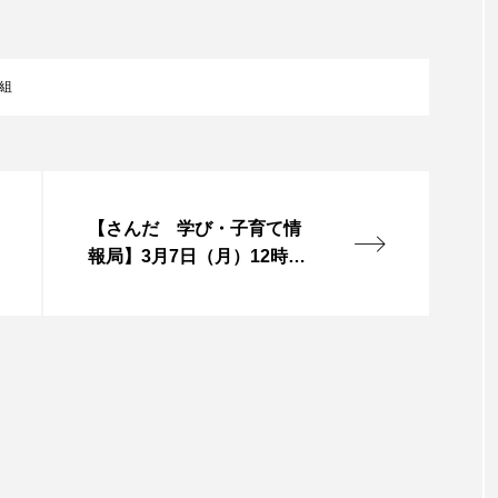
言えない僕は』
あいはらひろゆき
あかしあジュニア合唱
いコンサート
あっぷっぷのぷ～
あなたが眠る間
組
おいしいおのまとぺ
おいしいぱんぱんでんしゃ
お
んと僕の約束
おもいおいも
おーい、応為
お知ら
【さんだ 学び・子育て情
め食堂
がんを知り、がんを考える
きてみで東北
報局】3月7日（月）12時放
送 三田市高校生議会につ
は？
けやき台中学校
けやき台小学校
こうべさん
いて
2026
こうべさんだ能・狂言・講談子ども教室
こぐま
芸員とつくる『夏のこども美術館』
こばえちゃ東北
こー
ずかけ台
すずかけ台小学校
すずきまみ
そんなに