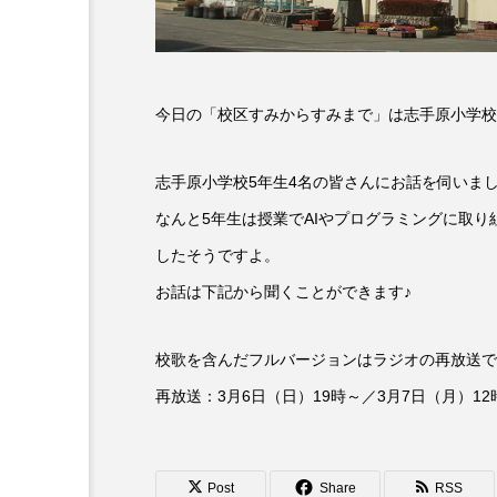
6月号
77
7月
DEPARTURES
FACES P
今日の「校区すみからすみまで」は志手原小学校
IT’S OKAY！
J-POP
志手原小学校5年生4名の皆さんにお話を伺いま
lets追求the牛肉
LOST L
なんと5年生は授業でAIやプログラミングに取
したそうですよ。
ROKKO 森の音ミュージアム
お話は下記から聞くことができます♪
SANDA ORGANIC VILLAGE
校歌を含んだフルバージョンはラジオの再放送で
SIKIガーデン Autumn Season
再放送：3月6日（日）19時～／3月7日（月）12
SUNSUNキッズ
The Roo
Yukoの子連れハワイ旅珍道中
Post
Share
RSS