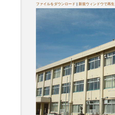
ヤ
プレゼント】兵庫陶芸美
最終回【JAZZ Bar cozy】
ファイルをダウンロード
|
新規ウィンドウで再生
ー
展「こども学芸員とつく
（木）今回はビル・エヴ
ども美術館』」 5名様
リバーサイド4部作を特集
プレゼント！
た！
9
2024.03.07
10周年記念
12月号
2025年度
2026
2