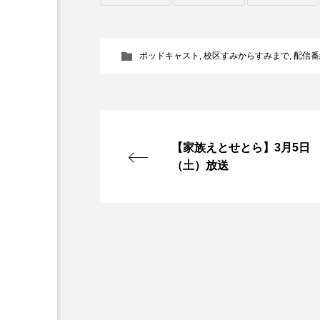
『今日の空が一番好き、とまだ
あかしあ台小学校
あじさ
ポッドキャスト
,
校区すみからすみまで
,
配信番
あめぽったん
いばら姫
おでかけ情報
おばあちゃ
【家族えとせとら】3月5日
かしこいグレーテル
かも
（土）放送
くまぐみ
くるまのなかに
こうべさんだ伝統文化体験フェスタ
こだわり城紀行
こども学
さっちゃん社協だより
す