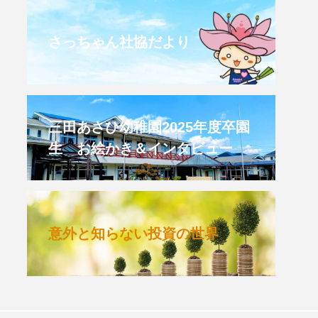
CROSSING 心の交差点
さっちゃん社協だより
HONEY
HONEY FM
et's 追求 The 牛肉
三田あさひ幼稚園2025年度卒園
生 お絵かき＆インタビュー
 HARMO
クト関西学院AgriNOVA
意外と知らない投資の世界
TIONS/TWIN
KED
youtube
IE」