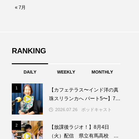
afe‐Nanana no Moe
« 7月
なきごえバス
ふたりの魔女
RANKING
みなとっちラジオ！
DAILY
WEEKLY
MONTHLY
園
もたいまさこ
1
1
【カフェテラス〜インド洋の真
稚園
珠スリランカへ パート5〜】7月
26日（日）配信 憧れのツリー
2026.07.26
ポッドキャスト
ハウスで過ごした夜
ージ
2
2
【放課後ラジオ！】8月4日
（火）配信 県立有馬高校 第
ッキング