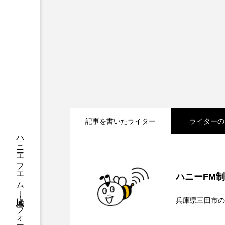
ちめいど
ちめいど雄介の
つなごーごー
てっぺんの
にげてさがして
のん
ひとつの机、ふたつの制服
ふつうの子ども
ぶらりま
記事を書いたライター
ライターの
みるくっくキッズクラブ逆瀬川
もっと知りたい認知症のこと
2026.08.07
【鳥飼美紀のとっておき
ゆたかな第三の人生のススメ
ハニーFM
2026.08.07
【ミラクルウィッシュの
わたしらしく心豊かに過ごすた
兵庫県三田市の
2026.08.06
【さっちゃん社協だより
アカデミックコモンズ
ア
ンチを楽しみながら学ぶ