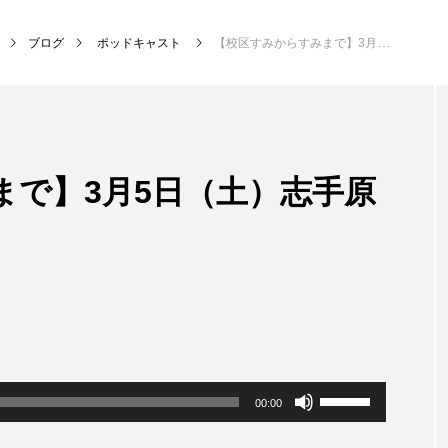
ブログ
ポッドキャスト
【校区すみからすみまで】3月5日（土）志手原小学校
NEW POST
まで】3月5日（土）志手原
MY SWEET GARDEN
校区
ボ
00:00
リ
ュ
ー