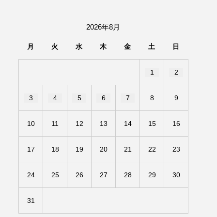
団「さくらんぼ」
2026年8月
あの歌を憶えている
月
火
水
木
金
土
日
いしい絵本
おしえて絵本
1
2
せ
かしこいエルゼ
3
4
5
6
7
8
9
きもちはなにいろ？
10
11
12
13
14
15
16
だ伝統文化体験フェスタ
17
18
19
20
21
22
23
のいばしょ
24
25
26
27
28
29
30
ろ・るみえーる
みないでくださいな
31