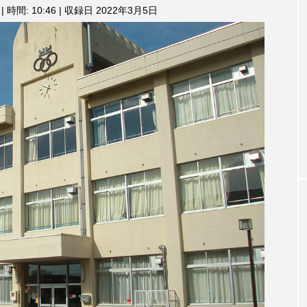
3月7日
【マイスイートガーデン】7月14
【校区
|
時間: 10:46
|
収録日 2022年3月5日
ム
調
ァンス
日（火）配信 庭づくりは曲線を
日（土
節
しまし
意識しています 三田グリーンネ
2024
に
ットの山本さん
は
2026.07.14
上
下
矢
印
キ
ー
を
使
っ
て
TAG LIST
く
だ
さ
い。
1975年のケルン・コンサート
1学期
1年生
202
026年
2026年度
20周年
2学期
3年生