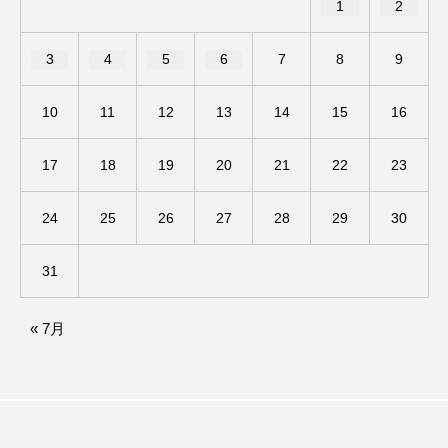
1
2
ままとこひろば
みなとっちラジオ！
3
4
5
6
7
8
9
みるくっくキッズクラブ逆瀬川
みるくっ子通信
10
11
12
13
14
15
16
みるくのえほん
みるく・ひまわり園
17
18
19
20
21
22
23
もたいまさこ
もっと知りたい認知症のこと
24
25
26
27
28
29
30
もんがきとしこの知りたい、聞きたい、伝えたい
31
やよい幼稚園
ゆたかな第三の人生のススメ
« 7月
ゆりのき台中学校
ゆりのき台小学校
わたしらしく心豊かに過ごすためのふくし情報！
わたなべあや
わらべうたベビーマッサージ