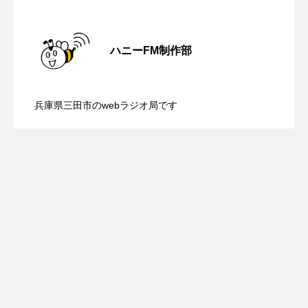
ROKKO森の音ミュージアム
Rooting Aroma
【さっちゃん社協だより】8月6日（木）
2026.08.06
SAKDAC HARMO
ハニーFM制作部
SANDA ORGANIC VILLAGE MEETINGのつながるラジオ
【三田警察オンライン】8月5日（水）配
2026.08.05
配信 ボランティア活動センターを紹介
SDGs・タイプスマート農業推進プロジェクト関西学院
兵庫県三田市のwebラジオ局です
AgriNOVA
【幼稚園だより】8月5日（水）やよい幼
2026.08.05
信 一週間の事件事故と防犯ポイント、
します
SIKIガーデン Autumn Season
稚園：先生に1学期や夏の過ごし方をお聞
防災に関する基礎知識について
Singing with a smile
snowwhite
SPOTTED PRODUCTIONS/TWIN
きしました♪
SUNSUNキッズ
The Room Next Door
This is SUEKI
We Live In Time
WICKED