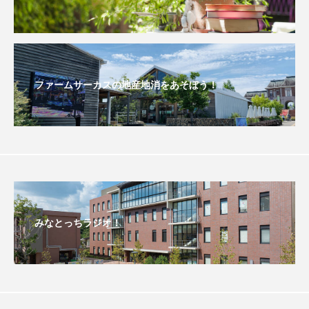
おいしいぱんぱんでんしゃ
おいしい絵本
おしえて絵本
おでかけ情報
ファームサーカスの地産地消をあそぼう！
おばあちゃんと僕の約束
おもいおいも
おーい、応為
お知らせ
かしこいエルゼ
かしこいグレーテル
かもめ食堂
がんを知り、がんを考える
きてみで東北
みなとっちラジオ！
きもちはなにいろ？
くまぐみ
くるまのなかには？
けやき台中学校
けやき台小学校