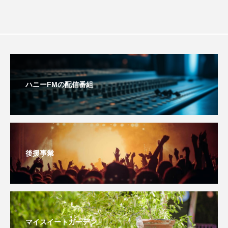
youtube
Yukoの子連れハワイ旅珍道中
⻑尾謙杜
「THE オリバーな犬、（Gosh!!）このヤロウMOVIE」
『今日の空が一番好き、とまだ言えない僕は』
ハニーFMの配信番組
あいはらひろゆき
あかしあジュニア合唱団「さくらんぼ」
あかしあ台小学校
あじさいコンサート
後援事業
あっぷっぷのぷ～
あなたが眠る間
あの歌を憶えている
あめぽったん
マイスイートガーデン
いばら姫
おいしいおのまとぺ