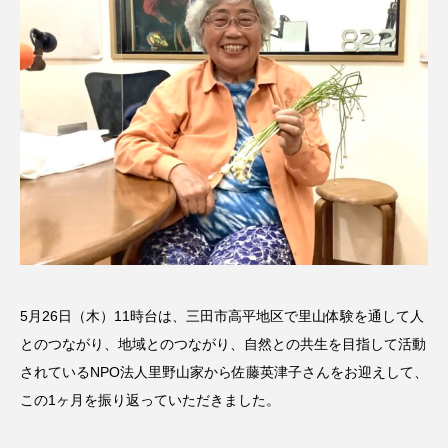
名
ス リバーサイド4部作を特集し
意識しています 三田グリーン
ました！
ットの山本さん
2024.03.07
2026.07.14
TAG LIST
10周年記念
12月号
1975年のケルン・コンサート
1学期
1年生
2024年度
2025年
2025年度
2026
5月26日（木）11時台は、三田市高平地区で里山体験を通して人
2026年
2026年度
20周年
2学期
とのつながり、地域とのつながり、自然との共生を目指して活動
されているNPO法人里野山家から佐藤英津子さんをお迎えして、
3年生
4年生
6年生
6月号
77
この1ヶ月を振り返っていただきました。
7月
accototo
BAD GENIUS
BL出版