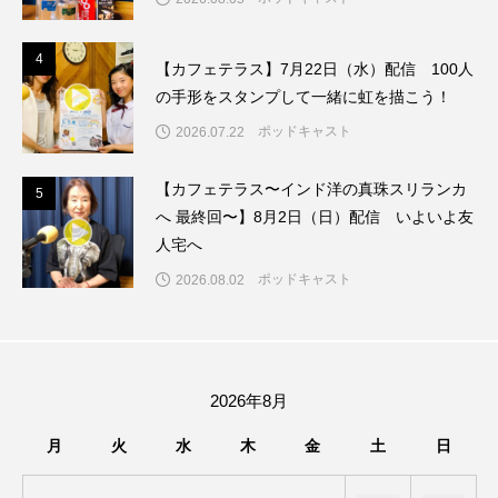
ちめいど雄介のお砂糖ミルクはどうされますか
4
つつじが丘小学校
つながりCafe‐Nanana no Moe
4
【カフェテラス】7月22日（水）配信 100人
の手形をスタンプして一緒に虹を描こう！
つなごーごー
てっぺんの向こうにあなたがいる
ポッドキャスト
2026.07.22
とくとくトーク
とっておきシネマ
【カフェテラス〜インド洋の真珠スリランカ
5
5
へ 最終回〜】8月2日（日）配信 いよいよ友
なきごえバス
にげてさがして
人宅へ
はたらくおやさい バナナもいるよ！
ばらぐみ
ポッドキャスト
2026.08.02
ぱかっ
ひとつの机、ふたつの制服
ひろかわさえこ
ぴぽん
ふくし情報
2026年8月
ふじ幼稚園
ふたりの魔女
ふつうの子ども
月
火
水
木
金
土
日
ぶらりまち歩き
まこみちの爆笑肉トーク！