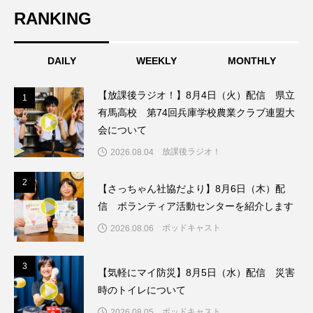
RANKING
こうべさんだ伝統文化体験フェスタ
こうべさんだ伝統文化体験フェスタ2026
DAILY
WEEKLY
MONTHLY
こうべさんだ能・狂言・講談子ども教室
【放課後ラジオ！】8月4日（火）配信 県立
1
1
有馬高校 第74回兵庫学校農業クラブ連盟大
こぐまのいばしょ
こだわり城紀行
会について
放課後ラジオ！
こども学芸員とつくる『夏のこども美術館』
2026.08.04
2
2
こばえちゃ東北
こーろ・るみえーる
【さっちゃん社協だより】8月6日（木）配
信 ボランティア活動センターを紹介します
さっちゃん社協だより
すずかけ台
ポッドキャスト
2026.08.06
すずかけ台小学校
すずきまみ
3
3
【気軽にマイ防災】8月5日（水）配信 災害
そんなにみないでくださいな
ちめいど
時のトイレについて
ポッドキャスト
2026.08.05