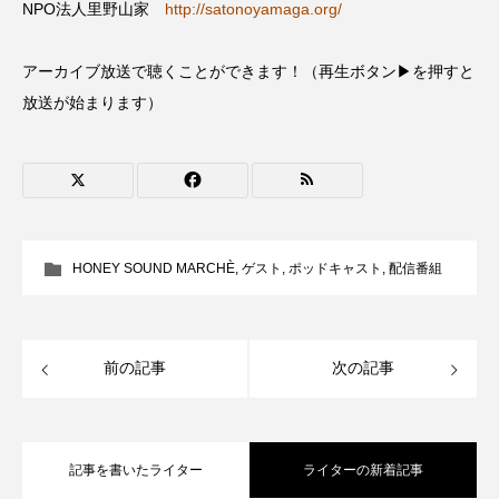
NPO法人里野山家
http://satonoyamaga.org/
CONCLAVE
CROSSING 心の交差点
アーカイブ放送で聴くことができます！（再生ボタン▶を押すと
DEPARTURES
FACES PLACES
globe
放送が始まります）
HAMNET
HERE 時を越えて
HONEY
HONEY FM
IT’S OKAY！
J-POP
JAZZ
KADOKAWA
KDDI
HONEY SOUND MARCHÈ
,
ゲスト
,
ポッドキャスト
,
配信番組
LATE SHIFT
Let's 追求 The 牛肉
lets追求the牛肉
LOST LAND
前の記事
次の記事
MOCOコレクション オムニバス
Playground/校庭
ROKKO 森の音ミュージアム
記事を書いたライター
ライターの新着記事