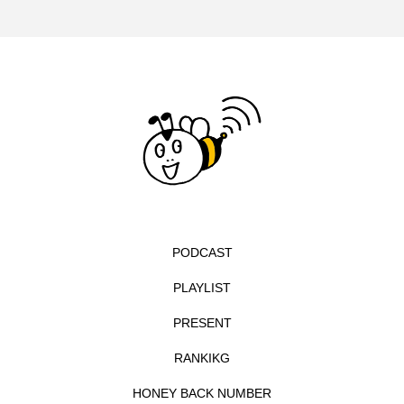
イエス・キリスト
イギリス
イギリス映画
イギリス製作
イタリア
イタリア映画
イベント
イラク
インタビュー
インド映画
イ・レ
ウィキッド
ウィキッド 永遠の約束
ウィリアム・シェイクスピア
PODCAST
ウインド・アンサンブル・コスモス
PLAYLIST
ウインド･アンサンブル･コスモス
PRESENT
エディントンへようこそ
エミリア・ペレス
RANKIKG
HONEY BACK NUMBER
エミリー・ワトソン
エリーザ・シュロット