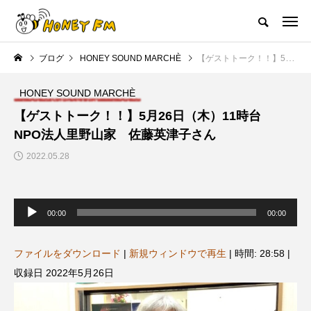
ハニーエフエム｜地域・人にフォーカスし発信するウェブラジオ局
ブログ
HONEY SOUND MARCHÈ
【ゲストトーク！！】5月26日（木）11時台 NPO法人里野山家 佐藤英津子さん
HOME
ハニーFMの紹介
後援申請
フリーペーパー
プレイ
HONEY SOUND MARCHÈ
NEW POST
【ゲストトーク！！】5月26日（木）11時台
NPO法人里野山家 佐藤英津子さん
JAZZ BAR COZY
MY SWEET GARDEN
2022.05.28
音
声
00:00
00:00
プ
レ
ー
ヤ
ファイルをダウンロード
|
新規ウィンドウで再生
|
時間: 28:58
|
ー
収録日 2022年5月26日
美
最終回【JAZZ Bar cozy】3月7
【マイスイートガーデン】7月1
日（木）今回はビル・エヴァン
日（火）配信 庭づくりは曲線