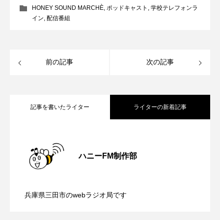
HONEY SOUND MARCHÈ
,
ポッドキャスト
,
学校テレフォンラ
CONCLAVE
CROSSING 心の交差点
イン
,
配信番組
DEPARTURES
FACES PLACES
globe
HAMNET
HERE 時を越えて
HONEY
前の記事
次の記事
HONEY FM
IT’S OKAY！
J-POP
JAZZ
KADOKAWA
KDDI
記事を書いたライター
ライターの新着記事
LATE SHIFT
Let's 追求 The 牛肉
【気軽に相談 まちの保健室】8月10日
2026.08.10
lets追求the牛肉
LOST LAND
ハニーFM制作部
【内藤美保のこばえちゃ東北】8月8日
2026.08.08
（月）配信 学校生活、家庭環境、生活
MOCOコレクション オムニバス
兵庫県三田市のwebラジオ局です
Playground/校庭
ROKKO 森の音ミュージアム
【鳥飼美紀のとっておきシネマ】日本映
2026.08.07
（土）配信 宮城県松島町「松島」
環境の変化などで学校に行きづらくなる