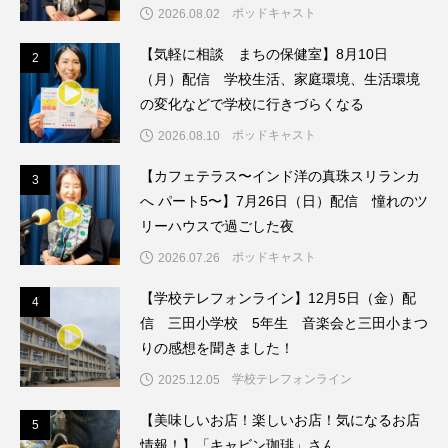
ポッドキャスト
2026.08.02
こうべさんだ伝統文化体験フェスタ
【気軽に相談 まちの保健室】8月10日
2
2
こうべさんだ伝統文化体験フェスタ2026
（月）配信 学校生活、家庭環境、生活環境
の変化などで学校に行きづらくなる
こうべさんだ能・狂言・講談子ども教室
ポッドキャスト
2026.08.10
こぐまのいばしょ
こだわり城紀行
【カフェテラス〜インド洋の真珠スリランカ
3
3
へ パート5〜】7月26日（日）配信 憧れのツ
こども学芸員とつくる『夏のこども美術館』
リーハウスで過ごした夜
ポッドキャスト
2026.07.26
こばえちゃ東北
こーろ・るみえーる
【学校テレフォンライン】12月5日（金）配
4
4
さっちゃん社協だより
すずかけ台
信 三田小学校 5年生 音楽会と三田小まつ
りの感想を聞きました！
すずかけ台小学校
すずきまみ
学校テレフォンライン
2025.12.05
そんなにみないでくださいな
ちめいど
【美味しいお店！楽しいお店！気になるお店
5
5
情報！】「キャビン珈琲」さん