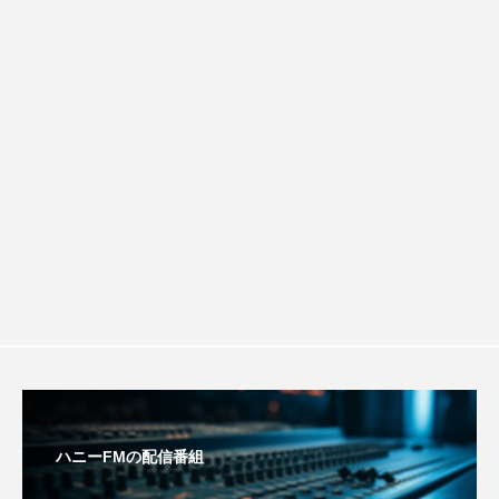
ROKKO森の音ミュージアム
Rooting Aroma
画『平行と垂直』
SAKDAC HARMO
SANDA ORGANIC VILLAGE MEETINGのつながるラジオ
SDGs・タイプスマート農業推進プロジェクト関西学院
AgriNOVA
SIKIガーデン Autumn Season
Singing with a smile
snowwhite
SPOTTED PRODUCTIONS/TWIN
SUNSUNキッズ
The Room Next Door
ハニーFMの配信番組
This is SUEKI
We Live In Time
WICKED