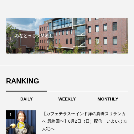
おいしいぱんぱんでんしゃ
おいしい絵本
おしえて絵本
おでかけ情報
みなとっちラジオ！
おばあちゃんと僕の約束
おもいおいも
おーい、応為
お知らせ
かしこいエルゼ
かしこいグレーテル
かもめ食堂
RANKING
がんを知り、がんを考える
きてみで東北
きもちはなにいろ？
くまぐみ
DAILY
WEEKLY
MONTHLY
くるまのなかには？
けやき台中学校
【カフェテラス〜インド洋の真珠スリランカ
1
1
へ 最終回〜】8月2日（日）配信 いよいよ友
けやき台小学校
人宅へ