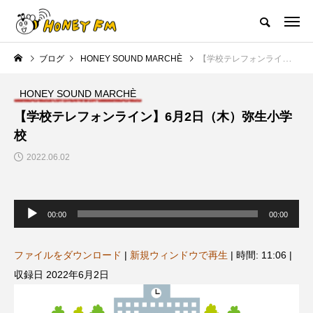
ハニーエフエム｜地域・人にフォーカスし発信するウェブラジオ局
ブログ
HONEY SOUND MARCHÈ
【学校テレフォンライン】6月2日（木）弥生小学校
HOME
ハニーFMの紹介
後援申請
フリーペーパー
プレイ
HONEY SOUND MARCHÈ
NEW POST
【学校テレフォンライン】6月2日（木）弥生小学
校
JAZZ BAR COZY
MY SWEET GARDEN
2022.06.02
音
声
00:00
00:00
プ
レ
ー
ヤ
ファイルをダウンロード
|
新規ウィンドウで再生
|
時間: 11:06
|
ー
収録日 2022年6月2日
美
最終回【JAZZ Bar cozy】3月7
【マイスイートガーデン】7月1
日（木）今回はビル・エヴァン
日（火）配信 庭づくりは曲線