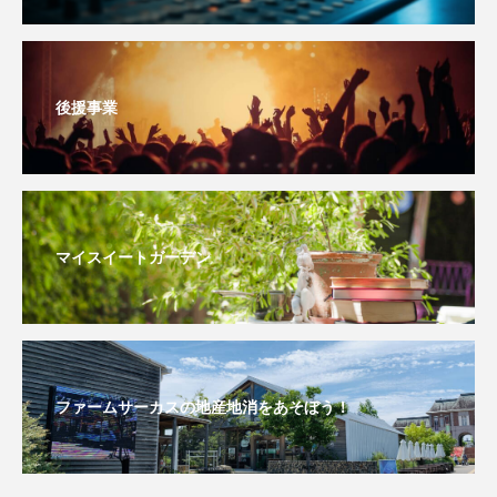
youtube
Yukoの子連れハワイ旅珍道中
⻑尾謙杜
後援事業
「THE オリバーな犬、（Gosh!!）このヤロウMOVIE」
『今日の空が一番好き、とまだ言えない僕は』
あいはらひろゆき
マイスイートガーデン
あかしあジュニア合唱団「さくらんぼ」
あかしあ台小学校
あじさいコンサート
あっぷっぷのぷ～
あなたが眠る間
ファームサーカスの地産地消をあそぼう！
あの歌を憶えている
あめぽったん
いばら姫
おいしいおのまとぺ