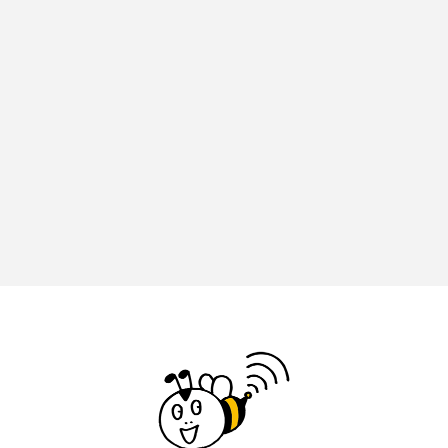
アカデミックコモンズ
アクトスクエア
アナ・レナス
アニバーサリースクラップブッキング
アニメーション映画
アプレンティス
アメリカ
アメリカ・イギリス製作
アメリカ映画
アメリカ製作
アリのおでかけ
アリアナ・グランデ
アリス館
アル・パチーノ
アンプラグド
アン・ハサウェイ
アーカイブ
アート