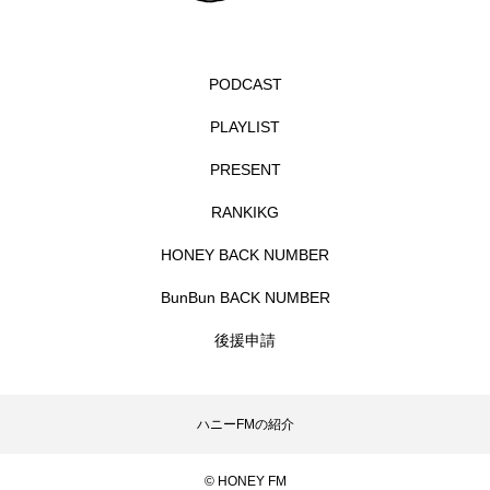
イエス・キリスト
イギリス
イギリス映画
イギリス製作
イタリア
イタリア映画
PODCAST
イベント
イラク
インタビュー
PLAYLIST
インド映画
イ・レ
ウィキッド
PRESENT
RANKIKG
ウィキッド 永遠の約束
HONEY BACK NUMBER
ウィリアム・シェイクスピア
BunBun BACK NUMBER
ウインド・アンサンブル・コスモス
後援申請
ウインド･アンサンブル･コスモス
ハニーFMの紹介
エディントンへようこそ
エミリア・ペレス
© HONEY FM
エミリー・ワトソン
エリーザ・シュロット