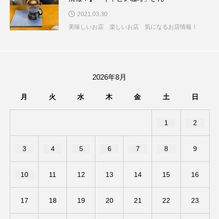
ちめいど雄介のお砂糖ミルクはどうされますか
2021.03.30
美味しいお店 楽しいお店 気になるお店情報！
つつじが丘小学校
つながりCafe‐Nanana no Moe
つなごーごー
てっぺんの向こうにあなたがいる
とくとくトーク
とっておきシネマ
2026年8月
月
火
水
木
金
土
日
なきごえバス
にげてさがして
のん
はたらくおやさい バナナもいるよ！
ばらぐみ
1
2
ぱかっ
ひとつの机、ふたつの制服
3
4
5
6
7
8
9
ひろかわさえこ
ぴぽん
ふくし情報
10
11
12
13
14
15
16
ふじ幼稚園
ふたりの魔女
ふつうの子ども
17
18
19
20
21
22
23
ぶらりまち歩き
まこみちの爆笑肉トーク！