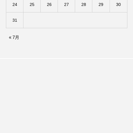
24
25
26
27
28
29
30
ままとこひろば
みなとっちラジオ！
31
みるくっくキッズクラブ逆瀬川
みるくっ子通信
« 7月
みるくのえほん
みるく・ひまわり園
もたいまさこ
もっと知りたい認知症のこと
もんがきとしこの知りたい、聞きたい、伝えたい
やよい幼稚園
ゆたかな第三の人生のススメ
ゆりのき台中学校
ゆりのき台小学校
わたしらしく心豊かに過ごすためのふくし情報！
わたなべあや
わらべうたベビーマッサージ