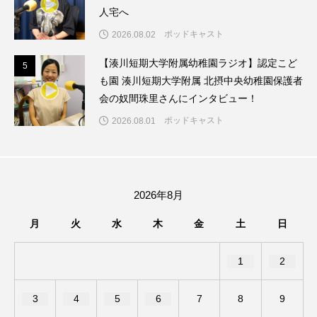
人宅へ
ままとこひろば
みなとっちラジオ！
ポッドキャスト
2026.08.02
【湊川短期大学附属幼稚園ラジオ】認定こど
みるくっくキッズクラブ逆瀬川
みるくっ子通信
5
5
も園 湊川短期大学附属 北摂中央幼稚園保護者
みるくのえほん
みるく・ひまわり園
会の奴間珠里さんにインタビュー！
ポッドキャスト
2026.08.01
もたいまさこ
もっと知りたい認知症のこと
もんがきとしこの知りたい、聞きたい、伝えたい
2026年8月
やよい幼稚園
ゆたかな第三の人生のススメ
月
火
水
木
金
土
日
ゆりのき台中学校
ゆりのき台小学校
1
2
わたしらしく心豊かに過ごすためのふくし情報！
3
4
5
6
7
8
9
わたなべあや
わらべうたベビーマッサージ