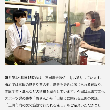
名
ス リバーサイド4部作を特集し
意識しています 三田グリーン
ました！
ットの山本さん
2024.03.07
2026.07.14
TAG LIST
10周年記念
12月号
1975年のケルン・コンサート
1学期
1年生
2024年度
2025年
2025年度
2026
毎月第1木曜日15時台は「三田歴史通信」をお送りしています。
2026年
2026年度
20周年
2学期
番組では三田の歴史や昔の姿、歴史を身近に感じられる施設や、
体験学習・展示などの情報も紹介しています。今回は三田市文化
3年生
4年生
6年生
6月号
77
スポーツ課の勝本千賀さんから「田植えに関わる三田の民話」
7月
accototo
BAD GENIUS
BL出版
「三田市内の文化施設で行われる催し」をご紹介いただきまし