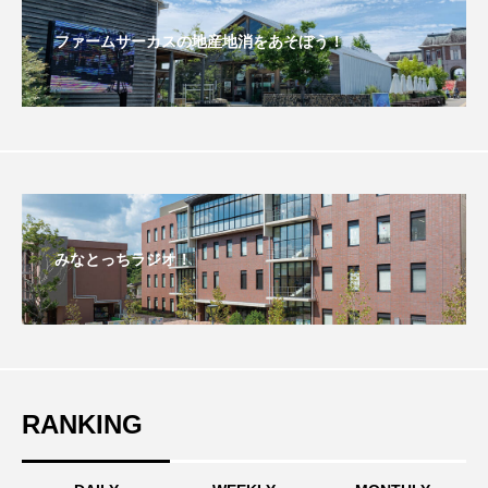
こうべさんだ伝統文化体験フェスタ
ファームサーカスの地産地消をあそぼう！
こうべさんだ伝統文化体験フェスタ2026
こうべさんだ能・狂言・講談子ども教室
こぐまのいばしょ
こだわり城紀行
こども学芸員とつくる『夏のこども美術館』
みなとっちラジオ！
こばえちゃ東北
こーろ・るみえーる
さっちゃん社協だより
すずかけ台
すずかけ台小学校
すずきまみ
RANKING
そんなにみないでくださいな
ちめいど