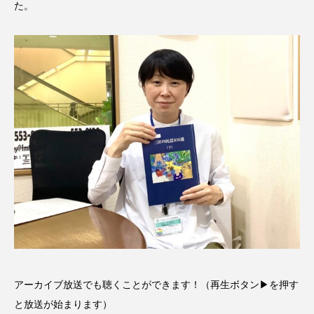
た。
CONCLAVE
CROSSING 心の交差点
DEPARTURES
FACES PLACES
globe
HAMNET
HERE 時を越えて
HONEY
HONEY FM
IT’S OKAY！
J-POP
JAZZ
KADOKAWA
KDDI
LATE SHIFT
Let's 追求 The 牛肉
lets追求the牛肉
LOST LAND
MOCOコレクション オムニバス
アーカイブ放送でも聴くことができます！（再生ボタン▶を押す
Playground/校庭
ROKKO 森の音ミュージアム
と放送が始まります）