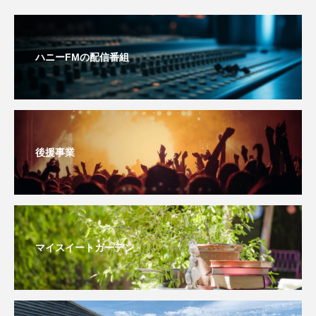
おいしいぱんぱんでんしゃ
おいしい絵本
ハニーFMの配信番組
おしえて絵本
おでかけ情報
おばあちゃんと僕の約束
おもいおいも
おーい、応為
お知らせ
かしこいエルゼ
後援事業
かしこいグレーテル
かもめ食堂
がんを知り、がんを考える
きてみで東北
きもちはなにいろ？
くまぐみ
マイスイートガーデン
くるまのなかには？
けやき台中学校
けやき台小学校