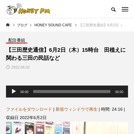
ハニーエフエム｜地域・人にフォーカスし発信するウェブラジオ局
ブログ
HONEY SOUND CAFE
【三田歴史通信】6月2日（木）15時台 田植えに関わる三田の民話など
HOME
ハニーFMの紹介
後援申請
フリーペーパー
プレイ
配信番組
NEW POST
【三田歴史通信】6月2日（木）15時台 田植えに
関わる三田の民話など
JAZZ BAR COZY
MY SWEET GARDEN
2022.06.02
音
声
00:00
00:00
プ
レ
ー
ヤ
ファイルをダウンロード
|
新規ウィンドウで再生
|
時間: 24:16
|
ー
収録日 2022年6月2日
美
最終回【JAZZ Bar cozy】3月7
【マイスイートガーデン】7月1
日（木）今回はビル・エヴァン
日（火）配信 庭づくりは曲線