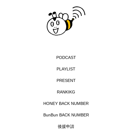
エル・ファニング
エレノアってグレイト。
エンターテインメント
オダギリジョー
オダギリ・ジョー
オム・ハヌル
オーケストラ
カタール
カナダ映画
PODCAST
PLAYLIST
カフェテラス
カラーモンスター
PRESENT
カンヌ国際映画祭
カーテンコールの灯
RANKIKG
ガーデニングラジオ
キム・へヨン
HONEY BACK NUMBER
キング・オブ・キングス
クラファン
BunBun BACK NUMBER
クリスマス
クロエ・ジャオ
グリム兄弟
後援申請