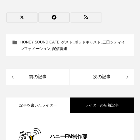
ROKKO森の音ミュージアム
Rooting Aroma
SAKDAC HARMO
SANDA ORGANIC VILLAGE MEETINGのつながるラジオ
HONEY SOUND CAFE
,
ゲスト
,
ポッドキャスト
,
三田シティイ
SDGs・タイプスマート農業推進プロジェクト関西学院
ンフォメーション
,
配信番組
AgriNOVA
SIKIガーデン Autumn Season
前の記事
次の記事
Singing with a smile
snowwhite
SPOTTED PRODUCTIONS/TWIN
記事を書いたライター
ライターの新着記事
SUNSUNキッズ
The Room Next Door
【さっちゃん社協だより】8月6日（木）
2026.08.06
This is SUEKI
We Live In Time
WICKED
ハニーFM制作部