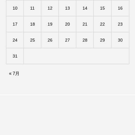
アカデミックコモンズ
アクトスクエア
10
11
12
13
14
15
16
アナ・レナス
17
18
19
20
21
22
23
アニバーサリースクラップブッキング
24
25
26
27
28
29
30
アニメーション映画
アプレンティス
31
アメリカ
アメリカ・イギリス製作
« 7月
アメリカ映画
アメリカ製作
アリのおでかけ
アリアナ・グランデ
アリス館
アル・パチーノ
アンプラグド
アン・ハサウェイ
アーカイブ
アート