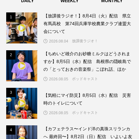
DAILY
WEEKLY
MONTHLY
ちめいど雄介のお砂糖ミルクはどうされますか
【放課後ラジオ！】8月4日（火）配信 県立
1
1
つつじが丘小学校
つながりCafe‐Nanana no Moe
有馬高校 第74回兵庫学校農業クラブ連盟大
会について
つなごーごー
てっぺんの向こうにあなたがいる
放課後ラジオ！
2026.08.04
とくとくトーク
とっておきシネマ
【ちめいど雄介のお砂糖ミルクはどうされま
2
2
すか】8月5日（水）配信 島根県の隠岐島で
なきごえバス
にげてさがして
の「とっておきの音楽祭」こぼれ話、ほか
はたらくおやさい バナナもいるよ！
ばらぐみ
ポッドキャスト
2026.08.05
ぱかっ
ひとつの机、ふたつの制服
3
3
【気軽にマイ防災】8月5日（水）配信 災害
時のトイレについて
ひろかわさえこ
ぴぽん
ふくし情報
ポッドキャスト
2026.08.05
ふじ幼稚園
ふたりの魔女
ふつうの子ども
【カフェテラス〜インド洋の真珠スリランカ
4
4
へ 最終回〜】8月2日（日）配信 いよいよ友
ぶらりまち歩き
まこみちの爆笑肉トーク！