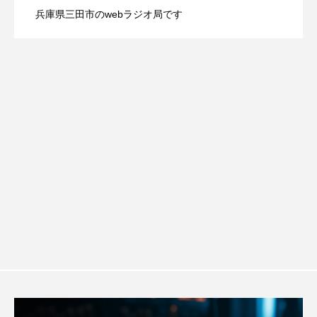
youtube
Yukoの子連れハワイ旅珍道中
兵庫県三田市のwebラジオ局です
【幼稚園だより】8月5日（水）やよい幼
2026.08.05
信 一週間の事件事故と防犯ポイント、
します
⻑尾謙杜
「THE オリバーな犬、（Gosh!!）このヤロウMOVIE」
稚園：先生に1学期や夏の過ごし方をお聞
防災に関する基礎知識について
『今日の空が一番好き、とまだ言えない僕は』
きしました♪
あいはらひろゆき
あかしあジュニア合唱団「さくらんぼ」
あかしあ台小学校
あじさいコンサート
あっぷっぷのぷ～
あなたが眠る間
あの歌を憶えている
あめぽったん
いばら姫
おいしいおのまとぺ