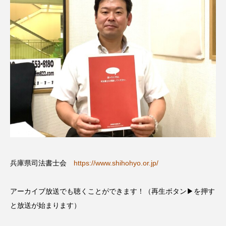
CONCLAVE
CROSSING 心の交差点
DEPARTURES
FACES PLACES
globe
HAMNET
HERE 時を越えて
HONEY
HONEY FM
IT’S OKAY！
J-POP
JAZZ
KADOKAWA
KDDI
LATE SHIFT
Let's 追求 The 牛肉
lets追求the牛肉
LOST LAND
兵庫県司法書士会
https://www.shihohyo.or.jp/
MOCOコレクション オムニバス
アーカイブ放送でも聴くことができます！（再生ボタン▶を押す
と放送が始まります）
Playground/校庭
ROKKO 森の音ミュージアム