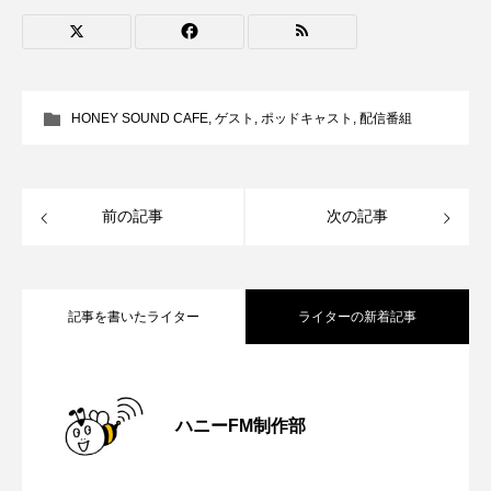
ROKKO森の音ミュージアム
Rooting Aroma
SAKDAC HARMO
SANDA ORGANIC VILLAGE MEETINGのつながるラジオ
HONEY SOUND CAFE
,
ゲスト
,
ポッドキャスト
,
配信番組
SDGs・タイプスマート農業推進プロジェクト関西学院
AgriNOVA
前の記事
次の記事
SIKIガーデン Autumn Season
Singing with a smile
snowwhite
記事を書いたライター
ライターの新着記事
SPOTTED PRODUCTIONS/TWIN
【さっちゃん社協だより】8月6日（木）
2026.08.06
SUNSUNキッズ
The Room Next Door
ハニーFM制作部
This is SUEKI
We Live In Time
WICKED
【三田警察オンライン】8月5日（水）配
2026.08.05
配信 ボランティア活動センターを紹介