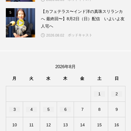
【カフェテラス〜インド洋の真珠スリランカ
ままとこひろば
みなとっちラジオ！
5
5
へ 最終回〜】8月2日（日）配信 いよいよ友
人宅へ
みるくっくキッズクラブ逆瀬川
みるくっ子通信
ポッドキャスト
2026.08.02
みるくのえほん
みるく・ひまわり園
もたいまさこ
もっと知りたい認知症のこと
2026年8月
もんがきとしこの知りたい、聞きたい、伝えたい
月
火
水
木
金
土
日
やよい幼稚園
ゆたかな第三の人生のススメ
1
2
ゆりのき台中学校
ゆりのき台小学校
3
4
5
6
7
8
9
わたしらしく心豊かに過ごすためのふくし情報！
わたなべあや
わらべうたベビーマッサージ
10
11
12
13
14
15
16