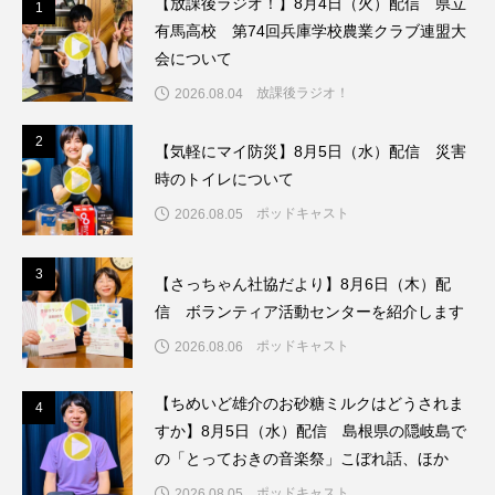
【放課後ラジオ！】8月4日（火）配信 県立
1
1
ちめいど雄介のお砂糖ミルクはどうされますか
有馬高校 第74回兵庫学校農業クラブ連盟大
会について
つつじが丘小学校
つながりCafe‐Nanana no Moe
放課後ラジオ！
2026.08.04
つなごーごー
てっぺんの向こうにあなたがいる
2
2
【気軽にマイ防災】8月5日（水）配信 災害
とくとくトーク
とっておきシネマ
時のトイレについて
ポッドキャスト
2026.08.05
なきごえバス
にげてさがして
3
はたらくおやさい バナナもいるよ！
ばらぐみ
3
【さっちゃん社協だより】8月6日（木）配
信 ボランティア活動センターを紹介します
ぱかっ
ひとつの机、ふたつの制服
ポッドキャスト
2026.08.06
ひろかわさえこ
ぴぽん
ふくし情報
【ちめいど雄介のお砂糖ミルクはどうされま
4
4
すか】8月5日（水）配信 島根県の隠岐島で
ふじ幼稚園
ふたりの魔女
ふつうの子ども
の「とっておきの音楽祭」こぼれ話、ほか
ぶらりまち歩き
まこみちの爆笑肉トーク！
ポッドキャスト
2026.08.05