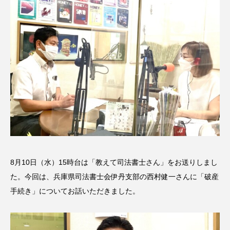
名
ス リバーサイド4部作を特集し
意識しています 三田グリーン
ました！
ットの山本さん
2024.03.07
2026.07.14
TAG LIST
10周年記念
12月号
1975年のケルン・コンサート
1学期
1年生
2024年度
2025年
2025年度
2026
8月10日（水）15時台は「教えて司法書士さん」をお送りしまし
2026年
2026年度
20周年
2学期
た。今回は、兵庫県司法書士会伊丹支部の西村健一さんに「破産
手続き」についてお話いただきました。
3年生
4年生
6年生
6月号
77
7月
accototo
BAD GENIUS
BL出版