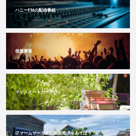
ハニーFMの配信番組
おいしいぱんぱんでんしゃ
おいしい絵本
おしえて絵本
おでかけ情報
おばあちゃんと僕の約束
おもいおいも
後援事業
おーい、応為
お知らせ
かしこいエルゼ
かしこいグレーテル
かもめ食堂
がんを知り、がんを考える
きてみで東北
マイスイートガーデン
きもちはなにいろ？
くまぐみ
くるまのなかには？
けやき台中学校
けやき台小学校
ファームサーカスの地産地消をあそぼう！