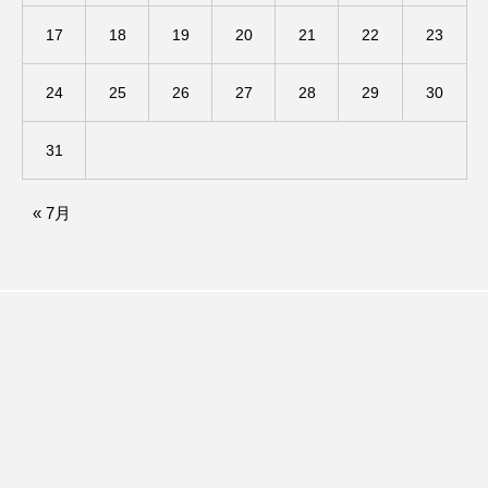
アカデミックコモンズ
アクトスクエア
17
18
19
20
21
22
23
アナ・レナス
24
25
26
27
28
29
30
アニバーサリースクラップブッキング
31
アニメーション映画
アプレンティス
« 7月
アメリカ
アメリカ・イギリス製作
アメリカ映画
アメリカ製作
アリのおでかけ
アリアナ・グランデ
アリス館
アル・パチーノ
アンプラグド
アン・ハサウェイ
アーカイブ
アート