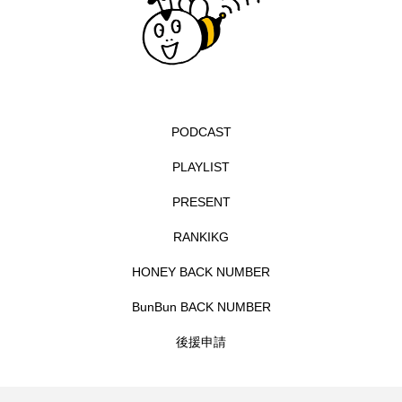
エル・ファニング
エレノアってグレイト。
エンターテインメント
オダギリジョー
オダギリ・ジョー
オム・ハヌル
PODCAST
PLAYLIST
オーケストラ
カタール
カナダ映画
PRESENT
カフェテラス
カラーモンスター
RANKIKG
カンヌ国際映画祭
カーテンコールの灯
HONEY BACK NUMBER
ガーデニングラジオ
キム・へヨン
BunBun BACK NUMBER
キング・オブ・キングス
クラファン
後援申請
クリスマス
クロエ・ジャオ
グリム兄弟