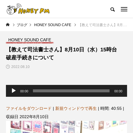
ハニーエフエム｜地域・人にフォーカスし発信するウェブラジオ局
ブログ
HONEY SOUND CAFE
【教えて司法書士さん】8月10日（水）15時台 破産手続きについて
HOME
ハニーFMの紹介
後援申請
フリーペーパー
プレイ
HONEY SOUND CAFE
NEW POST
【教えて司法書士さん】8月10日（水）15時台
破産手続きについて
JAZZ BAR COZY
MY SWEET GARDEN
2022.08.10
音
声
00:00
00:00
プ
レ
ー
ヤ
ファイルをダウンロード
|
新規ウィンドウで再生
|
時間: 40:55
|
ー
収録日 2022年8月10日
美
最終回【JAZZ Bar cozy】3月7
【マイスイートガーデン】7月1
日（木）今回はビル・エヴァン
日（火）配信 庭づくりは曲線