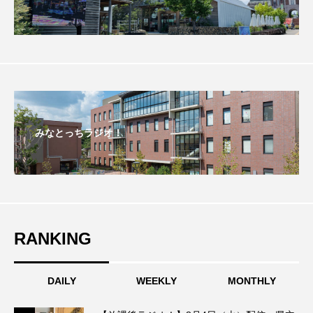
こうべさんだ伝統文化体験フェスタ
こうべさんだ伝統文化体験フェスタ2026
こうべさんだ能・狂言・講談子ども教室
こぐまのいばしょ
こだわり城紀行
みなとっちラジオ！
こども学芸員とつくる『夏のこども美術館』
こばえちゃ東北
こーろ・るみえーる
さっちゃん社協だより
すずかけ台
RANKING
すずかけ台小学校
すずきまみ
DAILY
WEEKLY
MONTHLY
そんなにみないでくださいな
ちめいど