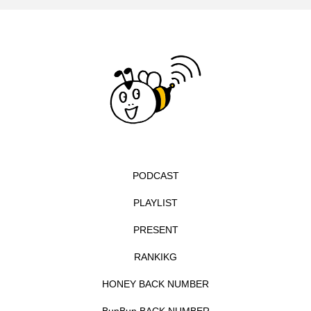
イエス・キリスト
イギリス
イギリス映画
イギリス製作
イタリア
イタリア映画
イベント
イラク
インタビュー
インド映画
イ・レ
ウィキッド
ウィキッド 永遠の約束
ウィリアム・シェイクスピア
PODCAST
PLAYLIST
ウインド・アンサンブル・コスモス
PRESENT
ウインド･アンサンブル･コスモス
RANKIKG
エディントンへようこそ
エミリア・ペレス
HONEY BACK NUMBER
エミリー・ワトソン
エリーザ・シュロット
BunBun BACK NUMBER