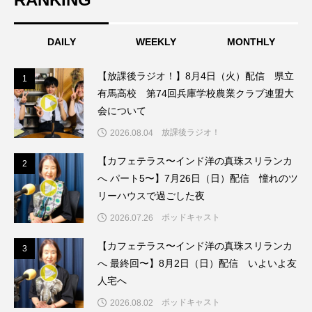
こうべさんだ伝統文化体験フェスタ
DAILY
WEEKLY
MONTHLY
こうべさんだ伝統文化体験フェスタ2026
【放課後ラジオ！】8月4日（火）配信 県立
1
1
こうべさんだ能・狂言・講談子ども教室
有馬高校 第74回兵庫学校農業クラブ連盟大
会について
こぐまのいばしょ
こだわり城紀行
放課後ラジオ！
2026.08.04
こども学芸員とつくる『夏のこども美術館』
【カフェテラス〜インド洋の真珠スリランカ
2
2
へ パート5〜】7月26日（日）配信 憧れのツ
こばえちゃ東北
こーろ・るみえーる
リーハウスで過ごした夜
ポッドキャスト
2026.07.26
さっちゃん社協だより
すずかけ台
【カフェテラス〜インド洋の真珠スリランカ
3
3
すずかけ台小学校
すずきまみ
へ 最終回〜】8月2日（日）配信 いよいよ友
人宅へ
そんなにみないでくださいな
ちめいど
ポッドキャスト
2026.08.02