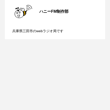
ROKKO森の音ミュージアム
Rooting Aroma
【ミラクルウィッシュの夢を形にミラク
2026.08.07
ハニーFM制作部
SAKDAC HARMO
【さっちゃん社協だより】8月6日（木）
2026.08.06
ルタイムズ】8月7日（金）配信 麹ラン
SANDA ORGANIC VILLAGE MEETINGのつながるラジオ
兵庫県三田市のwebラジオ局です
【三田警察オンライン】8月5日（水）配
2026.08.05
SDGs・タイプスマート農業推進プロジェクト関西学院
配信 ボランティア活動センターを紹介
チを楽しみながら学ぶ親子コミュニケー
AgriNOVA
SIKIガーデン Autumn Season
信 一週間の事件事故と防犯ポイント、
します
ション講座開催！
Singing with a smile
snowwhite
防災に関する基礎知識について
SPOTTED PRODUCTIONS/TWIN
SUNSUNキッズ
The Room Next Door
This is SUEKI
We Live In Time
WICKED