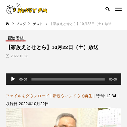
ハニーエフエム｜地域・人にフォーカスし発信するウェブラジオ局
ブログ
ゲスト
【家族えとせとら】10月22日（土）放送
HOME
ハニーFMの紹介
後援申請
フリーペーパー
プレイ
配信番組
NEW POST
【家族えとせとら】10月22日（土）放送
2022.10.28
JAZZ BAR COZY
MY SWEET GARDEN
音
声
00:00
00:00
プ
レ
ー
ヤ
ファイルをダウンロード
|
新規ウィンドウで再生
|
時間: 12:34
|
ー
収録日 2022年10月22日
美
最終回【JAZZ Bar cozy】3月7
【マイスイートガーデン】7月1
日（木）今回はビル・エヴァン
日（火）配信 庭づくりは曲線