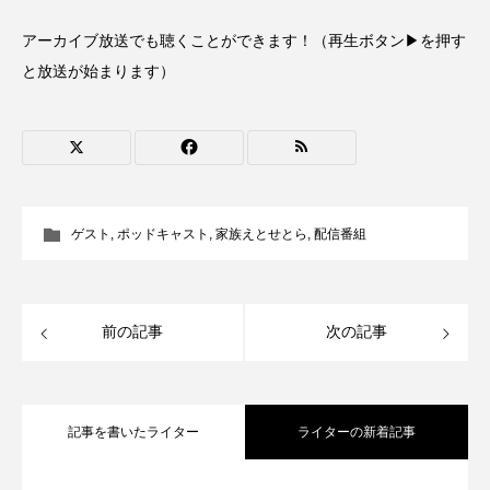
CONCLAVE
CROSSING 心の交差点
アーカイブ放送でも聴くことができます！（再生ボタン▶を押す
と放送が始まります）
DEPARTURES
FACES PLACES
globe
HAMNET
HERE 時を越えて
HONEY
HONEY FM
IT’S OKAY！
J-POP
ゲスト
,
ポッドキャスト
,
家族えとせとら
,
配信番組
JAZZ
KADOKAWA
KDDI
LATE SHIFT
Let's 追求 The 牛肉
前の記事
次の記事
lets追求the牛肉
LOST LAND
MOCOコレクション オムニバス
記事を書いたライター
ライターの新着記事
Playground/校庭
ROKKO 森の音ミュージアム