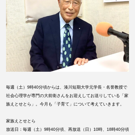
名
ス リバーサイド4部作を特集し
意識しています 三田グリーン
ました！
ットの山本さん
2024.03.07
2026.07.14
TAG LIST
10周年記念
12月号
1975年のケルン・コンサート
1学期
1年生
2024年度
2025年
2025年度
2026
毎週（土）9時40分頃からは、湊川短期大学元学長・名誉教授で
社会心理学が専門の大前衛さんをお迎えしてお送りしている「家
2026年
2026年度
20周年
2学期
族えとせとら」。今月も「子育て」について考えていきます。
3年生
4年生
6年生
6月号
77
家族えとせとら
7月
accototo
BAD GENIUS
BL出版
放送日：毎週（土）9時40分頃、再放送（日）10時、18時40分頃