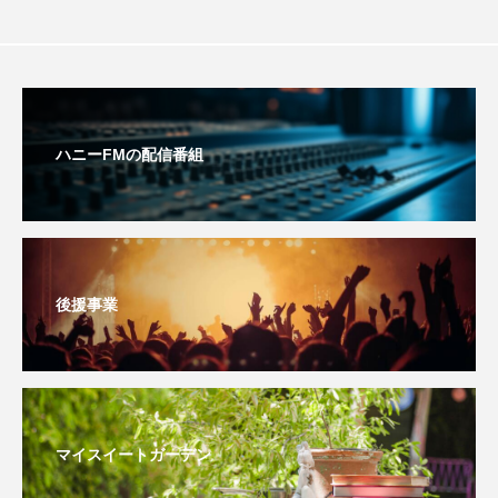
youtube
Yukoの子連れハワイ旅珍道中
⻑尾謙杜
「THE オリバーな犬、（Gosh!!）このヤロウMOVIE」
ハニーFMの配信番組
『今日の空が一番好き、とまだ言えない僕は』
あいはらひろゆき
あかしあジュニア合唱団「さくらんぼ」
後援事業
あかしあ台小学校
あじさいコンサート
あっぷっぷのぷ～
あなたが眠る間
あの歌を憶えている
あめぽったん
マイスイートガーデン
いばら姫
おいしいおのまとぺ