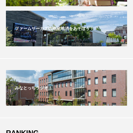
おいしいぱんぱんでんしゃ
おいしい絵本
おしえて絵本
おでかけ情報
ファームサーカスの地産地消をあそぼう！
おばあちゃんと僕の約束
おもいおいも
おーい、応為
お知らせ
かしこいエルゼ
かしこいグレーテル
かもめ食堂
がんを知り、がんを考える
きてみで東北
みなとっちラジオ！
きもちはなにいろ？
くまぐみ
くるまのなかには？
けやき台中学校
けやき台小学校
RANKING