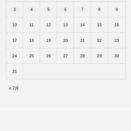
3
4
5
6
7
8
9
ままとこひろば
みなとっちラジオ！
10
11
12
13
14
15
16
みるくっくキッズクラブ逆瀬川
みるくっ子通信
17
18
19
20
21
22
23
みるくのえほん
みるく・ひまわり園
もたいまさこ
もっと知りたい認知症のこと
24
25
26
27
28
29
30
もんがきとしこの知りたい、聞きたい、伝えたい
31
やよい幼稚園
ゆたかな第三の人生のススメ
« 7月
ゆりのき台中学校
ゆりのき台小学校
わたしらしく心豊かに過ごすためのふくし情報！
わたなべあや
わらべうたベビーマッサージ