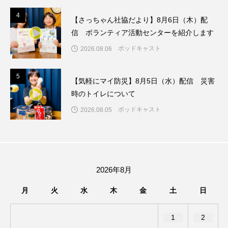
ちめいど雄介のお砂糖ミルクはどうされますか
4
4
【さっちゃん社協だより】8月6日（木）配
つつじが丘小学校
つながりCafe‐Nanana no Moe
信 ボランティア活動センターを紹介します
ポッドキャスト
2026.08.06
つなごーごー
てっぺんの向こうにあなたがいる
5
5
とくとくトーク
とっておきシネマ
【気軽にマイ防災】8月5日（水）配信 災害
時のトイレについて
なきごえバス
にげてさがして
ポッドキャスト
2026.08.05
はたらくおやさい バナナもいるよ！
ばらぐみ
ぱかっ
ひとつの机、ふたつの制服
2026年8月
ひろかわさえこ
ぴぽん
ふくし情報
月
火
水
木
金
土
日
ふじ幼稚園
ふたりの魔女
ふつうの子ども
1
2
ぶらりまち歩き
まこみちの爆笑肉トーク！