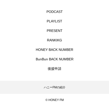
エル・ファニング
エレノアってグレイト。
PODCAST
PLAYLIST
エンターテインメント
オダギリジョー
PRESENT
オダギリ・ジョー
オム・ハヌル
RANKIKG
オーケストラ
カタール
カナダ映画
HONEY BACK NUMBER
カフェテラス
カラーモンスター
BunBun BACK NUMBER
後援申請
カンヌ国際映画祭
カーテンコールの灯
ガーデニングラジオ
キム・へヨン
ハニーFMの紹介
キング・オブ・キングス
クラファン
© HONEY FM
クリスマス
クロエ・ジャオ
グリム兄弟