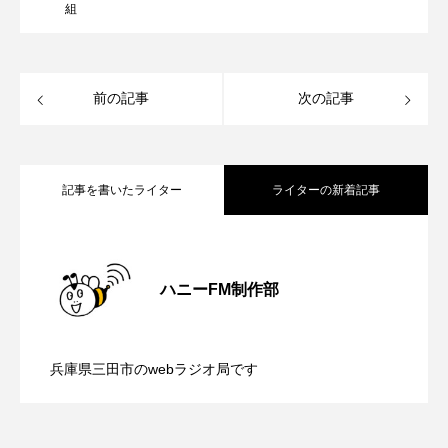
ROKKO森の音ミュージアム
Rooting Aroma
組
SAKDAC HARMO
前の記事
次の記事
SANDA ORGANIC VILLAGE MEETINGのつながるラジオ
SDGs・タイプスマート農業推進プロジェクト関西学院
AgriNOVA
記事を書いたライター
ライターの新着記事
SIKIガーデン Autumn Season
【さっちゃん社協だより】8月6日（木）
2026.08.06
Singing with a smile
snowwhite
ハニーFM制作部
SPOTTED PRODUCTIONS/TWIN
【三田警察オンライン】8月5日（水）配
2026.08.05
配信 ボランティア活動センターを紹介
SUNSUNキッズ
The Room Next Door
兵庫県三田市のwebラジオ局です
【幼稚園だより】8月5日（水）やよい幼
2026.08.05
信 一週間の事件事故と防犯ポイント、
します
This is SUEKI
We Live In Time
WICKED