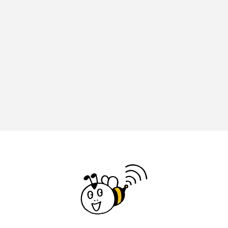
イエス・キリスト
イギリス
イギリス映画
イギリス製作
イタリア
イタリア映画
イベント
イラク
インタビュー
インド映画
イ・レ
ウィキッド
ウィキッド 永遠の約束
ウィリアム・シェイクスピア
ウインド・アンサンブル・コスモス
ウインド･アンサンブル･コスモス
エディントンへようこそ
エミリア・ペレス
エミリー・ワトソン
エリーザ・シュロット