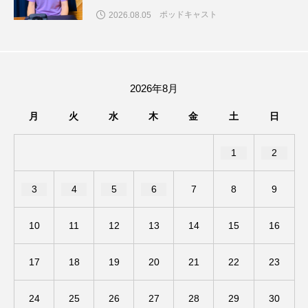
ポッドキャスト
2026.08.05
ままとこひろば
みなとっちラジオ！
みるくっくキッズクラブ逆瀬川
みるくっ子通信
2026年8月
みるくのえほん
みるく・ひまわり園
月
火
水
木
金
土
日
もたいまさこ
もっと知りたい認知症のこと
1
2
もんがきとしこの知りたい、聞きたい、伝えたい
3
4
5
6
7
8
9
やよい幼稚園
ゆたかな第三の人生のススメ
10
11
12
13
14
15
16
ゆりのき台中学校
ゆりのき台小学校
わたしらしく心豊かに過ごすためのふくし情報！
17
18
19
20
21
22
23
わたなべあや
わらべうたベビーマッサージ
24
25
26
27
28
29
30