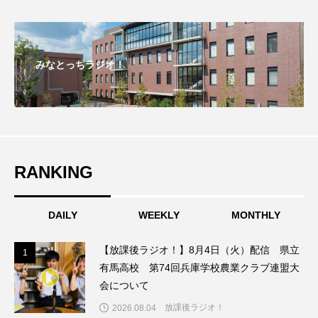
こうべさんだ伝統文化体験フェスタ
こうべさんだ伝統文化体験フェスタ2026
みなとっちラジオ！
こうべさんだ能・狂言・講談子ども教室
こぐまのいばしょ
こだわり城紀行
こども学芸員とつくる『夏のこども美術館』
RANKING
こばえちゃ東北
こーろ・るみえーる
DAILY
WEEKLY
MONTHLY
さっちゃん社協だより
すずかけ台
【放課後ラジオ！】8月4日（火）配信 県立
1
1
すずかけ台小学校
すずきまみ
有馬高校 第74回兵庫学校農業クラブ連盟大
会について
そんなにみないでくださいな
ちめいど
放課後ラジオ！
2026.08.04