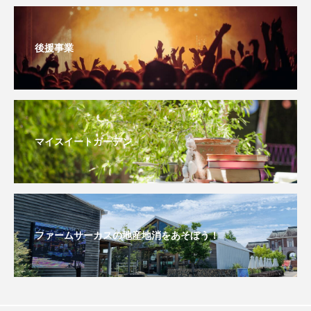
おいしいぱんぱんでんしゃ
おいしい絵本
後援事業
おしえて絵本
おでかけ情報
おばあちゃんと僕の約束
おもいおいも
おーい、応為
お知らせ
かしこいエルゼ
マイスイートガーデン
かしこいグレーテル
かもめ食堂
がんを知り、がんを考える
きてみで東北
きもちはなにいろ？
くまぐみ
ファームサーカスの地産地消をあそぼう！
くるまのなかには？
けやき台中学校
けやき台小学校