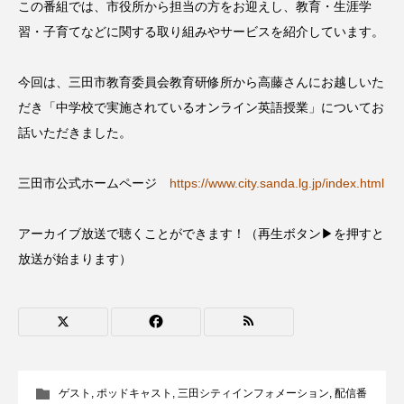
この番組では、市役所から担当の方をお迎えし、教育・生涯学
CONCLAVE
CROSSING 心の交差点
習・子育てなどに関する取り組みやサービスを紹介しています。
DEPARTURES
FACES PLACES
globe
今回は、三田市教育委員会教育研修所から高藤さんにお越しいた
だき「中学校で実施されているオンライン英語授業」についてお
HAMNET
HERE 時を越えて
HONEY
話いただきました。
HONEY FM
IT’S OKAY！
J-POP
三田市公式ホームページ
https://www.city.sanda.lg.jp/index.html
JAZZ
KADOKAWA
KDDI
アーカイブ放送で聴くことができます！（再生ボタン▶を押すと
LATE SHIFT
Let's 追求 The 牛肉
放送が始まります）
lets追求the牛肉
LOST LAND
MOCOコレクション オムニバス
Playground/校庭
ROKKO 森の音ミュージアム
ゲスト
,
ポッドキャスト
,
三田シティインフォメーション
,
配信番