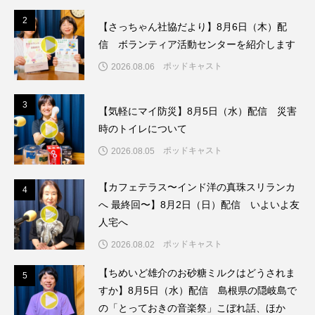
ちめいど雄介のお砂糖ミルクはどうされますか
2
2
【さっちゃん社協だより】8月6日（木）配
つつじが丘小学校
つながりCafe‐Nanana no Moe
信 ボランティア活動センターを紹介します
ポッドキャスト
2026.08.06
つなごーごー
てっぺんの向こうにあなたがいる
3
3
とくとくトーク
とっておきシネマ
【気軽にマイ防災】8月5日（水）配信 災害
時のトイレについて
なきごえバス
にげてさがして
ポッドキャスト
2026.08.05
はたらくおやさい バナナもいるよ！
ばらぐみ
【カフェテラス〜インド洋の真珠スリランカ
4
4
へ 最終回〜】8月2日（日）配信 いよいよ友
ぱかっ
ひとつの机、ふたつの制服
人宅へ
ひろかわさえこ
ぴぽん
ふくし情報
ポッドキャスト
2026.08.02
【ちめいど雄介のお砂糖ミルクはどうされま
5
ふじ幼稚園
ふたりの魔女
ふつうの子ども
5
すか】8月5日（水）配信 島根県の隠岐島で
の「とっておきの音楽祭」こぼれ話、ほか
ぶらりまち歩き
まこみちの爆笑肉トーク！