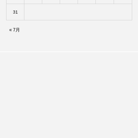
アカデミックコモンズ
アクトスクエア
31
アナ・レナス
« 7月
アニバーサリースクラップブッキング
アニメーション映画
アプレンティス
アメリカ
アメリカ・イギリス製作
アメリカ映画
アメリカ製作
アリのおでかけ
アリアナ・グランデ
アリス館
アル・パチーノ
アンプラグド
アン・ハサウェイ
アーカイブ
アート