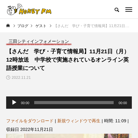
ハニーエフエム｜地域・人にフォーカスし発信するウェブラジオ局
ブログ
ゲスト
【さんだ 学び・子育て情報局】11月21日（月）12時放送 中学校で実施されているオンライン英語授業について
HOME
ハニーFMの紹介
後援申請
フリーペーパー
プレイ
三田シティインフォメーション
NEW POST
【さんだ 学び・子育て情報局】11月21日（月）
12時放送 中学校で実施されているオンライン英
JAZZ BAR COZY
MY SWEET GARDEN
語授業について
2022.11.21
音
声
00:00
00:00
プ
レ
ー
ヤ
ファイルをダウンロード
|
新規ウィンドウで再生
|
時間: 11:09
|
ー
美
最終回【JAZZ Bar cozy】3月7
【マイスイートガーデン】7月1
収録日 2022年11月21日
日（木）今回はビル・エヴァン
日（火）配信 庭づくりは曲線