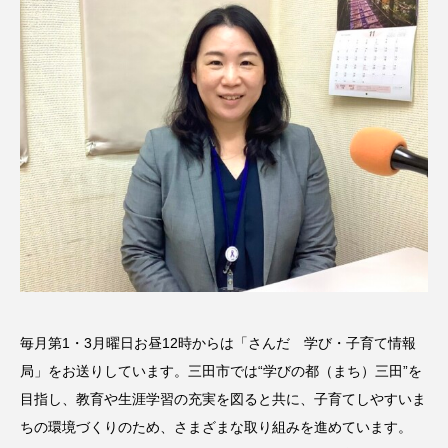
名
ス リバーサイド4部作を特集し
意識しています 三田グリーン
ました！
ットの山本さん
2024.03.07
2026.07.14
TAG LIST
10周年記念
12月号
1975年のケルン・コンサート
1学期
1年生
2024年度
2025年
2025年度
2026
2026年
2026年度
20周年
2学期
毎月第1・3月曜日お昼12時からは「さんだ 学び・子育て情報
局」をお送りしています。三田市では“学びの都（まち）三田”を
3年生
4年生
6年生
6月号
77
目指し、教育や生涯学習の充実を図ると共に、子育てしやすいま
7月
accototo
BAD GENIUS
BL出版
ちの環境づくりのため、さまざまな取り組みを進めています。