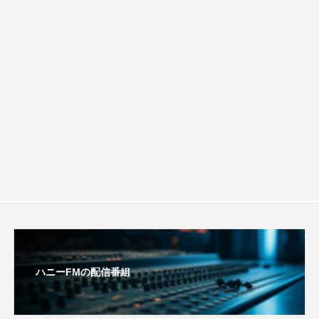
youtube
Yukoの子連れハワイ旅珍道中
稚園：先生に1学期や夏の過ごし方をお聞
防災に関する基礎知識について
⻑尾謙杜
きしました♪
「THE オリバーな犬、（Gosh!!）このヤロウMOVIE」
『今日の空が一番好き、とまだ言えない僕は』
あいはらひろゆき
あかしあジュニア合唱団「さくらんぼ」
あかしあ台小学校
あじさいコンサート
あっぷっぷのぷ～
あなたが眠る間
ハニーFMの配信番組
あの歌を憶えている
あめぽったん
いばら姫
おいしいおのまとぺ