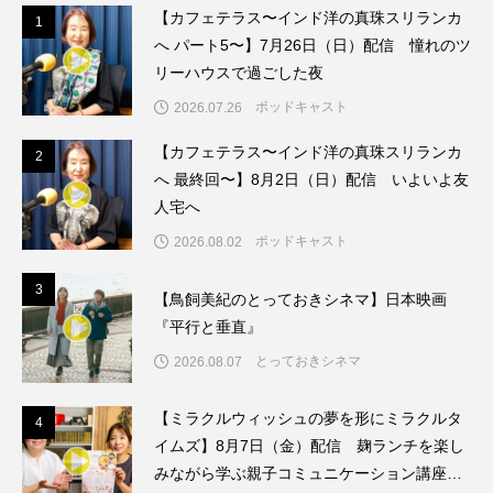
【カフェテラス〜インド洋の真珠スリランカ
1
1
こうべさんだ伝統文化体験フェスタ
へ パート5〜】7月26日（日）配信 憧れのツ
リーハウスで過ごした夜
こうべさんだ伝統文化体験フェスタ2026
ポッドキャスト
2026.07.26
こうべさんだ能・狂言・講談子ども教室
【カフェテラス〜インド洋の真珠スリランカ
2
2
へ 最終回〜】8月2日（日）配信 いよいよ友
こぐまのいばしょ
こだわり城紀行
人宅へ
こども学芸員とつくる『夏のこども美術館』
ポッドキャスト
2026.08.02
3
3
こばえちゃ東北
こーろ・るみえーる
【鳥飼美紀のとっておきシネマ】日本映画
『平行と垂直』
さっちゃん社協だより
すずかけ台
とっておきシネマ
2026.08.07
すずかけ台小学校
すずきまみ
【ミラクルウィッシュの夢を形にミラクルタ
4
4
イムズ】8月7日（金）配信 麹ランチを楽し
そんなにみないでくださいな
ちめいど
みながら学ぶ親子コミュニケーション講座開