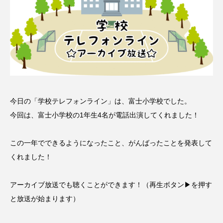
名
ス リバーサイド4部作を特集し
意識しています 三田グリーン
ました！
ットの山本さん
2024.03.07
2026.07.14
TAG LIST
10周年記念
12月号
今日の「学校テレフォンライン」は、富士小学校でした。
今回は、富士小学校の1年生4名が電話出演してくれました！
1975年のケルン・コンサート
1学期
1年生
2024年度
2025年
2025年度
2026
この一年でできるようになったこと、がんばったことを発表して
くれました！
2026年
2026年度
20周年
2学期
アーカイブ放送でも聴くことができます！（再生ボタン▶を押す
3年生
4年生
6年生
6月号
77
と放送が始まります）
7月
accototo
BAD GENIUS
BL出版