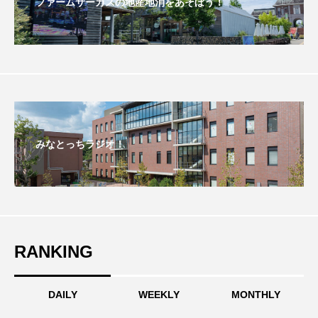
ファームサーカスの地産地消をあそぼう！
おいしいぱんぱんでんしゃ
おいしい絵本
おしえて絵本
おでかけ情報
おばあちゃんと僕の約束
おもいおいも
おーい、応為
お知らせ
かしこいエルゼ
みなとっちラジオ！
かしこいグレーテル
かもめ食堂
がんを知り、がんを考える
きてみで東北
きもちはなにいろ？
くまぐみ
RANKING
くるまのなかには？
けやき台中学校
DAILY
WEEKLY
MONTHLY
けやき台小学校