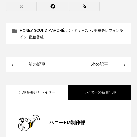
CONCLAVE
CROSSING 心の交差点
DEPARTURES
FACES PLACES
globe
HONEY SOUND MARCHÈ
,
ポッドキャスト
,
学校テレフォンラ
HAMNET
HERE 時を越えて
HONEY
イン
,
配信番組
HONEY FM
IT’S OKAY！
J-POP
前の記事
次の記事
JAZZ
KADOKAWA
KDDI
LATE SHIFT
Let's 追求 The 牛肉
記事を書いたライター
ライターの新着記事
lets追求the牛肉
LOST LAND
MOCOコレクション オムニバス
【鳥飼美紀のとっておきシネマ】日本映
2026.08.07
ハニーFM制作部
Playground/校庭
ROKKO 森の音ミュージアム
【ミラクルウィッシュの夢を形にミラク
2026.08.07
画『平行と垂直』