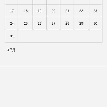
ままとこひろば
みなとっちラジオ！
17
18
19
20
21
22
23
みるくっくキッズクラブ逆瀬川
みるくっ子通信
24
25
26
27
28
29
30
みるくのえほん
みるく・ひまわり園
31
もたいまさこ
もっと知りたい認知症のこと
« 7月
もんがきとしこの知りたい、聞きたい、伝えたい
やよい幼稚園
ゆたかな第三の人生のススメ
ゆりのき台中学校
ゆりのき台小学校
わたしらしく心豊かに過ごすためのふくし情報！
わたなべあや
わらべうたベビーマッサージ