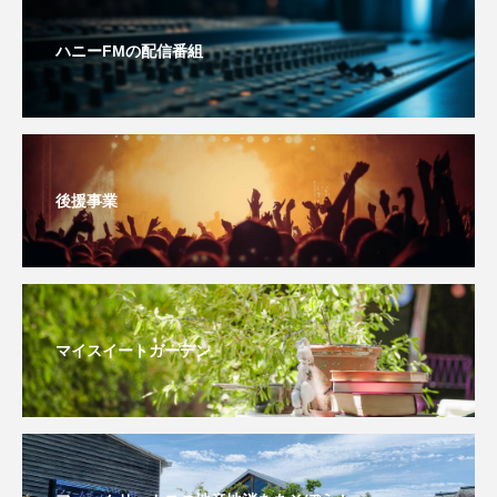
youtube
Yukoの子連れハワイ旅珍道中
ハニーFMの配信番組
⻑尾謙杜
「THE オリバーな犬、（Gosh!!）このヤロウMOVIE」
『今日の空が一番好き、とまだ言えない僕は』
後援事業
あいはらひろゆき
あかしあジュニア合唱団「さくらんぼ」
あかしあ台小学校
あじさいコンサート
マイスイートガーデン
あっぷっぷのぷ～
あなたが眠る間
あの歌を憶えている
あめぽったん
いばら姫
おいしいおのまとぺ