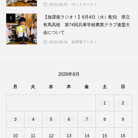
催！
ちめいど雄介のお砂糖ミルクはどうされますか
ポッドキャスト
2026.08.07
【放課後ラジオ！】8月4日（火）配信 県立
つつじが丘小学校
つながりCafe‐Nanana no Moe
5
5
有馬高校 第74回兵庫学校農業クラブ連盟大
会について
つなごーごー
てっぺんの向こうにあなたがいる
放課後ラジオ！
2026.08.04
とくとくトーク
とっておきシネマ
なきごえバス
にげてさがして
のん
2026年8月
はたらくおやさい バナナもいるよ！
ばらぐみ
月
火
水
木
金
土
日
ぱかっ
ひとつの机、ふたつの制服
1
2
ひろかわさえこ
ぴぽん
ふくし情報
3
4
5
6
7
8
9
ふじ幼稚園
ふたりの魔女
ふつうの子ども
10
11
12
13
14
15
16
ぶらりまち歩き
まこみちの爆笑肉トーク！