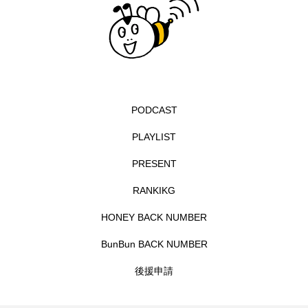
イエス・キリスト
イギリス
イギリス映画
イギリス製作
イタリア
イタリア映画
イベント
イラク
インタビュー
インド映画
イ・レ
ウィキッド
PODCAST
PLAYLIST
ウィキッド 永遠の約束
PRESENT
ウィリアム・シェイクスピア
RANKIKG
ウインド・アンサンブル・コスモス
HONEY BACK NUMBER
ウインド･アンサンブル･コスモス
BunBun BACK NUMBER
後援申請
エディントンへようこそ
エミリア・ペレス
エミリー・ワトソン
エリーザ・シュロット