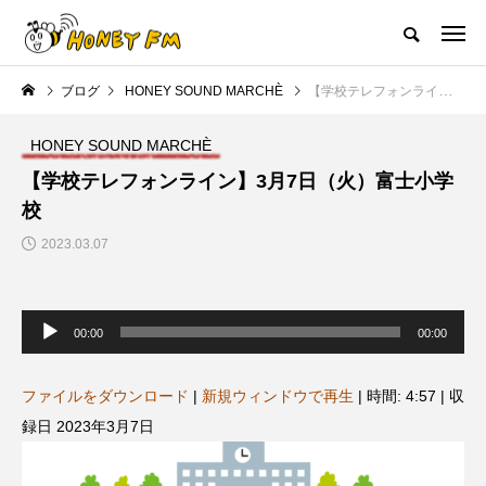
ハニーエフエム｜地域・人にフォーカスし発信するウェブラジオ局
ブログ
HONEY SOUND MARCHÈ
【学校テレフォンライン】3月7日（火）富士小学校
HOME
ハニーFMの紹介
後援申請
フリーペーパー
プレイ
HONEY SOUND MARCHÈ
NEW POST
【学校テレフォンライン】3月7日（火）富士小学
校
JAZZ BAR COZY
MY SWEET GARDEN
2023.03.07
音
声
00:00
00:00
プ
レ
ー
ヤ
ファイルをダウンロード
|
新規ウィンドウで再生
|
時間: 4:57
|
収
ー
録日 2023年3月7日
美
最終回【JAZZ Bar cozy】3月7
【マイスイートガーデン】7月1
日（木）今回はビル・エヴァン
日（火）配信 庭づくりは曲線