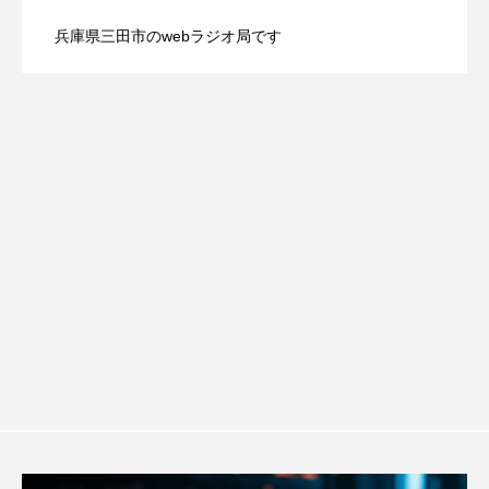
ROKKO森の音ミュージアム
Rooting Aroma
兵庫県三田市のwebラジオ局です
SAKDAC HARMO
【さっちゃん社協だより】8月6日（木）
2026.08.06
ルタイムズ】8月7日（金）配信 麹ラン
SANDA ORGANIC VILLAGE MEETINGのつながるラジオ
配信 ボランティア活動センターを紹介
チを楽しみながら学ぶ親子コミュニケー
SDGs・タイプスマート農業推進プロジェクト関西学院
AgriNOVA
します
ション講座開催！
SIKIガーデン Autumn Season
Singing with a smile
snowwhite
SPOTTED PRODUCTIONS/TWIN
SUNSUNキッズ
The Room Next Door
This is SUEKI
We Live In Time
WICKED