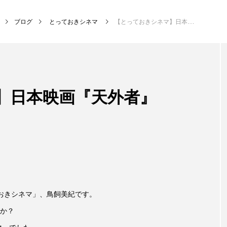
ブログ
とっておきシネマ
【とっておきシネマ】日本映画『天外者』
NEW POST
】日本映画『天外者』
MY SWEET GARDEN
校区
おきシネマ」、鳥飼美紀です。
か？