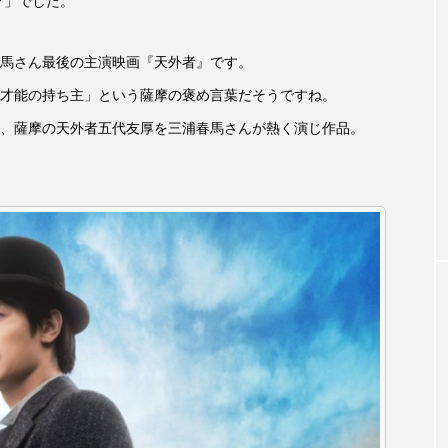
マ」でした。
3月7日
【マイスイートガーデン】7月14
【校区
ァンス
日（火）配信 庭づくりは曲線を
日（土
馬さん最後の主演映画『天外者』です。
しまし
意識しています 三田グリーンネ
2024
ットの山本さん
才能の持ち主」という薩摩の褒め言葉だそうですね。
2026.07.14
、薩摩の天外者五代友厚を三浦春馬さんが熱く演じ作品。
TAG LIST
1975年のケルン・コンサート
1学期
1年生
202
026年
2026年度
20周年
2学期
3年生