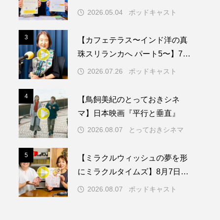
知症ってどんな病気？三田市の
2026.05.04
ポッドキャスト
取り組みや施策を紹介します
メリカ映画
アメリカ製作
3
3
【カフェテラス〜インド洋の真
ド
アン・ハサウェイ
珠スリランカへ パート5〜】7月
26日（日）配信 憧れのツリー
ス製作
イタリア
2026.07.26
ポッドキャスト
ハウスで過ごした夜
ウィキッド
4
4
【鳥飼美紀のとっておきシネ
マ】日本映画『平行と垂直』
2026.08.07
とっておきシネマ
リー・ワトソン
5
5
【ミラクルウィッシュの夢を形
メント
オダギリジョー
にミラクルタイムズ】8月7日
（金）配信 麹ランチを楽しみ
カフェテラス
2026.08.07
ポッドキャスト
ながら学ぶ親子コミュニケーシ
キム・へヨン
ョン講座開催！