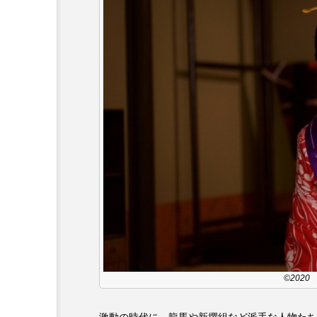
ダミアーノ・ミキエレット
ツォウ・シーチン
ツーリ
トリデミー賞
トルコ
ナースコール
ニーナ・イ
バニーン・アハマド・ナーイフ
ピチカート・ママ
ファー
フラワータウン
フラワー
フリーペーパー
フレーベ
©202
ブリジット・ジョーンズの日記
プライベート・ケース
プ