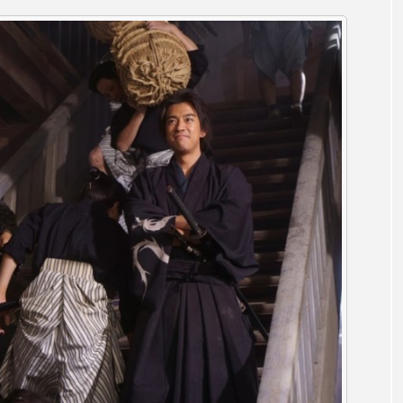
レンティス
アメリカ
アメリカ・イギリス製作
ア
・グランデ
アリス館
アル・パチーノ
アンプラグ
イエス・キリスト
イギリス
イギリス映画
イギリ
イラク
インタビュー
インド映画
イ・レ
ウィリアム・シェイクスピア
ウインド・アンサンブル・コスモス
ス
エディントンへようこそ
エミリア・ペレス
エミ
ル・ファニング
エレノアってグレイト。
エンターテイン
ハヌル
オーケストラ
カタール
カナダ映画
国際映画祭
カーテンコールの灯
ガーデニングラジオ