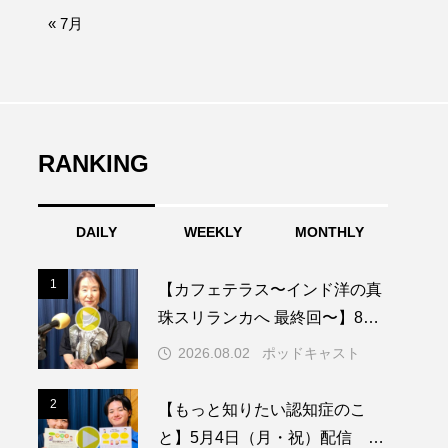
afe‐Nanana no Moe
« 7月
なきごえバス
ふたりの魔女
RANKING
みなとっちラジオ！
DAILY
WEEKLY
MONTHLY
園
もたいまさこ
1
1
【カフェテラス〜インド洋の真
稚園
珠スリランカへ 最終回〜】8月2
日（日）配信 いよいよ友人宅
2026.08.02
ポッドキャスト
へ
ージ
2
2
【もっと知りたい認知症のこ
と】5月4日（月・祝）配信 認
ッキング