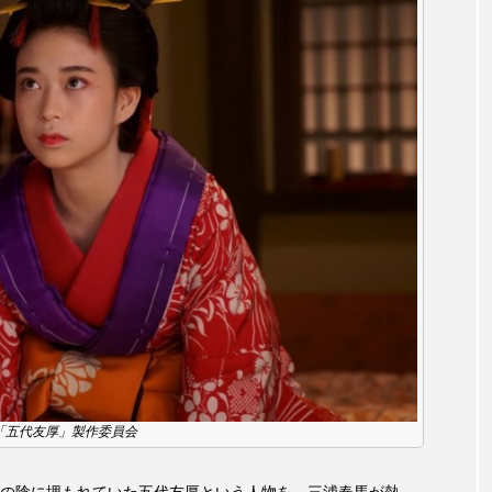
チャイルド・フィルム
チャップリン
チャールズ・ディ
ストファミリー
デュオ 1/2のピアニスト
デンマーク
ドイツ
ドキュメンタリー
ドナルド・トランプ
エ
ノルウェー映画
ハサン・ハーディ
ハムネット
バンドー神戸青少年科学館
パルコ
ヒトラーの毒見
ムサーカスの地産地消をあそぼう！
フィンランド
フェル
タウン市民センター
フラワータウン市民センターホール
ル館
ブノワ・ドゥローム
ブライアン・エプスタイン
0 「五代友厚」製作委員会
ブリッタ・テッケントラップ
ブレーメンの町楽隊
レイリスト
プレゼント
ベルギー
ベルギー映画