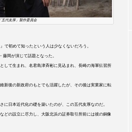
お砂糖ミルクはどうされますか
つつじが丘小学校
つながりC
向こうにあなたがいる
とくとくトーク
とっておきシネマ
0 「五代友厚」製作委員会
はたらくおやさい バナナもいるよ！
ばらぐみ
ぱかっ
た』で初めて知ったという人は少なくないだろう。
ひろかわさえこ
ぴぽん
ふくし情報
ふじ幼稚園
ン・藤岡が演じて話題となった。
ち歩き
まこみちの爆笑肉トーク！
ままとこひろば
として生まれ、名君島津斉彬に見込まれ、長崎の海軍伝習所
みるくっ子通信
みるくのえほん
みるく・ひまわり
維新後の新政府のもとでも活躍したが、その後は実業家に転
もんがきとしこの知りたい、聞きたい、伝えたい
やよい幼
ゆりのき台中学校
ゆりのき台小学校
さに日本近代化の礎を築いたのが、この五代友厚なのだ。
などの設立に尽力し、大阪北浜の証券取引所前には彼の銅像
めのふくし情報！
わたなべあや
わらべうたベビーマッサ
クトスクエア
アナ・レナス
アニバーサリースクラップブ