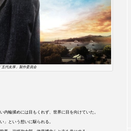
accototo
BAD GENIUS
BL出版
CONCLAVE
LACES
globe
HAMNET
HERE 時を越えて
JAZZ
KADOKAWA
KDDI
LATE SHIFT
L
AND
MOCOコレクション オムニバス
Playground/校庭
0 「五代友厚」製作委員会
ROKKO森の音ミュージアム
Rooting Aroma
SAKDAC
 MEETINGのつながるラジオ
SDGs・タイプスマート農業推進プロジェ
Singing with a smile
snowwhite
SPOTTED PRODUC
m Next Door
This is SUEKI
We Live In Time
WIC
い内輪揉めには目もくれず、世界に目を向けていた。
い」という想いに駆られる。
⻑尾謙杜
「THE オリバーな犬、（Gosh!!）このヤロウMOV