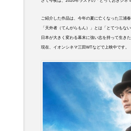
さて今夜は、2020年ラストの「とっておきシネ
プレゼント】兵庫陶芸美
最終回【JAZZ Bar cozy】
展「こども学芸員とつく
（木）今回はビル・エヴ
ご紹介した作品は、今年の夏に亡くなった三浦春
ども美術館』」 5名様
リバーサイド4部作を特集
プレゼント！
た！
「天外者（てんがらもん）」とは「とてつもない
9
2024.03.07
日本が大きく変わる幕末に強い志を持って生きた
現在、イオンシネマ三田WTなどで上映中です。
10周年記念
12月号
2025年度
2026
2