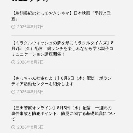
ケンズ
チン・ソヨン
【鳥飼美紀のとっておきシネマ】日本映画『平行と垂
トム・ヒドルストン
直』
2026年8月7日
ドマーニ！ 愛のことづて
【ミラクルウィッシュの夢を形にミラクルタイムズ】8
バッド・ジーニアス
月7日（金）配信 麹ランチを楽しみながら学ぶ親子コ
ミュニケーション講座開催！
役
ヒョン・ウソク
2026年8月7日
ザン・オズペテク
【さっちゃん社協だより】8月6日（木）配信 ボラン
ティア活動センターを紹介します
フランス
フランス映画
2026年8月6日
【三田警察オンライン】8月5日（水）配信 一週間の
事件事故と防犯ポイント、防災に関する基礎知識につい
ブレーメンの音楽隊
て
2026年8月5日
ペット写真大募集！