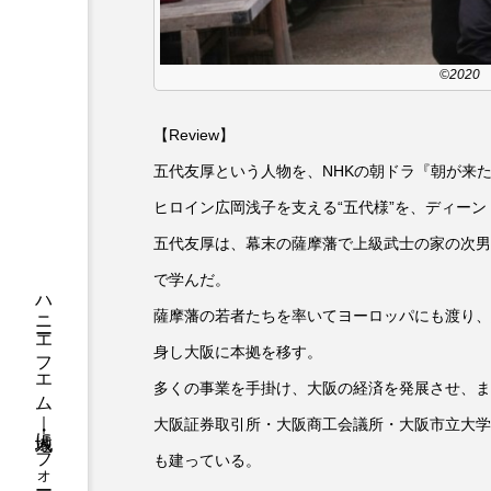
ちめいど
ちめいど雄介の
つなごーごー
てっぺんの
©202
にげてさがして
のん
【Review】
五代友厚という人物を、NHKの朝ドラ『朝が来
ひとつの机、ふたつの制服
ヒロイン広岡浅子を支える“五代様”を、ディー
ふつうの子ども
ぶらりま
五代友厚は、幕末の薩摩藩で上級武士の家の次男
みるくっくキッズクラブ逆瀬川
で学んだ。
薩摩藩の若者たちを率いてヨーロッパにも渡り、
もっと知りたい認知症のこと
身し大阪に本拠を移す。
ゆたかな第三の人生のススメ
多くの事業を手掛け、大阪の経済を発展させ、ま
大阪証券取引所・大阪商工会議所・大阪市立大学
わたしらしく心豊かに過ごすた
も建っている。
アカデミックコモンズ
ア