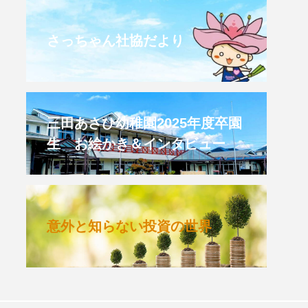
CROSSING 心の交差点
さっちゃん社協だより
HONEY
HONEY FM
et's 追求 The 牛肉
三田あさひ幼稚園2025年度卒園
生 お絵かき＆インタビュー
 HARMO
クト関西学院AgriNOVA
意外と知らない投資の世界
TIONS/TWIN
KED
youtube
IE」