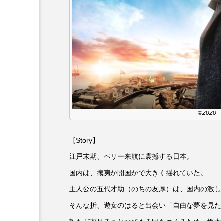
6月号
77
7月
DEPARTURES
FACES P
IT’S OKAY！
J-POP
lets追求the牛肉
LOST L
©202
ROKKO 森の音ミュージアム
【Story】
SANDA ORGANIC VILLAGE
江戸末期、ペリー来航に震撼する日本。
SIKIガーデン Autumn Season
国内は、攘夷か開国かで大きく揺れていた。
SUNSUNキッズ
The Roo
主人公の五代才助（のちの友厚）は、国内の激し
そんな折、遊女のはると出会い「自由な夢を見た
Yukoの子連れハワイ旅珍道中