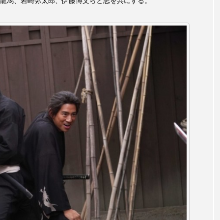
龍馬、岩崎弥太郎、伊藤博文らと志を共にする。
言えない僕は』
あいはらひろゆき
あかしあジュニア合唱
いコンサート
あっぷっぷのぷ～
あなたが眠る間
おいしいおのまとぺ
おいしいぱんぱんでんしゃ
お
んと僕の約束
おもいおいも
おーい、応為
お知ら
め食堂
がんを知り、がんを考える
きてみで東北
は？
けやき台中学校
けやき台小学校
こうべさん
2026
こうべさんだ能・狂言・講談子ども教室
こぐま
芸員とつくる『夏のこども美術館』
こばえちゃ東北
こー
ずかけ台
すずかけ台小学校
すずきまみ
そんなに