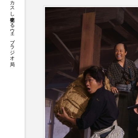
ハニーエフエム｜地域・人にフォーカスし発信するウェブラジオ局
アニメーション映画
アプ
アリのおでかけ
アリアナ
アーカイブ
アート
イタリア映画
イベント
ウィキッド 永遠の約束
ウインド･アンサンブル･コスモ
エリーザ・シュロット
エ
オダギリ・ジョー
オム・
カラーモンスター
カンヌ