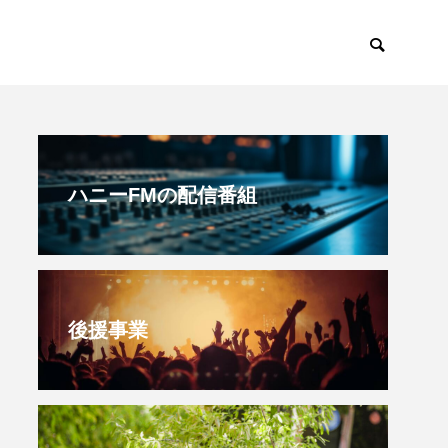
すみからすみまで
放課後ラジオ！
ハニーFMの配信番組
後援事業
