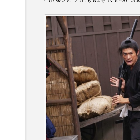
誰もが夢見ることのできる国をつくるため、坂本
『今日の空が一番好き、とまだ
あかしあ台小学校
あじさ
あめぽったん
いばら姫
おでかけ情報
おばあちゃ
かしこいグレーテル
かも
くまぐみ
くるまのなかに
こうべさんだ伝統文化体験フェスタ
こだわり城紀行
こども学
さっちゃん社協だより
す