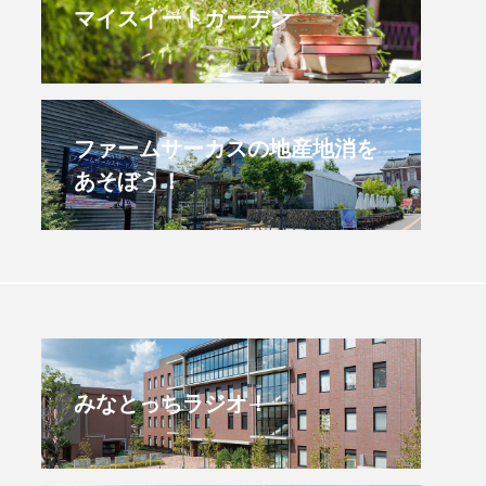
マイスイートガーデン
すみからすみまで】3月16
【放課後ラジオ！】8月
）三田市立 高平小学校
配信 県立有馬高校 第
学校農業クラブ連盟大
.03.16
2026.08.04
ファームサーカスの地産地消を
あそぼう！
みなとっちラジオ！
4年度
2025年
4年生
6年生