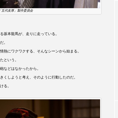
クラファン
クリスマス
クロエ・ジャオ
グリム兄
0 「五代友厚」製作委員会
・ブラナー
ゲスト
コクヨ
コルベスどの
コ
リー
サンキュー、チャック
ザジフィルムズ
シネ
る坂本龍馬が、走りに走っている。
だ。
ヒョンソ
シルヴィオ・ソルディーニ
シンシア・エリヴォ
情熱にワクワクする、そんなシーンから始まる。
ジェシー・バックリー
ジオジオのかんむり
ジャネル・ツ
たという。
砲などはなかったから。
ディ・フォスター
ジョージア
スイス
スイス映画
きくしようと考え、そのように行動したのだ。
スケルトン！のりもの編
スターキャットアルバトロス・フィ
ける。
ペイン映画
スペシャルナビゲーター
セイハ英語学院
タイ映画
ダイヤモンド 私たちの衣装工房
ダニエル