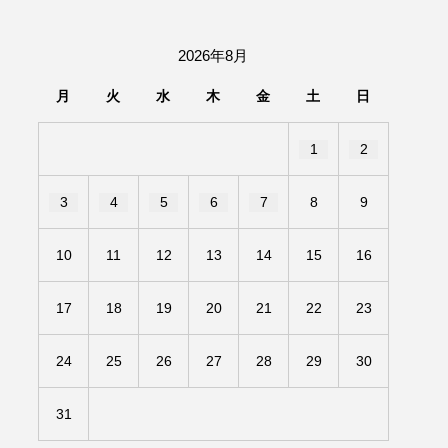
団「さくらんぼ」
2026年8月
あの歌を憶えている
月
火
水
木
金
土
日
いしい絵本
おしえて絵本
1
2
せ
かしこいエルゼ
3
4
5
6
7
8
9
きもちはなにいろ？
10
11
12
13
14
15
16
だ伝統文化体験フェスタ
17
18
19
20
21
22
23
のいばしょ
24
25
26
27
28
29
30
ろ・るみえーる
みないでくださいな
31