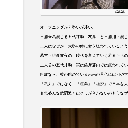
キング・オブ・キングス
©202
グリム童話の部屋
ケネス
オープニングから勢いが凄い。
サニーサイドブックス
サ
三浦春馬演じる五代才助（友厚）と三浦翔平演じ
二人はなぜか、大勢の侍に命を狙われているよう
シム・ウンギョン
シム・
幕末・維新前夜の、時代を変えていく若者たちの
ジェシカ・チャステイン
主人公の五代才助、実は薩摩藩内では嫌われてい
何故なら、彼の眺めている未来の景色には刀や大
ジューン・スキップ
ジョ
「武力」ではなく、「産業」「経済」で日本を大
スカーレット・ヨハンソン
血気盛んな武闘派とはそりが合わないのもうなず
スティーブン・キング
ス
ソミーラ・リア・フッディン