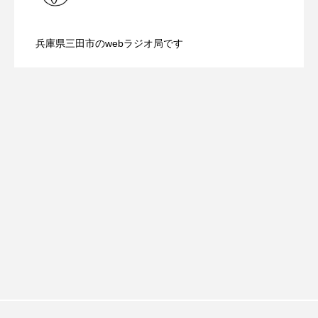
ROKKO森の音ミュージアム
Rooting Aroma
【ミラクルウィッシュの夢を形にミラク
2026.08.07
画『平行と垂直』
SAKDAC HARMO
兵庫県三田市のwebラジオ局です
【さっちゃん社協だより】8月6日（木）
2026.08.06
ルタイムズ】8月7日（金）配信 麹ラン
SANDA ORGANIC VILLAGE MEETINGのつながるラジオ
SDGs・タイプスマート農業推進プロジェクト関西学院
配信 ボランティア活動センターを紹介
チを楽しみながら学ぶ親子コミュニケー
AgriNOVA
SIKIガーデン Autumn Season
します
ション講座開催！
Singing with a smile
snowwhite
SPOTTED PRODUCTIONS/TWIN
SUNSUNキッズ
The Room Next Door
This is SUEKI
We Live In Time
WICKED