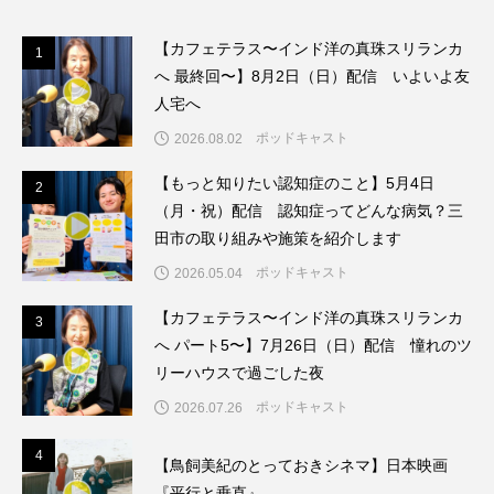
こうべさんだ伝統文化体験フェスタ
【カフェテラス〜インド洋の真珠スリランカ
1
1
へ 最終回〜】8月2日（日）配信 いよいよ友
こうべさんだ伝統文化体験フェスタ2026
人宅へ
こうべさんだ能・狂言・講談子ども教室
ポッドキャスト
2026.08.02
【もっと知りたい認知症のこと】5月4日
こぐまのいばしょ
こだわり城紀行
2
2
（月・祝）配信 認知症ってどんな病気？三
田市の取り組みや施策を紹介します
こども学芸員とつくる『夏のこども美術館』
ポッドキャスト
2026.05.04
こばえちゃ東北
こーろ・るみえーる
【カフェテラス〜インド洋の真珠スリランカ
3
3
へ パート5〜】7月26日（日）配信 憧れのツ
さっちゃん社協だより
すずかけ台
リーハウスで過ごした夜
すずかけ台小学校
すずきまみ
ポッドキャスト
2026.07.26
そんなにみないでくださいな
ちめいど
4
4
【鳥飼美紀のとっておきシネマ】日本映画
『平行と垂直』