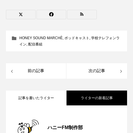
CONCLAVE
CROSSING 心の交差点
DEPARTURES
FACES PLACES
globe
HAMNET
HERE 時を越えて
HONEY
HONEY SOUND MARCHÈ
,
ポッドキャスト
,
学校テレフォンラ
イン
,
配信番組
HONEY FM
IT’S OKAY！
J-POP
JAZZ
KADOKAWA
KDDI
前の記事
次の記事
LATE SHIFT
Let's 追求 The 牛肉
lets追求the牛肉
LOST LAND
記事を書いたライター
ライターの新着記事
MOCOコレクション オムニバス
【鳥飼美紀のとっておきシネマ】日本映
2026.08.07
Playground/校庭
ROKKO 森の音ミュージアム
ハニーFM制作部