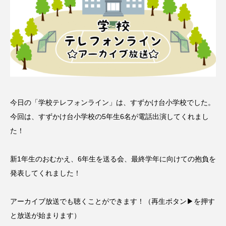
名
ス リバーサイド4部作を特集し
意識しています 三田グリーン
ました！
ットの山本さん
2024.03.07
2026.07.14
TAG LIST
10周年記念
12月号
今日の「学校テレフォンライン」は、すずかけ台小学校でした。
今回は、すずかけ台小学校の5年生6名が電話出演してくれまし
1975年のケルン・コンサート
1学期
1年生
た！
2024年度
2025年
2025年度
2026
新1年生のおむかえ、6年生を送る会、最終学年に向けての抱負を
2026年
2026年度
20周年
2学期
発表してくれました！
3年生
4年生
6年生
6月号
77
アーカイブ放送でも聴くことができます！（再生ボタン▶を押す
7月
accototo
BAD GENIUS
BL出版
と放送が始まります）