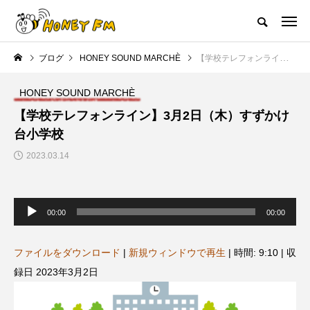
ハニーエフエム｜地域・人にフォーカスし発信するウェブラジオ局
ブログ
HONEY SOUND MARCHÈ
【学校テレフォンライン】3月2日（木）すずかけ台小学校
HOME
ハニーFMの紹介
後援申請
フリーペーパー
プレイ
HONEY SOUND MARCHÈ
NEW POST
【学校テレフォンライン】3月2日（木）すずかけ
台小学校
JAZZ BAR COZY
MY SWEET GARDEN
2023.03.14
音
声
00:00
00:00
プ
レ
ー
ヤ
ファイルをダウンロード
|
新規ウィンドウで再生
|
時間: 9:10
|
収
ー
録日 2023年3月2日
美
最終回【JAZZ Bar cozy】3月7
【マイスイートガーデン】7月1
日（木）今回はビル・エヴァン
日（火）配信 庭づくりは曲線