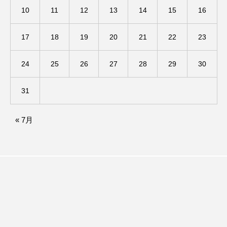
10
11
12
13
14
15
16
ままとこひろば
みなとっちラジオ！
17
18
19
20
21
22
23
みるくっくキッズクラブ逆瀬川
みるくっ子通信
24
25
26
27
28
29
30
みるくのえほん
みるく・ひまわり園
31
もたいまさこ
もっと知りたい認知症のこと
もんがきとしこの知りたい、聞きたい、伝えたい
« 7月
やよい幼稚園
ゆたかな第三の人生のススメ
ゆりのき台中学校
ゆりのき台小学校
わたしらしく心豊かに過ごすためのふくし情報！
わたなべあや
わらべうたベビーマッサージ