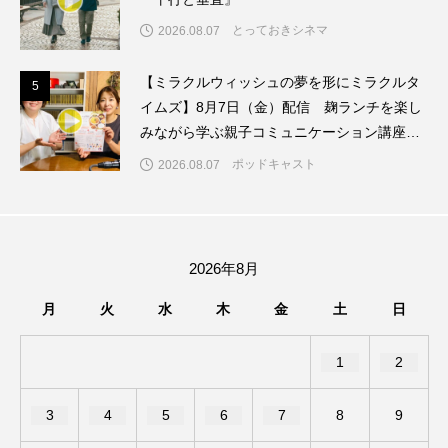
ちめいど雄介のお砂糖ミルクはどうされますか
とっておきシネマ
2026.08.07
つつじが丘小学校
つながりCafe‐Nanana no Moe
【ミラクルウィッシュの夢を形にミラクルタ
5
5
つなごーごー
てっぺんの向こうにあなたがいる
イムズ】8月7日（金）配信 麹ランチを楽し
みながら学ぶ親子コミュニケーション講座開
とくとくトーク
とっておきシネマ
催！
ポッドキャスト
2026.08.07
なきごえバス
にげてさがして
のん
はたらくおやさい バナナもいるよ！
ばらぐみ
2026年8月
ぱかっ
ひとつの机、ふたつの制服
月
火
水
木
金
土
日
ひろかわさえこ
ぴぽん
ふくし情報
1
2
ふじ幼稚園
ふたりの魔女
ふつうの子ども
3
4
5
6
7
8
9
ぶらりまち歩き
まこみちの爆笑肉トーク！