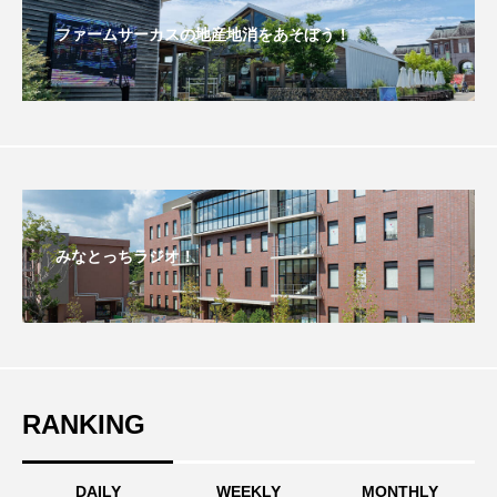
ファームサーカスの地産地消をあそぼう！
おいしいぱんぱんでんしゃ
おいしい絵本
おしえて絵本
おでかけ情報
おばあちゃんと僕の約束
おもいおいも
おーい、応為
お知らせ
かしこいエルゼ
みなとっちラジオ！
かしこいグレーテル
かもめ食堂
がんを知り、がんを考える
きてみで東北
きもちはなにいろ？
くまぐみ
RANKING
くるまのなかには？
けやき台中学校
けやき台小学校
DAILY
WEEKLY
MONTHLY