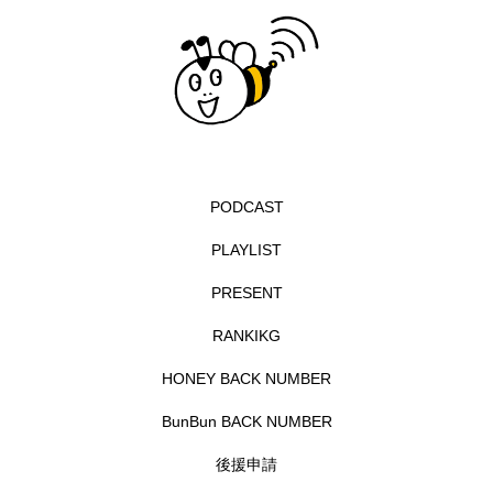
イエス・キリスト
イギリス
イギリス映画
イギリス製作
イタリア
イタリア映画
イベント
イラク
インタビュー
インド映画
イ・レ
ウィキッド
PODCAST
ウィキッド 永遠の約束
PLAYLIST
ウィリアム・シェイクスピア
PRESENT
ウインド・アンサンブル・コスモス
RANKIKG
HONEY BACK NUMBER
ウインド･アンサンブル･コスモス
BunBun BACK NUMBER
エディントンへようこそ
エミリア・ペレス
後援申請
エミリー・ワトソン
エリーザ・シュロット