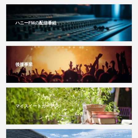
youtube
Yukoの子連れハワイ旅珍道中
⻑尾謙杜
ハニーFMの配信番組
「THE オリバーな犬、（Gosh!!）このヤロウMOVIE」
『今日の空が一番好き、とまだ言えない僕は』
あいはらひろゆき
後援事業
あかしあジュニア合唱団「さくらんぼ」
あかしあ台小学校
あじさいコンサート
マイスイートガーデン
あっぷっぷのぷ～
あなたが眠る間
あの歌を憶えている
あめぽったん
いばら姫
おいしいおのまとぺ