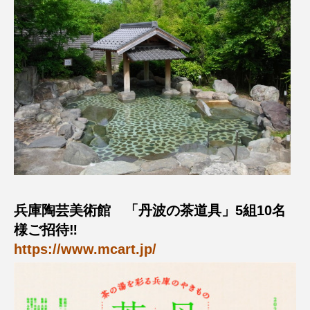
ROKKO森の音ミュージアム
Rooting Aroma
SAKDAC HARMO
SANDA ORGANIC VILLAGE MEETINGのつながるラジオ
SDGs・タイプスマート農業推進プロジェクト関西学院
AgriNOVA
SIKIガーデン Autumn Season
Singing with a smile
snowwhite
兵庫陶芸美術館 「丹波の茶道具」5組10名
SPOTTED PRODUCTIONS/TWIN
様ご招待‼
https://www.mcart.jp/
SUNSUNキッズ
The Room Next Door
This is SUEKI
We Live In Time
WICKED