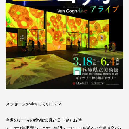
こうべさんだ伝統文化体験フェスタ
こうべさんだ伝統文化体験フェスタ2026
こうべさんだ能・狂言・講談子ども教室
こぐまのいばしょ
こだわり城紀行
こども学芸員とつくる『夏のこども美術館』
こばえちゃ東北
こーろ・るみえーる
さっちゃん社協だより
すずかけ台
メッセージお待ちしています🎵
すずかけ台小学校
すずきまみ
そんなにみないでくださいな
ちめいど
今週のテーマの締切は3月24日（金）12時
テーマは毎週変わります！毎週メッセージを送ると当選確率が5