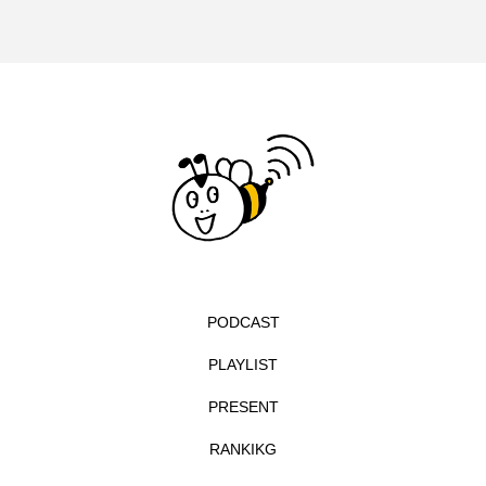
ドマーニ！ 愛のことづて
ナースコール
ニーナ・イエ
ノルウェー映画
ハサン・ハーディ
ハムネット
バッド・ジーニアス
バニーン・アハマド・ナーイフ
バンドー神戸青少年科学館
パルコ
PODCAST
ヒトラーの毒見役
ヒョン・ウソク
PLAYLIST
ピチカート・ママ
PRESENT
ファームサーカスの地産地消をあそぼう！
RANKIKG