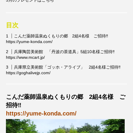
3月のプレゼントはこちら
CONCLAVE
CROSSING 心の交差点
DEPARTURES
FACES PLACES
globe
目次
HAMNET
HERE 時を越えて
HONEY
こんだ薬師温泉ぬくもりの郷 2組4名様 ご招待‼
https://yume-konda.com/
HONEY FM
IT’S OKAY！
J-POP
兵庫陶芸美術館 「丹波の茶道具」5組10名様ご招待‼
https://www.mcart.jp/
JAZZ
KADOKAWA
KDDI
兵庫県立美術館「ゴッホ・アライブ」 2組4名様ご招待‼
https://goghalivejp.com/
LATE SHIFT
Let's 追求 The 牛肉
lets追求the牛肉
LOST LAND
こんだ薬師温泉ぬくもりの郷 2組4名様 ご
招待‼
MOCOコレクション オムニバス
https://yume-konda.com/
Playground/校庭
ROKKO 森の音ミュージアム