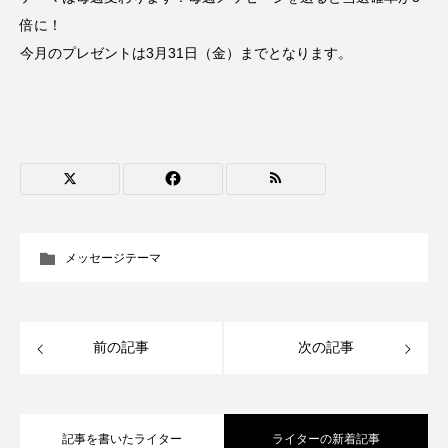
ちめいど雄介のお砂糖ミルクはどうされますか
倍に！
今月のプレゼントは3月31日（金）までとなります。
つつじが丘小学校
つながりCafe‐Nanana no Moe
つなごーごー
てっぺんの向こうにあなたがいる
とくとくトーク
とっておきシネマ
なきごえバス
にげてさがして
のん
はたらくおやさい バナナもいるよ！
ばらぐみ
メッセージテーマ
ぱかっ
ひとつの机、ふたつの制服
ひろかわさえこ
ぴぽん
ふくし情報
前の記事
次の記事
ふじ幼稚園
ふたりの魔女
ふつうの子ども
記事を書いたライター
ライターの新着記事
ぶらりまち歩き
まこみちの爆笑肉トーク！