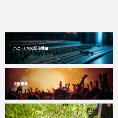
アカデミックコモンズ
アクトスクエア
アナ・レナス
アニバーサリースクラップブッキング
アニメーション映画
アプレンティス
ハニーFMの配信番組
アメリカ
アメリカ・イギリス製作
アメリカ映画
アメリカ製作
アリのおでかけ
アリアナ・グランデ
後援事業
アリス館
アル・パチーノ
アンプラグド
アン・ハサウェイ
アーカイブ
アート