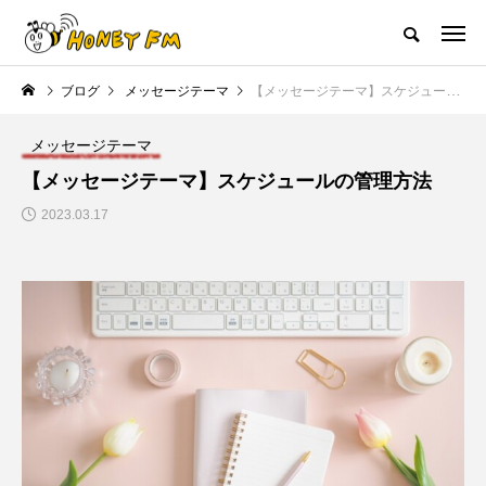
ハニーエフエム｜地域・人にフォーカスし発信するウェブラジオ局
ブログ
メッセージテーマ
【メッセージテーマ】スケジュールの管理方法
HOME
ハニーFMの紹介
後援申請
フリーペーパー
プレイ
メッセージテーマ
NEW POST
【メッセージテーマ】スケジュールの管理方法
2023.03.17
JAZZ BAR COZY
MY SWEET GARDEN
美
最終回【JAZZ Bar cozy】3月7
【マイスイートガーデン】7月1
日（木）今回はビル・エヴァン
日（火）配信 庭づくりは曲線