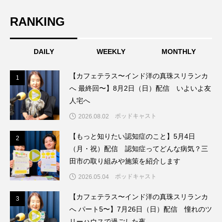
RANKING
エル・ファニング
エレノアってグレイト。
エンターテインメント
オダギリジョー
DAILY
WEEKLY
MONTHLY
オダギリ・ジョー
オム・ハヌル
【カフェテラス〜インド洋の真珠スリランカ
1
1
へ 最終回〜】8月2日（日）配信 いよいよ友
オーケストラ
カタール
カナダ映画
人宅へ
カフェテラス
カラーモンスター
ポッドキャスト
2026.08.02
【もっと知りたい認知症のこと】5月4日
2
2
カンヌ国際映画祭
カーテンコールの灯
（月・祝）配信 認知症ってどんな病気？三
田市の取り組みや施策を紹介します
ガーデニングラジオ
キム・へヨン
ポッドキャスト
2026.05.04
キング・オブ・キングス
クラファン
【カフェテラス〜インド洋の真珠スリランカ
3
3
へ パート5〜】7月26日（日）配信 憧れのツ
クリスマス
クロエ・ジャオ
グリム兄弟
リーハウスで過ごした夜