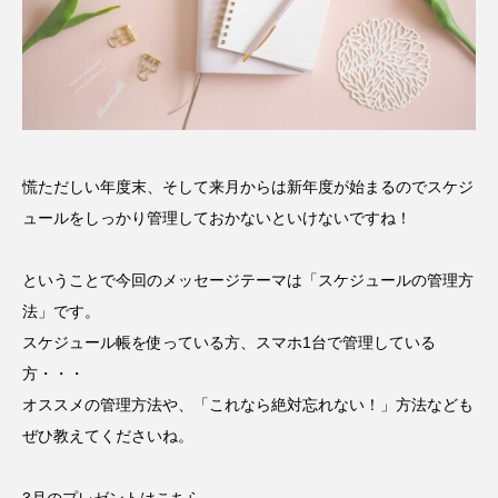
名
ス リバーサイド4部作を特集し
意識しています 三田グリーン
ました！
ットの山本さん
2024.03.07
2026.07.14
TAG LIST
慌ただしい年度末、そして来月からは新年度が始まるのでスケジ
10周年記念
12月号
ュールをしっかり管理しておかないといけないですね！
1975年のケルン・コンサート
1学期
1年生
ということで今回のメッセージテーマは「スケジュールの管理方
2024年度
2025年
2025年度
2026
法」です。
スケジュール帳を使っている方、スマホ1台で管理している
2026年
2026年度
20周年
2学期
方・・・
オススメの管理方法や、「これなら絶対忘れない！」方法なども
3年生
4年生
6年生
6月号
77
ぜひ教えてくださいね。
7月
accototo
BAD GENIUS
BL出版