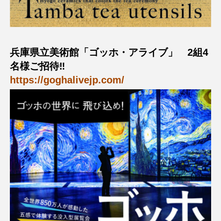
おいしいぱんぱんでんしゃ
おいしい絵本
おしえて絵本
おでかけ情報
兵庫県立美術館「ゴッホ・アライブ」 2組4
名様ご招待‼
おばあちゃんと僕の約束
おもいおいも
https://goghalivejp.com/
おーい、応為
お知らせ
かしこいエルゼ
かしこいグレーテル
かもめ食堂
がんを知り、がんを考える
きてみで東北
きもちはなにいろ？
くまぐみ
くるまのなかには？
けやき台中学校
けやき台小学校