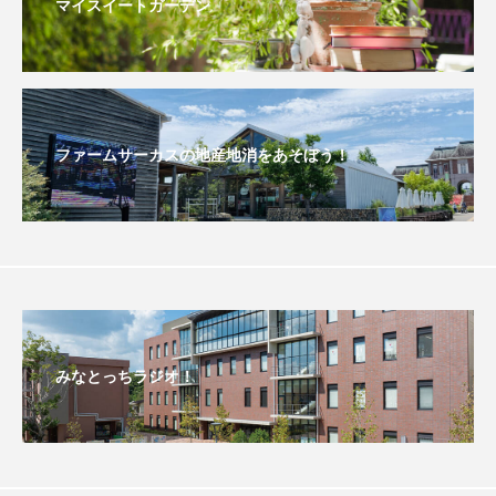
マイスイートガーデン
イエス・キリスト
イギリス
イギリス映画
イギリス製作
イタリア
イタリア映画
イベント
イラク
インタビュー
ファームサーカスの地産地消をあそぼう！
インド映画
イ・レ
ウィキッド
ウィキッド 永遠の約束
ウィリアム・シェイクスピア
ウインド・アンサンブル・コスモス
みなとっちラジオ！
ウインド･アンサンブル･コスモス
エディントンへようこそ
エミリア・ペレス
エミリー・ワトソン
エリーザ・シュロット