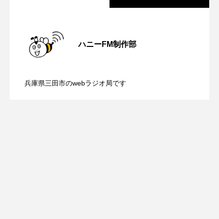
ままとこひろば
みなとっちラジオ！
【鳥飼美紀のとっておきシネマ】日本映
2026.08.07
ハニーFM制作部
みるくっくキッズクラブ逆瀬川
みるくっ子通信
【ミラクルウィッシュの夢を形にミラク
2026.08.07
画『平行と垂直』
みるくのえほん
みるく・ひまわり園
兵庫県三田市のwebラジオ局です
もたいまさこ
もっと知りたい認知症のこと
【さっちゃん社協だより】8月6日（木）
2026.08.06
ルタイムズ】8月7日（金）配信 麹ラン
もんがきとしこの知りたい、聞きたい、伝えたい
配信 ボランティア活動センターを紹介
チを楽しみながら学ぶ親子コミュニケー
やよい幼稚園
ゆたかな第三の人生のススメ
ゆりのき台中学校
ゆりのき台小学校
します
ション講座開催！
わたしらしく心豊かに過ごすためのふくし情報！
わたなべあや
わらべうたベビーマッサージ