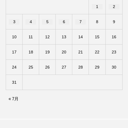
ジャネル・ツァイ
ジューン・スキップ
1
2
ジョディ・フォスター
ジョージア
スイス
3
4
5
6
7
8
9
スイス映画
スウェーデン
10
11
12
13
14
15
16
スカーレット・ヨハンソン
17
18
19
20
21
22
23
スケルトン！のりもの編
24
25
26
27
28
29
30
スターキャットアルバトロス・フィルム
31
スティーブン・キング
スペイン映画
« 7月
スペシャルナビゲーター
セイハ英語学院
センチメンタル・バリュー
ソミーラ・リア・フッディン
タイ映画