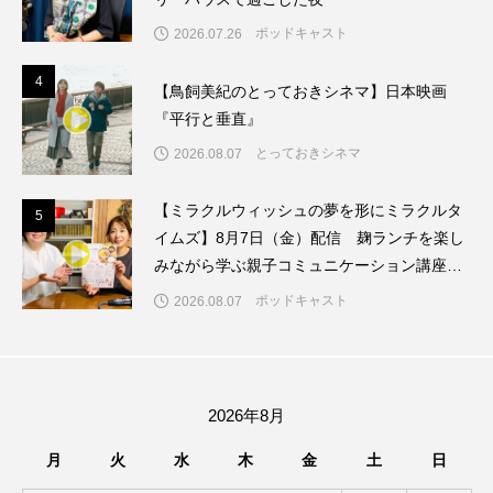
グリム童話
グリム童話の部屋
ポッドキャスト
2026.07.26
ケネス・ブラナー
ゲスト
コクヨ
4
4
【鳥飼美紀のとっておきシネマ】日本映画
『平行と垂直』
コルベスどの
コンサート
コーラス
とっておきシネマ
2026.08.07
サニーサイドブックス
サリー
【ミラクルウィッシュの夢を形にミラクルタ
5
5
イムズ】8月7日（金）配信 麹ランチを楽し
サンキュー、チャック
ザジフィルムズ
みながら学ぶ親子コミュニケーション講座開
催！
シネマエッセイ
シム・ウンギョン
ポッドキャスト
2026.08.07
シム・ヒョンソ
シルヴィオ・ソルディーニ
シンシア・エリヴォ
ジェシカ・チャステイン
2026年8月
ジェシー・バックリー
ジオジオのかんむり
月
火
水
木
金
土
日