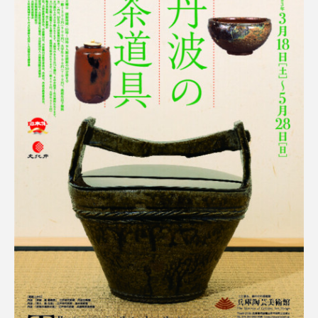
youtube
Yukoの子連れハワイ旅珍道中
⻑尾謙杜
「THE オリバーな犬、（Gosh!!）このヤロウMOVIE」
『今日の空が一番好き、とまだ言えない僕は』
あいはらひろゆき
あかしあジュニア合唱団「さくらんぼ」
あかしあ台小学校
あじさいコンサート
あっぷっぷのぷ～
あなたが眠る間
あの歌を憶えている
あめぽったん
いばら姫
おいしいおのまとぺ