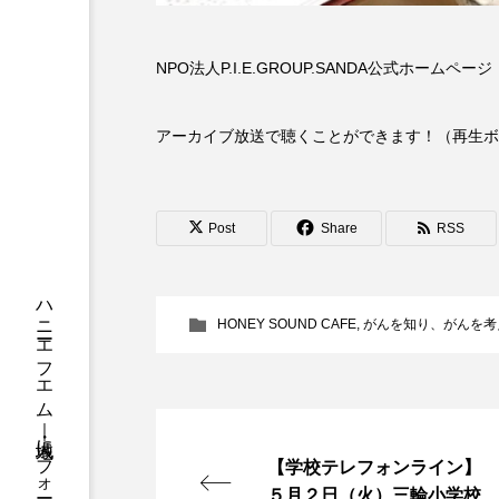
ちめいど
ちめいど雄介の
NPO法人P.I.E.GROUP.SANDA公式ホームペー
つなごーごー
てっぺんの
にげてさがして
のん
アーカイブ放送で聴くことができます！（再生ボ
ひとつの机、ふたつの制服
ふつうの子ども
ぶらりま
Post
Share
RSS
みるくっくキッズクラブ逆瀬川
HONEY SOUND CAFE
,
がんを知り、がんを考
もっと知りたい認知症のこと
ゆたかな第三の人生のススメ
わたしらしく心豊かに過ごすた
【学校テレフォンライン】
５月２日（火）三輪小学校
アカデミックコモンズ
ア