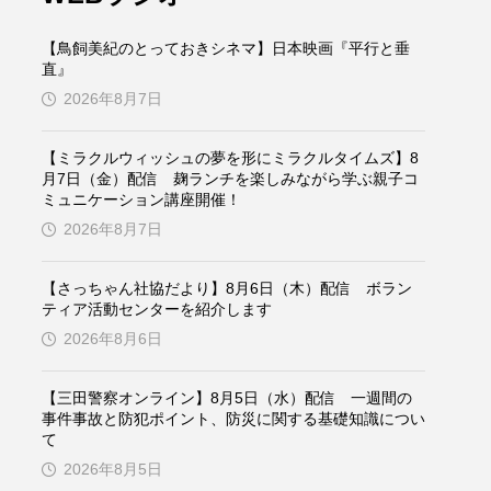
ケンズ
チン・ソヨン
【鳥飼美紀のとっておきシネマ】日本映画『平行と垂
トム・ヒドルストン
直』
2026年8月7日
ドマーニ！ 愛のことづて
【ミラクルウィッシュの夢を形にミラクルタイムズ】8
バッド・ジーニアス
月7日（金）配信 麹ランチを楽しみながら学ぶ親子コ
ミュニケーション講座開催！
役
ヒョン・ウソク
2026年8月7日
ザン・オズペテク
【さっちゃん社協だより】8月6日（木）配信 ボラン
ティア活動センターを紹介します
フランス
フランス映画
2026年8月6日
【三田警察オンライン】8月5日（水）配信 一週間の
事件事故と防犯ポイント、防災に関する基礎知識につい
ブレーメンの音楽隊
て
2026年8月5日
ペット写真大募集！