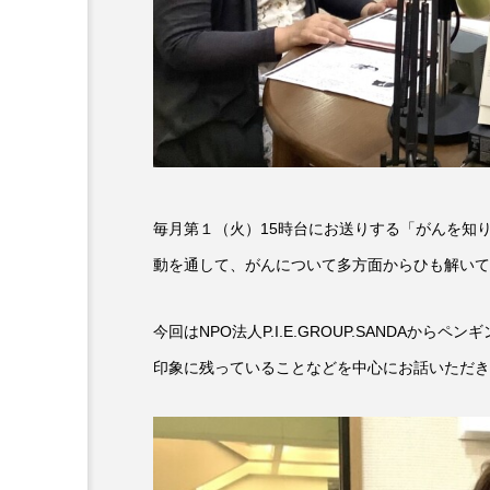
6月号
77
7月
DEPARTURES
FACES P
IT’S OKAY！
J-POP
lets追求the牛肉
LOST L
毎月第１（火）15時台にお送りする「がんを知り、がん
ROKKO 森の音ミュージアム
動を通して、がんについて多方面からひも解いて
SANDA ORGANIC VILLAGE
今回はNPO法人P.I.E.GROUP.SANDA
SIKIガーデン Autumn Season
印象に残っていることなどを中心にお話いただき
SUNSUNキッズ
The Roo
Yukoの子連れハワイ旅珍道中