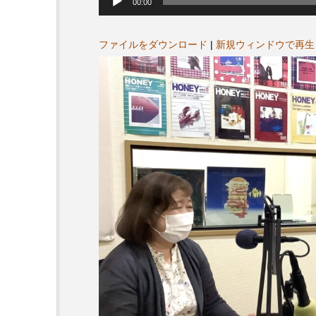
声
00:00
プレゼント】兵庫陶芸美
最終回【JAZZ Bar cozy】
プ
レ
展「こども学芸員とつく
（木）今回はビル・エヴ
ー
ヤ
ファイルをダウンロード
|
新規ウィンドウで再生
ども美術館』」 5名様
リバーサイド4部作を特集
ー
プレゼント！
た！
9
2024.03.07
10周年記念
12月号
2025年度
2026
2