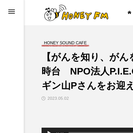
HONEY SOUND CAFE
【がんを知り、がんを
ープレゼント
JAZZ BAR COZY
時台 NPO法人P.I.E
ギン山Pさんをお迎

2023.05.02
音