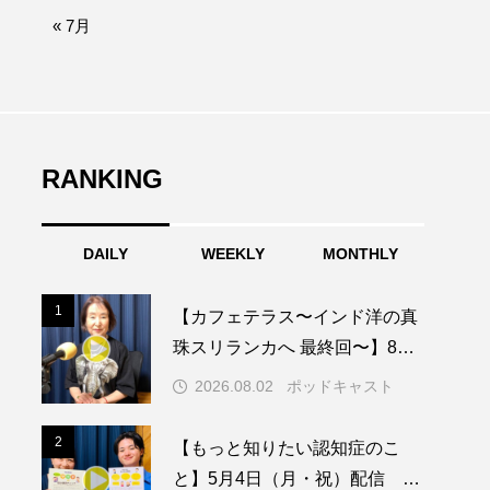
afe‐Nanana no Moe
« 7月
なきごえバス
ふたりの魔女
RANKING
みなとっちラジオ！
DAILY
WEEKLY
MONTHLY
園
もたいまさこ
1
1
【カフェテラス〜インド洋の真
稚園
珠スリランカへ 最終回〜】8月2
日（日）配信 いよいよ友人宅
2026.08.02
ポッドキャスト
へ
ージ
2
2
【もっと知りたい認知症のこ
と】5月4日（月・祝）配信 認
ッキング