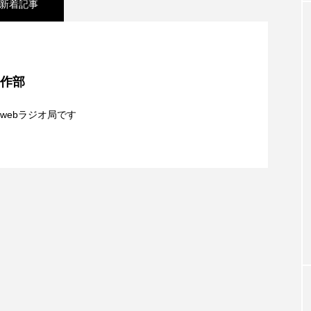
新着記事
クラファン
クリスマス
クロエ・ジャオ
グリム兄
シネマ】日本映画『平行と垂直』
・ブラナー
ゲスト
コクヨ
コルベスどの
コ
制作部
リー
サンキュー、チャック
ザジフィルムズ
シネ
夢を形にミラクルタイムズ】8月7日（金）配信 麹ラ
webラジオ局です
ヒョンソ
シルヴィオ・ソルディーニ
シンシア・エリヴォ
】8月6日（木）配信 ボランティア活動センターを紹
親子コミュニケーション講座開催！
ジェシー・バックリー
ジオジオのかんむり
ジャネル・ツ
ディ・フォスター
ジョージア
スイス
スイス映画
スケルトン！のりもの編
スターキャットアルバトロス・フィ
ペイン映画
スペシャルナビゲーター
セイハ英語学院
タイ映画
ダイヤモンド 私たちの衣装工房
ダニエル