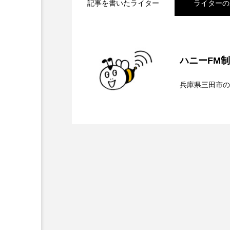
記事を書いたライター
ライターの
キング・オブ・キングス
2026.08.07
【鳥飼美紀のとっておき
グリム童話の部屋
ケネス
ハニーFM
サニーサイドブックス
サ
2026.08.07
【ミラクルウィッシュの
兵庫県三田市の
シム・ウンギョン
シム・
2026.08.06
【さっちゃん社協だより
ンチを楽しみながら学ぶ
ジェシカ・チャステイン
ジューン・スキップ
ジョ
介します
スカーレット・ヨハンソン
スティーブン・キング
ス
ソミーラ・リア・フッディン