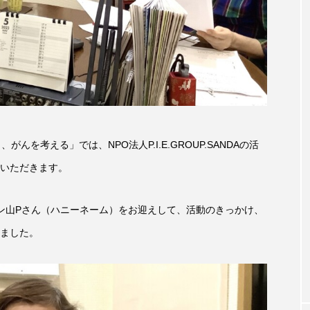
accototo
BAD GENIUS
BL出版
CONCLAVE
LACES
globe
HAMNET
HERE 時を越えて
JAZZ
KADOKAWA
KDDI
LATE SHIFT
L
AND
MOCOコレクション オムニバス
Playground/校庭
を考える」では、NPO法人P.I.E.GROUP.SANDAの活
ROKKO森の音ミュージアム
Rooting Aroma
SAKDAC
いただきます。
 MEETINGのつながるラジオ
SDGs・タイプスマート農業推進プロジェ
からペンギン山Pさん（ハニーネーム）をお迎えして、活動のきっかけ、
Singing with a smile
snowwhite
SPOTTED PRODUC
ました。
m Next Door
This is SUEKI
We Live In Time
WIC
⻑尾謙杜
「THE オリバーな犬、（Gosh!!）このヤロウMOV