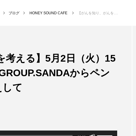
ブログ
HONEY SOUND CAFE
【がんを知り、がんを考える】5月2日（火）15時台 NPO法人P.I.E.GROUP.SANDAからペンギン山Pさんをお迎えして
NEW POST
考える】5月2日（火）15
MY SWEET GARDEN
校区
.GROUP.SANDAからペン
えして
ボ