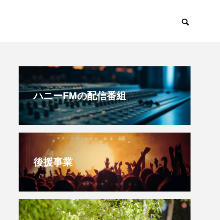
すみからすみまで
放課後ラジオ！
ハニーFMの配信番組
後援事業
