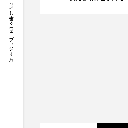
ハニーエフエム｜地域・人にフォーカスし発信するウェブラジオ局
アニメーション映画
アプ
アリのおでかけ
アリアナ
アーカイブ
アート
イタリア映画
イベント
ウィキッド 永遠の約束
ウインド･アンサンブル･コスモ
エリーザ・シュロット
エ
オダギリ・ジョー
オム・
カラーモンスター
カンヌ