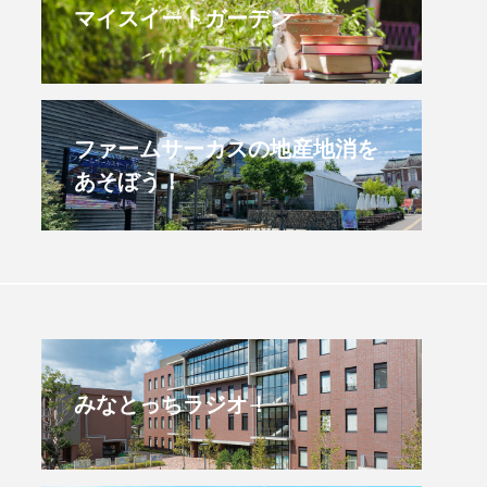
マイスイートガーデン
すみからすみまで】3月16
【放課後ラジオ！】8月
）三田市立 高平小学校
配信 県立有馬高校 第
学校農業クラブ連盟大
.03.16
2026.08.04
ファームサーカスの地産地消を
あそぼう！
みなとっちラジオ！
4年度
2025年
4年生
6年生