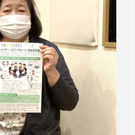
言えない僕は』
あいはらひろゆき
あかしあジュニア合唱
いコンサート
あっぷっぷのぷ～
あなたが眠る間
おいしいおのまとぺ
おいしいぱんぱんでんしゃ
お
んと僕の約束
おもいおいも
おーい、応為
お知ら
め食堂
がんを知り、がんを考える
きてみで東北
は？
けやき台中学校
けやき台小学校
こうべさん
2026
こうべさんだ能・狂言・講談子ども教室
こぐま
芸員とつくる『夏のこども美術館』
こばえちゃ東北
こー
ずかけ台
すずかけ台小学校
すずきまみ
そんなに