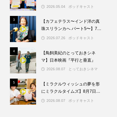
知症ってどんな病気？三田市の
2026.05.04
ポッドキャスト
取り組みや施策を紹介します
メリカ映画
アメリカ製作
3
3
【カフェテラス〜インド洋の真
ド
アン・ハサウェイ
珠スリランカへ パート5〜】7月
26日（日）配信 憧れのツリー
ス製作
イタリア
2026.07.26
ポッドキャスト
ハウスで過ごした夜
ウィキッド
4
4
【鳥飼美紀のとっておきシネ
マ】日本映画『平行と垂直』
2026.08.07
とっておきシネマ
リー・ワトソン
5
5
【ミラクルウィッシュの夢を形
メント
オダギリジョー
にミラクルタイムズ】8月7日
（金）配信 麹ランチを楽しみ
カフェテラス
2026.08.07
ポッドキャスト
ながら学ぶ親子コミュニケーシ
キム・へヨン
ョン講座開催！