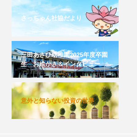
CROSSING 心の交差点
さっちゃん社協だより
HONEY
HONEY FM
et's 追求 The 牛肉
三田あさひ幼稚園2025年度卒園
生 お絵かき＆インタビュー
 HARMO
クト関西学院AgriNOVA
意外と知らない投資の世界
TIONS/TWIN
KED
youtube
IE」