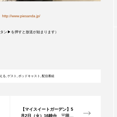
お砂糖ミルクはどうされますか
つつじが丘小学校
つながりC
ジ
http://www.piesanda.jp/
向こうにあなたがいる
とくとくトーク
とっておきシネマ
はたらくおやさい バナナもいるよ！
ばらぐみ
ぱかっ
タン▶を押すと放送が始まります）
ひろかわさえこ
ぴぽん
ふくし情報
ふじ幼稚園
ち歩き
まこみちの爆笑肉トーク！
ままとこひろば
みるくっ子通信
みるくのえほん
みるく・ひまわり
える
,
ゲスト
,
ポッドキャスト
,
配信番組
もんがきとしこの知りたい、聞きたい、伝えたい
やよい幼
ゆりのき台中学校
ゆりのき台小学校
めのふくし情報！
わたなべあや
わらべうたベビーマッサ
【マイスイートガーデン】5
月2日（火）16時台 三田グ
クトスクエア
アナ・レナス
アニバーサリースクラップブ