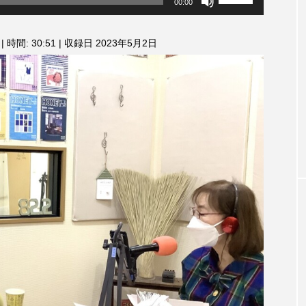
00:00
リ
3月7日
【マイスイートガーデン】7月14
【校区
ュ
ァンス
日（火）配信 庭づくりは曲線を
日（土
ー
|
時間: 30:51
|
収録日 2023年5月2日
しまし
意識しています 三田グリーンネ
ム
2024
調
ットの山本さん
2026.07.14
節
に
は
上
下
矢
印
キ
ー
を
使
TAG LIST
っ
て
く
だ
さ
1975年のケルン・コンサート
1学期
1年生
202
い。
026年
2026年度
20周年
2学期
3年生