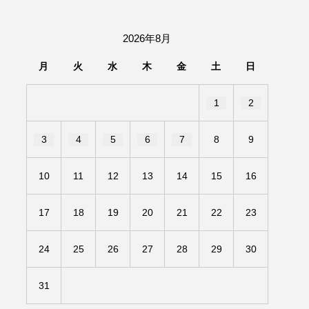
団「さくらんぼ」
2026年8月
あの歌を憶えている
月
火
水
木
金
土
日
いしい絵本
おしえて絵本
1
2
せ
かしこいエルゼ
3
4
5
6
7
8
9
きもちはなにいろ？
10
11
12
13
14
15
16
だ伝統文化体験フェスタ
17
18
19
20
21
22
23
のいばしょ
24
25
26
27
28
29
30
ろ・るみえーる
みないでくださいな
31