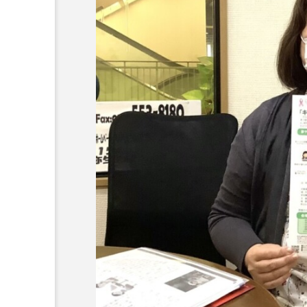
『今日の空が一番好き、とまだ
あかしあ台小学校
あじさ
あめぽったん
いばら姫
おでかけ情報
おばあちゃ
かしこいグレーテル
かも
くまぐみ
くるまのなかに
こうべさんだ伝統文化体験フェスタ
こだわり城紀行
こども学
さっちゃん社協だより
す