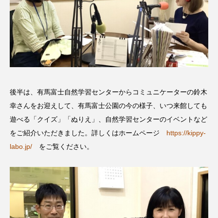
こうべさんだ伝統文化体験フェスタ
こうべさんだ伝統文化体験フェスタ2026
こうべさんだ能・狂言・講談子ども教室
こぐまのいばしょ
こだわり城紀行
後半は、有馬富士自然学習センターからコミュニケーターの鈴木
幸さんをお迎えして、有馬富士公園の今の様子、いつ来館しても
こども学芸員とつくる『夏のこども美術館』
遊べる「クイズ」「ぬりえ」、自然学習センターのイベントなど
こばえちゃ東北
こーろ・るみえーる
をご紹介いただきました。詳しくはホームページ
https://kippy-
labo.jp/
をご覧ください。
さっちゃん社協だより
すずかけ台
すずかけ台小学校
すずきまみ
そんなにみないでくださいな
ちめいど