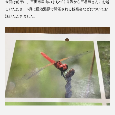
今回は前半に、三田市里山のまちづくり課から三谷豊さんにお越
CONCLAVE
CROSSING 心の交差点
しいただき、6月に皿池湿原で開催される観察会などについてお
話いただきました。
DEPARTURES
FACES PLACES
globe
HAMNET
HERE 時を越えて
HONEY
HONEY FM
IT’S OKAY！
J-POP
JAZZ
KADOKAWA
KDDI
LATE SHIFT
Let's 追求 The 牛肉
lets追求the牛肉
LOST LAND
MOCOコレクション オムニバス
Playground/校庭
ROKKO 森の音ミュージアム