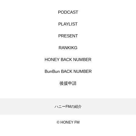
フィンランド
フェルザン・オズペテク
PODCAST
フラワータウン
フラワータウン市民センター
PLAYLIST
フラワータウン市民センターホール
フランス
PRESENT
フランス映画
フリーペーパー
RANKIKG
HONEY BACK NUMBER
フレーベル館
ブノワ・ドゥローム
BunBun BACK NUMBER
ブライアン・エプスタイン
後援申請
ブリジット・ジョーンズの日記
ブリッタ・テッケントラップ
ブレーメンの町楽隊
ハニーFMの紹介
ブレーメンの音楽隊
プライベート・ケース
© HONEY FM
プレイリスト
プレゼント
ベルギー