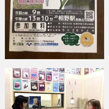
おいしいぱんぱんでんしゃ
おいしい絵本
おしえて絵本
おでかけ情報
おばあちゃんと僕の約束
おもいおいも
おーい、応為
お知らせ
かしこいエルゼ
かしこいグレーテル
かもめ食堂
がんを知り、がんを考える
きてみで東北
きもちはなにいろ？
くまぐみ
くるまのなかには？
けやき台中学校
けやき台小学校