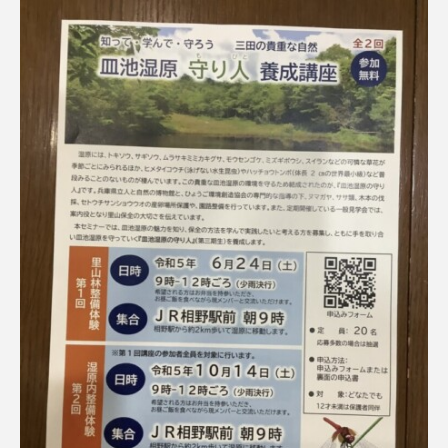
ROKKO森の音ミュージアム
Rooting Aroma
SAKDAC HARMO
SANDA ORGANIC VILLAGE MEETINGのつながるラジオ
SDGs・タイプスマート農業推進プロジェクト関西学院
AgriNOVA
SIKIガーデン Autumn Season
Singing with a smile
snowwhite
SPOTTED PRODUCTIONS/TWIN
SUNSUNキッズ
The Room Next Door
This is SUEKI
We Live In Time
WICKED