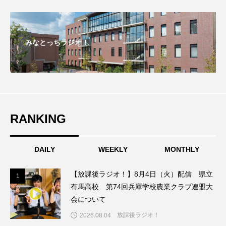
エル・ファニング
エレノアってグレイト。
みなとっちラジオ！
エンターテインメント
オダギリジョー
オダギリ・ジョー
オム・ハヌル
オーケストラ
カタール
カナダ映画
RANKING
カフェテラス
カラーモンスター
カンヌ国際映画祭
カーテンコールの灯
DAILY
WEEKLY
MONTHLY
ガーデニングラジオ
キム・へヨン
【放課後ラジオ！】8月4日（火）配信 県立
1
1
有馬高校 第74回兵庫学校農業クラブ連盟大
キング・オブ・キングス
クラファン
会について
放課後ラジオ！
クリスマス
クロエ・ジャオ
グリム兄弟
2026.08.04