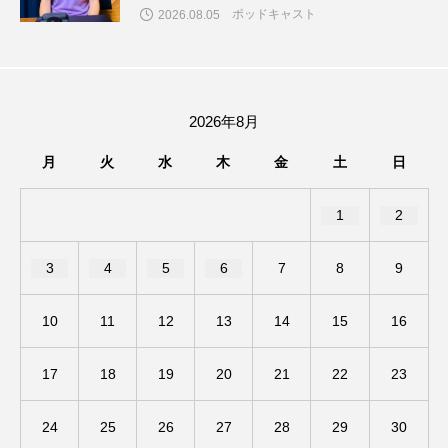
ジャネル・ツァイ
ジューン・スキップ
ポッドキャスト
2026.08.05
ジョディ・フォスター
ジョージア
スイス
スイス映画
スウェーデン
2026年8月
スカーレット・ヨハンソン
月
火
水
木
金
土
日
スケルトン！のりもの編
1
2
スターキャットアルバトロス・フィルム
3
4
5
6
7
8
9
スティーブン・キング
スペイン映画
10
11
12
13
14
15
16
スペシャルナビゲーター
セイハ英語学院
17
18
19
20
21
22
23
センチメンタル・バリュー
24
25
26
27
28
29
30
ソミーラ・リア・フッディン
タイ映画