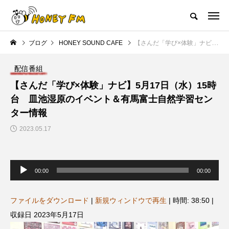
ハニーエフエム｜地域・人にフォーカスし発信するウェブラジオ局
ブログ
HONEY SOUND CAFE
【さんだ「学び×体験」ナビ】5月17日（水）15時台 皿池湿原のイベント＆有馬富士自然学習センター情報
HOME
ハニーFMの紹介
後援申請
フリーペーパー
プレイ
配信番組
NEW POST
【さんだ「学び×体験」ナビ】5月17日（水）15時
台 皿池湿原のイベント＆有馬富士自然学習セン
JAZZ BAR COZY
MY SWEET GARDEN
ター情報
2023.05.17
音
声
00:00
00:00
プ
レ
ー
ヤ
ファイルをダウンロード
|
新規ウィンドウで再生
|
時間: 38:50
|
ー
美
最終回【JAZZ Bar cozy】3月7
【マイスイートガーデン】7月1
収録日 2023年5月17日
日（木）今回はビル・エヴァン
日（火）配信 庭づくりは曲線