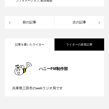
ンフォメーション
,
配信番組
ままとこひろば
みなとっちラジオ！
前の記事
次の記事
みるくっくキッズクラブ逆瀬川
みるくっ子通信
みるくのえほん
みるく・ひまわり園
記事を書いたライター
ライターの新着記事
もたいまさこ
もっと知りたい認知症のこと
もんがきとしこの知りたい、聞きたい、伝えたい
【さっちゃん社協だより】8月6日（木）
2026.08.06
ハニーFM制作部
やよい幼稚園
ゆたかな第三の人生のススメ
【三田警察オンライン】8月5日（水）配
2026.08.05
配信 ボランティア活動センターを紹介
ゆりのき台中学校
ゆりのき台小学校
兵庫県三田市のwebラジオ局です
わたしらしく心豊かに過ごすためのふくし情報！
【幼稚園だより】8月5日（水）やよい幼
2026.08.05
信 一週間の事件事故と防犯ポイント、
します
わたなべあや
わらべうたベビーマッサージ