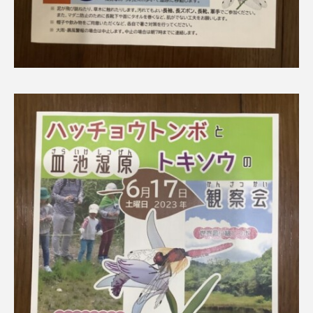
youtube
Yukoの子連れハワイ旅珍道中
⻑尾謙杜
「THE オリバーな犬、（Gosh!!）このヤロウMOVIE」
『今日の空が一番好き、とまだ言えない僕は』
あいはらひろゆき
あかしあジュニア合唱団「さくらんぼ」
あかしあ台小学校
あじさいコンサート
あっぷっぷのぷ～
あなたが眠る間
あの歌を憶えている
あめぽったん
いばら姫
おいしいおのまとぺ