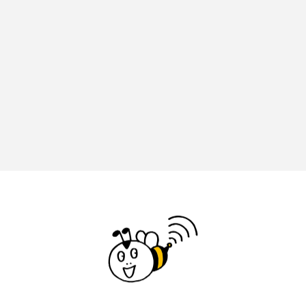
ドマーニ！ 愛のことづて
ナースコール
ニーナ・イエ
ノルウェー映画
ハサン・ハーディ
ハムネット
バッド・ジーニアス
バニーン・アハマド・ナーイフ
バンドー神戸青少年科学館
パルコ
ヒトラーの毒見役
ヒョン・ウソク
ピチカート・ママ
ファームサーカスの地産地消をあそぼう！