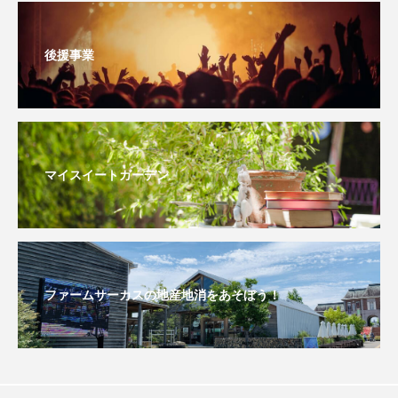
イエス・キリスト
イギリス
イギリス映画
イギリス製作
イタリア
イタリア映画
後援事業
イベント
イラク
インタビュー
インド映画
イ・レ
ウィキッド
マイスイートガーデン
ウィキッド 永遠の約束
ウィリアム・シェイクスピア
ウインド・アンサンブル・コスモス
ファームサーカスの地産地消をあそぼう！
ウインド･アンサンブル･コスモス
エディントンへようこそ
エミリア・ペレス
エミリー・ワトソン
エリーザ・シュロット