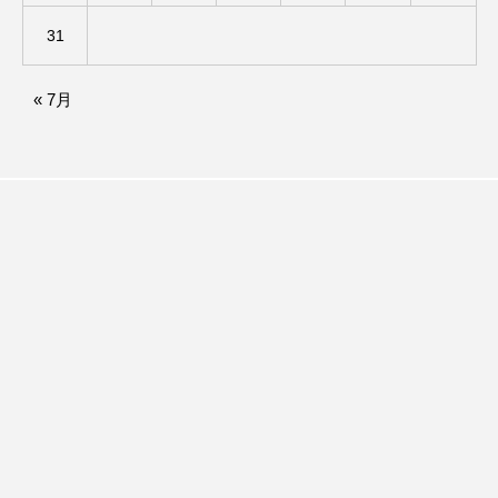
31
ダイヤモンド 私たちの衣装工房
« 7月
ダニエル・オートゥイユ
ダミアーノ・ミキエレット
チャイルド・フィルム
チャップリン
チャールズ・ディケンズ
チン・ソヨン
ツォウ・シーチン
ツーリストファミリー
デュオ 1/2のピアニスト
デンマーク
トム・ヒドルストン
トリデミー賞
トルコ
ドイツ
ドキュメンタリー
ドナルド・トランプ