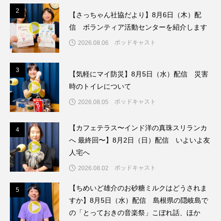
2
2
グリム童話
グリム童話の部屋
【さっちゃん社協だより】8月6日（木）配
信 ボランティア活動センターを紹介します
ケネス・ブラナー
ゲスト
コクヨ
ポッドキャスト
2026.08.06
コルベスどの
コンサート
コーラス
3
3
【気軽にマイ防災】8月5日（水）配信 災害
サニーサイドブックス
サリー
時のトイレについて
ポッドキャスト
2026.08.05
サンキュー、チャック
ザジフィルムズ
【カフェテラス〜インド洋の真珠スリランカ
4
シネマエッセイ
シム・ウンギョン
4
へ 最終回〜】8月2日（日）配信 いよいよ友
人宅へ
シム・ヒョンソ
シルヴィオ・ソルディーニ
ポッドキャスト
2026.08.02
シンシア・エリヴォ
ジェシカ・チャステイン
【ちめいど雄介のお砂糖ミルクはどうされま
5
5
すか】8月5日（水）配信 島根県の隠岐島で
ジェシー・バックリー
ジオジオのかんむり
の「とっておきの音楽祭」こぼれ話、ほか