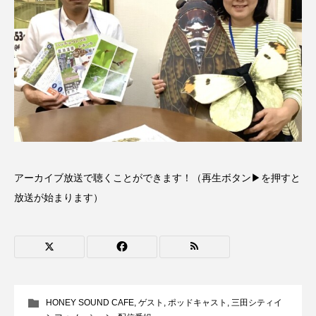
ちめいど雄介のお砂糖ミルクはどうされますか
つつじが丘小学校
つながりCafe‐Nanana no Moe
つなごーごー
てっぺんの向こうにあなたがいる
とくとくトーク
とっておきシネマ
なきごえバス
にげてさがして
はたらくおやさい バナナもいるよ！
ばらぐみ
アーカイブ放送で聴くことができます！（再生ボタン▶を押すと
放送が始まります）
ぱかっ
ひとつの机、ふたつの制服
ひろかわさえこ
ぴぽん
ふくし情報
ふじ幼稚園
ふたりの魔女
ふつうの子ども
HONEY SOUND CAFE
,
ゲスト
,
ポッドキャスト
,
三田シティイ
ぶらりまち歩き
まこみちの爆笑肉トーク！