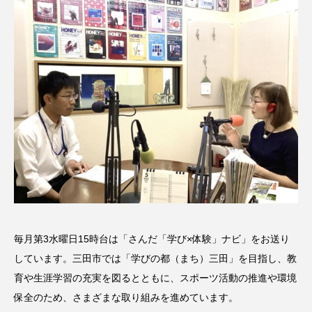
名
ス リバーサイド4部作を特集し
意識しています 三田グリーン
ました！
ットの山本さん
2024.03.07
2026.07.14
TAG LIST
10周年記念
12月号
1975年のケルン・コンサート
1学期
1年生
2024年度
2025年
2025年度
2026
2026年
2026年度
20周年
2学期
毎月第3水曜日15時台は「さんだ「学び×体験」ナビ」をお送り
しています。三田市では「学びの都（まち）三田」を目指し、教
3年生
4年生
6年生
6月号
77
育や生涯学習の充実を図るとともに、スポーツ活動の推進や環境
7月
accototo
BAD GENIUS
BL出版
保全のため、さまざまな取り組みを進めています。