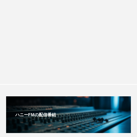
稚園：先生に1学期や夏の過ごし方をお聞
防災に関する基礎知識について
アカデミックコモンズ
アクトスクエア
アナ・レナス
きしました♪
アニバーサリースクラップブッキング
アニメーション映画
アプレンティス
アメリカ
アメリカ・イギリス製作
アメリカ映画
アメリカ製作
アリのおでかけ
アリアナ・グランデ
アリス館
アル・パチーノ
アンプラグド
ハニーFMの配信番組
アン・ハサウェイ
アーカイブ
アート