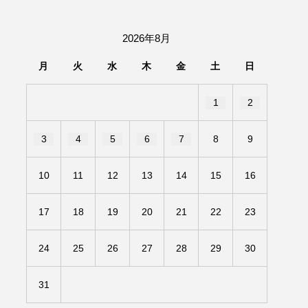
団「さくらんぼ」
2026年8月
あの歌を憶えている
月
火
水
木
金
土
日
いしい絵本
おしえて絵本
1
2
せ
かしこいエルゼ
3
4
5
6
7
8
9
きもちはなにいろ？
10
11
12
13
14
15
16
だ伝統文化体験フェスタ
17
18
19
20
21
22
23
のいばしょ
24
25
26
27
28
29
30
ろ・るみえーる
みないでくださいな
31