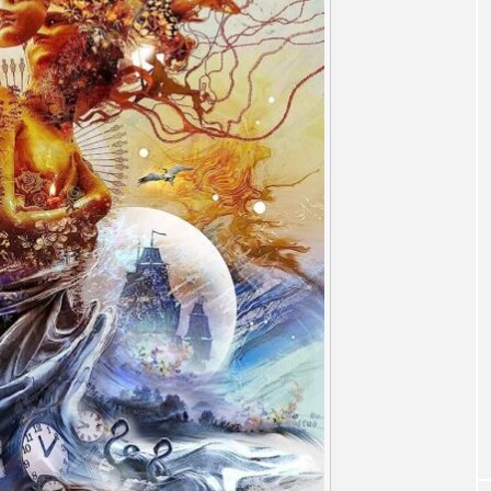
accototo
BAD GENIUS
BL出版
CONCLAVE
LACES
globe
HAMNET
HERE 時を越えて
JAZZ
KADOKAWA
KDDI
LATE SHIFT
L
AND
MOCOコレクション オムニバス
Playground/校庭
ROKKO森の音ミュージアム
Rooting Aroma
SAKDAC
 MEETINGのつながるラジオ
SDGs・タイプスマート農業推進プロジェ
Singing with a smile
snowwhite
SPOTTED PRODUC
m Next Door
This is SUEKI
We Live In Time
WIC
⻑尾謙杜
「THE オリバーな犬、（Gosh!!）このヤロウMOV