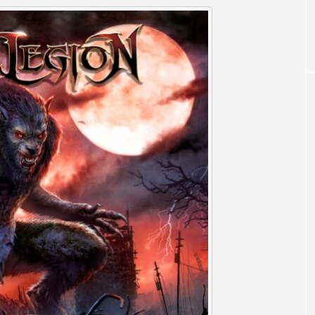
お砂糖ミルクはどうされますか
つつじが丘小学校
つながりC
向こうにあなたがいる
とくとくトーク
とっておきシネマ
はたらくおやさい バナナもいるよ！
ばらぐみ
ぱかっ
ひろかわさえこ
ぴぽん
ふくし情報
ふじ幼稚園
ち歩き
まこみちの爆笑肉トーク！
ままとこひろば
みるくっ子通信
みるくのえほん
みるく・ひまわり
もんがきとしこの知りたい、聞きたい、伝えたい
やよい幼
ゆりのき台中学校
ゆりのき台小学校
めのふくし情報！
わたなべあや
わらべうたベビーマッサ
クトスクエア
アナ・レナス
アニバーサリースクラップブ