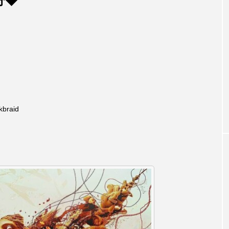
分◆
（火）
【後援事業】第３回とっておきの
【内藤
回兵庫
音楽会
日（土
ついて
北風土
2026.07.29
2026
kbraid
TAG LIST
1975年のケルン・コンサート
1学期
1年生
202
026年
2026年度
20周年
2学期
3年生