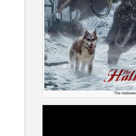
ダミアーノ・ミキエレット
ツォウ・シーチン
ツーリ
トリデミー賞
トルコ
ナースコール
ニーナ・イ
バニーン・アハマド・ナーイフ
ピチカート・ママ
ファー
フラワータウン
フラワー
「The Hallowe
フリーペーパー
フレーベ
ブリジット・ジョーンズの日記
プライベート・ケース
プ