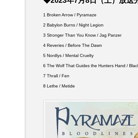
◆2023年7月8日（土）放送
からすみまで】3月16
【放課後ラジオ！】8月4日
田市立 高平小学校
配信 県立有馬高校 第74
1 Broken Arrow / Pyramaze
学校農業クラブ連盟大会に
6
2 Babylon Burns / Night Legion
2026.08.04
3 Stronger Than You Know / Jag Panzer
4 Reveries / Before The Dawn
5 Nordlys / Mental Cruelty
6 The Wolf That Guides the Hunters Hand / Blac
7 Thrall / Fen
8 Lethe / Metide
10周年記念
12月号
2025年度
2026
2