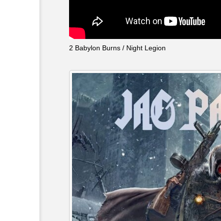
キング・オブ・キングス
グリム童話の部屋
ケネス
2 Babylon Burns / Night Legion
サニーサイドブックス
サ
シム・ウンギョン
シム・
ジェシカ・チャステイン
ジューン・スキップ
ジョ
スカーレット・ヨハンソン
スティーブン・キング
ス
ソミーラ・リア・フッディン