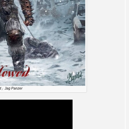
チャイルド・フィルム
チャップリン
チャールズ・ディ
ストファミリー
デュオ 1/2のピアニスト
デンマーク
ドイツ
ドキュメンタリー
ドナルド・トランプ
エ
ノルウェー映画
ハサン・ハーディ
ハムネット
バンドー神戸青少年科学館
パルコ
ヒトラーの毒見
ムサーカスの地産地消をあそぼう！
フィンランド
フェル
タウン市民センター
フラワータウン市民センターホール
d」Jag Panzer
ル館
ブノワ・ドゥローム
ブライアン・エプスタイン
ブリッタ・テッケントラップ
ブレーメンの町楽隊
レイリスト
プレゼント
ベルギー
ベルギー映画