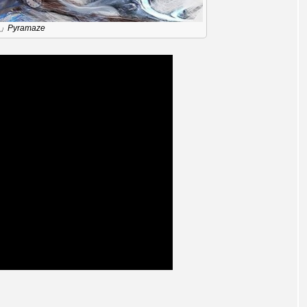
言えない僕は』
あいはらひろゆき
あかしあジュニア合唱
s」Pyramaze
いコンサート
あっぷっぷのぷ～
あなたが眠る間
おいしいおのまとぺ
おいしいぱんぱんでんしゃ
お
んと僕の約束
おもいおいも
おーい、応為
お知ら
め食堂
がんを知り、がんを考える
きてみで東北
は？
けやき台中学校
けやき台小学校
こうべさん
2026
こうべさんだ能・狂言・講談子ども教室
こぐま
芸員とつくる『夏のこども美術館』
こばえちゃ東北
こー
ずかけ台
すずかけ台小学校
すずきまみ
そんなに