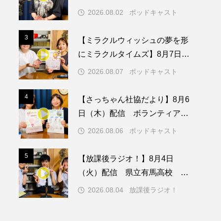
日（日）配信 いよいよ友人宅
2026.08.02
ポッドキャスト
へ
メリカ映画
アメリカ製作
3
3
【ミラクルウィッシュの夢を形
ド
アン・ハサウェイ
にミラクルタイムズ】8月7日
（金）配信 麹ランチを楽しみ
ス製作
イタリア
2026.08.07
ポッドキャスト
ながら学ぶ親子コミュニケーシ
ウィキッド
ョン講座開催！
4
4
【さっちゃん社協だより】8月6
日（木）配信 ボランティア活
動センターを紹介します
2026.08.06
ポッドキャスト
リー・ワトソン
5
5
【放課後ラジオ！】8月4日
メント
オダギリジョー
（火）配信 県立有馬高校 第
74回兵庫学校農業クラブ連盟大
カフェテラス
2026.08.04
放課後ラジオ！
会について
キム・へヨン