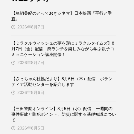
ケンズ
チン・ソヨン
【鳥飼美紀のとっておきシネマ】日本映画『平行と垂
トム・ヒドルストン
直』
2026年8月7日
ドマーニ！ 愛のことづて
【ミラクルウィッシュの夢を形にミラクルタイムズ】8
バッド・ジーニアス
月7日（金）配信 麹ランチを楽しみながら学ぶ親子コ
ミュニケーション講座開催！
役
ヒョン・ウソク
2026年8月7日
ザン・オズペテク
【さっちゃん社協だより】8月6日（木）配信 ボラン
ティア活動センターを紹介します
フランス
フランス映画
2026年8月6日
【三田警察オンライン】8月5日（水）配信 一週間の
事件事故と防犯ポイント、防災に関する基礎知識につい
ブレーメンの音楽隊
て
2026年8月5日
ペット写真大募集！