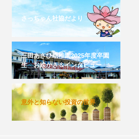
CROSSING 心の交差点
さっちゃん社協だより
HONEY
HONEY FM
et's 追求 The 牛肉
三田あさひ幼稚園2025年度卒園
生 お絵かき＆インタビュー
 HARMO
クト関西学院AgriNOVA
意外と知らない投資の世界
TIONS/TWIN
KED
youtube
IE」