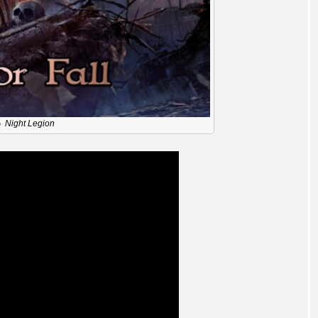
レンティス
アメリカ
アメリカ・イギリス製作
ア
・グランデ
アリス館
アル・パチーノ
アンプラグ
イエス・キリスト
イギリス
イギリス映画
イギリ
」Night Legion
イラク
インタビュー
インド映画
イ・レ
ウィリアム・シェイクスピア
ウインド・アンサンブル・コスモス
ス
エディントンへようこそ
エミリア・ペレス
エミ
ル・ファニング
エレノアってグレイト。
エンターテイン
ハヌル
オーケストラ
カタール
カナダ映画
国際映画祭
カーテンコールの灯
ガーデニングラジオ