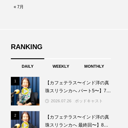
afe‐Nanana no Moe
« 7月
なきごえバス
ふたりの魔女
RANKING
みなとっちラジオ！
DAILY
WEEKLY
MONTHLY
園
もたいまさこ
1
1
【カフェテラス〜インド洋の真
稚園
珠スリランカへ パート5〜】7月
26日（日）配信 憧れのツリー
2026.07.26
ポッドキャスト
ハウスで過ごした夜
ージ
2
2
【カフェテラス〜インド洋の真
珠スリランカへ 最終回〜】8月2
ッキング