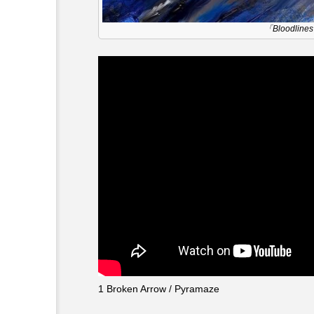
『今日の空が一番好き、とまだ
「Bloodline
あかしあ台小学校
あじさ
あめぽったん
いばら姫
おでかけ情報
おばあちゃ
かしこいグレーテル
かも
くまぐみ
くるまのなかに
こうべさんだ伝統文化体験フェスタ
こだわり城紀行
こども学
1 Broken Arrow / Pyramaze
さっちゃん社協だより
す