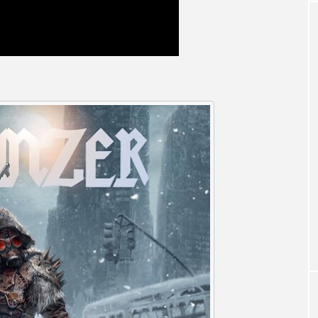
クラファン
クリスマス
クロエ・ジャオ
グリム兄
・ブラナー
ゲスト
コクヨ
コルベスどの
コ
リー
サンキュー、チャック
ザジフィルムズ
シネ
ヒョンソ
シルヴィオ・ソルディーニ
シンシア・エリヴォ
ジェシー・バックリー
ジオジオのかんむり
ジャネル・ツ
ディ・フォスター
ジョージア
スイス
スイス映画
スケルトン！のりもの編
スターキャットアルバトロス・フィ
ペイン映画
スペシャルナビゲーター
セイハ英語学院
タイ映画
ダイヤモンド 私たちの衣装工房
ダニエル