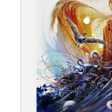
6月号
77
7月
DEPARTURES
FACES P
IT’S OKAY！
J-POP
lets追求the牛肉
LOST L
ROKKO 森の音ミュージアム
SANDA ORGANIC VILLAGE
SIKIガーデン Autumn Season
SUNSUNキッズ
The Roo
Yukoの子連れハワイ旅珍道中