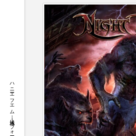
ちめいど
ちめいど雄介の
つなごーごー
てっぺんの
にげてさがして
のん
ひとつの机、ふたつの制服
ふつうの子ども
ぶらりま
みるくっくキッズクラブ逆瀬川
もっと知りたい認知症のこと
ゆたかな第三の人生のススメ
わたしらしく心豊かに過ごすた
アカデミックコモンズ
ア