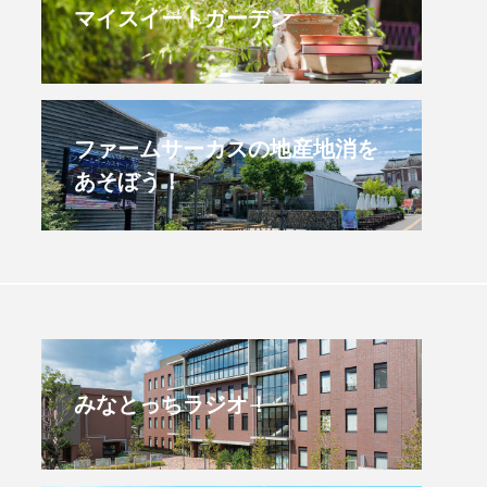
マイスイートガーデン
美保のきてみで東北】3月7
【幼稚園だより】8月5
）配信 宮城県登米市「東
よい幼稚園：先生に1
マラソン」
ごし方をお聞きしました
.03.07
2026.08.05
ファームサーカスの地産地消を
あそぼう！
みなとっちラジオ！
4年度
2025年
4年生
6年生