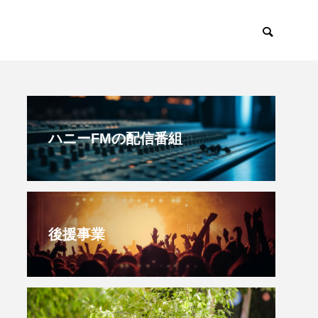
みで東北
幼稚園だより
ハニーFMの配信番組
後援事業
