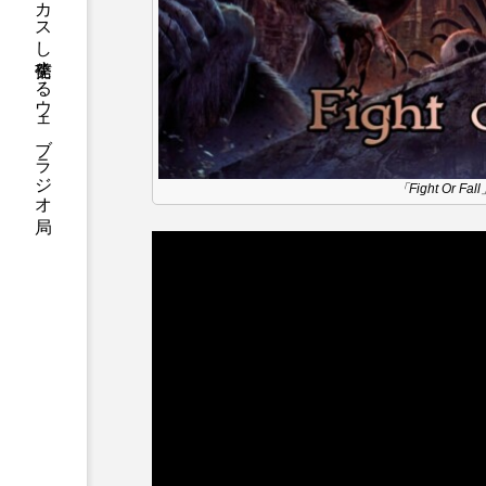
ハニーエフエム｜地域・人にフォーカスし発信するウェブラジオ局
アニメーション映画
アプ
アリのおでかけ
アリアナ
アーカイブ
アート
「Fight Or Fall
イタリア映画
イベント
ウィキッド 永遠の約束
ウインド･アンサンブル･コスモ
エリーザ・シュロット
エ
オダギリ・ジョー
オム・
カラーモンスター
カンヌ