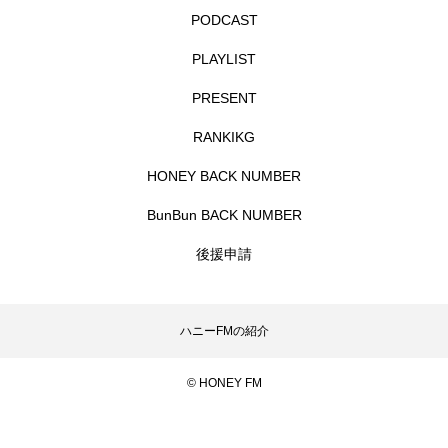
PODCAST
エル・ファニング
エレノアってグレイト。
PLAYLIST
エンターテインメント
オダギリジョー
PRESENT
RANKIKG
オダギリ・ジョー
オム・ハヌル
HONEY BACK NUMBER
オーケストラ
カタール
カナダ映画
BunBun BACK NUMBER
カフェテラス
カラーモンスター
後援申請
カンヌ国際映画祭
カーテンコールの灯
ガーデニングラジオ
キム・へヨン
ハニーFMの紹介
キング・オブ・キングス
クラファン
© HONEY FM
クリスマス
クロエ・ジャオ
グリム兄弟