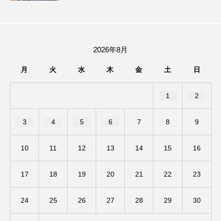
ままとこひろば
みなとっちラジオ！
みるくっくキッズクラブ逆瀬川
みるくっ子通信
2026年8月
みるくのえほん
みるく・ひまわり園
月
火
水
木
金
土
日
もたいまさこ
もっと知りたい認知症のこと
1
2
もんがきとしこの知りたい、聞きたい、伝えたい
3
4
5
6
7
8
9
やよい幼稚園
ゆたかな第三の人生のススメ
10
11
12
13
14
15
16
ゆりのき台中学校
ゆりのき台小学校
17
18
19
20
21
22
23
わたしらしく心豊かに過ごすためのふくし情報！
24
25
26
27
28
29
30
わたなべあや
わらべうたベビーマッサージ