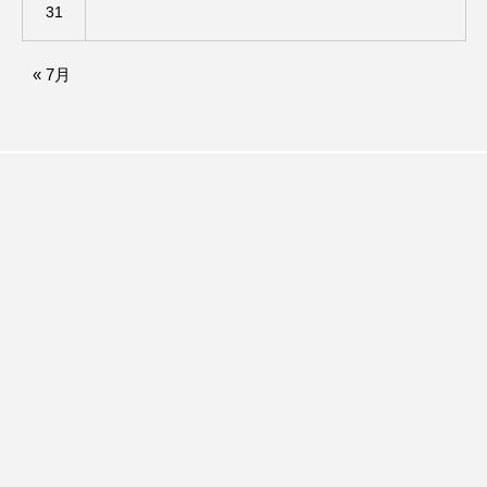
31
アカデミックコモンズ
アクトスクエア
« 7月
アナ・レナス
アニバーサリースクラップブッキング
アニメーション映画
アプレンティス
アメリカ
アメリカ・イギリス製作
アメリカ映画
アメリカ製作
アリのおでかけ
アリアナ・グランデ
アリス館
アル・パチーノ
アンプラグド
アン・ハサウェイ
アーカイブ
アート