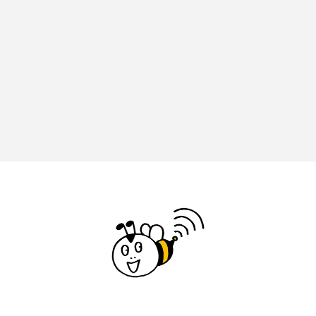
イエス・キリスト
イギリス
イギリス映画
イギリス製作
イタリア
イタリア映画
イベント
イラク
インタビュー
インド映画
イ・レ
ウィキッド
ウィキッド 永遠の約束
ウィリアム・シェイクスピア
ウインド・アンサンブル・コスモス
ウインド･アンサンブル･コスモス
エディントンへようこそ
エミリア・ペレス
エミリー・ワトソン
エリーザ・シュロット