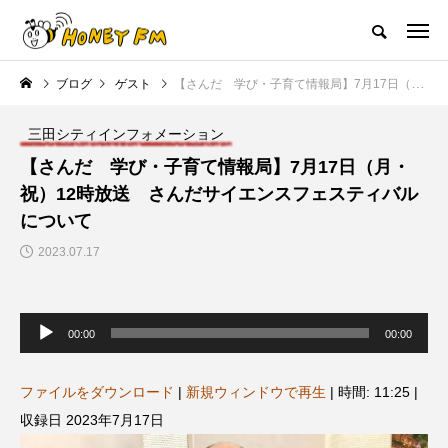
ハニーエフエム｜地域・人にフォーカスし発信するウェブラジオ局
ブログ
ゲスト
【さんだ 学び・子育て情報局】7月17日（月・祝）12時放送 さんだサイエンスフェスティバルについて
HOME
ハニーFMの紹介
後援申請
フリーペーパー
プレイ
三田シティインフォメーション
NEW POST
【さんだ 学び・子育て情報局】7月17日（月・
祝）12時放送 さんだサイエンスフェスティバル
JAZZ BAR COZY
MY SWEET GARDEN
について
2023.07.17
音
声
00:00
00:00
プ
レ
ー
ヤ
ファイルをダウンロード
|
新規ウィンドウで再生
|
時間: 11:25
|
ー
美
最終回【JAZZ Bar cozy】3月7
【マイスイートガーデン】7月1
収録日 2023年7月17日
日（木）今回はビル・エヴァン
日（火）配信 庭づくりは曲線