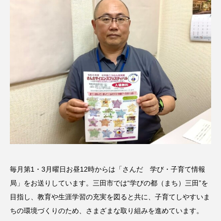
名
ス リバーサイド4部作を特集し
意識しています 三田グリーン
ました！
ットの山本さん
2024.03.07
2026.07.14
TAG LIST
10周年記念
12月号
1975年のケルン・コンサート
1学期
1年生
2024年度
2025年
2025年度
2026
2026年
2026年度
20周年
2学期
毎月第1・3月曜日お昼12時からは「さんだ 学び・子育て情報
局」をお送りしています。三田市では“学びの都（まち）三田”を
3年生
4年生
6年生
6月号
77
目指し、教育や生涯学習の充実を図ると共に、子育てしやすいま
7月
accototo
BAD GENIUS
BL出版
ちの環境づくりのため、さまざまな取り組みを進めています。