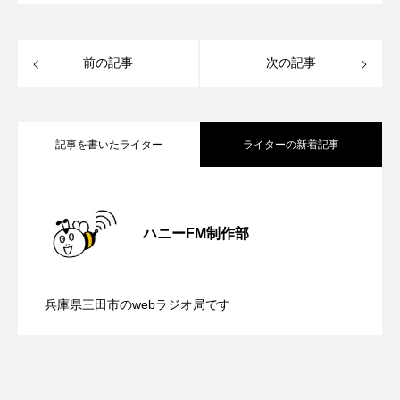
ROKKO森の音ミュージアム
Rooting Aroma
SAKDAC HARMO
前の記事
次の記事
SANDA ORGANIC VILLAGE MEETINGのつながるラジオ
SDGs・タイプスマート農業推進プロジェクト関西学院
記事を書いたライター
ライターの新着記事
AgriNOVA
SIKIガーデン Autumn Season
【さっちゃん社協だより】8月6日（木）
2026.08.06
ハニーFM制作部
Singing with a smile
snowwhite
【三田警察オンライン】8月5日（水）配
2026.08.05
配信 ボランティア活動センターを紹介
SPOTTED PRODUCTIONS/TWIN
兵庫県三田市のwebラジオ局です
SUNSUNキッズ
The Room Next Door
【幼稚園だより】8月5日（水）やよい幼
2026.08.05
信 一週間の事件事故と防犯ポイント、
します
This is SUEKI
We Live In Time
WICKED
稚園：先生に1学期や夏の過ごし方をお聞
防災に関する基礎知識について