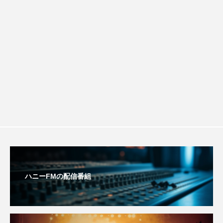
youtube
Yukoの子連れハワイ旅珍道中
⻑尾謙杜
きしました♪
「THE オリバーな犬、（Gosh!!）このヤロウMOVIE」
『今日の空が一番好き、とまだ言えない僕は』
あいはらひろゆき
あかしあジュニア合唱団「さくらんぼ」
あかしあ台小学校
あじさいコンサート
あっぷっぷのぷ～
あなたが眠る間
ハニーFMの配信番組
あの歌を憶えている
あめぽったん
いばら姫
おいしいおのまとぺ