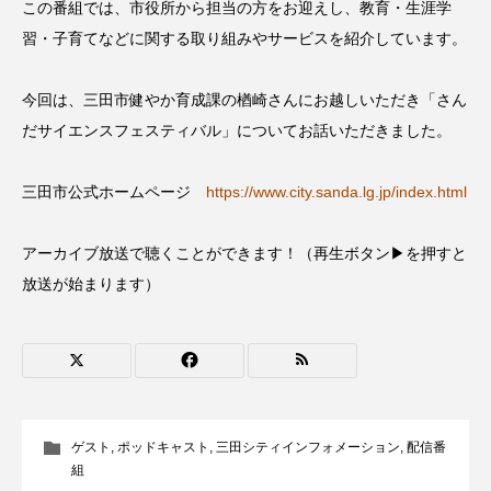
この番組では、市役所から担当の方をお迎えし、教育・生涯学
CONCLAVE
CROSSING 心の交差点
習・子育てなどに関する取り組みやサービスを紹介しています。
DEPARTURES
FACES PLACES
globe
今回は、三田市健やか育成課の楢崎さんにお越しいただき「さん
だサイエンスフェスティバル」についてお話いただきました。
HAMNET
HERE 時を越えて
HONEY
HONEY FM
IT’S OKAY！
J-POP
三田市公式ホームページ
https://www.city.sanda.lg.jp/index.html
JAZZ
KADOKAWA
KDDI
アーカイブ放送で聴くことができます！（再生ボタン▶を押すと
放送が始まります）
LATE SHIFT
Let's 追求 The 牛肉
lets追求the牛肉
LOST LAND
MOCOコレクション オムニバス
Playground/校庭
ROKKO 森の音ミュージアム
ゲスト
,
ポッドキャスト
,
三田シティインフォメーション
,
配信番
組