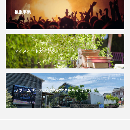
後援事業
おいしいぱんぱんでんしゃ
おいしい絵本
おしえて絵本
おでかけ情報
おばあちゃんと僕の約束
おもいおいも
マイスイートガーデン
おーい、応為
お知らせ
かしこいエルゼ
かしこいグレーテル
かもめ食堂
がんを知り、がんを考える
きてみで東北
ファームサーカスの地産地消をあそぼう！
きもちはなにいろ？
くまぐみ
くるまのなかには？
けやき台中学校
けやき台小学校