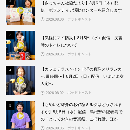
2
2
【さっちゃん社協だより】8月6日（木）配
ちめいど雄介のお砂糖ミルクはどうされますか
信 ボランティア活動センターを紹介します
つつじが丘小学校
つながりCafe‐Nanana no Moe
ポッドキャスト
2026.08.06
つなごーごー
てっぺんの向こうにあなたがいる
3
3
【気軽にマイ防災】8月5日（水）配信 災害
時のトイレについて
とくとくトーク
とっておきシネマ
ポッドキャスト
2026.08.05
なきごえバス
にげてさがして
【カフェテラス〜インド洋の真珠スリランカ
4
4
はたらくおやさい バナナもいるよ！
ばらぐみ
へ 最終回〜】8月2日（日）配信 いよいよ友
人宅へ
ぱかっ
ひとつの机、ふたつの制服
ポッドキャスト
2026.08.02
ひろかわさえこ
ぴぽん
ふくし情報
【ちめいど雄介のお砂糖ミルクはどうされま
5
5
すか】8月5日（水）配信 島根県の隠岐島で
ふじ幼稚園
ふたりの魔女
ふつうの子ども
の「とっておきの音楽祭」こぼれ話、ほか
ポッドキャスト
ぶらりまち歩き
まこみちの爆笑肉トーク！
2026.08.05