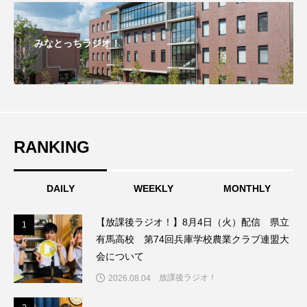
こうべさんだ伝統文化体験フェスタ
みなとっちラジオ！
こうべさんだ伝統文化体験フェスタ2026
こうべさんだ能・狂言・講談子ども教室
こぐまのいばしょ
こだわり城紀行
RANKING
こども学芸員とつくる『夏のこども美術館』
こばえちゃ東北
こーろ・るみえーる
DAILY
WEEKLY
MONTHLY
さっちゃん社協だより
すずかけ台
【放課後ラジオ！】8月4日（火）配信 県立
1
1
有馬高校 第74回兵庫学校農業クラブ連盟大
すずかけ台小学校
すずきまみ
会について
放課後ラジオ！
2026.08.04
そんなにみないでくださいな
ちめいど