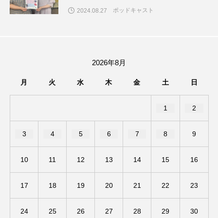
ポッドキャスト
2024.08.27
ままとこひろば
みなとっちラジオ！
みるくっくキッズクラブ逆瀬川
みるくっ子通信
2026年8月
みるくのえほん
みるく・ひまわり園
月
火
水
木
金
土
日
もたいまさこ
もっと知りたい認知症のこと
1
2
もんがきとしこの知りたい、聞きたい、伝えたい
3
4
5
6
7
8
9
やよい幼稚園
ゆたかな第三の人生のススメ
10
11
12
13
14
15
16
ゆりのき台中学校
ゆりのき台小学校
わたしらしく心豊かに過ごすためのふくし情報！
17
18
19
20
21
22
23
わたなべあや
わらべうたベビーマッサージ
24
25
26
27
28
29
30