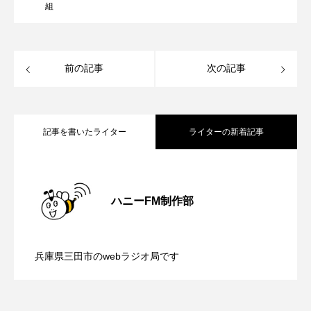
ROKKO森の音ミュージアム
Rooting Aroma
組
SAKDAC HARMO
前の記事
次の記事
SANDA ORGANIC VILLAGE MEETINGのつながるラジオ
SDGs・タイプスマート農業推進プロジェクト関西学院
AgriNOVA
記事を書いたライター
ライターの新着記事
SIKIガーデン Autumn Season
【内藤美保のこばえちゃ東北】8月8日
2026.08.08
Singing with a smile
snowwhite
ハニーFM制作部
SPOTTED PRODUCTIONS/TWIN
【鳥飼美紀のとっておきシネマ】日本映
2026.08.07
（土）配信 宮城県松島町「松島」
SUNSUNキッズ
The Room Next Door
兵庫県三田市のwebラジオ局です
【ミラクルウィッシュの夢を形にミラク
2026.08.07
画『平行と垂直』
This is SUEKI
We Live In Time
WICKED