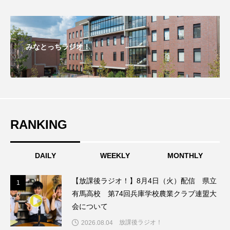
こうべさんだ伝統文化体験フェスタ
こうべさんだ伝統文化体験フェスタ2026
みなとっちラジオ！
こうべさんだ能・狂言・講談子ども教室
こぐまのいばしょ
こだわり城紀行
こども学芸員とつくる『夏のこども美術館』
RANKING
こばえちゃ東北
こーろ・るみえーる
DAILY
WEEKLY
MONTHLY
さっちゃん社協だより
すずかけ台
【放課後ラジオ！】8月4日（火）配信 県立
1
1
すずかけ台小学校
すずきまみ
有馬高校 第74回兵庫学校農業クラブ連盟大
会について
そんなにみないでくださいな
ちめいど
放課後ラジオ！
2026.08.04