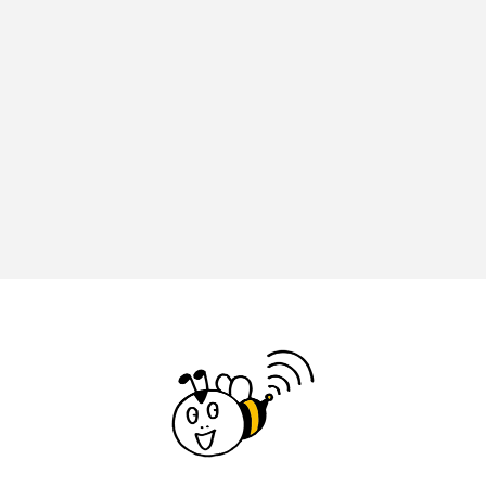
イエス・キリスト
イギリス
イギリス映画
イギリス製作
イタリア
イタリア映画
イベント
イラク
インタビュー
インド映画
イ・レ
ウィキッド
ウィキッド 永遠の約束
ウィリアム・シェイクスピア
ウインド・アンサンブル・コスモス
ウインド･アンサンブル･コスモス
エディントンへようこそ
エミリア・ペレス
エミリー・ワトソン
エリーザ・シュロット