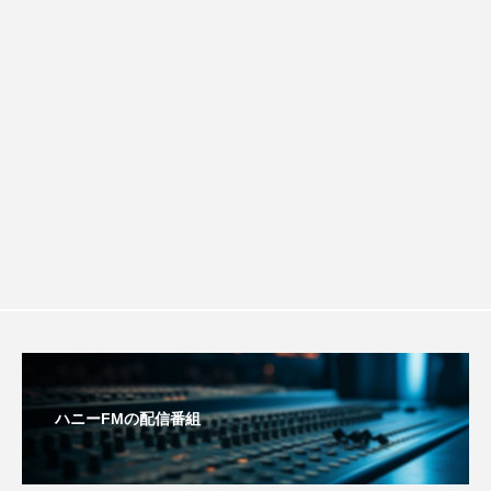
youtube
Yukoの子連れハワイ旅珍道中
ルタイムズ】8月7日（金）配信 麹ラン
⻑尾謙杜
チを楽しみながら学ぶ親子コミュニケー
「THE オリバーな犬、（Gosh!!）このヤロウMOVIE」
『今日の空が一番好き、とまだ言えない僕は』
ション講座開催！
あいはらひろゆき
あかしあジュニア合唱団「さくらんぼ」
あかしあ台小学校
あじさいコンサート
あっぷっぷのぷ～
あなたが眠る間
ハニーFMの配信番組
あの歌を憶えている
あめぽったん
いばら姫
おいしいおのまとぺ