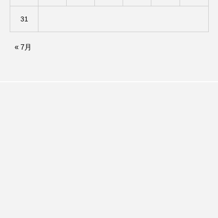
アカデミックコモンズ
アクトスクエア
31
アナ・レナス
« 7月
アニバーサリースクラップブッキング
アニメーション映画
アプレンティス
アメリカ
アメリカ・イギリス製作
アメリカ映画
アメリカ製作
アリのおでかけ
アリアナ・グランデ
アリス館
アル・パチーノ
アンプラグド
アン・ハサウェイ
アーカイブ
アート