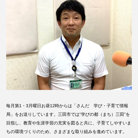
名
ス リバーサイド4部作を特集し
意識しています 三田グリーン
ました！
ットの山本さん
2024.03.07
2026.07.14
TAG LIST
10周年記念
12月号
1975年のケルン・コンサート
1学期
1年生
2024年度
2025年
2025年度
2026
2026年
2026年度
20周年
2学期
毎月第1・3月曜日お昼12時からは「さんだ 学び・子育て情報
局」をお送りしています。三田市では“学びの都（まち）三田”を
3年生
4年生
6年生
6月号
77
目指し、教育や生涯学習の充実を図ると共に、子育てしやすいま
7月
accototo
BAD GENIUS
BL出版
ちの環境づくりのため、さまざまな取り組みを進めています。