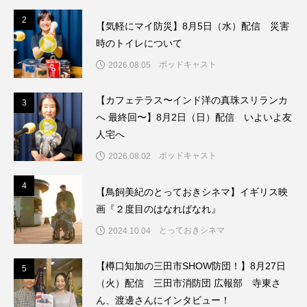
ちめいど雄介のお砂糖ミルクはどうされますか
2
2
【気軽にマイ防災】8月5日（水）配信 災害
つつじが丘小学校
つながりCafe‐Nanana no Moe
時のトイレについて
ポッドキャスト
2026.08.05
つなごーごー
てっぺんの向こうにあなたがいる
【カフェテラス〜インド洋の真珠スリランカ
3
3
とくとくトーク
とっておきシネマ
へ 最終回〜】8月2日（日）配信 いよいよ友
人宅へ
なきごえバス
にげてさがして
のん
ポッドキャスト
2026.08.02
はたらくおやさい バナナもいるよ！
ばらぐみ
4
4
【鳥飼美紀のとっておきシネマ】イギリス映
ぱかっ
ひとつの机、ふたつの制服
画『２度目のはなればなれ』
とっておきシネマ
2024.10.04
ひろかわさえこ
ぴぽん
ふくし情報
【樽口知加の三田市SHOW防団！】8月27日
5
ふじ幼稚園
ふたりの魔女
ふつうの子ども
5
（火）配信 三田市消防団 広報部 寺東さ
ん、渡邊さんにインタビュー！
ぶらりまち歩き
まこみちの爆笑肉トーク！