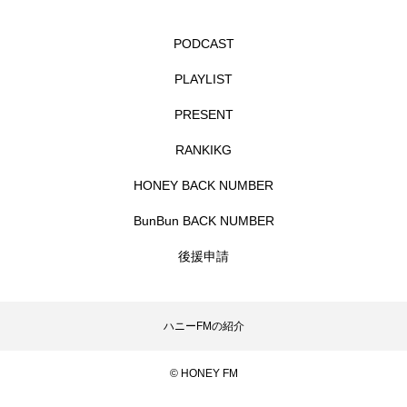
エル・ファニング
エレノアってグレイト。
PODCAST
PLAYLIST
エンターテインメント
オダギリジョー
PRESENT
オダギリ・ジョー
オム・ハヌル
RANKIKG
オーケストラ
カタール
カナダ映画
HONEY BACK NUMBER
カフェテラス
カラーモンスター
BunBun BACK NUMBER
後援申請
カンヌ国際映画祭
カーテンコールの灯
ガーデニングラジオ
キム・へヨン
ハニーFMの紹介
キング・オブ・キングス
クラファン
© HONEY FM
クリスマス
クロエ・ジャオ
グリム兄弟