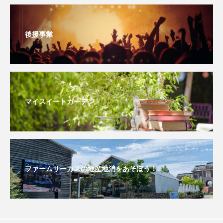
おいしいぱんぱんでんしゃ
おいしい絵本
後援事業
おしえて絵本
おでかけ情報
おばあちゃんと僕の約束
おもいおいも
おーい、応為
お知らせ
かしこいエルゼ
マイスイートガーデン
かしこいグレーテル
かもめ食堂
がんを知り、がんを考える
きてみで東北
きもちはなにいろ？
くまぐみ
ファームサーカスの地産地消をあそぼう！
くるまのなかには？
けやき台中学校
けやき台小学校