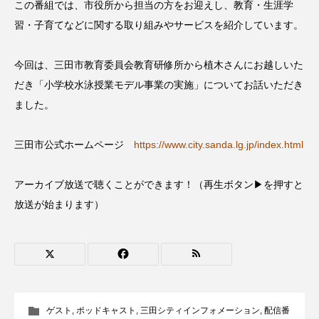
この番組では、市役所から担当の方をお迎えし、教育・生涯学
CONCLAVE
CROSSING 心の交差点
習・子育てなどに関する取り組みやサービスを紹介しています。
DEPARTURES
FACES PLACES
globe
今回は、三田市教育委員会教育研修所から植木さんにお越しいた
だき「小学校水泳授業モデル事業の実施」についてお話いただき
HAMNET
HERE 時を越えて
HONEY
ました。
HONEY FM
IT’S OKAY！
J-POP
三田市公式ホームページ
https://www.city.sanda.lg.jp/index.html
JAZZ
KADOKAWA
KDDI
アーカイブ放送で聴くことができます！（再生ボタン▶を押すと
LATE SHIFT
Let's 追求 The 牛肉
放送が始まります）
lets追求the牛肉
LOST LAND
MOCOコレクション オムニバス
Playground/校庭
ROKKO 森の音ミュージアム
ゲスト
,
ポッドキャスト
,
三田シティインフォメーション
,
配信番