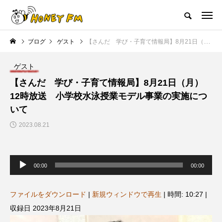
ハニーエフエム｜地域・人にフォーカスし発信するウェブラジオ局
ブログ
ゲスト
【さんだ 学び・子育て情報局】8月21日（月）12時放送 小学校水泳授業モデル事業の実施について
HOME
ハニーFMの紹介
後援申請
フリーペーパー
プレイ
ゲスト
NEW POST
【さんだ 学び・子育て情報局】8月21日（月）
12時放送 小学校水泳授業モデル事業の実施につ
JAZZ BAR COZY
MY SWEET GARDEN
いて
2023.08.21
音
声
00:00
00:00
プ
レ
ー
ヤ
ファイルをダウンロード
|
新規ウィンドウで再生
|
時間: 10:27
|
ー
美
最終回【JAZZ Bar cozy】3月7
【マイスイートガーデン】7月1
収録日 2023年8月21日
日（木）今回はビル・エヴァン
日（火）配信 庭づくりは曲線