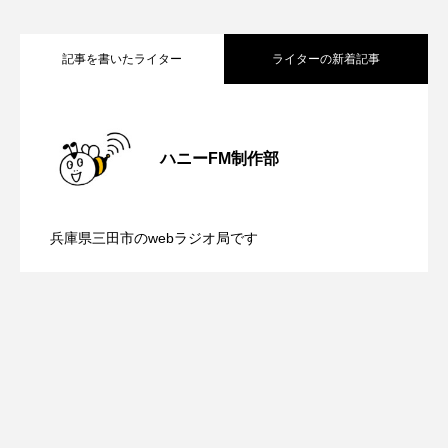
youtube
Yukoの子連れハワイ旅珍道中
⻑尾謙杜
記事を書いたライター
ライターの新着記事
「THE オリバーな犬、（Gosh!!）このヤロウMOVIE」
【内藤美保のこばえちゃ東北】8月8日
2026.08.08
『今日の空が一番好き、とまだ言えない僕は』
ハニーFM制作部
【鳥飼美紀のとっておきシネマ】日本映
2026.08.07
（土）配信 宮城県松島町「松島」
あいはらひろゆき
兵庫県三田市のwebラジオ局です
あかしあジュニア合唱団「さくらんぼ」
【ミラクルウィッシュの夢を形にミラク
2026.08.07
画『平行と垂直』
あかしあ台小学校
あじさいコンサート
ルタイムズ】8月7日（金）配信 麹ラン
あっぷっぷのぷ～
あなたが眠る間
あの歌を憶えている
あめぽったん
チを楽しみながら学ぶ親子コミュニケー
いばら姫
おいしいおのまとぺ