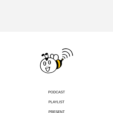
エル・ファニング
エレノアってグレイト。
エンターテインメント
オダギリジョー
オダギリ・ジョー
オム・ハヌル
オーケストラ
カタール
カナダ映画
カフェテラス
カラーモンスター
カンヌ国際映画祭
カーテンコールの灯
ガーデニングラジオ
キム・へヨン
PODCAST
キング・オブ・キングス
クラファン
PLAYLIST
クリスマス
クロエ・ジャオ
グリム兄弟
PRESENT