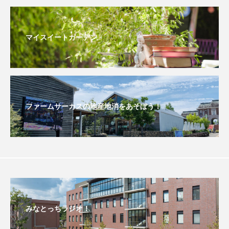
こうべさんだ伝統文化体験フェスタ
マイスイートガーデン
こうべさんだ伝統文化体験フェスタ2026
こうべさんだ能・狂言・講談子ども教室
こぐまのいばしょ
こだわり城紀行
ファームサーカスの地産地消をあそぼう！
こども学芸員とつくる『夏のこども美術館』
こばえちゃ東北
こーろ・るみえーる
さっちゃん社協だより
すずかけ台
すずかけ台小学校
すずきまみ
みなとっちラジオ！
そんなにみないでくださいな
ちめいど