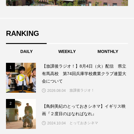
ちめいど雄介のお砂糖ミルクはどうされますか
つつじが丘小学校
つながりCafe‐Nanana no Moe
RANKING
つなごーごー
てっぺんの向こうにあなたがいる
とくとくトーク
とっておきシネマ
DAILY
WEEKLY
MONTHLY
なきごえバス
にげてさがして
のん
【放課後ラジオ！】8月4日（火）配信 県立
1
1
有馬高校 第74回兵庫学校農業クラブ連盟大
はたらくおやさい バナナもいるよ！
ばらぐみ
会について
ぱかっ
ひとつの机、ふたつの制服
放課後ラジオ！
2026.08.04
ひろかわさえこ
ぴぽん
ふくし情報
2
2
【鳥飼美紀のとっておきシネマ】イギリス映
画『２度目のはなればなれ』
ふじ幼稚園
ふたりの魔女
ふつうの子ども
とっておきシネマ
2024.10.04
ぶらりまち歩き
まこみちの爆笑肉トーク！