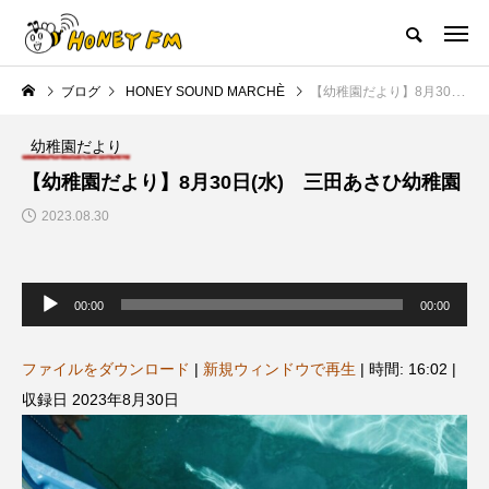
ハニーエフエム｜地域・人にフォーカスし発信するウェブラジオ局
ブログ
HONEY SOUND MARCHÈ
【幼稚園だより】8月30日(水) 三田あさひ幼稚園
HOME
ハニーFMの紹介
後援申請
フリーペーパー
プレイ
幼稚園だより
NEW POST
【幼稚園だより】8月30日(水) 三田あさひ幼稚園
2023.08.30
JAZZ BAR COZY
MY SWEET GARDEN
音
声
00:00
00:00
プ
レ
ー
ヤ
ファイルをダウンロード
|
新規ウィンドウで再生
|
時間: 16:02
|
ー
収録日 2023年8月30日
美
最終回【JAZZ Bar cozy】3月7
【マイスイートガーデン】7月1
日（木）今回はビル・エヴァン
日（火）配信 庭づくりは曲線