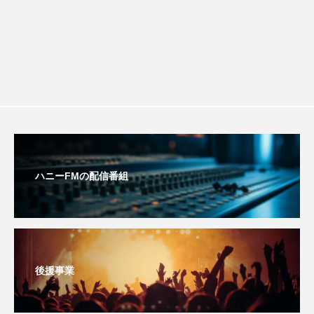
ション講座開催！
おいしいぱんぱんでんしゃ
おいしい絵本
おしえて絵本
おでかけ情報
おばあちゃんと僕の約束
おもいおいも
おーい、応為
お知らせ
かしこいエルゼ
かしこいグレーテル
かもめ食堂
ハニーFMの配信番組
がんを知り、がんを考える
きてみで東北
きもちはなにいろ？
くまぐみ
くるまのなかには？
けやき台中学校
後援事業
けやき台小学校