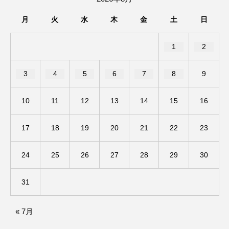
アカデミックコモンズ
アクトスクエア
月
火
水
木
金
土
日
アナ・レナス
1
2
アニバーサリースクラップブッキング
3
4
5
6
7
8
9
アニメーション映画
アプレンティス
10
11
12
13
14
15
16
アメリカ
アメリカ・イギリス製作
17
18
19
20
21
22
23
アメリカ映画
アメリカ製作
24
25
26
27
28
29
30
アリのおでかけ
アリアナ・グランデ
31
アリス館
アル・パチーノ
アンプラグド
アン・ハサウェイ
アーカイブ
アート
« 7月