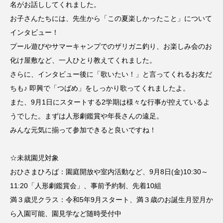
名がお話ししてくれました。
CONCLAVE
CROSSING 心の交差点
お子さんたちには、先生から「この夏楽しかったこと」について
インタビュー！
DEPARTURES
FACES PLACES
globe
プール遊びやサマーキャンプでのザリガニ釣り、お楽しみ会のお
HAMNET
HERE 時を越えて
HONEY
化け屋敷など、一人ひとり教えてくれました。
さらに、インタビュー後に「歌いたい！」と言ってくれるお友だ
HONEY FM
IT’S OKAY！
J-POP
ちも♪ 即興で「つばめ」をしっかり歌ってくれましたよ。
また、9月1日にスタートする2学期は様々な行事が控えているよ
JAZZ
KADOKAWA
KDDI
うでした。まずは人形劇鑑賞や年長さんの遠足。
みんな元気に揃って参加できると良いですね！
LATE SHIFT
Let's 追求 The 牛肉
lets追求the牛肉
LOST LAND
☆未就園児対象
おひさまひろば：園庭開放や室内活動など、9月8日(金)10:30～
MOCOコレクション オムニバス
11:20「人形劇鑑賞会」、事前予約制、先着10組
満３歳児クラス：令和5年9月スタート、満３歳のお誕生月翌月か
Playground/校庭
ROKKO 森の音ミュージアム
ら入園可能、園見学など随時受付中