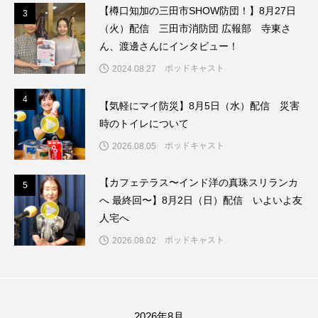
【樽口知加の三田市SHOW防団！】8月27日
3
3
（火）配信 三田市消防団 広報部 寺東さ
ままとこひろば
みなとっちラジオ！
ん、渡邊さんにインタビュー！
みるくっくキッズクラブ逆瀬川
みるくっ子通信
ポッドキャスト
2024.08.27
みるくのえほん
みるく・ひまわり園
4
4
【気軽にマイ防災】8月5日（水）配信 災害
時のトイレについて
もたいまさこ
もっと知りたい認知症のこと
ポッドキャスト
2026.08.05
もんがきとしこの知りたい、聞きたい、伝えたい
【カフェテラス〜インド洋の真珠スリランカ
5
5
へ 最終回〜】8月2日（日）配信 いよいよ友
やよい幼稚園
ゆたかな第三の人生のススメ
人宅へ
ゆりのき台中学校
ゆりのき台小学校
ポッドキャスト
2026.08.02
わたしらしく心豊かに過ごすためのふくし情報！
わたなべあや
わらべうたベビーマッサージ
2026年8月