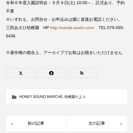
ROKKO森の音ミュージアム
Rooting Aroma
令和６年度入園説明会：９月９日(土) 10:00～、託児あり、予約
不要
SAKDAC HARMO
※いずれも、お問合せ・お申込みは園に直接お電話ください。
三田あさひ幼稚園 HP
http://sanda-asahi.com/
TEL 079-565-
SANDA ORGANIC VILLAGE MEETINGのつながるラジオ
5436
SDGs・タイプスマート農業推進プロジェクト関西学院
AgriNOVA
※著作権の都合上、アーカイブでお歌はお聴きいただけません
SIKIガーデン Autumn Season
Singing with a smile
snowwhite
SPOTTED PRODUCTIONS/TWIN
HONEY SOUND MARCHÈ
,
幼稚園だより
SUNSUNキッズ
The Room Next Door
This is SUEKI
We Live In Time
WICKED
前の記事
次の記事