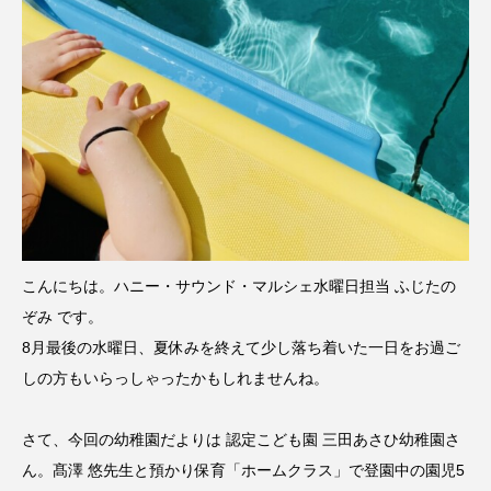
名
ス リバーサイド4部作を特集し
意識しています 三田グリーン
ました！
ットの山本さん
2024.03.07
2026.07.14
TAG LIST
10周年記念
12月号
1975年のケルン・コンサート
1学期
1年生
こんにちは。ハニー・サウンド・マルシェ水曜日担当 ふじたの
2024年度
2025年
2025年度
2026
ぞみ です。
8月最後の水曜日、夏休みを終えて少し落ち着いた一日をお過ご
2026年
2026年度
20周年
2学期
しの方もいらっしゃったかもしれませんね。
3年生
4年生
6年生
6月号
77
さて、今回の幼稚園だよりは 認定こども園 三田あさひ幼稚園さ
7月
accototo
BAD GENIUS
BL出版
ん。髙澤 悠先生と預かり保育「ホームクラス」で登園中の園児5