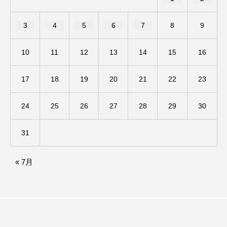
ままとこひろば
みなとっちラジオ！
3
4
5
6
7
8
9
みるくっくキッズクラブ逆瀬川
みるくっ子通信
10
11
12
13
14
15
16
みるくのえほん
みるく・ひまわり園
17
18
19
20
21
22
23
もたいまさこ
もっと知りたい認知症のこと
24
25
26
27
28
29
30
もんがきとしこの知りたい、聞きたい、伝えたい
31
やよい幼稚園
ゆたかな第三の人生のススメ
« 7月
ゆりのき台中学校
ゆりのき台小学校
わたしらしく心豊かに過ごすためのふくし情報！
わたなべあや
わらべうたベビーマッサージ