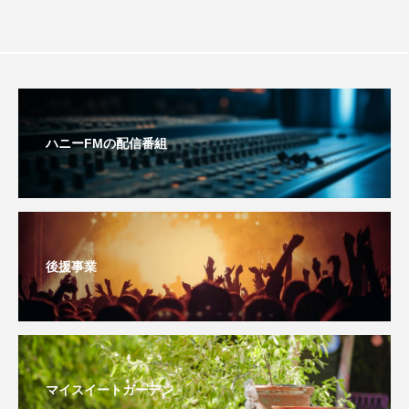
youtube
Yukoの子連れハワイ旅珍道中
⻑尾謙杜
「THE オリバーな犬、（Gosh!!）このヤロウMOVIE」
『今日の空が一番好き、とまだ言えない僕は』
ハニーFMの配信番組
あいはらひろゆき
あかしあジュニア合唱団「さくらんぼ」
後援事業
あかしあ台小学校
あじさいコンサート
あっぷっぷのぷ～
あなたが眠る間
あの歌を憶えている
あめぽったん
マイスイートガーデン
いばら姫
おいしいおのまとぺ