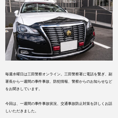
名
ス リバーサイド4部作を特集し
意識しています 三田グリーン
ました！
ットの山本さん
2024.03.07
2026.07.14
TAG LIST
10周年記念
12月号
1975年のケルン・コンサート
1学期
1年生
2024年度
2025年
2025年度
2026
毎週水曜日は三田警察オンライン。三田警察署に電話を繋ぎ、副
署長から一週間の事件事故、防犯情報、警察からのお知らせなど
2026年
2026年度
20周年
2学期
をお聞きしています。
3年生
4年生
6年生
6月号
77
今回は、一週間の事件事故状況、交通事故防止対策を詳しくお話
しいただきました。
7月
accototo
BAD GENIUS
BL出版