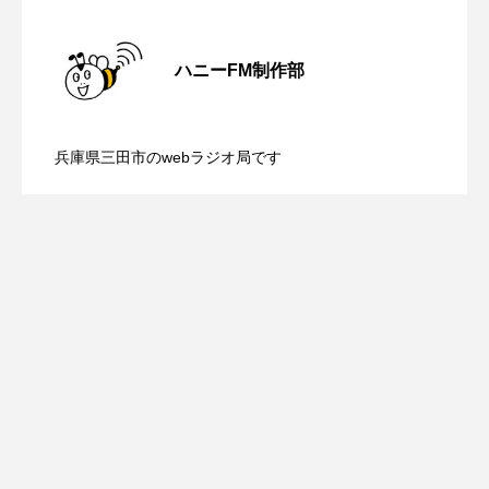
ROKKO森の音ミュージアム
Rooting Aroma
【鳥飼美紀のとっておきシネマ】日本映
2026.08.07
SAKDAC HARMO
ハニーFM制作部
【ミラクルウィッシュの夢を形にミラク
2026.08.07
画『平行と垂直』
SANDA ORGANIC VILLAGE MEETINGのつながるラジオ
兵庫県三田市のwebラジオ局です
SDGs・タイプスマート農業推進プロジェクト関西学院
【さっちゃん社協だより】8月6日（木）
2026.08.06
ルタイムズ】8月7日（金）配信 麹ラン
AgriNOVA
SIKIガーデン Autumn Season
配信 ボランティア活動センターを紹介
チを楽しみながら学ぶ親子コミュニケー
Singing with a smile
snowwhite
します
ション講座開催！
SPOTTED PRODUCTIONS/TWIN
SUNSUNキッズ
The Room Next Door
This is SUEKI
We Live In Time
WICKED