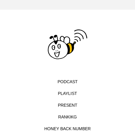
イエス・キリスト
イギリス
イギリス映画
イギリス製作
イタリア
イタリア映画
イベント
イラク
インタビュー
インド映画
イ・レ
ウィキッド
ウィキッド 永遠の約束
ウィリアム・シェイクスピア
PODCAST
ウインド・アンサンブル・コスモス
PLAYLIST
ウインド･アンサンブル･コスモス
PRESENT
RANKIKG
エディントンへようこそ
エミリア・ペレス
HONEY BACK NUMBER
エミリー・ワトソン
エリーザ・シュロット