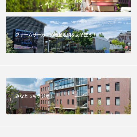
おいしいぱんぱんでんしゃ
おいしい絵本
おしえて絵本
おでかけ情報
ファームサーカスの地産地消をあそぼう！
おばあちゃんと僕の約束
おもいおいも
おーい、応為
お知らせ
かしこいエルゼ
かしこいグレーテル
かもめ食堂
がんを知り、がんを考える
きてみで東北
みなとっちラジオ！
きもちはなにいろ？
くまぐみ
くるまのなかには？
けやき台中学校
けやき台小学校