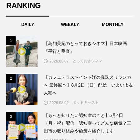
RANKING
こうべさんだ伝統文化体験フェスタ
こうべさんだ伝統文化体験フェスタ2026
DAILY
WEEKLY
MONTHLY
こうべさんだ能・狂言・講談子ども教室
1
1
【鳥飼美紀のとっておきシネマ】日本映画
『平行と垂直』
こぐまのいばしょ
こだわり城紀行
とっておきシネマ
2026.08.07
こども学芸員とつくる『夏のこども美術館』
【カフェテラス〜インド洋の真珠スリランカ
2
2
こばえちゃ東北
こーろ・るみえーる
へ 最終回〜】8月2日（日）配信 いよいよ友
人宅へ
さっちゃん社協だより
すずかけ台
ポッドキャスト
2026.08.02
すずかけ台小学校
すずきまみ
【もっと知りたい認知症のこと】5月4日
3
3
（月・祝）配信 認知症ってどんな病気？三
そんなにみないでくださいな
ちめいど
田市の取り組みや施策を紹介します