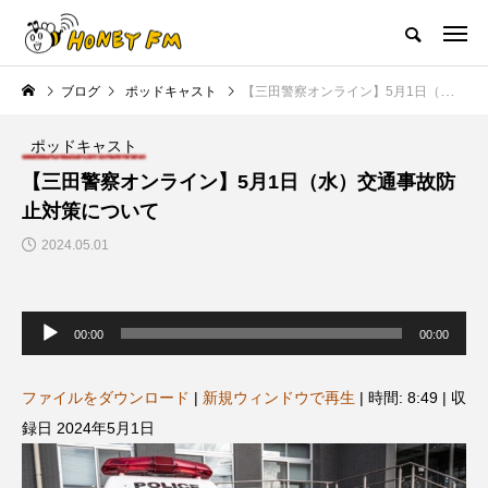
ハニーエフエム｜地域・人にフォーカスし発信するウェブラジオ局
ブログ
ポッドキャスト
【三田警察オンライン】5月1日（水）交通事故防止対策について
HOME
ハニーFMの紹介
後援申請
フリーペーパー
プレイ
ポッドキャスト
NEW POST
【三田警察オンライン】5月1日（水）交通事故防
止対策について
JAZZ BAR COZY
MY SWEET GARDEN
2024.05.01
音
声
00:00
00:00
プ
レ
ー
ヤ
ファイルをダウンロード
|
新規ウィンドウで再生
|
時間: 8:49
|
収
ー
録日 2024年5月1日
美
最終回【JAZZ Bar cozy】3月7
【マイスイートガーデン】7月1
日（木）今回はビル・エヴァン
日（火）配信 庭づくりは曲線