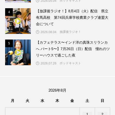
ポッドキャスト
2026.05.04
ちめいど雄介のお砂糖ミルクはどうされますか
【放課後ラジオ！】8月4日（火）配信 県立
4
4
つつじが丘小学校
つながりCafe‐Nanana no Moe
有馬高校 第74回兵庫学校農業クラブ連盟大
会について
つなごーごー
てっぺんの向こうにあなたがいる
放課後ラジオ！
2026.08.04
とくとくトーク
とっておきシネマ
【カフェテラス〜インド洋の真珠スリランカ
5
5
へ パート5〜】7月26日（日）配信 憧れのツ
なきごえバス
にげてさがして
のん
リーハウスで過ごした夜
ポッドキャスト
2026.07.26
はたらくおやさい バナナもいるよ！
ばらぐみ
ぱかっ
ひとつの机、ふたつの制服
ひろかわさえこ
ぴぽん
ふくし情報
2026年8月
月
火
水
木
金
土
日
ふじ幼稚園
ふたりの魔女
ふつうの子ども
ぶらりまち歩き
まこみちの爆笑肉トーク！
1
2