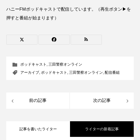
CONCLAVE
CROSSING 心の交差点
ハニーFMポッドキャストで配信しています。（再生ボタン▶を
押すと番組が始まります）
DEPARTURES
FACES PLACES
globe
HAMNET
HERE 時を越えて
HONEY
HONEY FM
IT’S OKAY！
J-POP
ポッドキャスト
,
三田警察オンライン
JAZZ
KADOKAWA
KDDI
アーカイブ
,
ポッドキャスト
,
三田警察オンライン
,
配信番組
LATE SHIFT
Let's 追求 The 牛肉
lets追求the牛肉
LOST LAND
前の記事
次の記事
MOCOコレクション オムニバス
Playground/校庭
ROKKO 森の音ミュージアム
記事を書いたライター
ライターの新着記事