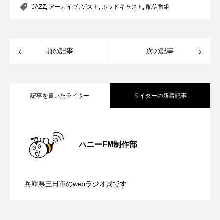
JAZZ
,
アーカイブ
,
ゲスト
,
ポッドキャスト
,
配信番組
エル・ファニング
エレノアってグレイト。
エンターテインメント
オダギリジョー
前の記事
次の記事
オダギリ・ジョー
オム・ハヌル
オーケストラ
カタール
カナダ映画
記事を書いたライター
ライターの新着記事
カフェテラス
カラーモンスター
【内藤美保のこばえちゃ東北】8月8日
2026.08.08
カンヌ国際映画祭
カーテンコールの灯
ハニーFM制作部
【鳥飼美紀のとっておきシネマ】日本映
2026.08.07
（土）配信 宮城県松島町「松島」
ガーデニングラジオ
キム・へヨン
兵庫県三田市のwebラジオ局です
キング・オブ・キングス
クラファン
【ミラクルウィッシュの夢を形にミラク
2026.08.07
画『平行と垂直』
クリスマス
クロエ・ジャオ
グリム兄弟