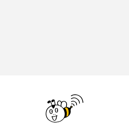
ミルクひまわり園
ミルサポひろば
ムハマド・ショフィック・リア・フッディン
ムビチケ
ムビチケカード
ムロツヨシ
メキシコ映画
モンテ・クリスト伯
ユニバーサル・ランゲージ
ユニバーサル映画
ユマ・サーマン
ヨアキム・トリアー
ヨシタケシンスケ
ヨッチョレ
ラプソディ・ラプソディ
ラ・コシーナ／厨房
リスナープレゼント
リバイバル上映