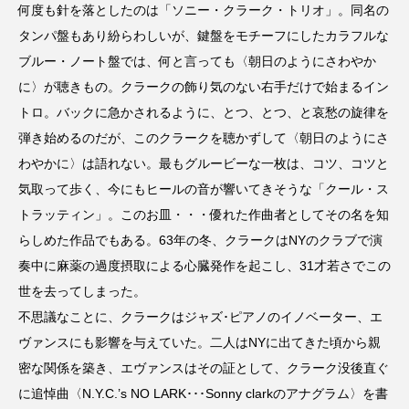
何度も針を落としたのは「ソニー・クラーク・トリオ」。同名の
タンパ盤もあり紛らわしいが、鍵盤をモチーフにしたカラフルな
おいしいぱんぱんでんしゃ
おいしい絵本
ブルー・ノート盤では、何と言っても〈朝日のようにさわやか
おしえて絵本
おでかけ情報
に〉が聴きもの。クラークの飾り気のない右手だけで始まるイン
トロ。バックに急かされるように、とつ、とつ、と哀愁の旋律を
おばあちゃんと僕の約束
おもいおいも
弾き始めるのだが、このクラークを聴かずして〈朝日のようにさ
わやかに〉は語れない。最もグルービーな一枚は、コツ、コツと
おーい、応為
お知らせ
かしこいエルゼ
気取って歩く、今にもヒールの音が響いてきそうな「クール・ス
かしこいグレーテル
かもめ食堂
トラッティン」。このお皿・・・優れた作曲者としてその名を知
らしめた作品でもある。63年の冬、クラークはNYのクラブで演
がんを知り、がんを考える
きてみで東北
奏中に麻薬の過度摂取による心臓発作を起こし、31才若さでこの
世を去ってしまった。
きもちはなにいろ？
くまぐみ
不思議なことに、クラークはジャズ･ピアノのイノベーター、エ
ヴァンスにも影響を与えていた。二人はNYに出てきた頃から親
くるまのなかには？
けやき台中学校
密な関係を築き、エヴァンスはその証として、クラーク没後直ぐ
けやき台小学校
に追悼曲〈N.Y.C.’s NO LARK･･･Sonny clarkのアナグラム〉を書