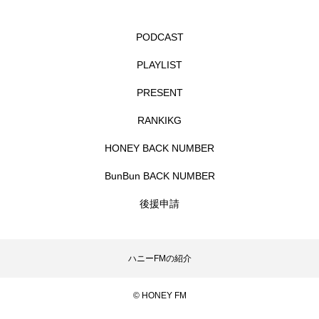
リレー
PODCAST
リード・タイプ宇宙教育プロジェクトUNIVERSE＆
PLAYLIST
リー・ミラー 彼女の瞳が映す世界
PRESENT
ルイーザ・ラニエリ
ルノワール
RANKIKG
レイラへの扉
レオニー・ベネシュ
HONEY BACK NUMBER
BunBun BACK NUMBER
レベッカ・ズロトヴスキ
ロザリー
後援申請
ロストランド
ロヒンギャ
ヴィヴァルディと私
ハニーFMの紹介
ヴォルフラーツハウゼン児童合唱団
© HONEY FM
一ノ葉千穂芸道６０周年リサイタル（足立紫颯吟道３５