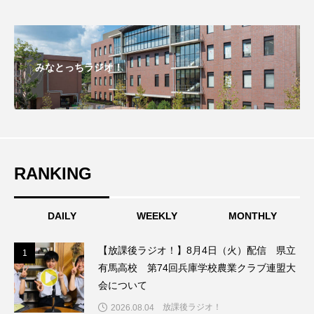
ダイヤモンド 私たちの衣装工房
ダニエル・オートゥイユ
みなとっちラジオ！
ダミアーノ・ミキエレット
チャイルド・フィルム
チャップリン
チャールズ・ディケンズ
チン・ソヨン
ツォウ・シーチン
RANKING
ツーリストファミリー
デュオ 1/2のピアニスト
DAILY
WEEKLY
MONTHLY
デンマーク
トム・ヒドルストン
【放課後ラジオ！】8月4日（火）配信 県立
1
1
トリデミー賞
トルコ
ドイツ
有馬高校 第74回兵庫学校農業クラブ連盟大
会について
ドキュメンタリー
ドナルド・トランプ
放課後ラジオ！
2026.08.04