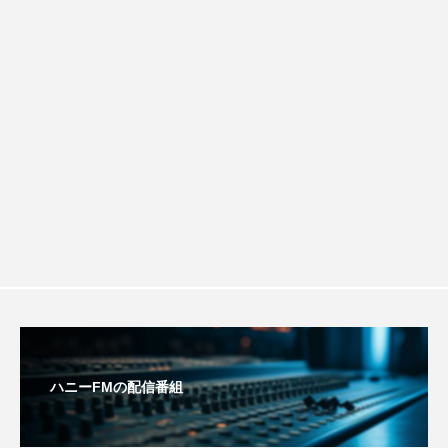
ルタイムズ】8月7日（金）配信 麹ラン
グリム童話
グリム童話の部屋
ケネス・ブラナー
ゲスト
コクヨ
チを楽しみながら学ぶ親子コミュニケー
コルベスどの
コンサート
コーラス
ション講座開催！
サニーサイドブックス
サリー
サンキュー、チャック
ザジフィルムズ
シネマエッセイ
シム・ウンギョン
シム・ヒョンソ
シルヴィオ・ソルディーニ
シンシア・エリヴォ
ジェシカ・チャステイン
ハニーFMの配信番組
ジェシー・バックリー
ジオジオのかんむり