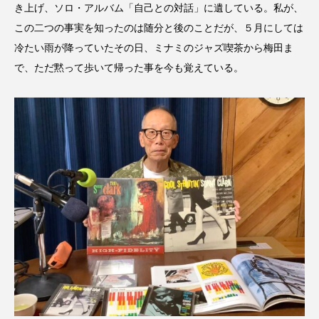
き上げ、ソロ・アルバム「自己との対話」に遺している。私が、
こうべさんだ伝統文化体験フェスタ
この二つの事実を知ったのは随分と後のことだが、５月にしては
冷たい雨が降っていたその日、ミナミのジャズ喫茶から梅田ま
こうべさんだ伝統文化体験フェスタ2026
で、ただ黙って歩いて帰った事を今も覚えている。
こうべさんだ能・狂言・講談子ども教室
こぐまのいばしょ
こだわり城紀行
こども学芸員とつくる『夏のこども美術館』
こばえちゃ東北
こーろ・るみえーる
さっちゃん社協だより
すずかけ台
すずかけ台小学校
すずきまみ
そんなにみないでくださいな
ちめいど