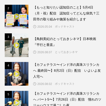
ドマーニ！ 愛のことづて
ナースコール
【もっと知りたい認知症のこと】5月4日
2
2
（月・祝）配信 認知症ってどんな病気？三
ニーナ・イエ
ノルウェー映画
田市の取り組みや施策を紹介します
ポッドキャスト
2026.05.04
ハサン・ハーディ
ハムネット
3
3
【鳥飼美紀のとっておきシネマ】日本映画
バッド・ジーニアス
『平行と垂直』
バニーン・アハマド・ナーイフ
とっておきシネマ
2026.08.07
バンドー神戸青少年科学館
パルコ
【カフェテラス〜インド洋の真珠スリランカ
4
4
へ 最終回〜】8月2日（日）配信 いよいよ友
ヒトラーの毒見役
ヒョン・ウソク
人宅へ
ポッドキャスト
2026.08.02
ピチカート・ママ
【カフェテラス〜インド洋の真珠スリランカ
5
5
ファームサーカスの地産地消をあそぼう！
へ パート5〜】7月26日（日）配信 憧れのツ
リーハウスで過ごした夜