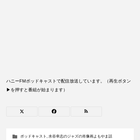
イエス・キリスト
イギリス
イギリス映画
イギリス製作
イタリア
イタリア映画
イベント
イラク
インタビュー
インド映画
イ・レ
ウィキッド
ウィキッド 永遠の約束
ウィリアム・シェイクスピア
ハニーFMポッドキャストで配信放送しています。（再生ボタン
▶を押すと番組が始まります）
ウインド・アンサンブル・コスモス
ウインド･アンサンブル･コスモス
エディントンへようこそ
エミリア・ペレス
ポッドキャスト
,
水谷幸志のジャズの肖像画よもやま話
エミリー・ワトソン
エリーザ・シュロット