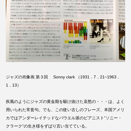
ROKKO森の音ミュージアム
Rooting Aroma
SAKDAC HARMO
SANDA ORGANIC VILLAGE MEETINGのつながるラジオ
SDGs・タイプスマート農業推進プロジェクト関西学院
AgriNOVA
SIKIガーデン Autumn Season
ジャズの肖像画 第３回 Sonny clark （1931．7．21~1963．
Singing with a smile
snowwhite
1．13）
SPOTTED PRODUCTIONS/TWIN
疾風のようにジャズの黄金期を駆け抜けた哀愁の・・・は、よく
SUNSUNキッズ
The Room Next Door
用いられた常套句。でも、この使い古しのフレーズ、本国アメリ
カではアンダーレイテッドなパウエル派のピアニスト“ソニー・
This is SUEKI
We Live In Time
WICKED
クラーク”の生き様をずばり言い当てている。