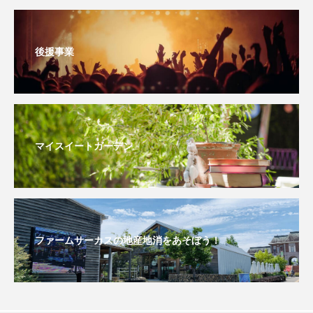
ジャネル・ツァイ
ジューン・スキップ
ジョディ・フォスター
ジョージア
スイス
後援事業
スイス映画
スウェーデン
スカーレット・ヨハンソン
スケルトン！のりもの編
マイスイートガーデン
スターキャットアルバトロス・フィルム
スティーブン・キング
スペイン映画
ファームサーカスの地産地消をあそぼう！
スペシャルナビゲーター
セイハ英語学院
センチメンタル・バリュー
ソミーラ・リア・フッディン
タイ映画