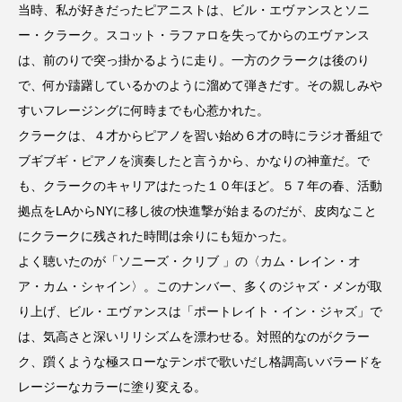
youtube
Yukoの子連れハワイ旅珍道中
当時、私が好きだったピアニストは、ビル・エヴァンスとソニ
ー・クラーク。スコット・ラファロを失ってからのエヴァンス
⻑尾謙杜
は、前のりで突っ掛かるように走り。一方のクラークは後のり
で、何か躊躇しているかのように溜めて弾きだす。その親しみや
「THE オリバーな犬、（Gosh!!）このヤロウMOVIE」
すいフレージングに何時までも心惹かれた。
クラークは、４才からピアノを習い始め６才の時にラジオ番組で
『今日の空が一番好き、とまだ言えない僕は』
ブギブギ・ピアノを演奏したと言うから、かなりの神童だ。で
あいはらひろゆき
も、クラークのキャリアはたった１０年ほど。５７年の春、活動
拠点をLAからNYに移し彼の快進撃が始まるのだが、皮肉なこと
あかしあジュニア合唱団「さくらんぼ」
にクラークに残された時間は余りにも短かった。
よく聴いたのが「ソニーズ・クリブ 」の〈カム・レイン・オ
あかしあ台小学校
あじさいコンサート
ア・カム・シャイン〉。このナンバー、多くのジャズ・メンが取
あっぷっぷのぷ～
あなたが眠る間
り上げ、ビル・エヴァンスは「ポートレイト・イン・ジャズ」で
は、気高さと深いリリシズムを漂わせる。対照的なのがクラー
あの歌を憶えている
あめぽったん
ク、躓くような極スローなテンポで歌いだし格調高いバラードを
レージーなカラーに塗り変える。
いばら姫
おいしいおのまとぺ