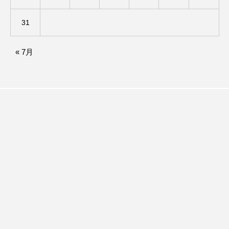
ベルギー映画
ペット写真大募集！
31
ホーリー・カウ
ポッドキャスト
« 7月
ポーランド
ポール・メスカル
マイク・フラナガン
マイケル・キートン
マイスイートガーデン
マタニティ
マルティネス
マレフィセント
マレーシア
マーク・ハミル
マー・シーユエン
ミモザフィルムズ
ミュージカル
ミラクルウィッシュの夢を形にミラクルタイムズ