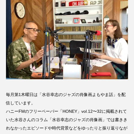
名
ス リバーサイド4部作を特集し
意識しています 三田グリーン
ました！
ットの山本さん
2024.03.07
2026.07.14
TAG LIST
10周年記念
12月号
1975年のケルン・コンサート
1学期
1年生
2024年度
2025年
2025年度
2026
毎月第1木曜日は「水谷幸志のジャズの肖像画よもやま話」を配
2026年
2026年度
20周年
2学期
信しています。
ハニーFMのフリーペーパー「HONEY」vol.12〜32に掲載されて
3年生
4年生
6年生
6月号
77
いた水谷さんのコラム「水谷幸志のジャズの肖像画」では書きき
7月
accototo
BAD GENIUS
BL出版
れなかったエピソードや時代背景などをゆったりと振り返りなが