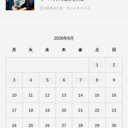
フィンランド
フェルザン・オズペテク
ポッドキャスト
2026.07.26
フラワータウン
フラワータウン市民センター
フラワータウン市民センターホール
フランス
2026年8月
フランス映画
フリーペーパー
月
火
水
木
金
土
日
フレーベル館
ブノワ・ドゥローム
1
2
ブライアン・エプスタイン
3
4
5
6
7
8
9
ブリジット・ジョーンズの日記
10
11
12
13
14
15
16
ブリッタ・テッケントラップ
ブレーメンの町楽隊
17
18
19
20
21
22
23
ブレーメンの音楽隊
プライベート・ケース
24
25
26
27
28
29
30
プレイリスト
プレゼント
ベルギー