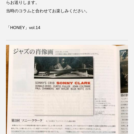
らお送りします。
CONCLAVE
CROSSING 心の交差点
当時のコラムと合わせてお楽しみください。
DEPARTURES
FACES PLACES
globe
「HONEY」vol.14
HAMNET
HERE 時を越えて
HONEY
HONEY FM
IT’S OKAY！
J-POP
JAZZ
KADOKAWA
KDDI
LATE SHIFT
Let's 追求 The 牛肉
lets追求the牛肉
LOST LAND
MOCOコレクション オムニバス
Playground/校庭
ROKKO 森の音ミュージアム