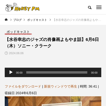
ハニーエフエム｜地域・人にフォーカスし発信するウェブラジオ局
ブログ
ポッドキャスト
【水谷幸志のジャズの肖像画よもやま話】6月6日（木）ソニー・クラーク
HOME
ハニーFMの紹介
後援申請
フリーペーパー
プレイ
ポッドキャスト
NEW POST
【水谷幸志のジャズの肖像画よもやま話】6月6日
（木）ソニー・クラーク
JAZZ BAR COZY
MY SWEET GARDEN
2024.06.06
音
声
00:00
00:00
プ
レ
ー
ヤ
ファイルをダウンロード
|
新規ウィンドウで再生
|
時間: 36:41
|
ー
収録日 2024年6月6日
美
最終回【JAZZ Bar cozy】3月7
【マイスイートガーデン】7月1
日（木）今回はビル・エヴァン
日（火）配信 庭づくりは曲線