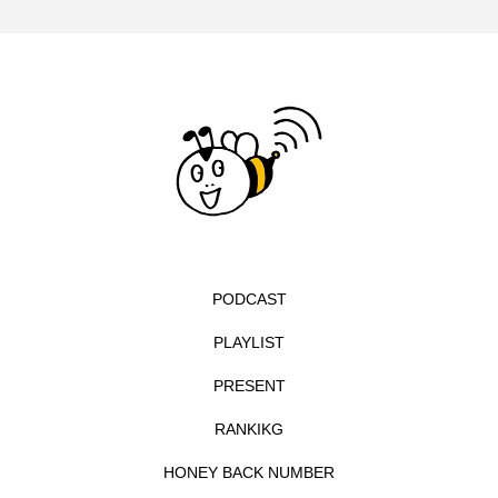
イエス・キリスト
イギリス
イギリス映画
イギリス製作
イタリア
イタリア映画
イベント
イラク
インタビュー
インド映画
イ・レ
ウィキッド
ウィキッド 永遠の約束
ウィリアム・シェイクスピア
PODCAST
ウインド・アンサンブル・コスモス
PLAYLIST
PRESENT
ウインド･アンサンブル･コスモス
RANKIKG
エディントンへようこそ
エミリア・ペレス
HONEY BACK NUMBER
エミリー・ワトソン
エリーザ・シュロット