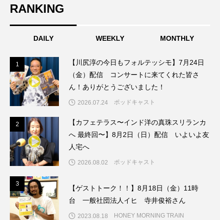
RANKING
こうべさんだ伝統文化体験フェスタ
こうべさんだ伝統文化体験フェスタ2026
DAILY
WEEKLY
MONTHLY
こうべさんだ能・狂言・講談子ども教室
【川尻淳の今日もフォルテッシモ】7月24日
1
1
（金）配信 コンサートに来てくれた皆さ
こぐまのいばしょ
こだわり城紀行
ん！ありがとうございました！
ポッドキャスト
2026.07.24
こども学芸員とつくる『夏のこども美術館』
【カフェテラス〜インド洋の真珠スリランカ
2
2
こばえちゃ東北
こーろ・るみえーる
へ 最終回〜】8月2日（日）配信 いよいよ友
人宅へ
さっちゃん社協だより
すずかけ台
ポッドキャスト
2026.08.02
すずかけ台小学校
すずきまみ
3
3
【ゲストトーク！！】8月18日（金）11時
台 一般社団法人イヒ 寺井俊裕さん
そんなにみないでくださいな
ちめいど
HONEY MORNING TRAIN
2023.08.18