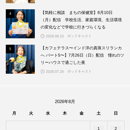
ちめいど雄介のお砂糖ミルクはどうされますか
【気軽に相談 まちの保健室】8月10日
4
4
つつじが丘小学校
つながりCafe‐Nanana no Moe
（月）配信 学校生活、家庭環境、生活環境
の変化などで学校に行きづらくなる
つなごーごー
てっぺんの向こうにあなたがいる
ポッドキャスト
2026.08.10
とくとくトーク
とっておきシネマ
【カフェテラス〜インド洋の真珠スリランカ
5
5
へ パート5〜】7月26日（日）配信 憧れのツ
なきごえバス
にげてさがして
のん
リーハウスで過ごした夜
ポッドキャスト
2026.07.26
はたらくおやさい バナナもいるよ！
ばらぐみ
ぱかっ
ひとつの机、ふたつの制服
ひろかわさえこ
ぴぽん
ふくし情報
2026年8月
月
火
水
木
金
土
日
ふじ幼稚園
ふたりの魔女
ふつうの子ども
ぶらりまち歩き
まこみちの爆笑肉トーク！
1
2