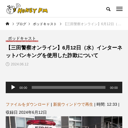
ハニーエフエム｜地域・人にフォーカスし発信するウェブラジオ局
ブログ
ポッドキャスト
【三田警察オンライン】6月12日（水）インターネットバンキングを使用した詐欺について
HOME
ハニーFMの紹介
後援申請
フリーペーパー
プレイ
ポッドキャスト
NEW POST
【三田警察オンライン】6月12日（水）インターネ
ットバンキングを使用した詐欺について
JAZZ BAR COZY
MY SWEET GARDEN
2024.06.12
音
声
00:00
00:00
プ
レ
ー
ヤ
ファイルをダウンロード
|
新規ウィンドウで再生
|
時間: 12:33
|
ー
収録日 2024年6月12日
美
最終回【JAZZ Bar cozy】3月7
【マイスイートガーデン】7月1
日（木）今回はビル・エヴァン
日（火）配信 庭づくりは曲線