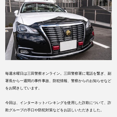
名
ス リバーサイド4部作を特集し
意識しています 三田グリーン
ました！
ットの山本さん
2024.03.07
2026.07.14
TAG LIST
10周年記念
12月号
1975年のケルン・コンサート
1学期
1年生
2024年度
2025年
2025年度
2026
毎週水曜日は三田警察オンライン。三田警察署に電話を繋ぎ、副
署長から一週間の事件事故、防犯情報、警察からのお知らせなど
2026年
2026年度
20周年
2学期
をお聞きしています。
3年生
4年生
6年生
6月号
77
今回は、インターネットバンキングを使用した詐欺について、詐
欺グループの手口や防犯対策などをお話しいただきました。
7月
accototo
BAD GENIUS
BL出版