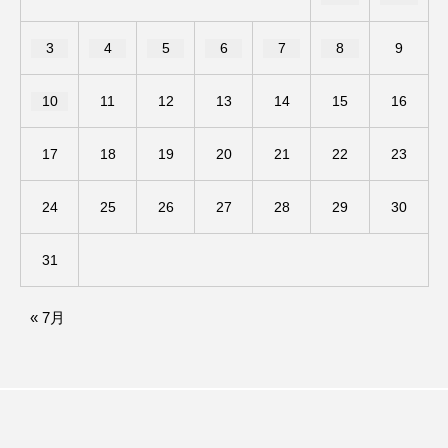
ままとこひろば
みなとっちラジオ！
3
4
5
6
7
8
9
みるくっくキッズクラブ逆瀬川
みるくっ子通信
10
11
12
13
14
15
16
みるくのえほん
みるく・ひまわり園
17
18
19
20
21
22
23
もたいまさこ
もっと知りたい認知症のこと
24
25
26
27
28
29
30
もんがきとしこの知りたい、聞きたい、伝えたい
31
やよい幼稚園
ゆたかな第三の人生のススメ
« 7月
ゆりのき台中学校
ゆりのき台小学校
わたしらしく心豊かに過ごすためのふくし情報！
わたなべあや
わらべうたベビーマッサージ