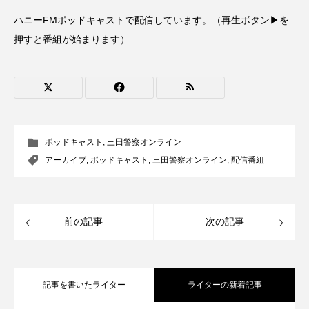
CONCLAVE
CROSSING 心の交差点
ハニーFMポッドキャストで配信しています。（再生ボタン▶を
押すと番組が始まります）
DEPARTURES
FACES PLACES
globe
HAMNET
HERE 時を越えて
HONEY
HONEY FM
IT’S OKAY！
J-POP
ポッドキャスト
,
三田警察オンライン
JAZZ
KADOKAWA
KDDI
アーカイブ
,
ポッドキャスト
,
三田警察オンライン
,
配信番組
LATE SHIFT
Let's 追求 The 牛肉
lets追求the牛肉
LOST LAND
前の記事
次の記事
MOCOコレクション オムニバス
Playground/校庭
ROKKO 森の音ミュージアム
記事を書いたライター
ライターの新着記事