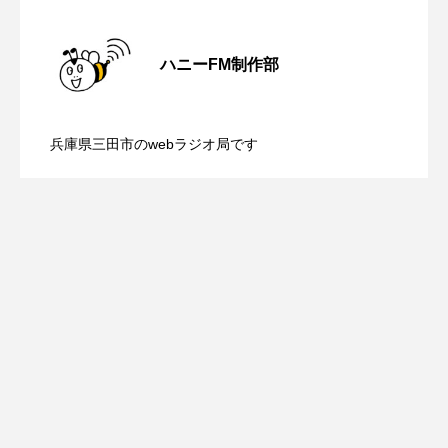
ROKKO森の音ミュージアム
Rooting Aroma
【気軽に相談 まちの保健室】8月10日
2026.08.10
SAKDAC HARMO
ハニーFM制作部
【内藤美保のこばえちゃ東北】8月8日
2026.08.08
（月）配信 学校生活、家庭環境、生活
SANDA ORGANIC VILLAGE MEETINGのつながるラジオ
兵庫県三田市のwebラジオ局です
SDGs・タイプスマート農業推進プロジェクト関西学院
【鳥飼美紀のとっておきシネマ】日本映
2026.08.07
（土）配信 宮城県松島町「松島」
AgriNOVA
環境の変化などで学校に行きづらくなる
SIKIガーデン Autumn Season
画『平行と垂直』
Singing with a smile
snowwhite
SPOTTED PRODUCTIONS/TWIN
SUNSUNキッズ
The Room Next Door
This is SUEKI
We Live In Time
WICKED