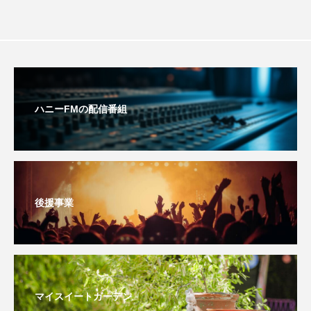
youtube
Yukoの子連れハワイ旅珍道中
⻑尾謙杜
「THE オリバーな犬、（Gosh!!）このヤロウMOVIE」
『今日の空が一番好き、とまだ言えない僕は』
ハニーFMの配信番組
あいはらひろゆき
あかしあジュニア合唱団「さくらんぼ」
後援事業
あかしあ台小学校
あじさいコンサート
あっぷっぷのぷ～
あなたが眠る間
あの歌を憶えている
あめぽったん
マイスイートガーデン
いばら姫
おいしいおのまとぺ