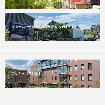
おいしいぱんぱんでんしゃ
おいしい絵本
おしえて絵本
おでかけ情報
ファームサーカスの地産地消をあそぼう！
おばあちゃんと僕の約束
おもいおいも
おーい、応為
お知らせ
かしこいエルゼ
かしこいグレーテル
かもめ食堂
がんを知り、がんを考える
きてみで東北
みなとっちラジオ！
きもちはなにいろ？
くまぐみ
くるまのなかには？
けやき台中学校
けやき台小学校